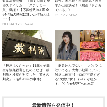
祭試写会開催！ 主演も助演も全
欲作に黒木瞳・西岡德馬・吉田
部ステイサム！「ステサミー
羊が出演決定！《映画『月がみ
賞」爆誕！【応募総数941票 全
ている』》
54作品の栄冠に輝いた作品とは
PR（キノフィルムズ）
ー!?】
PR（（株）キノフィルムズ）
「殺意はなかった」19歳女子高
「飲み込んでない」「バケツに
生を強姦殺害したのになぜ…裁
吐いてる」大食い動画にアンチ
判所と検察が対立した「驚きの
殺到…体重46キロの“可愛すぎ
判決」（昭和42年の事件）
る”大食い女子（24）が明か
す、“やらせ疑惑”への本音
最新情報を発信中！