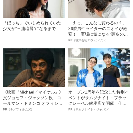
「ぼっち」でいじめられていた
「えっ、こんなに変わるの？」
少女が“三浦瑠麗”になるまで
36歳男性ライターのニオイが激
変！ 夏場に気になる“頭皮のニ
オイ”や“ベタつき”を解消す
PR（株式会社スヴェンソン）
る、“ウィッグのスペシャリス
ト”が生み出した徹底ケアとは
《映画『Michael／マイケル』》
オープン1周年を記念した特別イ
父ジョセフ・ジャクソン役、コ
ベントがサムソナイト・ブラッ
ールマン・ドミンゴ オフィシャ
クレーベル銀座店で開催 仕事
ルインタビュー“観客を魅了した
も人生も自分らしく～笑顔あふ
PR（キノフィルムズ）
PR（サムソナイト・ジャパン）
名優、複雑な父親像への想いを
れる特別対談～
語る”《日本興収70億円突破》