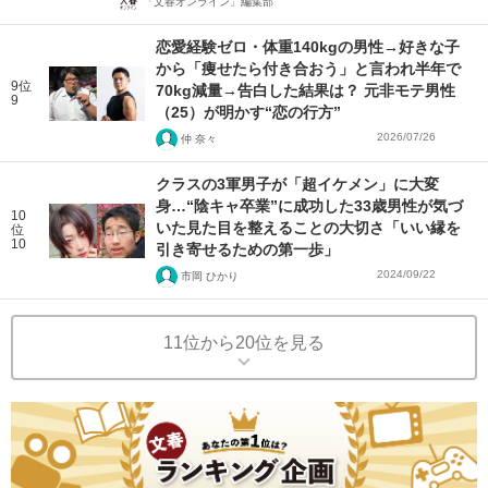
「文春オンライン」編集部
恋愛経験ゼロ・体重140kgの男性→好きな子
から「痩せたら付き合おう」と言われ半年で
9位
70kg減量→告白した結果は？ 元非モテ男性
9
（25）が明かす“恋の行方”
2026/07/26
仲 奈々
クラスの3軍男子が「超イケメン」に大変
身…“陰キャ卒業”に成功した33歳男性が気づ
10
いた見た目を整えることの大切さ「いい縁を
位
10
引き寄せるための第一歩」
2024/09/22
市岡 ひかり
11位から20位を見る