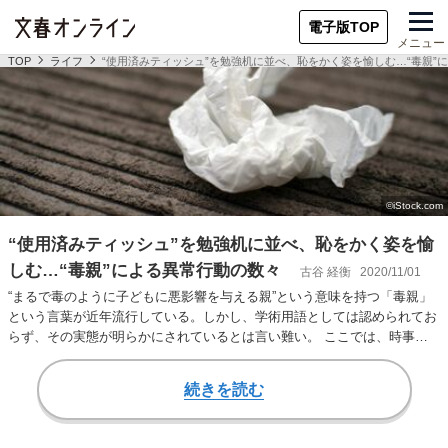
電子版TOP
メニュー
TOP
ライフ
“使用済みティッシュ”を勉強机に並べ、恥をかく姿を愉しむ…“毒親”
“使用済みティッシュ”を勉強机に並べ、恥をかく姿を愉
しむ…“毒親”による異常行動の数々
古谷 経衡
2020/11/01
“まるで毒のように子どもに悪影響を与える親”という意味を持つ「毒親」
という言葉が近年流行している。しかし、学術用語としては認められてお
らず、その実態が明らかにされているとは言い難い。 ここでは、時事問
題・政治・ネット…
続きを読む