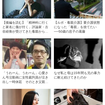
【後編を読む】「精神科に行く
【ルポ・毒親介護】要介護状態
と家名に傷が付く」評論家・古
になった「毒親」を捨てたい
谷経衡が受けてきた毒親からの
──50歳の息子の葛藤
苛烈な虐待
「うわーん、うわーん」心愛さ
なぜ私と母は15年間も兄の暴力
ん号泣動画に女性裁判員が泣き
に耐え続けてきたのか
出し一時休廷 そのとき父親
は……