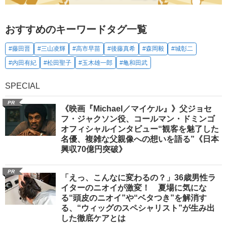
おすすめのキーワードタグ一覧
#藤田晋
#三山凌輝
#高市早苗
#後藤真希
#森岡毅
#城彰二
#内田有紀
#松田聖子
#玉木雄一郎
#亀和田武
SPECIAL
PR
《映画『Michael／マイケル』》父ジョセ
フ・ジャクソン役、コールマン・ドミンゴ
オフィシャルインタビュー“観客を魅了した
名優、複雑な父親像への想いを語る”《日本
興収70億円突破》
PR
「えっ、こんなに変わるの？」36歳男性ラ
イターのニオイが激変！ 夏場に気にな
る“頭皮のニオイ”や“ベタつき”を解消す
る、“ウィッグのスペシャリスト”が生み出
した徹底ケアとは