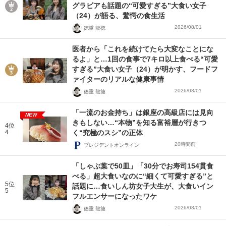
グラビアも話題の“可愛すぎる”大食い女子
（24）が語る、驚愕の食生活
2026/08/01
徳重 龍徳
医者から「これを続けてたら大変なことにな
るよ」と…1回の食事で7キロ以上食べる“可愛
すぎる”大食い女子（24）が明かす、フードフ
ァイターのリアルな健康事情
2026/08/01
徳重 龍徳
「一流のお金持ち」は銀座の高級店には見向
NEW
きもしない…“本物”を知る富裕層が行きつ
4位
4
く“究極のスシ”の正体
20時間前
プレジデントオンライン
「しゃぶ葉で50皿」「30分でお寿司154貫食
べる」超大食いなのに“細くて可愛すぎる”と
5位
話題に…食いしん坊女子大生が、大食いイン
5
フルエンサーになったワケ
2026/08/01
徳重 龍徳