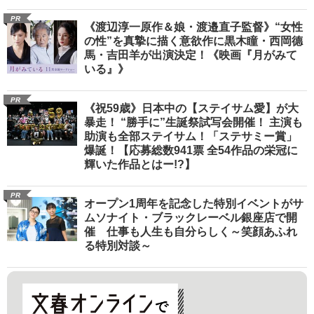
PR
《渡辺淳一原作＆娘・渡邉直子監督》“女性
の性”を真摯に描く意欲作に黒木瞳・西岡德
馬・吉田羊が出演決定！《映画『月がみて
いる』》
PR
《祝59歳》日本中の【ステイサム愛】が大
暴走！ “勝手に”生誕祭試写会開催！ 主演も
助演も全部ステイサム！「ステサミー賞」
爆誕！【応募総数941票 全54作品の栄冠に
輝いた作品とはー!?】
PR
オープン1周年を記念した特別イベントがサ
ムソナイト・ブラックレーベル銀座店で開
催 仕事も人生も自分らしく～笑顔あふれ
る特別対談～