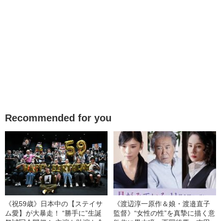
Recommended for you
《祝59歳》日本中の【ステイサ
《渡辺淳一原作＆娘・渡邉直子
ム愛】が大暴走！ “勝手に”生誕
監督》“女性の性”を真摯に描く意