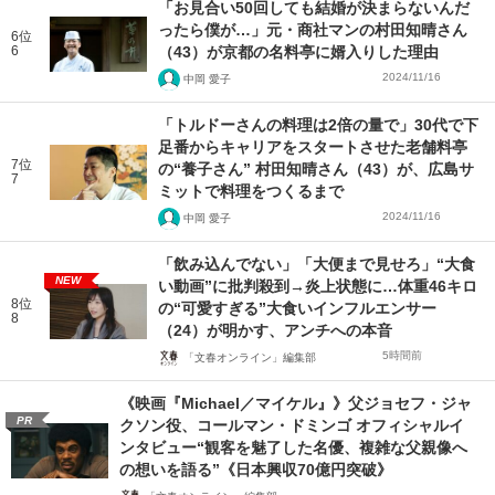
「お見合い50回しても結婚が決まらないんだ
ったら僕が…」元・商社マンの村田知晴さん
6位
6
（43）が京都の名料亭に婿入りした理由
2024/11/16
中岡 愛子
「トルドーさんの料理は2倍の量で」30代で下
足番からキャリアをスタートさせた老舗料亭
7位
の“養子さん” 村田知晴さん（43）が、広島サ
7
ミットで料理をつくるまで
2024/11/16
中岡 愛子
「飲み込んでない」「大便まで見せろ」“大食
NEW
い動画”に批判殺到→炎上状態に…体重46キロ
8位
の“可愛すぎる”大食いインフルエンサー
8
（24）が明かす、アンチへの本音
5時間前
「文春オンライン」編集部
《映画『Michael／マイケル』》父ジョセフ・ジャ
PR
クソン役、コールマン・ドミンゴ オフィシャルイ
ンタビュー“観客を魅了した名優、複雑な父親像へ
の想いを語る”《日本興収70億円突破》