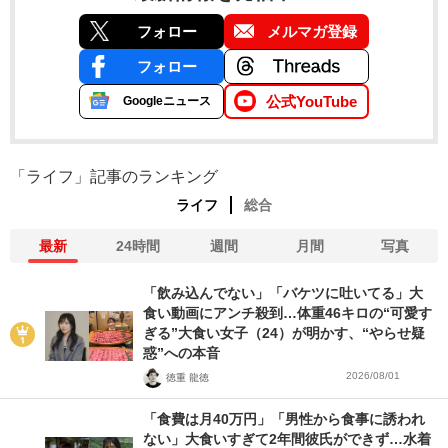
フォロー
メルマガ登録
フォロー
公式YouTube
Googleニュース
「ライフ」記事のランキング
ライフ
総合
最新
24時間
週間
月間
写真
「飲み込んでない」「バケツに吐いてる」大
食い動画にアンチ殺到…体重46キロの“可愛す
ぎる”大食い女子（24）が明かす、“やらせ疑
惑”への本音
2026/08/01
徳重 龍徳
「食費は月40万円」「男性から食事に誘われ
ない」大食いすぎて2年間彼氏ができず…水着