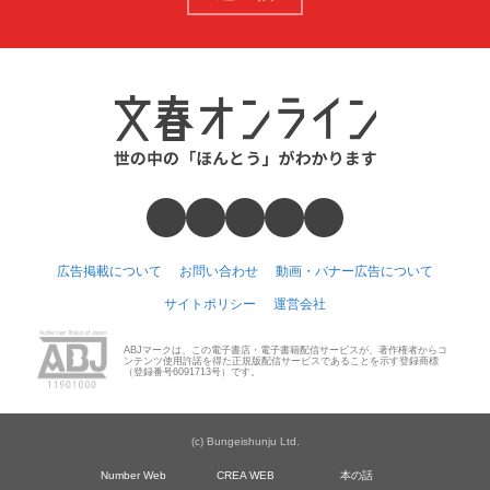
広告掲載について
お問い合わせ
動画・バナー広告について
サイトポリシー
運営会社
ABJマークは、この電子書店・電子書籍配信サービスが、著作権者からコ
ンテンツ使用許諾を得た正規版配信サービスであることを示す登録商標
（登録番号6091713号）です。
(c) Bungeishunju Ltd.
Number Web
CREA WEB
本の話