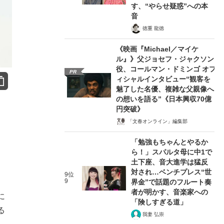
す、“やらせ疑惑”への本
音
徳重 龍徳
《映画『Michael／マイケ
ル』》父ジョセフ・ジャクソン
役、コールマン・ドミンゴ オフ
PR
ィシャルインタビュー“観客を
魅了した名優、複雑な父親像へ
の想いを語る”《日本興収70億
円突破》
「文春オンライン」編集部
「勉強もちゃんとやるか
ら！」スパルタ母に中1で
、
土下座、音大進学は猛反
対され…ベンチプレス“世
9位
9
界金”で話題のフルート奏
者が明かす、音楽家への
に
「険しすぎる道」
る
我妻 弘崇