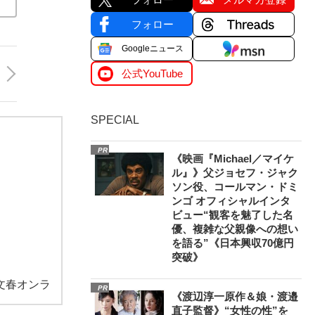
フォロー
Googleニュース
公式YouTube
SPECIAL
PR
《映画『Michael／マイケ
ル』》父ジョセフ・ジャク
ソン役、コールマン・ドミ
ンゴ オフィシャルインタ
ビュー“観客を魅了した名
優、複雑な父親像への想い
を語る”《日本興収70億円
突破》
文春オンラ
PR
《渡辺淳一原作＆娘・渡邉
直子監督》“女性の性”を