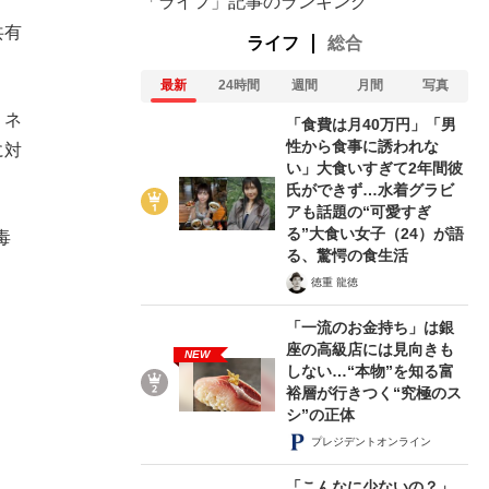
「ライフ」記事のランキング
共有
ライフ
総合
最新
24時間
週間
月間
写真
。ネ
「食費は月40万円」「男
性から食事に誘われな
に対
い」大食いすぎて2年間彼
氏ができず…水着グラビ
アも話題の“可愛すぎ
る”大食い女子（24）が語
毒
る、驚愕の食生活
徳重 龍徳
「一流のお金持ち」は銀
座の高級店には見向きも
NEW
しない…“本物”を知る富
裕層が行きつく“究極のス
シ”の正体
プレジデントオンライン
「こんなに少ないの？」