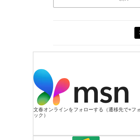
文春オンラインをフォローする
（遷移先で+フ
ック）