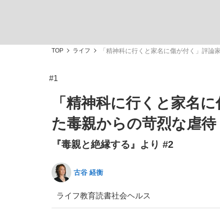
TOP
ライフ
「精神科に行くと家名に傷が付く」評論
#1
「敗因分析は一切聞かれなかった」侍ジャパン選
キングの誕生を、目撃せよ。
「精神科に行くと家名に
た毒親からの苛烈な虐待
『毒親と絶縁する』より #2
the Style
古谷 経衡
ライフ
教育
読書
社会
ヘルス
「目標達成できなかったからと言って…」サッ