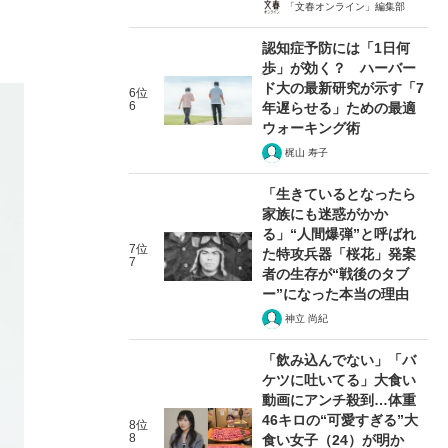
「文春オンライン」編集部
認知症予防には「1日何
歩」が効く？ ハーバー
ド大の最新研究が示す「7
6位
6
年遅らせる」ための最適
ウォーキング術
梶山 寿子
「生きているとなったら
家族にも迷惑がかか
る」“人間爆弾”と呼ばれ
7位
た特攻兵器「桜花」発案
7
者の生存が“戦後のタブ
ー”になった本当の理由
神立 尚紀
「飲み込んでない」「バ
ケツに吐いてる」大食い
動画にアンチ殺到…体重
46キロの“可愛すぎる”大
8位
8
食い女子（24）が明か