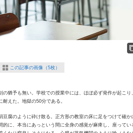
この記事の画像（5枚）
刻の猶予も無い。学校での授業中には、ほぼ必ず発作が起こり
に耐えた。地獄の50分である。
絹豆腐のように砕け散る。正方形の教室の床に足をつけて確か
間的に、本当にあっという間に全身の感覚が麻痺し、座ってい