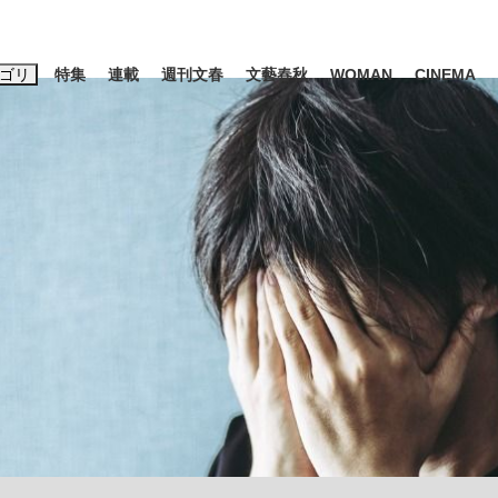
ゴリ
特集
連載
週刊文春
文藝春秋
WOMAN
CINEMA
キーワード入力
ス
エンタメ
ライフ
ビジネス
ーワードタグ一覧
山凌輝
#高市早苗
#後藤真希
#森岡毅
#城彰二
#内田有紀
観る将棋、読
#亀和田武
て明かした日本代表監督に...
「最悪の空気のまま解散」W