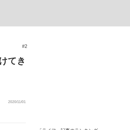
ない資産運用のすべて
#2
が悲しい」『北の国から』倉本聰氏（91...
けてき
2020/11/01