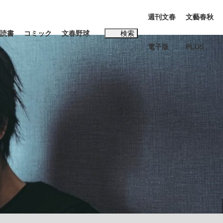
週刊文春
文藝春秋
読書
コミック
文春野球
検索
電子版
PLUS
インタビュー
読書
#松田聖子
む将棋
BC日本代表“敗戦”の真実 選手が明かす...