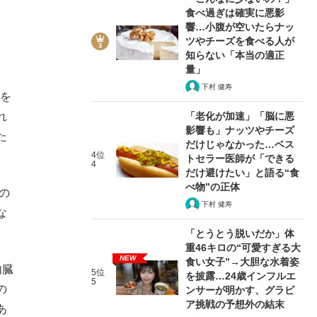
食べ過ぎは確実に悪影
響…小腹が空いたらナッ
ツやチーズを食べる人が
知らない「本当の適正
量」
下村 健寿
事を
「老化が加速」「脳に悪
れ
影響も」ナッツやチーズ
た
だけじゃなかった…ベス
4位
トセラー医師が「できる
4
だけ避けたい」と語る“食
べ物”の正体
の
下村 健寿
な
「とうとう脱いだか」体
重46キロの“可愛すぎる大
NEW
食い女子”→大胆な水着姿
内臓
5位
を披露…24歳インフルエ
5
の
ンサーが明かす、グラビ
ア挑戦の予想外の結末
あ