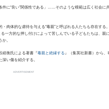
条件に“良い”関係性である」……そのような模範は広く社会に
もっと見る
・肉体的な虐待を与える“毒親”と呼ばれる人たちも存在する
による一方的な押し付けによって苦しんでいる子どもたちは、親
うか。
谷経衡氏による著書『
毒親と絶縁する
』（集英社新書）から、
た深い傷を紹介する。
ADVERTISEMENT