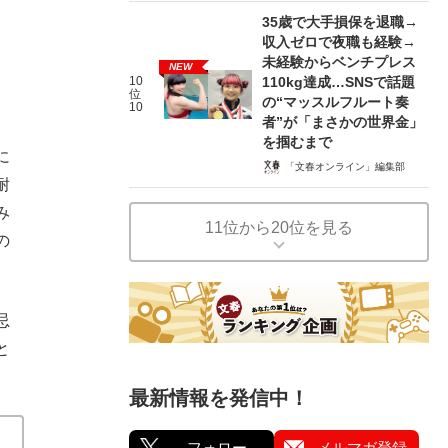
）
35歳で大手損保を退職→
収入ゼロで夜職も経験→
未経験からベンチプレス
NEW
10
110kg達成…SNSで話題
位
の“マッスルフルート奏
10
者”が「まさかの世界金」
を掴むまで
に
「文春オンライン」編集部
耐
み
11位から20位を見る
の
忌
と
最新情報を発信中！
フォロー
メルマガ登録