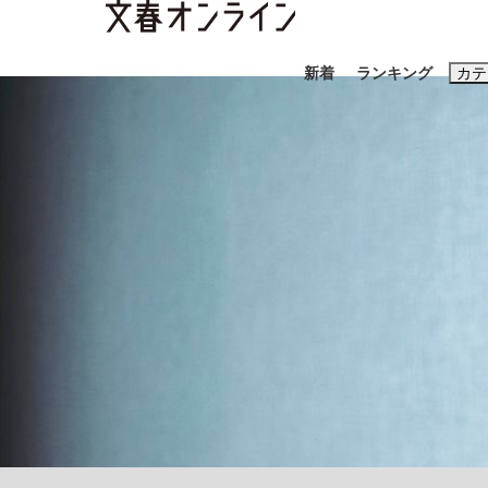
新着
ランキング
カテ
スクープ
ニュー
おすすめのキ
#藤田晋
#三
#玉木雄一郎
「90%は失敗する。でも…」本田圭佑が初め
終戦から81年