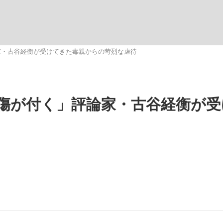
いまさら聞け
家・古谷経衡が受けてきた毒親からの苛烈な虐待
手が証言した“NPB聞...
「クマが悪者扱いされているの
傷が付く」評論家・古谷経衡が受
もっと見る
カー日本代表・森保一監督...