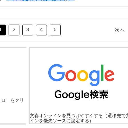
1
2
3
4
5
次へ
ォローをクリ
文春オンラインを見つけやすくする
（遷移先で
インを優先ソースに設定する）