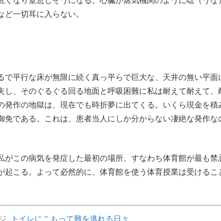
荒くなり窒息しそうになる。心臓が蒸気機関のように唸（うな
など一切耳に入らない。
るで平行な床が無限に続く真っ平らで巨大な、天井の無い平面
失し、そのぐるぐる回る地面と呼吸困難に私は耐えて耐えて、
の発作の地獄は、現在でも時折夢に出てくる。いくら現金を積
御免である。これは、患者当人にしか分からない凄絶な発作な
私がこの病気を発症した最初の場所、すなわち体育館が最も禁
が起こる。よって必然的に、体育館を使う体育授業は受けるこ
ジ
トイレにこもって難を逃れる日々