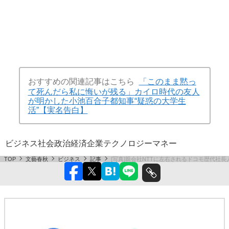
おすすめの関連記事はこちら
「このまま黙っ
て死んだら私に悔いが残る」カイロ時代の友人
が明かした小池百合子都知事“疑惑の大学生
活”【実名告白】
ビジネス
社会
政治
経済
企業
テクノロジー
マネー
TOP
文藝春秋
ビジネス
記事
[写真]親会社NTTに左右されるドコモ歴代社