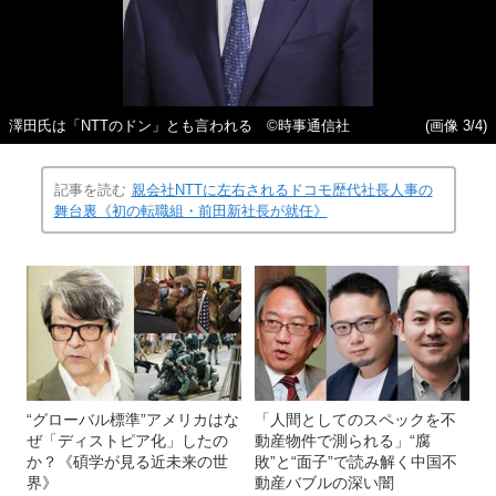
澤田氏は「NTTのドン」とも言われる ©時事通信社
(画像 3/4)
記事を読む
親会社NTTに左右されるドコモ歴代社長人事の
舞台裏《初の転職組・前田新社長が就任》
“グローバル標準”アメリカはな
「人間としてのスペックを不
ぜ「ディストピア化」したの
動産物件で測られる」“腐
か？《碩学が見る近未来の世
敗”と“面子”で読み解く中国不
界》
動産バブルの深い闇