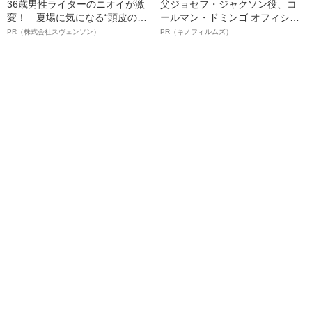
36歳男性ライターのニオイが激
父ジョセフ・ジャクソン役、コ
変！ 夏場に気になる“頭皮のニ
ールマン・ドミンゴ オフィシャ
オイ”や“ベタつき”を解消す
ルインタビュー“観客を魅了した
PR（株式会社スヴェンソン）
PR（キノフィルムズ）
る、“ウィッグのスペシャリス
名優、複雑な父親像への想いを
ト”が生み出した徹底ケアとは
語る”《日本興収70億円突破》