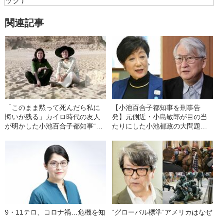
ック）
関連記事
「このまま黙って死んだら私に
【小池百合子都知事を刑事告
悔いが残る」カイロ時代の友人
発】元側近・小島敏郎が目の当
が明かした小池百合子都知事“疑
たりにした小池都政の大問題
惑の大学生活”【実名告白】
「これ以上、共犯者を作らない
で」
9・11テロ、コロナ禍…危機を知
“グローバル標準”アメリカはなぜ