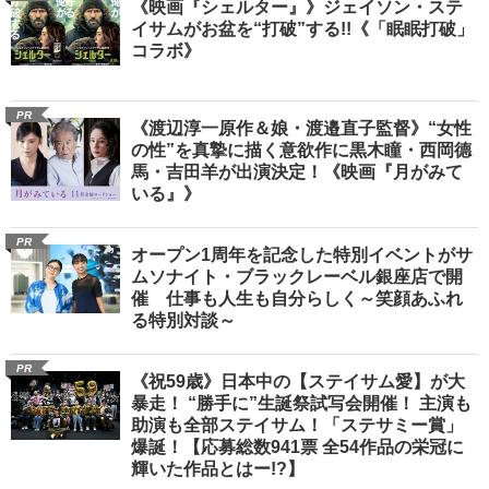
《映画『シェルター』》ジェイソン・ステ
イサムがお盆を“打破”する!!《「眠眠打破」
コラボ》
PR
《渡辺淳一原作＆娘・渡邉直子監督》“女性
の性”を真摯に描く意欲作に黒木瞳・西岡德
馬・吉田羊が出演決定！《映画『月がみて
いる』》
PR
オープン1周年を記念した特別イベントがサ
ムソナイト・ブラックレーベル銀座店で開
催 仕事も人生も自分らしく～笑顔あふれ
る特別対談～
PR
《祝59歳》日本中の【ステイサム愛】が大
暴走！ “勝手に”生誕祭試写会開催！ 主演も
助演も全部ステイサム！「ステサミー賞」
爆誕！【応募総数941票 全54作品の栄冠に
輝いた作品とはー!?】