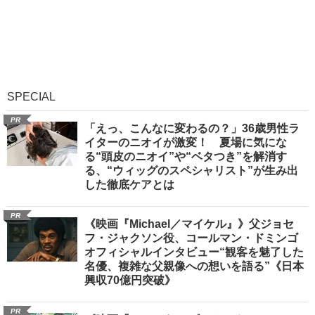
SPECIAL
PR
「えっ、こんなに変わるの？」36歳男性ラ
イターのニオイが激変！ 夏場に気にな
る“頭皮のニオイ”や“ベタつき”を解消す
る、“ウィッグのスペシャリスト”が生み出
した徹底ケアとは
PR
《映画『Michael／マイケル』》父ジョセ
フ・ジャクソン役、コールマン・ドミンゴ
オフィシャルインタビュー“観客を魅了した
名優、複雑な父親像への想いを語る”《日本
興収70億円突破》
PR