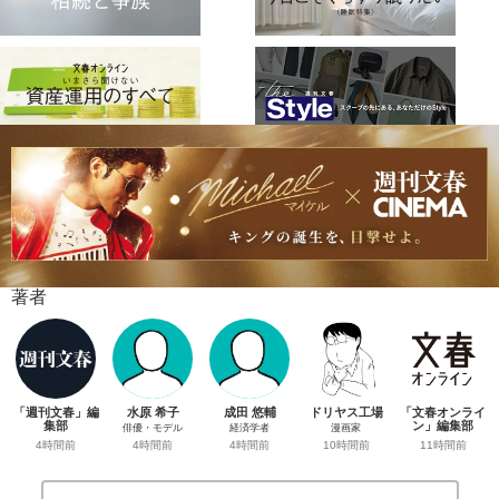
著者
「週刊文春」編
水原 希子
成田 悠輔
ドリヤス工場
「文春オンライ
集部
ン」編集部
俳優・モデル
経済学者
漫画家
4時間前
11時間前
4時間前
4時間前
10時間前