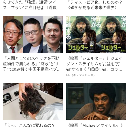
らせてきた「狼煙」通貨“スイ
「ディストピア化」したのか？
ス・フラン”に注目せよ《過度な
《碩学が見る近未来の世界》
円安は今後どうなる？》
「人間としてのスペックを不動
《映画『シェルター』》ジェイ
産物件で測られる」“腐敗”と“面
ソン・ステイサムがお盆を“打
子”で読み解く中国不動産バブル
破”する!!《「眠眠打破」コラ
の深い闇
ボ》
PR（キノフィルムズ）
「えっ、こんなに変わるの？」
《映画『Michael／マイケル』》