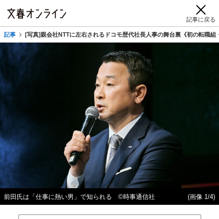
記事に戻る
記事
[写真]親会社NTTに左右されるドコモ歴代社長人事の舞台裏《初の転職
前田氏は「仕事に熱い男」で知られる ©時事通信社
(画像 1/4)