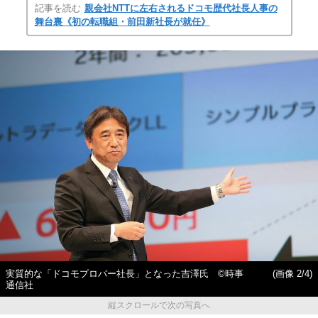
記事を読む
親会社NTTに左右されるドコモ歴代社長人事の
舞台裏《初の転職組・前田新社長が就任》
実質的な「ドコモプロパー社長」となった吉澤氏 ©時事
(画像 2/4)
通信社
縦スクロールで次の写真へ