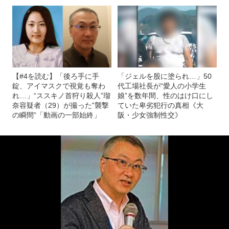
【#4を読む】「後ろ手に手
「ジェルを股に塗られ…」50
錠、アイマスクで視覚も奪わ
代工場社長が“愛人の小学生
れ…」“ススキノ首狩り殺人”瑠
娘”を数年間、性のはけ口にし
奈容疑者（29）が撮った‟襲撃
ていた卑劣犯行の真相《大
の瞬間”「動画の一部始終」
阪・少女強制性交》