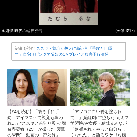
幼稚園時代の瑠奈被告
(画像 3/17)
記事を読む
ススキノ首狩り殺人に新証言「手錠と目隠しし
て」自宅リビングで父娘のSMプレイと殺害予行演習
【#4を読む】「後ろ手に手
「アソコに白い粉を塗られ
錠、アイマスクで視覚も奪わ
て…」覚醒剤に“堕ちた”元ミス
れ…」“ススキノ首狩り殺人”瑠
学習院AV女優・結城るみなが
奈容疑者（29）が撮った‟襲撃
「逮捕されてやっと自分らし
の瞬間”「動画の一部始終」
くなれた」と語るワケ《お嬢