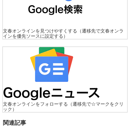
文春オンラインを見つけやすくする
（遷移先で文春オンラ
インを優先ソースに設定する）
文春オンラインをフォローする
（遷移先で☆マークをクリ
ック）
関連記事