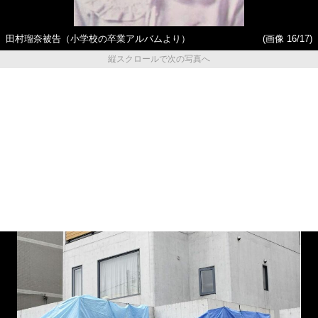
田村瑠奈被告（小学校の卒業アルバムより）
(画像 16/17)
縦スクロールで次の写真へ