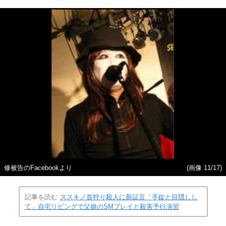
修被告のFacebookより
(画像 11/17)
記事を読む
ススキノ首狩り殺人に新証言「手錠と目隠しし
て」自宅リビングで父娘のSMプレイと殺害予行演習