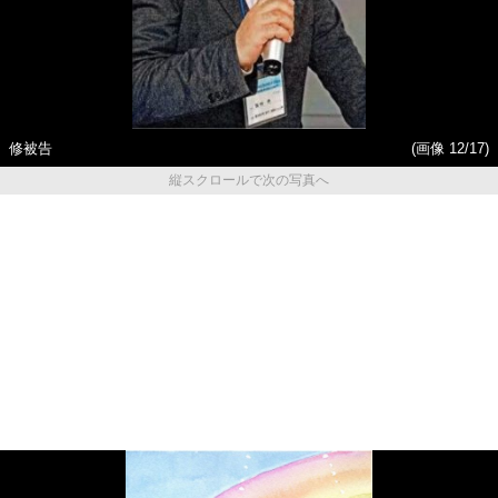
修被告
(画像 12/17)
縦スクロールで次の写真へ