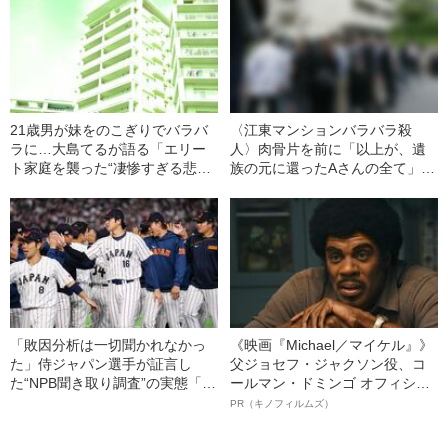
煩悶》
21歳男が妹をのこぎりでバラバ
〈江東マンションバラバラ殺
ラに…大島てるが語る「エリー
人〉肉骨片を前に「以上が、遺
ト家庭を襲った“凄惨すぎる悲
族の元に還ったAさんの全て」
劇”の結末」
犯行後も“何食わぬ顔”でテレビに
出た犯人の“性奴隷”計画
「敗因分析は一切聞かれなかっ
《映画『Michael／マイケル』》
た」侍ジャパン選手が証言し
父ジョセフ・ジャクソン役、コ
た“NPB聞き取り調査”の実態「選
ールマン・ドミンゴ オフィシャ
手から次期監督の要求は…」
ルインタビュー“観客を魅了した
PR（キノフィルムズ）
名優、複雑な父親像への想いを
語る”《日本興収70億円突破》