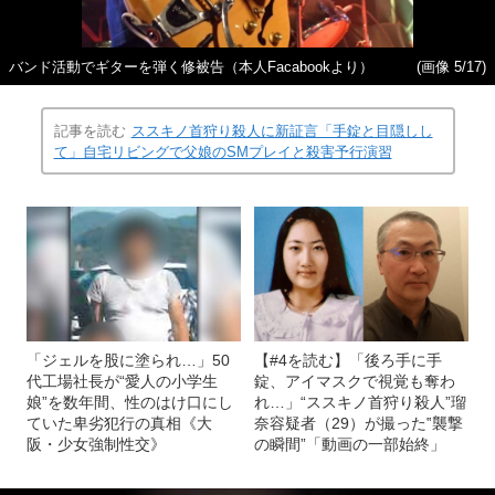
バンド活動でギターを弾く修被告（本人Facabookより）
(画像 5/17)
記事を読む
ススキノ首狩り殺人に新証言「手錠と目隠しし
て」自宅リビングで父娘のSMプレイと殺害予行演習
「ジェルを股に塗られ…」50
【#4を読む】「後ろ手に手
代工場社長が“愛人の小学生
錠、アイマスクで視覚も奪わ
娘”を数年間、性のはけ口にし
れ…」“ススキノ首狩り殺人”瑠
ていた卑劣犯行の真相《大
奈容疑者（29）が撮った‟襲撃
阪・少女強制性交》
の瞬間”「動画の一部始終」