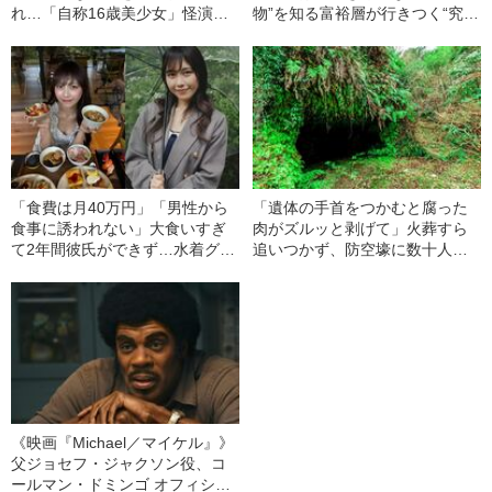
れ…「自称16歳美少女」怪演
物”を知る富裕層が行きつく“究極
中、かたせ梨乃（69）の美しす
のスシ”の正体
ぎる“熟れ方”
「食費は月40万円」「男性から
「遺体の手首をつかむと腐った
食事に誘われない」大食いすぎ
肉がズルッと剥げて」火葬すら
て2年間彼氏ができず…水着グラ
追いつかず、防空壕に数十人
ビアも話題の“可愛すぎる”大食い
を“集団土葬”…この世の地獄を見
女子（24）が語る、驚愕の食生
た少年兵が明かした“過酷すぎる
活
任務”とは
《映画『Michael／マイケル』》
父ジョセフ・ジャクソン役、コ
ールマン・ドミンゴ オフィシャ