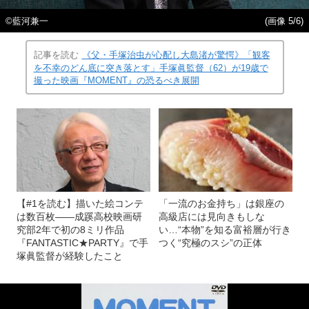
©藍河兼一
(画像 5/6)
記事を読む
《父・手塚治虫が心配し大島渚が驚愕》「観客
を不幸のどん底に突き落とす」手塚眞監督（62）が19歳で
撮った映画『MOMENT』の恐るべき展開
【#1を読む】描いた絵コンテ
「一流のお金持ち」は銀座の
は数百枚――成蹊高校映画研
高級店には見向きもしな
究部2年で初の8ミリ作品
い…“本物”を知る富裕層が行き
『FANTASTIC★PARTY』で手
つく“究極のスシ”の正体
塚眞監督が経験したこと