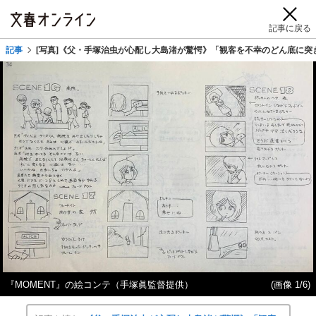
記事に戻る
記事
[写真]《父・手塚治虫が心配し大島渚が驚愕》「観客を不幸のどん底に突き
『MOMENT』の絵コンテ（手塚眞監督提供）
(画像 1/6)