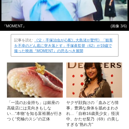
『MOMENT』
(画像 3/6)
記事を読む
《父・手塚治虫が心配し大島渚が驚愕》「観客
を不幸のどん底に突き落とす」手塚眞監督（62）が19歳で
撮った映画『MOMENT』の恐るべき展開
「一流のお金持ち」は銀座の
ヤクザ顔負けの「血みどろ情
高級店には見向きもしな
事」豊満な身体を舐めまわさ
い…“本物”を知る富裕層が行き
れ…「自称16歳美少女」怪演
つく“究極のスシ”の正体
中、かたせ梨乃（69）の美し
すぎる“熟れ方”