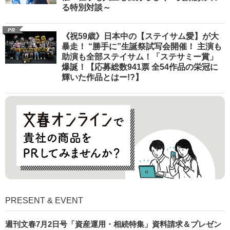
る特別対談～
PR
《祝59歳》日本中の【ステイサム愛】が大
暴走！ “勝手に”生誕祭試写会開催！ 主演も
助演も全部ステイサム！「ステサミー賞」
爆誕！【応募総数941票 全54作品の栄冠に
輝いた作品とはー!?】
PRESENT & EVENT
週刊文春7月2日号「資産運用・相続特集」資料請求＆プレゼン