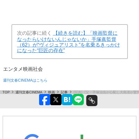
次の記事に続く
【続きを読む】「映画監督に
なったらいけないんじゃないか」手塚眞監督
（62）が“ヴィジュアリスト”を名乗るきっかけ
になった“巨匠の存在”
エンタメ
映画
社会
週刊文春CINEMAはこちら
TOP
週刊文春CINEMA
映画
記事
[写真]《父・手塚治虫が心配し大島渚が驚