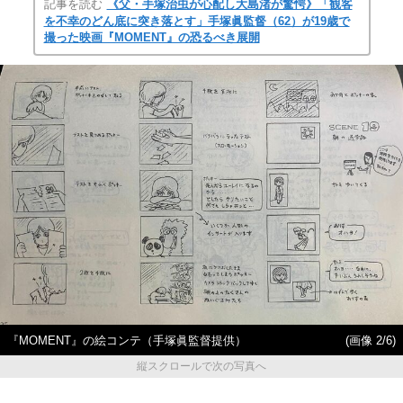
記事を読む
《父・手塚治虫が心配し大島渚が驚愕》「観客
を不幸のどん底に突き落とす」手塚眞監督（62）が19歳で
撮った映画『MOMENT』の恐るべき展開
『MOMENT』の絵コンテ（手塚眞監督提供）
(画像 2/6)
縦スクロールで次の写真へ