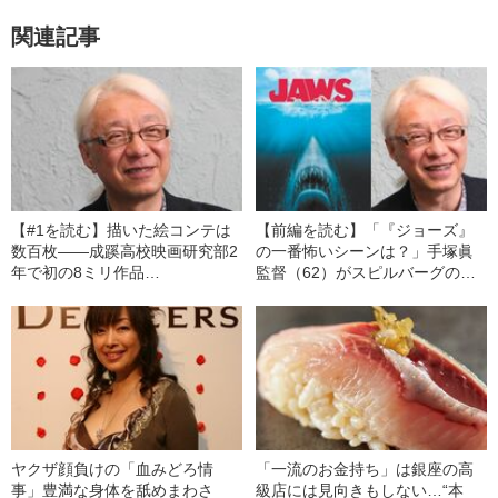
関連記事
【#1を読む】描いた絵コンテは
【前編を読む】「『ジョーズ』
数百枚――成蹊高校映画研究部2
の一番怖いシーンは？」手塚眞
年で初の8ミリ作品
監督（62）がスピルバーグの名
『FANTASTIC★PARTY』で手塚
作から学んだ“恐怖の演出術”《死
眞監督が経験したこと
んだ漁師さんの顔が…》
ヤクザ顔負けの「血みどろ情
「一流のお金持ち」は銀座の高
事」豊満な身体を舐めまわさ
級店には見向きもしない…“本