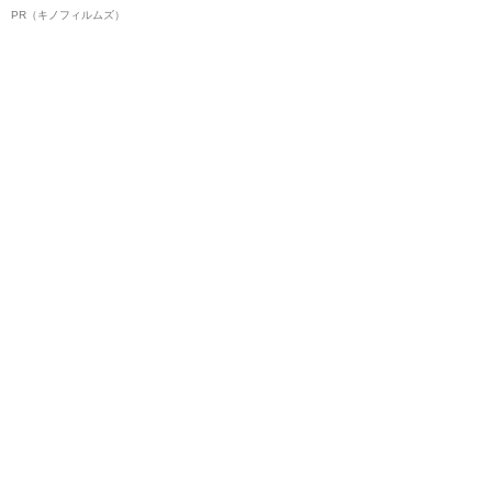
ルインタビュー“観客を魅了した
PR（キノフィルムズ）
名優、複雑な父親像への想いを
語る”《日本興収70億円突破》