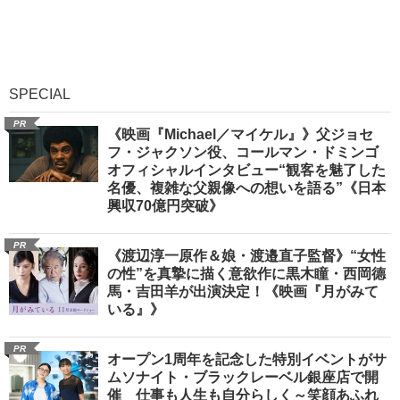
SPECIAL
PR
《映画『Michael／マイケル』》父ジョセ
フ・ジャクソン役、コールマン・ドミンゴ
オフィシャルインタビュー“観客を魅了した
名優、複雑な父親像への想いを語る”《日本
興収70億円突破》
PR
《渡辺淳一原作＆娘・渡邉直子監督》“女性
の性”を真摯に描く意欲作に黒木瞳・西岡德
馬・吉田羊が出演決定！《映画『月がみて
いる』》
PR
オープン1周年を記念した特別イベントがサ
ムソナイト・ブラックレーベル銀座店で開
催 仕事も人生も自分らしく～笑顔あふれ