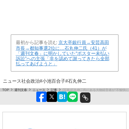
最初から記事を読む
京大卒銀行員→安芸高田
市長→都知事選2位に…石丸伸二氏（41）が
「週刊文春」に明かしていた“ポスター未払い
訴訟”への主張「非を認めて謝ってきたら全部
払ってあげようと」
ニュース
社会
政治
#小池百合子
#石丸伸二
TOP
週刊文春
ニュース
記事
[写真]石丸伸二氏にある大物経営者が“不愉