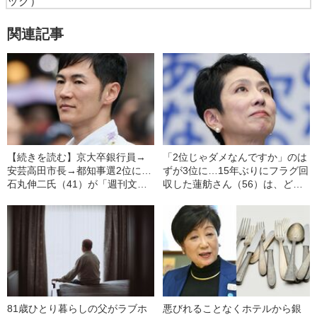
ック）
関連記事
【続きを読む】京大卒銀行員→
「2位じゃダメなんですか」のは
安芸高田市長→都知事選2位に…
ずが3位に…15年ぶりにフラグ回
石丸伸二氏（41）が「週刊文
収した蓮舫さん（56）は、どこ
春」に明かしていた“ポスター未
で失敗してしまったのか？
払い訴訟”への主張「非を認めて
謝ってきたら全部払ってあげよ
うと…」
81歳ひとり暮らしの父がラブホ
悪びれることなくホテルから銀