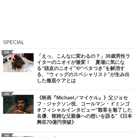
SPECIAL
PR
「えっ、こんなに変わるの？」36歳男性ラ
イターのニオイが激変！ 夏場に気にな
る“頭皮のニオイ”や“ベタつき”を解消す
る、“ウィッグのスペシャリスト”が生み出
した徹底ケアとは
PR
《映画『Michael／マイケル』》父ジョセ
フ・ジャクソン役、コールマン・ドミンゴ
オフィシャルインタビュー“観客を魅了した
名優、複雑な父親像への想いを語る”《日本
興収70億円突破》
PR