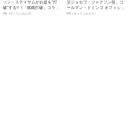
ソン・ステイサムがお盆を“打
父ジョセフ・ジャクソン役、コ
破”する!!《「眠眠打破」コラ
ールマン・ドミンゴ オフィシャ
ボ》
ルインタビュー“観客を魅了した
PR（キノフィルムズ）
PR（キノフィルムズ）
名優、複雑な父親像への想いを
語る”《日本興収70億円突破》