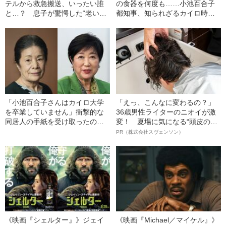
テルから救急搬送、いったい誰
の食器を何度も……小池百合子
と…？ 息子が驚愕した“老いた
都知事、知られざるカイロ時代
親の性生活”
の素顔
「小池百合子さんはカイロ大学
「えっ、こんなに変わるの？」
を卒業していません」衝撃的な
36歳男性ライターのニオイが激
同居人の手紙を受け取ったのは
変！ 夏場に気になる“頭皮のニ
2018年2月だった
オイ”や“ベタつき”を解消す
PR（株式会社スヴェンソン）
る、“ウィッグのスペシャリス
ト”が生み出した徹底ケアとは
《映画『シェルター』》ジェイ
《映画『Michael／マイケル』》