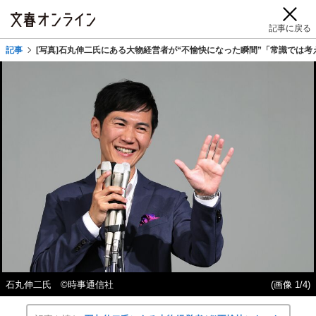
記事に戻る
記事
[写真]石丸伸二氏にある大物経営者が“不愉快になった瞬間”「常識では
石丸伸二氏 ©時事通信社
(画像 1/4)