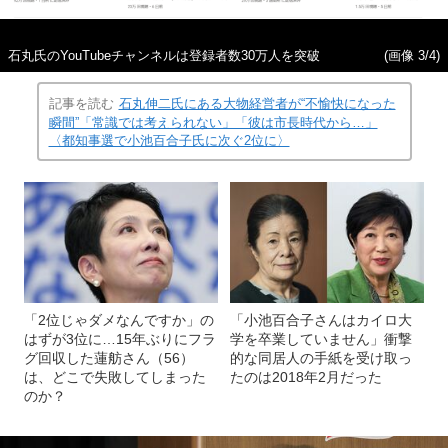
石丸氏のYouTubeチャンネルは登録者数30万人を突破
(画像 3/4)
記事を読む
石丸伸二氏にある大物経営者が“不愉快になった
瞬間”「常識では考えられない」「彼は市長時代から…」
〈都知事選で小池百合子氏に次ぐ2位に〉
「2位じゃダメなんですか」の
「小池百合子さんはカイロ大
はずが3位に…15年ぶりにフラ
学を卒業していません」衝撃
グ回収した蓮舫さん（56）
的な同居人の手紙を受け取っ
は、どこで失敗してしまった
たのは2018年2月だった
のか？