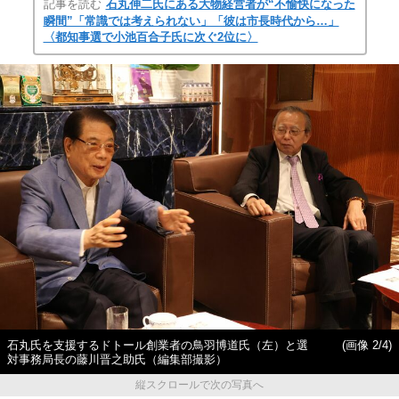
記事を読む
石丸伸二氏にある大物経営者が“不愉快になった
瞬間”「常識では考えられない」「彼は市長時代から…」
〈都知事選で小池百合子氏に次ぐ2位に〉
石丸氏を支援するドトール創業者の鳥羽博道氏（左）と選
(画像 2/4)
対事務局長の藤川晋之助氏（編集部撮影）
縦スクロールで次の写真へ