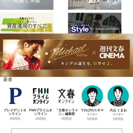
著者
プレジデントオ
FNNプライムオ
「文春オンライ
てれびのスキマ
大山 くまお
ンライン
ンライン
ン」編集部
ライター
ライター
3時間前
4時間前
5時間前
5時間前
5時間前