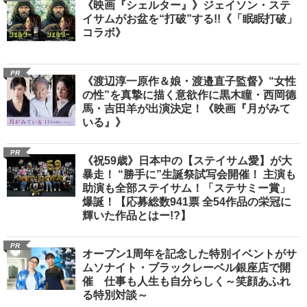
《映画『シェルター』》ジェイソン・ステ
イサムがお盆を“打破”する!!《「眠眠打破」
コラボ》
PR
《渡辺淳一原作＆娘・渡邉直子監督》“女性
の性”を真摯に描く意欲作に黒木瞳・西岡德
馬・吉田羊が出演決定！《映画『月がみて
いる』》
PR
《祝59歳》日本中の【ステイサム愛】が大
暴走！ “勝手に”生誕祭試写会開催！ 主演も
助演も全部ステイサム！「ステサミー賞」
爆誕！【応募総数941票 全54作品の栄冠に
輝いた作品とはー!?】
PR
オープン1周年を記念した特別イベントがサ
ムソナイト・ブラックレーベル銀座店で開
催 仕事も人生も自分らしく～笑顔あふれ
る特別対談～