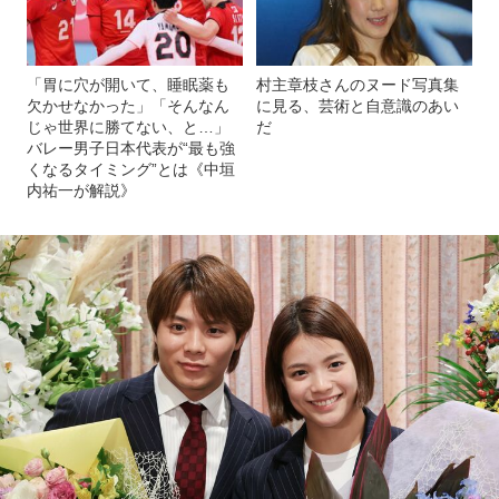
「胃に穴が開いて、睡眠薬も
村主章枝さんのヌード写真集
欠かせなかった」「そんなん
に見る、芸術と自意識のあい
じゃ世界に勝てない、と…」
だ
バレー男子日本代表が“最も強
くなるタイミング”とは《中垣
内祐一が解説》