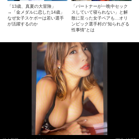
「13歳、真夏の大冒険」
「パートナーが一晩中セック
→「金メダルに恋した14歳」
スしていて寝られない」と解
なぜ女子スケボーは若い選手
散に至った女子ペアも…オリ
が活躍するのか
ンピック選手村の“知られざる
性事情”とは