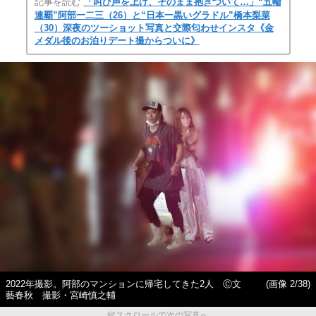
記事を読む
「叫び声を上げ、そのまま抱きついて…」“五輪
連覇”阿部一二三（26）と“日本一黒いグラドル”橋本梨菜
（30）深夜のツーショット写真と交際匂わせインスタ《金
メダル後のお泊りデート撮からついに》
2022年撮影。阿部のマンションに帰宅してきた2人 Ⓒ文
(画像 2/38)
藝春秋 撮影・宮崎慎之輔
縦スクロールで次の写真へ