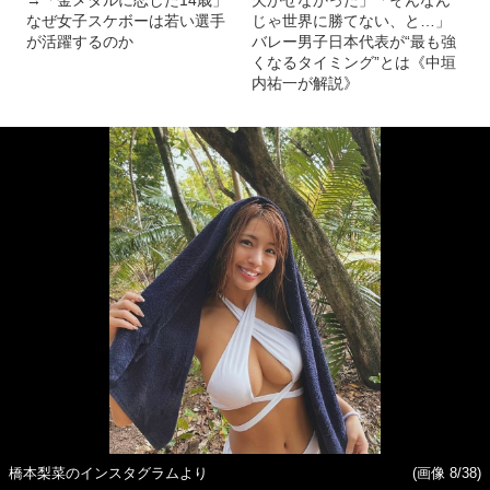
→「金メダルに恋した14歳」
欠かせなかった」「そんなん
なぜ女子スケボーは若い選手
じゃ世界に勝てない、と…」
が活躍するのか
バレー男子日本代表が“最も強
くなるタイミング”とは《中垣
内祐一が解説》
橋本梨菜のインスタグラムより
(画像 8/38)