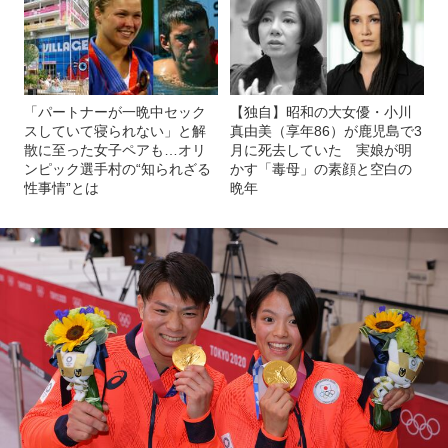
「パートナーが一晩中セック
【独自】昭和の大女優・小川
スしていて寝られない」と解
真由美（享年86）が鹿児島で3
散に至った女子ペアも…オリ
月に死去していた 実娘が明
ンピック選手村の“知られざる
かす「毒母」の素顔と空白の
性事情”とは
晩年