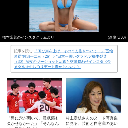
橋本梨菜のインスタグラムより
(画像 3/38)
記事を読む
「叫び声を上げ、そのまま抱きついて…」“五輪
連覇”阿部一二三（26）と“日本一黒いグラドル”橋本梨菜
（30）深夜のツーショット写真と交際匂わせインスタ《金
メダル後のお泊りデート撮からついに》
「胃に穴が開いて、睡眠薬も
村主章枝さんのヌード写真集
欠かせなかった」「そんなん
に見る、芸術と自意識のあい