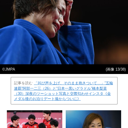
©JMPA
(画像 13/38)
記事を読む
「叫び声を上げ、そのまま抱きついて…」“五輪
連覇”阿部一二三（26）と“日本一黒いグラドル”橋本梨菜
（30）深夜のツーショット写真と交際匂わせインスタ《金
メダル後のお泊りデート撮からついに》