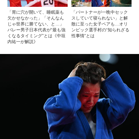
「胃に穴が開いて、睡眠薬も
「パートナーが一晩中セック
欠かせなかった」「そんなん
スしていて寝られない」と解
じゃ世界に勝てない、と…」
散に至った女子ペアも…オリ
バレー男子日本代表が“最も強
ンピック選手村の“知られざる
くなるタイミング”とは《中垣
性事情”とは
内祐一が解説》