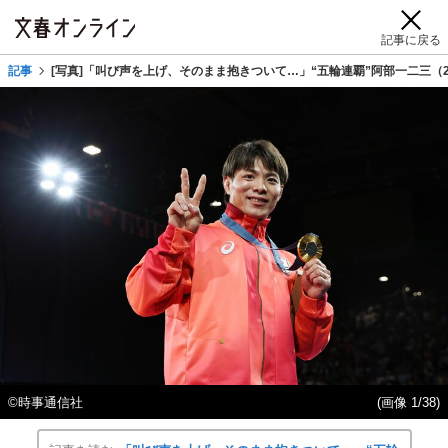
記事に戻る
記事
[写真]「叫び声を上げ、そのまま抱きついて…」“五輪連覇”阿部一二三
©時事通信社
(画像 1/38)