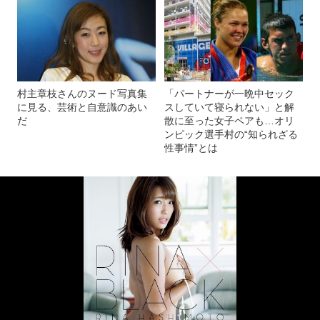
村主章枝さんのヌード写真集
「パートナーが一晩中セック
に見る、芸術と自意識のあい
スしていて寝られない」と解
だ
散に至った女子ペアも…オリ
ンピック選手村の“知られざる
性事情”とは