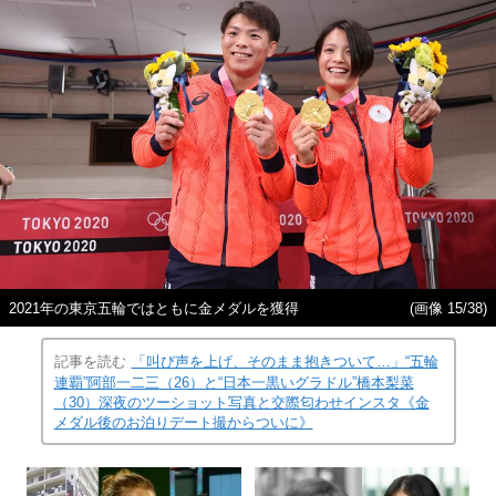
2021年の東京五輪ではともに金メダルを獲得
(画像 15/38)
記事を読む
「叫び声を上げ、そのまま抱きついて…」“五輪
連覇”阿部一二三（26）と“日本一黒いグラドル”橋本梨菜
（30）深夜のツーショット写真と交際匂わせインスタ《金
メダル後のお泊りデート撮からついに》