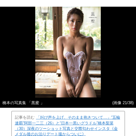
橋本の写真集 「黒蜜 」
(画像 21/38)
記事を読む
「叫び声を上げ、そのまま抱きついて…」“五輪
連覇”阿部一二三（26）と“日本一黒いグラドル”橋本梨菜
（30）深夜のツーショット写真と交際匂わせインスタ《金
メダル後のお泊りデート撮からついに》