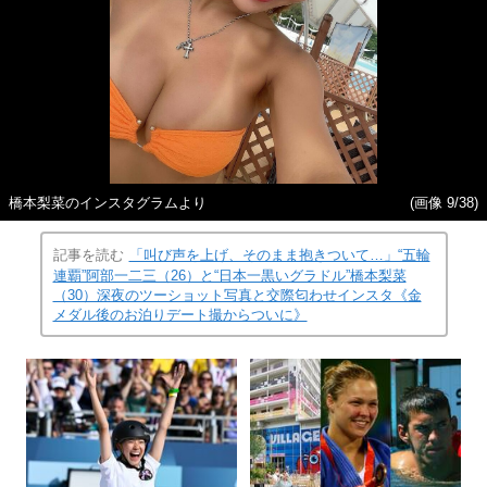
橋本梨菜のインスタグラムより
(画像 9/38)
記事を読む
「叫び声を上げ、そのまま抱きついて…」“五輪
連覇”阿部一二三（26）と“日本一黒いグラドル”橋本梨菜
（30）深夜のツーショット写真と交際匂わせインスタ《金
メダル後のお泊りデート撮からついに》