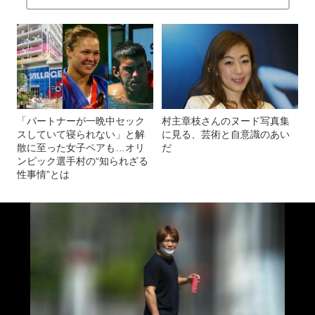
「パートナーが一晩中セック
村主章枝さんのヌード写真集
スしていて寝られない」と解
に見る、芸術と自意識のあい
散に至った女子ペアも…オリ
だ
ンピック選手村の“知られざる
性事情”とは