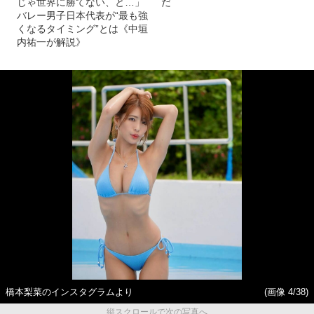
じゃ世界に勝てない、と…」
だ
バレー男子日本代表が“最も強
くなるタイミング”とは《中垣
内祐一が解説》
橋本梨菜のインスタグラムより
(画像 4/38)
縦スクロールで次の写真へ