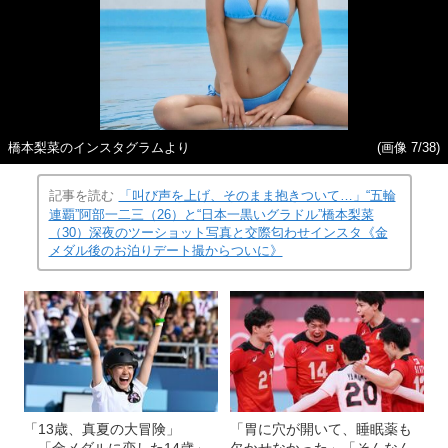
橋本梨菜のインスタグラムより
(画像 7/38)
記事を読む
「叫び声を上げ、そのまま抱きついて…」“五輪
連覇”阿部一二三（26）と“日本一黒いグラドル”橋本梨菜
（30）深夜のツーショット写真と交際匂わせインスタ《金
メダル後のお泊りデート撮からついに》
「13歳、真夏の大冒険」
「胃に穴が開いて、睡眠薬も