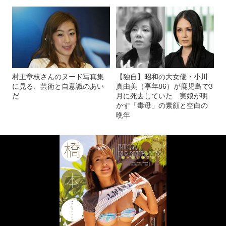
村主章枝さんのヌード写真集
【独自】昭和の大女優・小川
に見る、芸術と自意識のあい
真由美（享年86）が鹿児島で3
だ
月に死去していた 実娘が明
かす「毒母」の素顔と空白の
晩年