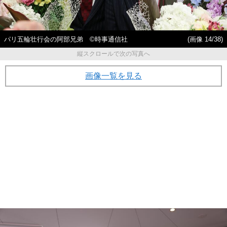
パリ五輪壮行会の阿部兄弟 ©時事通信社
(画像 14/38)
縦スクロールで次の写真へ
画像一覧を見る