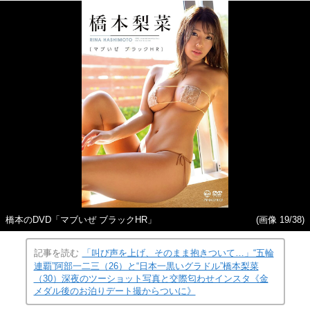
橋本のDVD「マブいぜ ブラックHR」
(画像 19/38)
記事を読む
「叫び声を上げ、そのまま抱きついて…」“五輪
連覇”阿部一二三（26）と“日本一黒いグラドル”橋本梨菜
（30）深夜のツーショット写真と交際匂わせインスタ《金
メダル後のお泊りデート撮からついに》