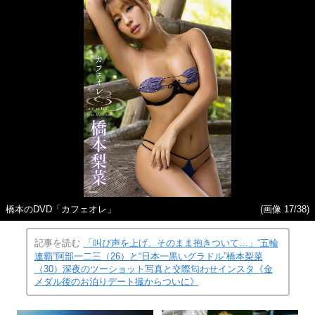
橋本のDVD「カフェオレ」
(画像 17/38)
記事を読む
「叫び声を上げ、そのまま抱きついて…」“五輪
連覇”阿部一二三（26）と“日本一黒いグラドル”橋本梨菜
（30）深夜のツーショット写真と交際匂わせインスタ《金
メダル後のお泊りデート撮からついに》