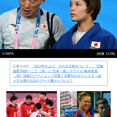
©JMPA
(画像 11/38)
記事を読む
「叫び声を上げ、そのまま抱きついて…」“五輪
連覇”阿部一二三（26）と“日本一黒いグラドル”橋本梨菜
（30）深夜のツーショット写真と交際匂わせインスタ《金
メダル後のお泊りデート撮からついに》