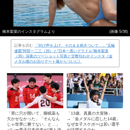
橋本梨菜のインスタグラムより
(画像 5/38)
記事を読む
「叫び声を上げ、そのまま抱きついて…」“五輪
連覇”阿部一二三（26）と“日本一黒いグラドル”橋本梨菜
（30）深夜のツーショット写真と交際匂わせインスタ《金
メダル後のお泊りデート撮からついに》
「胃に穴が開いて、睡眠薬も
「13歳、真夏の大冒険」
欠かせなかった」「そんなん
→「金メダルに恋した14歳」
じゃ世界に勝てない、と…」
なぜ女子スケボーは若い選手
バレー男子日本代表が“最も強
が活躍するのか