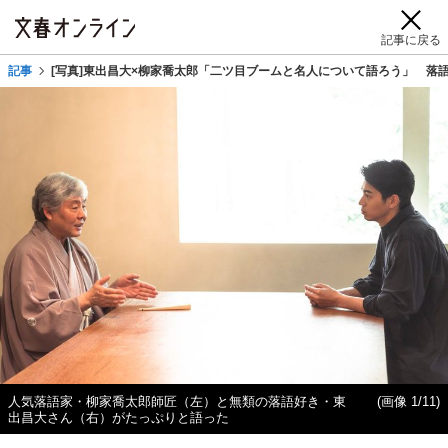
記事に戻る
記事
[写真]東出昌大×柳家喬太郎「二ツ目ブームと名人について語ろう」 落語
人気落語家・柳家喬太郎師匠（左）と無類の落語好き・東
(画像 1/11)
出昌大さん（右）がたっぷりと語った