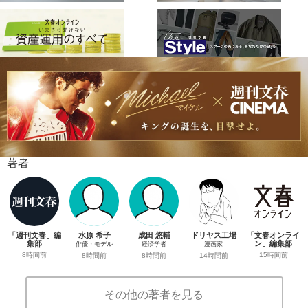
著者
「週刊文春」編
水原 希子
成田 悠輔
ドリヤス工場
「文春オンライ
集部
ン」編集部
俳優・モデル
経済学者
漫画家
8時間前
15時間前
8時間前
8時間前
14時間前
その他の著者を見る