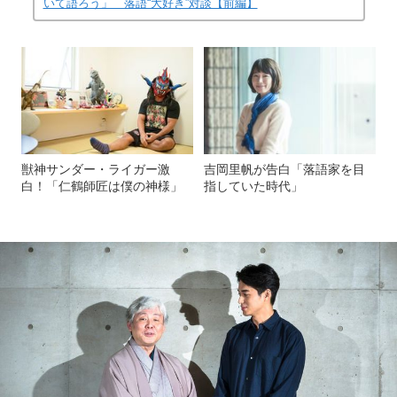
いて語ろう」 落語“大好き”対談【前編】
獣神サンダー・ライガー激
吉岡里帆が告白「落語家を目
白！「仁鶴師匠は僕の神様」
指していた時代」