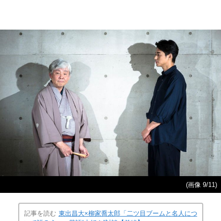
(画像 9/11)
記事を読む
東出昌大×柳家喬太郎「二ツ目ブームと名人につ