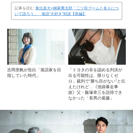
記事を読む
東出昌大×柳家喬太郎「二ツ目ブームと名人につ
いて語ろう」 落語“大好き”対談【前編】
吉岡里帆が告白「落語家を目
「トヨタの非を認める判決が
指していた時代」
出る可能性は、限りなくゼ
ロ」裁判で“勝ち目がない”と伝
えたけれど…《池袋暴走事
故》父・飯塚幸三を説得でき
なかった「長男の葛藤」