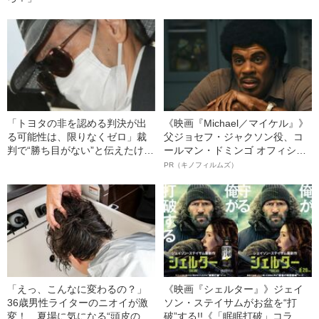
「トヨタの非を認める判決が出
《映画『Michael／マイケル』》
る可能性は、限りなくゼロ」裁
父ジョセフ・ジャクソン役、コ
判で“勝ち目がない”と伝えたけれ
ールマン・ドミンゴ オフィシャ
ど…《池袋暴走事故》父・飯塚
ルインタビュー“観客を魅了した
PR（キノフィルムズ）
幸三を説得できなかった「長男
名優、複雑な父親像への想いを
の葛藤」
語る”《日本興収70億円突破》
「えっ、こんなに変わるの？」
《映画『シェルター』》ジェイ
36歳男性ライターのニオイが激
ソン・ステイサムがお盆を“打
変！ 夏場に気になる“頭皮のニ
破”する!!《「眠眠打破」コラ