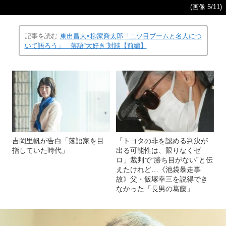
(画像 5/11)
記事を読む
東出昌大×柳家喬太郎「二ツ目ブームと名人につ
いて語ろう」 落語“大好き”対談【前編】
吉岡里帆が告白「落語家を目
「トヨタの非を認める判決が
指していた時代」
出る可能性は、限りなくゼ
ロ」裁判で“勝ち目がない”と伝
えたけれど…《池袋暴走事
故》父・飯塚幸三を説得でき
なかった「長男の葛藤」