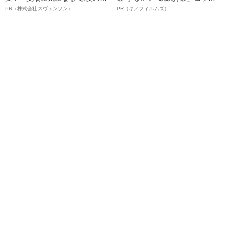
オイ”や“ベタつき”を解消す
ボ》
PR（株式会社スヴェンソン）
PR（キノフィルムズ）
る、“ウィッグのスペシャリス
ト”が生み出した徹底ケアとは