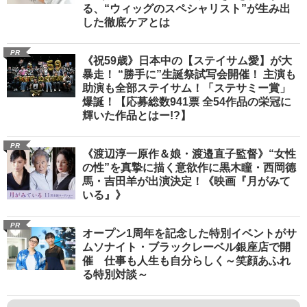
る、“ウィッグのスペシャリスト”が生み出
した徹底ケアとは
PR
《祝59歳》日本中の【ステイサム愛】が大
暴走！ “勝手に”生誕祭試写会開催！ 主演も
助演も全部ステイサム！「ステサミー賞」
爆誕！【応募総数941票 全54作品の栄冠に
輝いた作品とはー!?】
PR
《渡辺淳一原作＆娘・渡邉直子監督》“女性
の性”を真摯に描く意欲作に黒木瞳・西岡德
馬・吉田羊が出演決定！《映画『月がみて
いる』》
PR
オープン1周年を記念した特別イベントがサ
ムソナイト・ブラックレーベル銀座店で開
催 仕事も人生も自分らしく～笑顔あふれ
る特別対談～