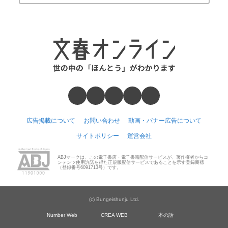
広告掲載について
お問い合わせ
動画・バナー広告について
サイトポリシー
運営会社
ABJマークは、この電子書店・電子書籍配信サービスが、著作権者からコ
ンテンツ使用許諾を得た正規版配信サービスであることを示す登録商標
（登録番号6091713号）です。
(c) Bungeishunju Ltd.
Number Web
CREA WEB
本の話