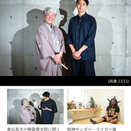
(画像 11/11)
東出昌大が柳家喬太郎に聞く
獣神サンダー・ライガー激