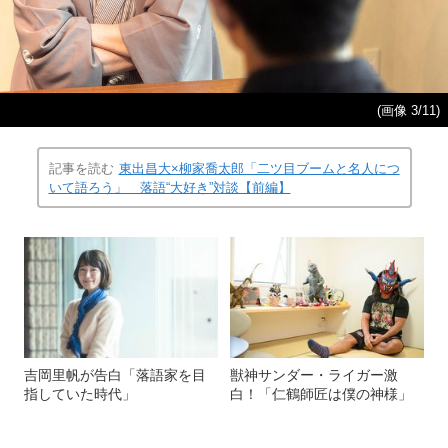
(画像 3/11)
記事を読む
東出昌大×柳家喬太郎「二ツ目ブームと名人につ
いて語ろう」 落語“大好き”対談【前編】
吉岡里帆が告白「落語家を目
獣神サンダー・ライガー激
指していた時代」
白！「仁鶴師匠は僕の神様」