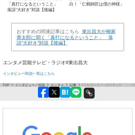
「真打になるということ」
白！「仁鶴師匠は僕の神様」
落語“大好き”対談【後編】
おすすめの関連記事はこちら
東出昌大が柳家
喬太郎に聞く「真打になるということ」 落
語“大好き”対談【後編】
エンタメ
芸能
テレビ・ラジオ
#東出昌大
インタビュー/対談一覧はこちら
TOP
インタビュー／対談
エンタメ
記事
[写真]東出昌大×柳家喬太郎「二ツ