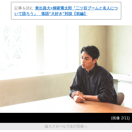
記事を読む
東出昌大×柳家喬太郎「二ツ目ブームと名人につ
いて語ろう」 落語“大好き”対談【前編】
(画像 2/11)
縦スクロールで次の写真へ