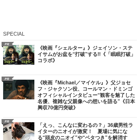
SPECIAL
PR
《映画『シェルター』》ジェイソン・ステ
イサムがお盆を“打破”する!!《「眠眠打破」
コラボ》
PR
《映画『Michael／マイケル』》父ジョセ
フ・ジャクソン役、コールマン・ドミンゴ
オフィシャルインタビュー“観客を魅了した
名優、複雑な父親像への想いを語る”《日本
興収70億円突破》
PR
「えっ、こんなに変わるの？」36歳男性ラ
イターのニオイが激変！ 夏場に気にな
る“頭皮のニオイ”や“ベタつき”を解消す