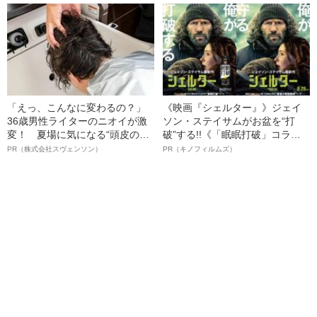
語る”《日本興収70億円突破》
「えっ、こんなに変わるの？」
《映画『シェルター』》ジェイ
36歳男性ライターのニオイが激
ソン・ステイサムがお盆を“打
変！ 夏場に気になる“頭皮のニ
破”する!!《「眠眠打破」コラ
オイ”や“ベタつき”を解消す
ボ》
PR（株式会社スヴェンソン）
PR（キノフィルムズ）
る、“ウィッグのスペシャリス
ト”が生み出した徹底ケアとは