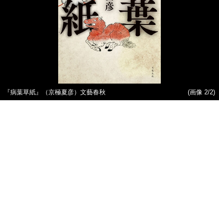
『病葉草紙』（京極夏彦）文藝春秋
(画像 2/2)