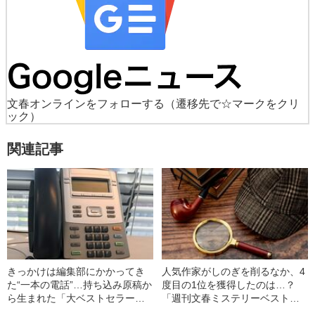
文春オンラインをフォローする
（遷移先で☆マークをクリ
ック）
関連記事
きっかけは編集部にかかってき
人気作家がしのぎを削るなか、4
た“一本の電話”…持ち込み原稿か
度目の1位を獲得したのは…？
ら生まれた「大ベストセラー作
「週刊文春ミステリーベスト
家の正体」
10」を発表！