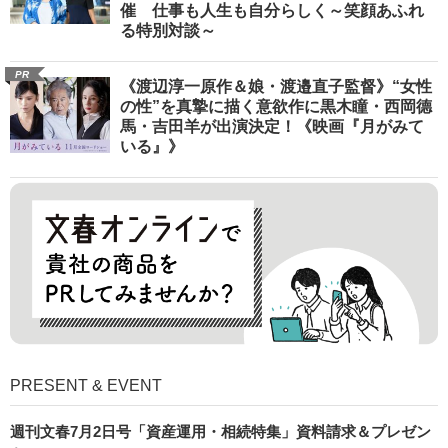
催 仕事も人生も自分らしく～笑顔あふれ
る特別対談～
PR
《渡辺淳一原作＆娘・渡邉直子監督》“女性
の性”を真摯に描く意欲作に黒木瞳・西岡德
馬・吉田羊が出演決定！《映画『月がみて
いる』》
PRESENT & EVENT
週刊文春7月2日号「資産運用・相続特集」資料請求＆プレゼン