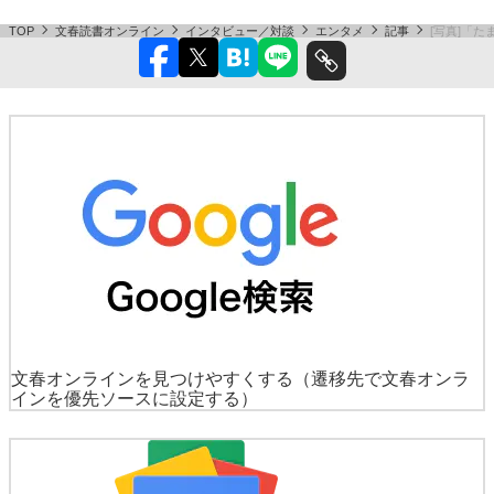
TOP
文春読書オンライン
インタビュー／対談
エンタメ
記事
[写真]「
文春オンラインを見つけやすくする
（遷移先で文春オンラ
インを優先ソースに設定する）