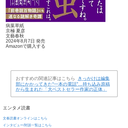
病葉草紙
京極 夏彦
文藝春秋
2024年8月7日 発売
Amazonで購入する
おすすめの関連記事はこちら
きっかけは編集
部にかかってきた“一本の電話”…持ち込み原稿
から生まれた「大ベストセラー作家の正体」
エンタメ
読書
文春読書オンラインはこちら
インタビュー/対談一覧はこちら