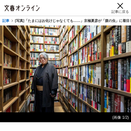
記事に戻る
記事
[写真]「たまにはお化けじゃなくても……」京極夏彦が「腹の虫」に着目
(画像 1/2)