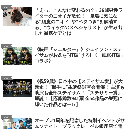
PR
「えっ、こんなに変わるの？」36歳男性ラ
イターのニオイが激変！ 夏場に気にな
る“頭皮のニオイ”や“ベタつき”を解消す
る、“ウィッグのスペシャリスト”が生み出
した徹底ケアとは
PR
《映画『シェルター』》ジェイソン・ステ
イサムがお盆を“打破”する!!《「眠眠打破」
コラボ》
PR
《祝59歳》日本中の【ステイサム愛】が大
暴走！ “勝手に”生誕祭試写会開催！ 主演も
助演も全部ステイサム！「ステサミー賞」
爆誕！【応募総数941票 全54作品の栄冠に
輝いた作品とはー!?】
PR
オープン1周年を記念した特別イベントがサ
ムソナイト・ブラックレーベル銀座店で開