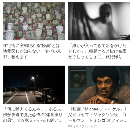
住宅街に突如現れる“怪異”とは…
「誰かが入ってきて水をかけた
地元民しか知らない「ヤバい京
としか」…朝起きると掛け布団
都」教えます
がぐしょぐしょに。旅行帰りの
男性が悩まされた怪奇現象の
数々
「何に吠えてるんや」…ある夫
《映画『Michael／マイケル』》
婦が夜道で見た恐怖の“体育座り
父ジョセフ・ジャクソン役、コ
の男”。犬が吠えかかるも飼い主
ールマン・ドミンゴ オフィシャ
にはその姿が見えておらず…
ルインタビュー“観客を魅了した
PR（キノフィルムズ）
名優、複雑な父親像への想いを