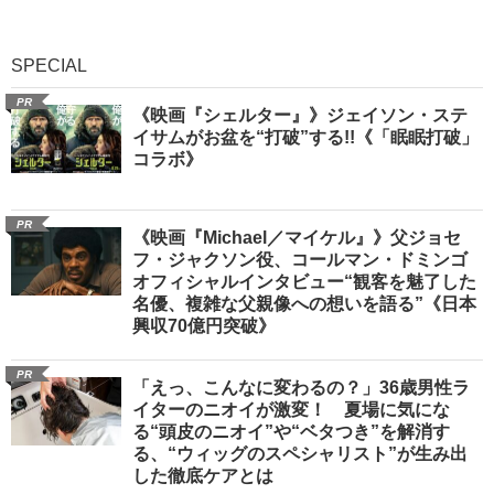
SPECIAL
PR
《映画『シェルター』》ジェイソン・ステ
イサムがお盆を“打破”する!!《「眠眠打破」
コラボ》
PR
《映画『Michael／マイケル』》父ジョセ
フ・ジャクソン役、コールマン・ドミンゴ
オフィシャルインタビュー“観客を魅了した
名優、複雑な父親像への想いを語る”《日本
興収70億円突破》
PR
「えっ、こんなに変わるの？」36歳男性ラ
イターのニオイが激変！ 夏場に気にな
る“頭皮のニオイ”や“ベタつき”を解消す
る、“ウィッグのスペシャリスト”が生み出
した徹底ケアとは