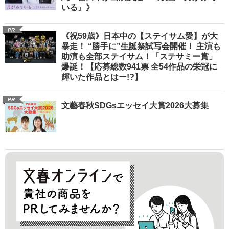
いる』》
PR
《祝59歳》日本中の【ステイサム愛】が大
暴走！ “勝手に”生誕祭試写会開催！ 主演も
助演も全部ステイサム！「ステサミー賞」
爆誕！【応募総数941票 全54作品の栄冠に
輝いた作品とはー!?】
PR
文藝春秋SDGsエッセイ大賞2026大募集