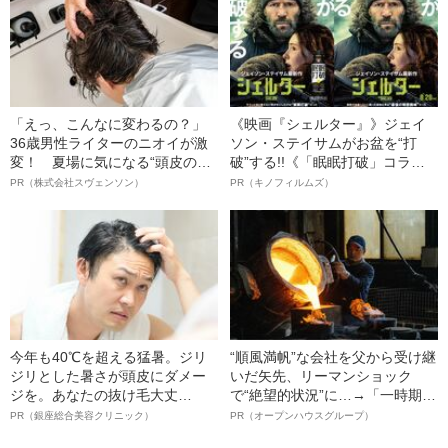
「えっ、こんなに変わるの？」
《映画『シェルター』》ジェイ
36歳男性ライターのニオイが激
ソン・ステイサムがお盆を“打
変！ 夏場に気になる“頭皮のニ
破”する!!《「眠眠打破」コラ
オイ”や“ベタつき”を解消す
ボ》
PR（株式会社スヴェンソン）
PR（キノフィルムズ）
る、“ウィッグのスペシャリス
ト”が生み出した徹底ケアとは
今年も40℃を超える猛暑。ジリ
“順風満帆”な会社を父から受け継
ジリとした暑さが頭皮にダメー
いだ矢先、リーマンショック
ジを。あなたの抜け毛大丈
で“絶望的状況”に…→「一時期は
夫！？
納品3年待ち」のヒット商品を生
PR（銀座総合美容クリニック）
PR（オープンハウスグループ）
んで危機を脱した四代目社長が