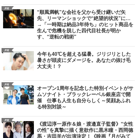
PR
“順風満帆”な会社を父から受け継いだ矢
先、リーマンショックで“絶望的状況”に…
→「一時期は納品3年待ち」のヒット商品を
生んで危機を脱した四代目社長が明か
す、“逆転の戦術”
PR
今年も40℃を超える猛暑。ジリジリとした
暑さが頭皮にダメージを。あなたの抜け毛
大丈夫！？
PR
オープン1周年を記念した特別イベントがサ
ムソナイト・ブラックレーベル銀座店で開
催 仕事も人生も自分らしく～笑顔あふれ
る特別対談～
PR
《渡辺淳一原作＆娘・渡邉直子監督》“女性
の性”を真摯に描く意欲作に黒木瞳・西岡德
馬・吉田羊が出演決定！《映画『月がみて