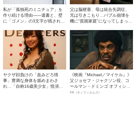
私が「孤独死のミニチュア」を
父は脳梗塞、母は統合失調症、
作り続ける理由――遺書と、壁
兄は引きこもり…バブル崩壊を
に「ゴメン」の3文字が残された
機に“貧困家庭”になってしまった
部屋
女性漫画家が語る「生活保護の
リアル」
ヤクザ顔負けの「血みどろ情
《映画『Michael／マイケル』》
事」豊満な身体を舐めまわさ
父ジョセフ・ジャクソン役、コ
れ…「自称16歳美少女」怪演
ールマン・ドミンゴ オフィシャ
中、かたせ梨乃（69）の美しす
ルインタビュー“観客を魅了した
PR（キノフィルムズ）
ぎる“熟れ方”
名優、複雑な父親像への想いを
語る”《日本興収70億円突破》