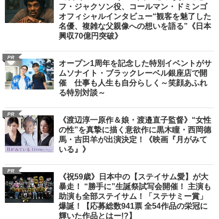
フ・ジャクソン役、コールマン・ドミンゴ
オフィシャルインタビュー“観客を魅了した
名優、複雑な父親像への想いを語る”《日本
興収70億円突破》
PR
オープン1周年を記念した特別イベントがサ
ムソナイト・ブラックレーベル銀座店で開
催 仕事も人生も自分らしく～笑顔あふれ
る特別対談～
PR
《渡辺淳一原作＆娘・渡邉直子監督》“女性
の性”を真摯に描く意欲作に黒木瞳・西岡德
馬・吉田羊が出演決定！《映画『月がみて
いる』》
PR
《祝59歳》日本中の【ステイサム愛】が大
暴走！ “勝手に”生誕祭試写会開催！ 主演も
助演も全部ステイサム！「ステサミー賞」
爆誕！【応募総数941票 全54作品の栄冠に
輝いた作品とはー!?】