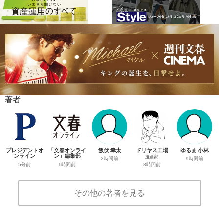
著者
プレジデントオ
「文春オンライ
飯伏 幸太
ドリヤス工場
ゆるま 小林
ンライン
ン」編集部
漫画家
2時間前
9時間前
5分前
1時間前
8時間前
その他の著者を見る