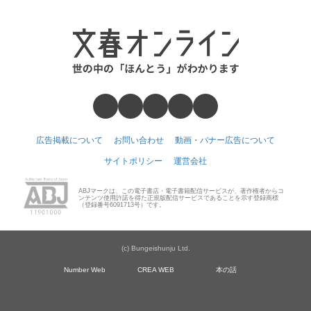
広告掲載について
お問い合わせ
動画・バナー広告について
サイトポリシー
運営会社
ABJマークは、この電子書店・電子書籍配信サービスが、著作権者からコ
ンテンツ使用許諾を得た正規版配信サービスであることを示す登録商標
（登録番号6091713号）です。
(c) Bungeishunju Ltd.
Number Web
CREA WEB
本の話