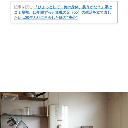
記事を読む
「ひょっとして、俺の身体、臭うかな？」家は
ゴミ屋敷、15年間ずっと無職の兄（55）の生活を立て直し
たい…20年ぶりに再会した妹の“決心”