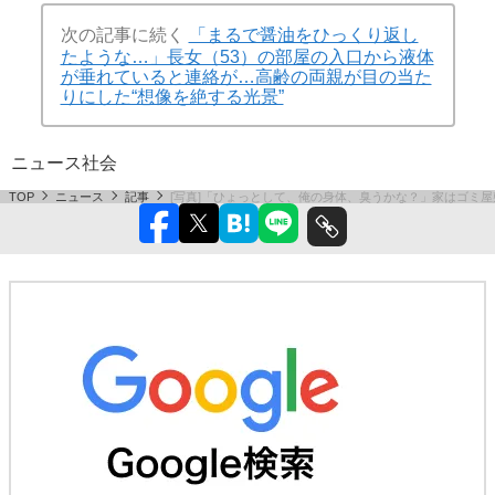
次の記事に続く
「まるで醤油をひっくり返し
たような…」長女（53）の部屋の入口から液体
が垂れていると連絡が…高齢の両親が目の当た
りにした“想像を絶する光景”
ニュース
社会
TOP
ニュース
記事
[写真]「ひょっとして、俺の身体、臭うかな？」家はゴミ屋