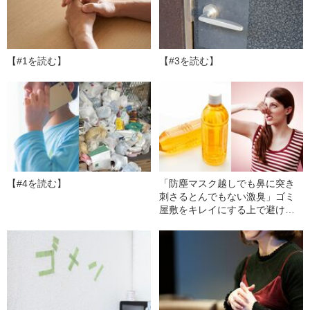
【#1を読む】
【#3を読む】
【#4を読む】
「防塵マスク越しでも鼻に突き
刺さるとんでもない激臭」ゴミ
屋敷をキレイにする上で避けら
れない「謎の液体の入ったペッ
トボトル」の正体