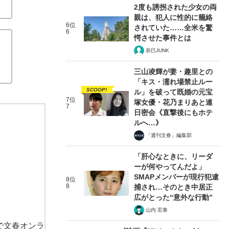
2度も誘拐された少女の両
親は、犯人に性的に籠絡
6位
されていた……全米を驚
6
愕させた事件とは
辰巳JUNK
三山凌輝が妻・趣里との
「キス・濡れ場禁止ルー
SCOOP!
ル」を破って既婚の元宝
7位
塚女優・花乃まりあと連
7
日密会《直撃後にもホテ
ルへ…》
「週刊文春」編集部
「肝心なときに、リーダ
ーが何やってんだよ」
SMAPメンバーが現行犯逮
8位
8
捕され…そのとき中居正
広がとった“意外な行動”
山内 宏泰
で文春オンラ