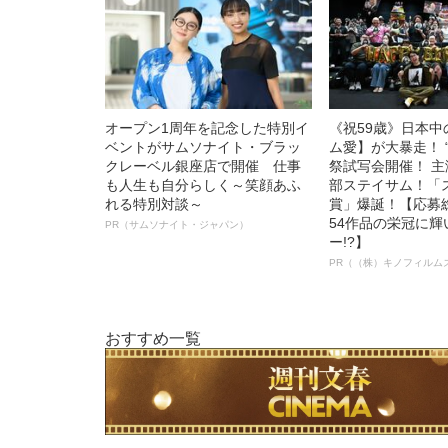
オープン1周年を記念した特別イ
《祝59歳》日本
ベントがサムソナイト・ブラッ
ム愛】が大暴走！ 
クレーベル銀座店で開催 仕事
祭試写会開催！ 
も人生も自分らしく～笑顔あふ
部ステイサム！「
れる特別対談～
賞」爆誕！【応募総
54作品の栄冠に
PR（サムソナイト・ジャパン）
ー!?】
PR（（株）キノフィルム
おすすめ一覧