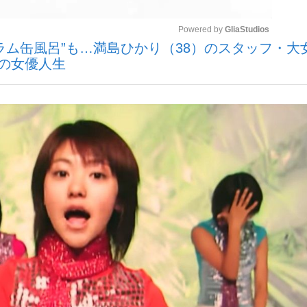
Powered by 
GliaStudios
ラム缶風呂”も…満島ひかり（38）のスタッフ・大
いまさら聞け
”の女優人生
Mute
手が証言した“NPB聞...
「クマが悪者扱いされているの
もっと見る
カー日本代表・森保一監督...