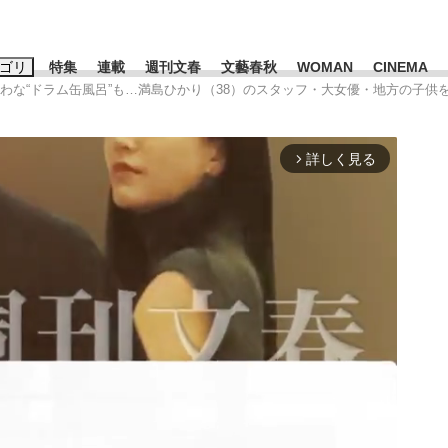
ゴリ
特集
連載
週刊文春
文藝春秋
WOMAN
CINEMA
らわな“ドラム缶風呂”も…満島ひかり（38）のスタッフ・大女優・地方の子供
キーワード入力
ス
エンタメ
ライフ
ビジネス
詳しく見る
arrow_forward_ios
ーワードタグ一覧
山凌輝
#高市早苗
#後藤真希
#森岡毅
#城彰二
#内田有紀
観る将棋、読
#亀和田武
て明かした日本代表監督に...
「最悪の空気のまま解散」W