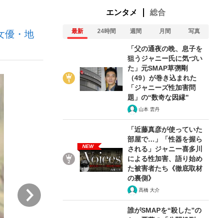
エンタメ
総合
最新
24時間
週間
月間
写真
女優・地
ない資産運用のすべて
「父の通夜の晩、息子を
狙うジャニー氏に気づい
た」元SMAP草彅剛
（49）が巻き込まれた
が悲しい」『北の国から』倉本聰氏（91...
「ジャニーズ性加害問
題」の“数奇な因縁”
山本 雲丹
「近藤真彦が使っていた
部屋で…」「性器を握ら
NEW
される」ジャニー喜多川
による性加害、語り始め
た被害者たち《徹底取材
の裏側》
次
髙橋 大介
誰がSMAPを“殺した”の