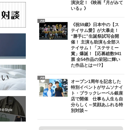
演決定！《映画『月がみて
いる』》
PR
《祝59歳》日本中の【ス
テイサム愛】が大暴走！
“勝手に”生誕祭試写会開
催！ 主演も助演も全部ス
テイサム！「ステサミー
賞」爆誕！【応募総数941
票 全54作品の栄冠に輝い
た作品とはー!?】
PR
オープン1周年を記念した
特別イベントがサムソナイ
ト・ブラックレーベル銀座
店で開催 仕事も人生も自
分らしく～笑顔あふれる特
別対談～