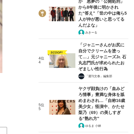
か 悪夢の「公開処刑」
から8年後に明かされ
た“答え”「世の中は俺ら5
人が仲が悪いと思ってる
んだよな」
みきーる
4/8
「ジャニーさんがお尻に
自分でクリームを塗っ
SCOOP!
て…」元ジャニーズJr. 石
4位
4
丸志門氏が求められたお
ぞましい性行為
「週刊文春」編集部
ヤクザ顔負けの「血みど
ろ情事」豊満な身体を舐
めまわされ…「自称16歳
5位
美少女」怪演中、かたせ
5
梨乃（69）の美しすぎ
る“熟れ方”
ゆるま 小林