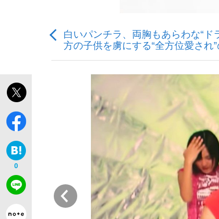
白いパンチラ、両胸もあらわな“ド
方の子供を虜にする“全方位愛され
「敗因分析は一切聞かれなかった」侍ジャパン選
キングの誕生を、目撃せよ。
the Style
0
前
「目標達成できなかったからと言って…」サッ