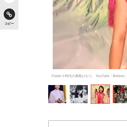
コピー
Folder５時代の満島ひかり YouTube「Believe」M