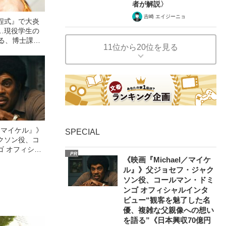
者が解説〉
吉崎 エイジーニョ
程式』で大炎
…現役学生の
語る、博士課程
11位から20位を見る
たきっかけ
l／マイケル』》
SPECIAL
クソン役、コ
ゴ オフィシャ
PR
観客を魅了した
《映画『Michael／マイケ
像への想いを
ル』》父ジョセフ・ジャク
0億円突破》
ソン役、コールマン・ドミ
ンゴ オフィシャルインタ
ビュー“観客を魅了した名
優、複雑な父親像への想い
を語る”《日本興収70億円