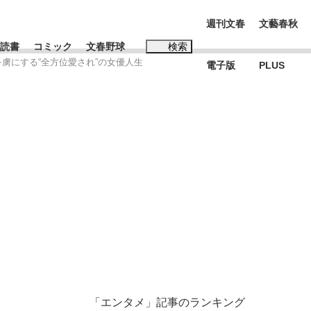
週刊文春
文藝春秋
読書
コミック
文春野球
検索
を虜にする“全方位愛され”の女優人生
電子版
PLUS
インタビュー
読書
#松田聖子
む将棋
BC日本代表“敗戦”の真実 選手が明かす...
「エンタメ」記事のランキング