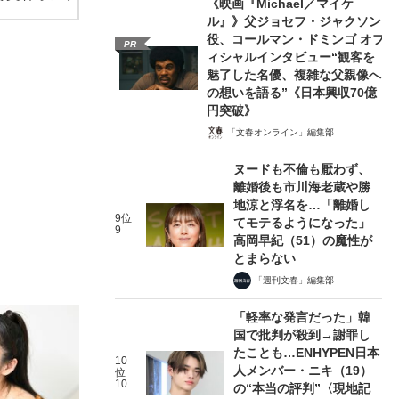
《映画『Michael／マイケ
ル』》父ジョセフ・ジャクソン
役、コールマン・ドミンゴ オフ
PR
ィシャルインタビュー“観客を
魅了した名優、複雑な父親像へ
の想いを語る”《日本興収70億
円突破》
「文春オンライン」編集部
ヌードも不倫も厭わず、
離婚後も市川海老蔵や勝
地涼と浮名を…「離婚し
9位
てモテるようになった」
9
高岡早紀（51）の魔性が
とまらない
「週刊文春」編集部
「軽率な発言だった」韓
国で批判が殺到→謝罪し
たことも…ENHYPEN日本
10
人メンバー・ニキ（19）
位
10
の“本当の評判”〈現地記