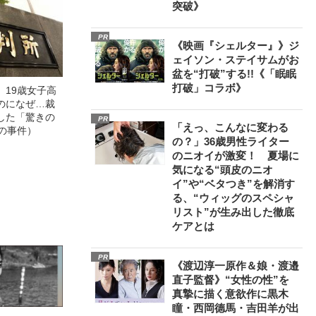
突破》
PR
《映画『シェルター』》ジ
ェイソン・ステイサムがお
盆を“打破”する!!《「眠眠
打破」コラボ》
」19歳女子高
のになぜ…裁
した「驚きの
PR
「えっ、こんなに変わる
の事件）
の？」36歳男性ライター
のニオイが激変！ 夏場に
気になる“頭皮のニオ
イ”や“ベタつき”を解消す
る、“ウィッグのスペシャ
リスト”が生み出した徹底
ケアとは
PR
《渡辺淳一原作＆娘・渡邉
直子監督》“女性の性”を
真摯に描く意欲作に黒木
瞳・西岡德馬・吉田羊が出