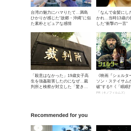
台湾の魅力にハマりたて…満島
「なんで金髪にし
ひかりが感じた“故郷・沖縄”に似
かれ…当時13歳
た素朴とピュアな感情
した“衝撃の一言”
「殺意はなかった」19歳女子高
《映画『シェルタ
生を強姦殺害したのになぜ…裁
ソン・ステイサム
判所と検察が対立した「驚きの
破”する!!《「眠
判決」（昭和42年の事件）
ボ》
PR（キノフィルムズ）
Recommended for you