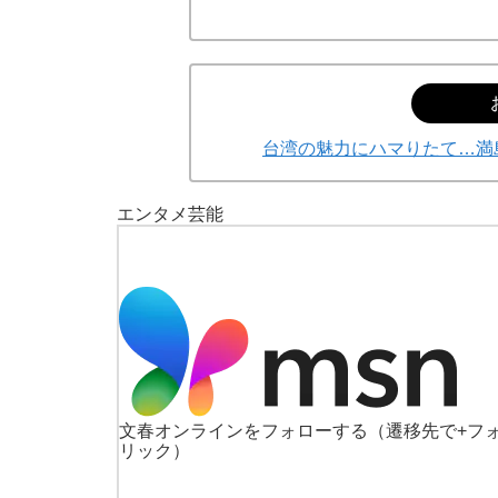
台湾の魅力にハマりたて…満
エンタメ
芸能
文春オンラインをフォローする
（遷移先で+フ
リック）