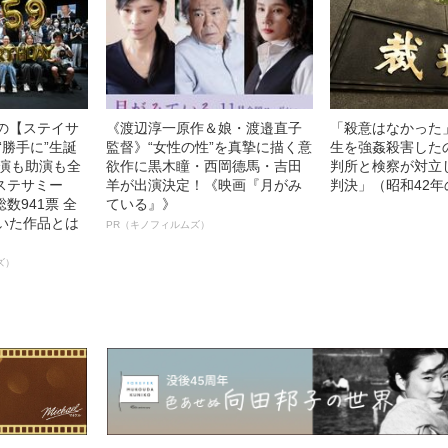
中の【ステイサ
《渡辺淳一原作＆娘・渡邉直子
「殺意はなかった
“勝手に”生誕
監督》“女性の性”を真摯に描く意
生を強姦殺害した
主演も助演も全
欲作に黒木瞳・西岡德馬・吉田
判所と検察が対立
ステサミー
羊が出演決定！《映画『月がみ
判決」（昭和42年
数941票 全
ている』》
輝いた作品とは
PR（キノフィルムズ）
ズ）