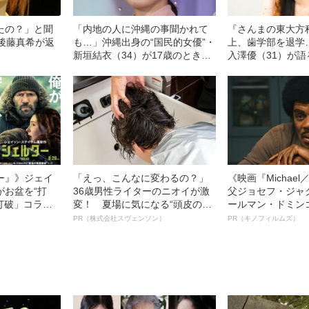
たの？」と聞
「内地の人に沖縄の事聞かれて
『さんまの東大方
の後藤真希が返
も…」沖縄出身の“国民的女優”・
上、歯学部を退学
新垣結衣（34）が17歳のときに
入澤優（31）が
書いていたこと
とグラビアを始め
ー』》ジェイ
「えっ、こんなに変わるの？」
《映画『Michae
がお盆を“打
36歳男性ライターのニオイが激
父ジョセフ・ジャ
眠打破」コラ
変！ 夏場に気になる“頭皮のニ
ールマン・ドミン
オイ”や“ベタつき”を解消す
ルインタビュー“
PR（株式会社スヴェンソン）
PR（キノフィルムズ）
る、“ウィッグのスペシャリス
名優、複雑な父親
ト”が生み出した徹底ケアとは
語る”《日本興収7