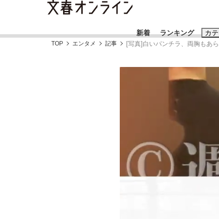
新着
ランキング
カテ
TOP
エンタメ
記事
[写真]白いパンチラ、両胸もあ
スクープ
ニュー
おすすめのキ
#藤田晋
#三
#玉木雄一郎
「90%は失敗する。でも…」本田圭佑が初め
終戦から81年