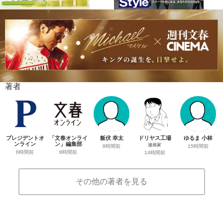
著者
プレジデントオ
「文春オンライ
飯伏 幸太
ドリヤス工場
ゆるま 小林
ンライン
ン」編集部
漫画家
8時間前
15時間前
6時間前
8時間前
14時間前
その他の著者を見る