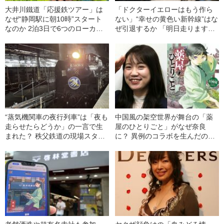
大井川鐵道「応援鉄ツアー」は
「ドクターイエローはもう作ら
なぜ“静岡駅に朝10時”スタート
ない」“幸せの黄色い新幹線”はな
なのか 2泊3日で6つのローカル
ぜ引退するか 「明日走ります」
線を巡るためにフル活用した
という異例の事前通知に駆けつ
「意外な乗り物」も
けると…
“蒸気機関車の夜行列車”は「夜も
中国風の架空世界が舞台の「薬
走らせたらどうか」の一言で生
屋のひとりごと」がなぜ奈良
まれた？ 秩父鉄道の現場スタッ
に？ 異例のコラボを生んだの
フ総出で実現した“奇跡の人気イ
は、JR東海女性職員の“愛”だっ
ベント”
た