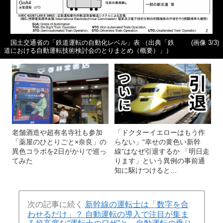
国土交通省の「鉄道運転の自動化レベル」表 （出典「鉄
(画像 3/3)
道における自動運転技術検討会のとりまとめ（概要）」）
老舗酒造や超有名寺社も参加
「ドクターイエローはもう作
「薬屋のひとりごと×奈良」の
らない」“幸せの黄色い新幹
異色コラボを2日がかりで巡っ
線”はなぜ引退するか 「明日走
てみた
ります」という異例の事前通
知に駆けつけると…
次の記事に続く
新幹線の運転士は「数字を合
わせるだけ」？ 自動運転の導入で注目が集ま