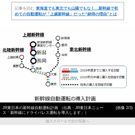
記事を読む
東海道でも東北でも山陽でもなく…新幹線で初
めての自動運転が「上越新幹線」だった“納得の理由”とは
JR東日本の新幹線自動運転計画 （出典：JR東日本ニュー
(画像 2/3)
ス「新幹線にドライバレス運転を導入します」）
縦スクロールで次の写真へ