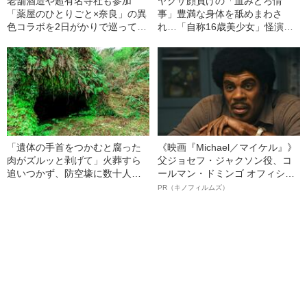
老舗酒造や超有名寺社も参加
ヤクザ顔負けの「血みどろ情
「薬屋のひとりごと×奈良」の異
事」豊満な身体を舐めまわさ
色コラボを2日がかりで巡ってみ
れ…「自称16歳美少女」怪演
た
中、かたせ梨乃（69）の美しす
ぎる“熟れ方”
「遺体の手首をつかむと腐った
《映画『Michael／マイケル』》
肉がズルッと剥げて」火葬すら
父ジョセフ・ジャクソン役、コ
追いつかず、防空壕に数十人
ールマン・ドミンゴ オフィシャ
を“集団土葬”…この世の地獄を見
ルインタビュー“観客を魅了した
PR（キノフィルムズ）
た少年兵が明かした“過酷すぎる
名優、複雑な父親像への想いを
任務”とは
語る”《日本興収70億円突破》