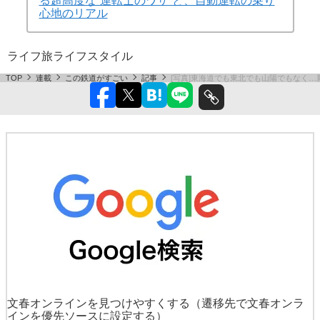
る超高度な“運転士のワザ”と、自動運転の乗り
心地のリアル
ライフ
旅
ライフスタイル
TOP
連載
この鉄道がすごい
記事
[写真]東海道でも東北でも山陽でもなく…
文春オンラインを見つけやすくする
（遷移先で文春オンラ
インを優先ソースに設定する）