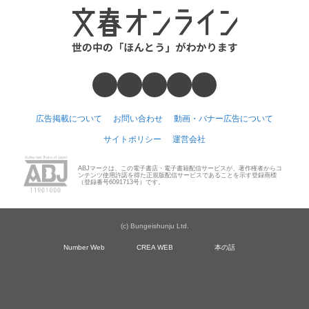
広告掲載について
お問い合わせ
動画・バナー広告について
サイトポリシー
運営会社
ABJマークは、この電子書店・電子書籍配信サービスが、著作権者からコ
ンテンツ使用許諾を得た正規版配信サービスであることを示す登録商標
（登録番号6091713号）です。
(c) Bungeishunju Ltd.
Number Web
CREA WEB
本の話