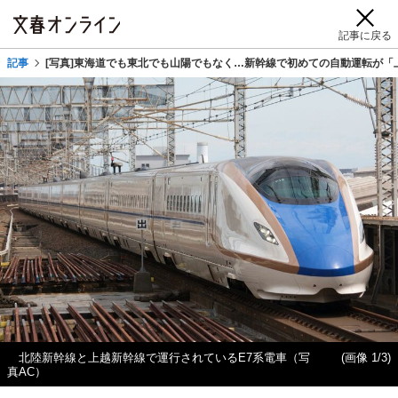
記事に戻る
記事
[写真]東海道でも東北でも山陽でもなく…新幹線で初めての自動運転が「
北陸新幹線と上越新幹線で運行されているE7系電車（写
(画像 1/3)
真AC）