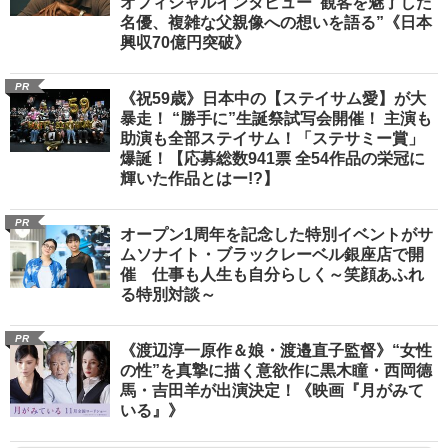
オフィシャルインタビュー“観客を魅了した
名優、複雑な父親像への想いを語る”《日本
興収70億円突破》
PR
《祝59歳》日本中の【ステイサム愛】が大
暴走！ “勝手に”生誕祭試写会開催！ 主演も
助演も全部ステイサム！「ステサミー賞」
爆誕！【応募総数941票 全54作品の栄冠に
輝いた作品とはー!?】
PR
オープン1周年を記念した特別イベントがサ
ムソナイト・ブラックレーベル銀座店で開
催 仕事も人生も自分らしく～笑顔あふれ
る特別対談～
PR
《渡辺淳一原作＆娘・渡邉直子監督》“女性
の性”を真摯に描く意欲作に黒木瞳・西岡德
馬・吉田羊が出演決定！《映画『月がみて
いる』》