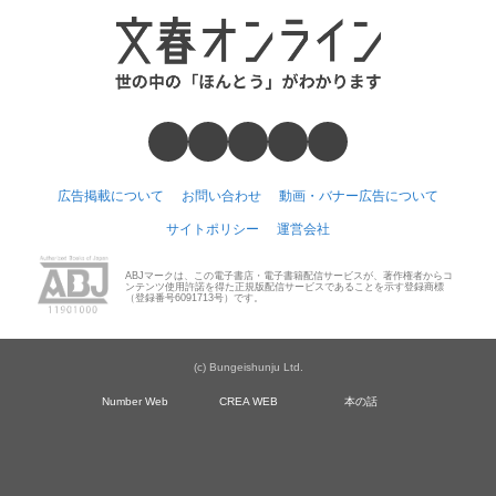
広告掲載について
お問い合わせ
動画・バナー広告について
サイトポリシー
運営会社
ABJマークは、この電子書店・電子書籍配信サービスが、著作権者からコ
ンテンツ使用許諾を得た正規版配信サービスであることを示す登録商標
（登録番号6091713号）です。
(c) Bungeishunju Ltd.
Number Web
CREA WEB
本の話