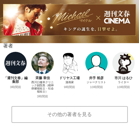
著者
「週刊文春」編
斉藤 章佳
ドリヤス工場
井手 裕彦
市川 はるひ
集部
西川口榎本クリニ
漫画家
ジャーナリスト
ライター
ック副院長（精神
3時間前
9時間前
10時間前
10時間前
保健福祉士・社会
福祉士）
3時間前
その他の著者を見る