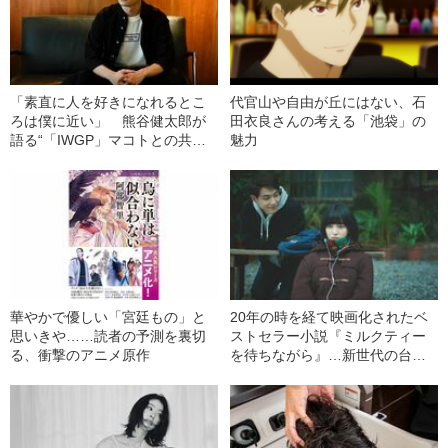
「素直に人を好きになれるとこ
代官山や自由が丘にはない、石
ろは僕に近い」 熊谷健太郎が
田衣良さんの考える「池袋」の
語る“「IWGP」マコトとの共通
魅力
点”
華やかで優しい「宮廷もの」と
20年の時を経て映画化されたベ
思いきや……読者の予測を裏切
ストセラー小説『ミルクティー
る、衝撃のアニメ原作
を待ちながら』…新世代の台湾
アイドルはなぜ起用されたの
か？