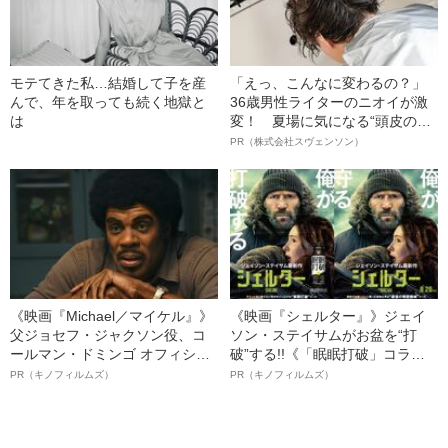
モテてきた私…結婚して子を産
「えっ、こんなに変わるの？」
んで、年を取っても続く地獄と
36歳男性ライターのニオイが激
は
変！ 夏場に気になる“頭皮のニ
オイ”や“ベタつき”を解消す
PR（株式会社スヴェンソン）
る、“ウィッグのスペシャリス
ト”が生み出した徹底ケアとは
《映画『Michael／マイケル』》
《映画『シェルター』》ジェイ
父ジョセフ・ジャクソン役、コ
ソン・ステイサムがお盆を“打
ールマン・ドミンゴ オフィシャ
破”する!!《「眠眠打破」コラ
ルインタビュー“観客を魅了した
ボ》
PR（キノフィルムズ）
PR（キノフィルムズ）
名優、複雑な父親像への想いを
語る”《日本興収70億円突破》