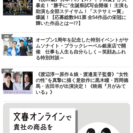
暴走！ “勝手に”生誕祭試写会開催！ 主演も
助演も全部ステイサム！「ステサミー賞」
爆誕！【応募総数941票 全54作品の栄冠に
輝いた作品とはー!?】
PR
オープン1周年を記念した特別イベントがサ
ムソナイト・ブラックレーベル銀座店で開
催 仕事も人生も自分らしく～笑顔あふれ
る特別対談～
PR
《渡辺淳一原作＆娘・渡邉直子監督》“女性
の性”を真摯に描く意欲作に黒木瞳・西岡德
馬・吉田羊が出演決定！《映画『月がみて
いる』》