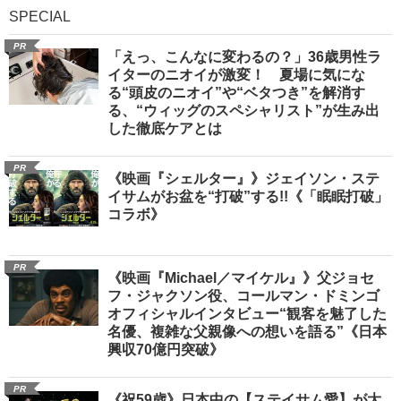
SPECIAL
PR
「えっ、こんなに変わるの？」36歳男性ラ
イターのニオイが激変！ 夏場に気にな
る“頭皮のニオイ”や“ベタつき”を解消す
る、“ウィッグのスペシャリスト”が生み出
した徹底ケアとは
PR
《映画『シェルター』》ジェイソン・ステ
イサムがお盆を“打破”する!!《「眠眠打破」
コラボ》
PR
《映画『Michael／マイケル』》父ジョセ
フ・ジャクソン役、コールマン・ドミンゴ
オフィシャルインタビュー“観客を魅了した
名優、複雑な父親像への想いを語る”《日本
興収70億円突破》
PR
《祝59歳》日本中の【ステイサム愛】が大