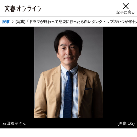
記事に戻る
記事
[写真]「ドラマが終わって池袋に行ったら白いタンクトップのやつが何十人
石田衣良さん
(画像 1/2)