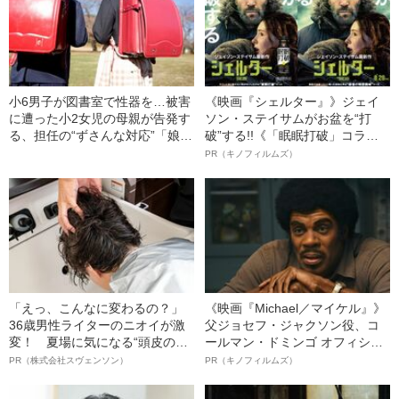
小6男子が図書室で性器を…被害
《映画『シェルター』》ジェイ
に遭った小2女児の母親が告発す
ソン・ステイサムがお盆を“打
る、担任の“ずさんな対応”「娘は
破”する!!《「眠眠打破」コラ
泣いて体を震わせながら…」
ボ》
PR（キノフィルムズ）
〈茅ヶ崎・小学校での性被害〉
「えっ、こんなに変わるの？」
《映画『Michael／マイケル』》
36歳男性ライターのニオイが激
父ジョセフ・ジャクソン役、コ
変！ 夏場に気になる“頭皮のニ
ールマン・ドミンゴ オフィシャ
オイ”や“ベタつき”を解消す
ルインタビュー“観客を魅了した
PR（株式会社スヴェンソン）
PR（キノフィルムズ）
る、“ウィッグのスペシャリス
名優、複雑な父親像への想いを
ト”が生み出した徹底ケアとは
語る”《日本興収70億円突破》