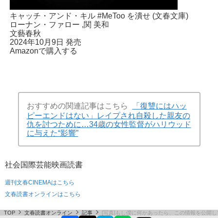
キャッチ・アンド・キル #MeToo を潰せ (文春文庫)
ローナン・ファロー
,関 美和
文藝春秋
2024年10月9日 発売
Amazonで購入する
おすすめの関連記事はこちら
「復讐にはハッ
ピーエンドはない」レイプされ自殺した親友の
仇を討つために…34歳の女性監督がハリウッド
に与えた“影響”
社会
国際
芸能
映画
読書
週刊文春CINEMAはこちら
文春読書オンラインはこちら
TOP
文春読書オンライン
記事
[写真]もし僕に何かあったら、この情報を公開