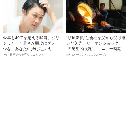
今年も40℃を超える猛暑。ジリ
“順風満帆”な会社を父から受け継
ジリとした暑さが頭皮にダメー
いだ矢先、リーマンショック
ジを。あなたの抜け毛大丈
で“絶望的状況”に…→「一時期は
夫！？
納品3年待ち」のヒット商品を生
PR（銀座総合美容クリニック）
PR（オープンハウスグループ）
んで危機を脱した四代目社長が
明かす、“逆転の戦術”