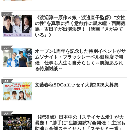
PR
《渡辺淳一原作＆娘・渡邉直子監督》“女性
の性”を真摯に描く意欲作に黒木瞳・西岡德
馬・吉田羊が出演決定！《映画『月がみて
いる』》
PR
オープン1周年を記念した特別イベントがサ
ムソナイト・ブラックレーベル銀座店で開
催 仕事も人生も自分らしく～笑顔あふれ
る特別対談～
PR
文藝春秋SDGsエッセイ大賞2026大募集
PR
《祝59歳》日本中の【ステイサム愛】が大
暴走！ “勝手に”生誕祭試写会開催！ 主演も
助演も全部ステイサム！「ステサミー賞」