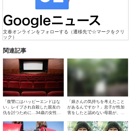
文春オンラインをフォローする
（遷移先で☆マークをクリ
ック）
関連記事
「復讐にはハッピーエンドはな
「娘さんの気持ちを考えたこと
い」レイプされ自殺した親友の
があるんですか？」息子が性加
仇を討つために…34歳の女性監
害をしたと認めない母親が、逆
督がハリウッドに与えた“影響”
に被害女性（18）を責めた“身勝
手すぎる一言”とは