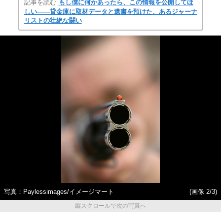
記事を読む
もし僕に何かあったら、この情報を公開してほ
しい――貸金庫に取材データと遺書を預けた、あるジャーナ
リストの壮絶な闘い
写真：Paylessimages/イメージマート
(画像 2/3)
縦スクロールで次の写真へ