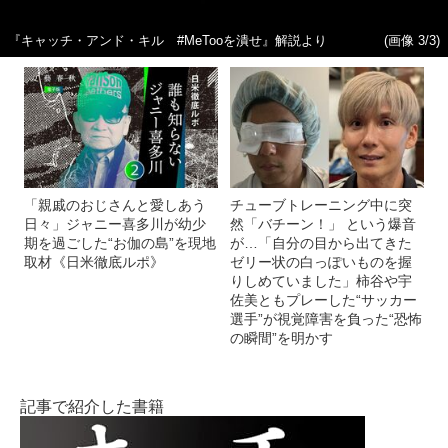
『キャッチ・アンド・キル #MeTooを潰せ』解説より
(画像 3/3)
「親戚のおじさんと愛しあう
チューブトレーニング中に突
日々」ジャニー喜多川が幼少
然「バチーン！」 という爆音
期を過ごした“お伽の島”を現地
が…「自分の目から出てきた
取材《日米徹底ルポ》
ゼリー状の白っぽいものを握
りしめていました」柿谷や宇
佐美ともプレーした“サッカー
選手”が視覚障害を負った“恐怖
の瞬間”を明かす
記事で紹介した書籍