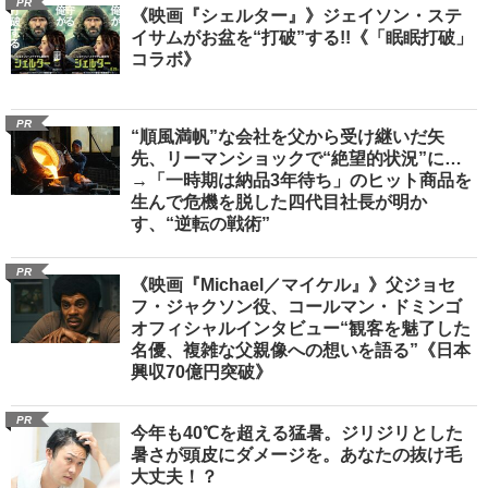
PR
《映画『シェルター』》ジェイソン・ステ
イサムがお盆を“打破”する!!《「眠眠打破」
コラボ》
PR
“順風満帆”な会社を父から受け継いだ矢
先、リーマンショックで“絶望的状況”に…
→「一時期は納品3年待ち」のヒット商品を
生んで危機を脱した四代目社長が明か
す、“逆転の戦術”
PR
《映画『Michael／マイケル』》父ジョセ
フ・ジャクソン役、コールマン・ドミンゴ
オフィシャルインタビュー“観客を魅了した
名優、複雑な父親像への想いを語る”《日本
興収70億円突破》
PR
今年も40℃を超える猛暑。ジリジリとした
暑さが頭皮にダメージを。あなたの抜け毛
大丈夫！？