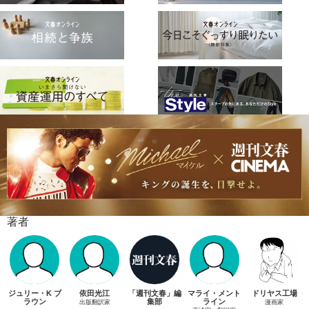
著者
ジュリー・K ブ
依田光江
「週刊文春」編
マライ・メント
ドリヤス工場
ラウン
集部
ライン
出版翻訳家
漫画家