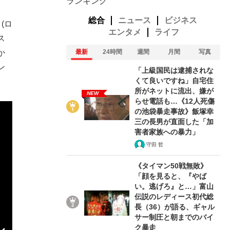
ランキング
総合
ニュース
ビジネス
(ロ
エンタメ
ライフ
ス
か
最新
24時間
週間
月間
写真
ン
「上級国民は逮捕されな
くて良いですね」自宅住
所がネットに流出、嫌が
NEW
らせ電話も…《12人死傷
の池袋暴走事故》飯塚幸
三の長男が直面した「加
害者家族への暴力」
守田 哲
《タイマン50戦無敗》
「顔を見ると、『やば
い。逃げろ』と…」富山
伝説のレディース初代総
長（36）が語る、ギャル
サー制圧と朝までのバイ
ク暴走