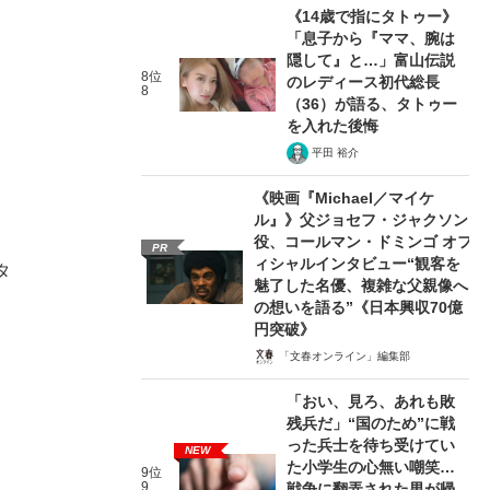
《14歳で指にタトゥー》
「息子から『ママ、腕は
隠して』と…」富山伝説
8位
のレディース初代総長
8
（36）が語る、タトゥー
を入れた後悔
平田 裕介
《映画『Michael／マイケ
ル』》父ジョセフ・ジャクソン
役、コールマン・ドミンゴ オフ
PR
ィシャルインタビュー“観客を
タ
魅了した名優、複雑な父親像へ
の想いを語る”《日本興収70億
円突破》
「文春オンライン」編集部
「おい、見ろ、あれも敗
残兵だ」“国のため”に戦
った兵士を待ち受けてい
NEW
た小学生の心無い嘲笑…
9位
9
戦争に翻弄された男が帰