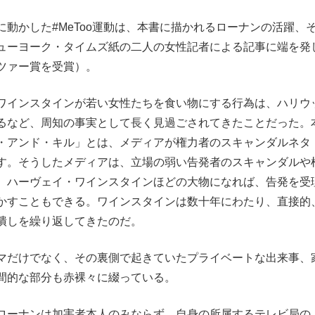
動かした#MeToo運動は、本書に描かれるローナンの活躍、
ューヨーク・タイムズ紙の二人の女性記者による記事に端を発
ツァー賞を受賞）。
ワインスタインが若い女性たちを食い物にする行為は、ハリウ
るなど、周知の事実として長く見過ごされてきたことだった。
・アンド・キル」とは、メディアが権力者のスキャンダルネタ
す。そうしたメディアは、立場の弱い告発者のスキャンダルや
。ハーヴェイ・ワインスタインほどの大物になれば、告発を受
かすこともできる。ワインスタインは数十年にわたり、直接的
潰しを繰り返してきたのだ。
マだけでなく、その裏側で起きていたプライベートな出来事、
間的な部分も赤裸々に綴っている。
ローナンは加害者本人のみならず、自身の所属するテレビ局の