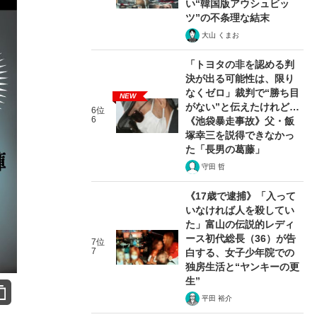
い“韓国版アウシュビッ
ツ”の不条理な結末
大山 くまお
「トヨタの非を認める判
決が出る可能性は、限り
なくゼロ」裁判で“勝ち目
NEW
がない”と伝えたけれど…
6位
6
《池袋暴走事故》父・飯
塚幸三を説得できなかっ
た「長男の葛藤」
守田 哲
《17歳で逮捕》「入って
いなければ人を殺してい
た」富山の伝説的レディ
ース初代総長（36）が告
7位
7
白する、女子少年院での
独房生活と“ヤンキーの更
生”
平田 裕介