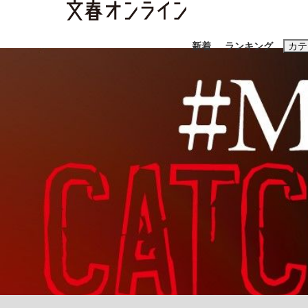
新着
ランキング
カテ
スクープ
ニュー
おすすめのキ
#藤田晋
#三
#玉木雄一郎
「90%は失敗する。でも…」本田圭佑が初め
終戦から81年