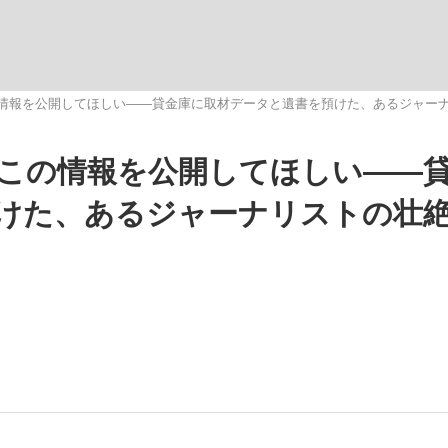
いまさら聞け
情報を公開してほしい――貸金庫に取材データと遺書を預けた、あるジャー
この情報を公開してほしい――
手が証言した“NPB聞...
「クマが悪者扱いされているの
けた、あるジャーナリストの壮
もっと見る
カー日本代表・森保一監督...