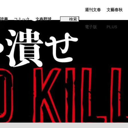
週刊文春
文藝春秋
読書
コミック
文春野球
検索
電子版
PLUS
インタビュー
読書
#松田聖子
む将棋
BC日本代表“敗戦”の真実 選手が明かす...