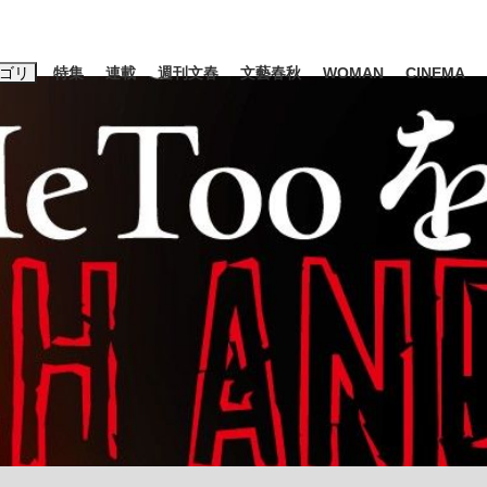
ゴリ
特集
連載
週刊文春
文藝春秋
WOMAN
CINEMA
キーワード入力
ス
エンタメ
ライフ
ビジネス
ーワードタグ一覧
山凌輝
#高市早苗
#後藤真希
#森岡毅
#城彰二
#内田有紀
観る将棋、読
#亀和田武
て明かした日本代表監督に...
「最悪の空気のまま解散」W