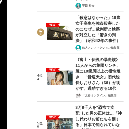
平田 裕介
「殺意はなかった」19歳
女子高生を強姦殺害した
NEW
のになぜ…裁判所と検察
が対立した「驚きの判
決」（昭和42年の事件）
鉄人ノンフィクション編集部
《富山・伝説の暴走族》
11人からの集団リンチ、
NEW
腕に10箇所以上の根性焼
4位
き…「音速天女」初代総
4
長しおりさん（36）が明
かす、過酷すぎる10代
「文春オンライン」編集部
3万8千人を“恐怖で支
配”した男の正体は…「神
NEW
に代わりお前たちを罰す
5位
る」日本で知られていな
5