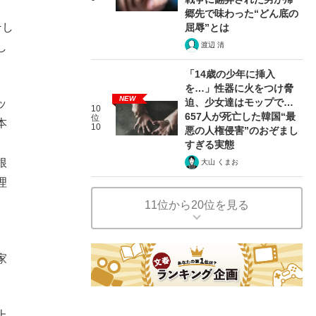
郷先で味わった“どん底の
そし
屈辱”とは
渡辺 清
し
「14歳の少年に挿入
を…」性器に火をつけ脅
NEW
迫、少女達はモップで…
ッ
10
657人が死亡した韓国“最
位
本
10
悪の人権侵害”のおぞまし
すぎる実態
根
大山 くまお
理
、
11位から20位を見る
家
上