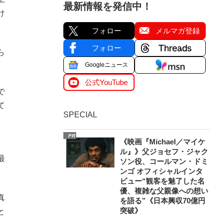
最新情報を発信中！
け
フォロー
メルマガ登録
フォロー
ら
Googleニュース
公式YouTube
で
て
SPECIAL
PR
《映画『Michael／マイケ
ル』》父ジョセフ・ジャク
最
ソン役、コールマン・ドミ
ンゴ オフィシャルインタ
ビュー“観客を魅了した名
優、複雑な父親像への想い
真
を語る”《日本興収70億円
突破》
と