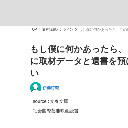
TOP
文春読書オンライン
もし僕に何かあったら、この
もし僕に何かあったら、
「敗因分析は一切聞かれなかった」侍ジャパン選
キングの誕生を、目撃せよ。
に取材データと遺書を預
い
伊藤詩織
the Style
source : 文春文庫
社会
国際
芸能
映画
読書
「目標達成できなかったからと言って…」サッ