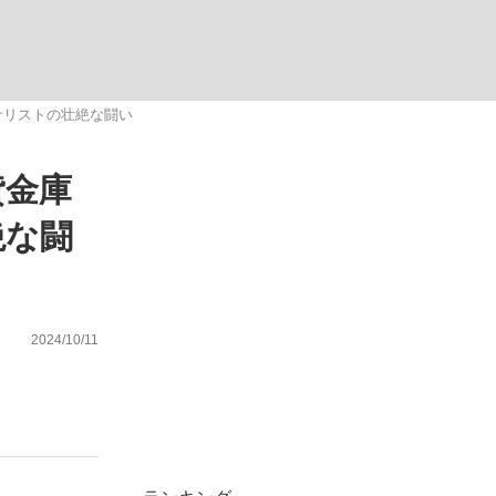
ない資産運用のすべて
ナリストの壮絶な闘い
貸金庫
が悲しい」『北の国から』倉本聰氏（91...
絶な闘
2024/10/11