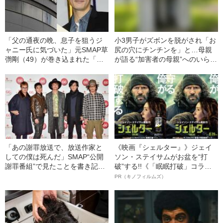
「父の通夜の晩、息子を狙うジ
小3男子がズボンを脱がされ「お
ャニー氏に気づいた」元SMAP草
尻の穴にチンチンを」と…母親
彅剛（49）が巻き込まれた「ジ
が語る“加害者の母親”へのいらだ
ャニーズ性加害問題」の“数奇な
ちと、悲しすぎる後遺症とは
因縁”
「あの謝罪放送で、放送作家と
《映画『シェルター』》ジェイ
しての僕は死んだ」SMAP“公開
ソン・ステイサムがお盆を“打
謝罪番組”で見たことを書き記し
破”する!!《「眠眠打破」コラ
た本当の理由
ボ》
PR（キノフィルムズ）