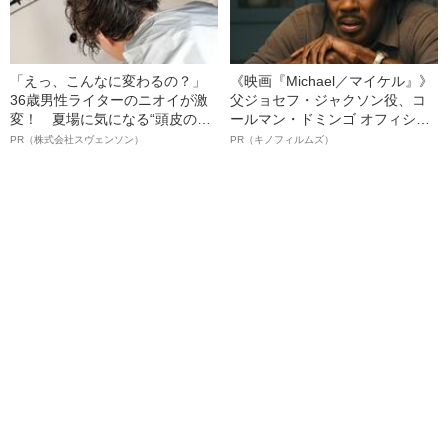
「えっ、こんなに変わるの？」
《映画『Michael／マイケル』》
36歳男性ライターのニオイが激
父ジョセフ・ジャクソン役、コ
変！ 夏場に気になる“頭皮のニ
ールマン・ドミンゴ オフィシャ
オイ”や“ベタつき”を解消す
ルインタビュー“観客を魅了した
PR（株式会社スヴェンソン）
PR（キノフィルムズ）
る、“ウィッグのスペシャリス
名優、複雑な父親像への想いを
ト”が生み出した徹底ケアとは
語る”《日本興収70億円突破》