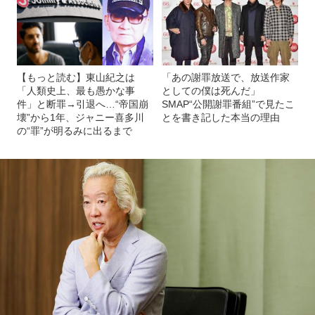
【もっと読む】東山紀之は
「あの謝罪放送で、放送作家
「人類史上、最も愚かな事
としての僕は死んだ」
件」と断罪→引退へ…“帝国崩
SMAP“公開謝罪番組”で見たこ
壊”から1年、ジャニー喜多川
とを書き記した本当の理由
の“罪”が明るみに出るまで