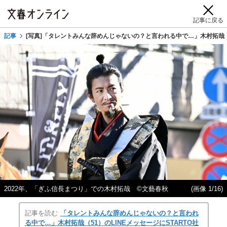
記事に戻る
記事
[写真]「タレントみんな辞めんじゃないの？と言われる中で…」木村拓哉（5
2022年、「ぎふ信長まつり」での木村拓哉 ©文藝春秋
(画像 1/16)
記事を読む
「タレントみんな辞めんじゃないの？と言われ
る中で…」木村拓哉（51）のLINEメッセージにSTARTO社