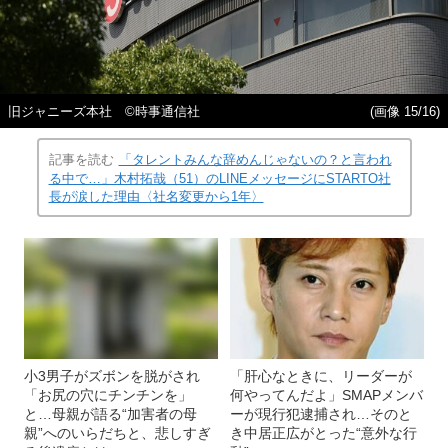
旧ジャニーズ本社 ©時事通信社
(画像 15/16)
記事を読む
「タレントみんな辞めんじゃないの？と言われ
る中で…」木村拓哉（51）のLINEメッセージにSTARTO社
長が涙した理由〈社名変更から1年〉
小3男子がズボンを脱がされ
「肝心なときに、リーダーが
「お尻の穴にチンチンを」
何やってんだよ」SMAPメンバ
と…母親が語る“加害者の母
ーが現行犯逮捕され…そのと
親”へのいらだちと、悲しすぎ
き中居正広がとった“意外な行