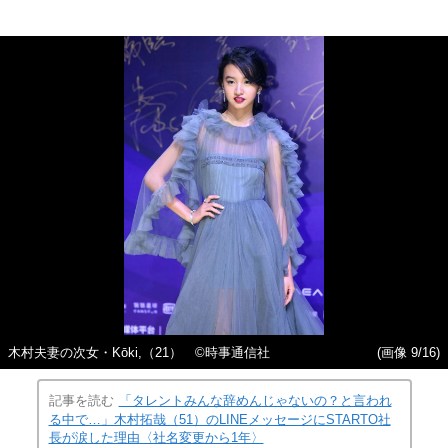
木村夫妻の次女・Kōki,（21） ©時事通信社
(画像 9/16)
記事を読む
「タレントみんな辞めんじゃないの？と言われ
る中で…」木村拓哉（51）のLINEメッセージにSTARTO社
長が涙した理由〈社名変更から1年〉