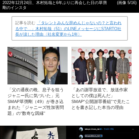
2022年12月24日、木村拓哉と6年ぶりに再会した日の草彅
(画像 5/16)
剛のインスタ
記事を読む
「タレントみんな辞めんじゃないの？と言われ
る中で…」木村拓哉（51）のLINEメッセージにSTARTO社
長が涙した理由〈社名変更から1年〉
「父の通夜の晩、息子を狙う
「あの謝罪放送で、放送作家
ジャニー氏に気づいた」元
としての僕は死んだ」
SMAP草彅剛（49）が巻き込
SMAP“公開謝罪番組”で見たこ
まれた「ジャニーズ性加害問
とを書き記した本当の理由
題」の“数奇な因縁”