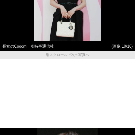
長女のCoocmi ©時事通信社
(画像 10/16)
縦スクロールで次の写真へ