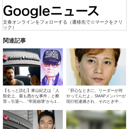
文春オンラインをフォローする
（遷移先で☆マークをクリ
ック）
関連記事
【もっと読む】東山紀之は「人
「肝心なときに、リーダーが何
類史上、最も愚かな事件」と断
やってんだよ」SMAPメンバーが
罪→引退へ…“帝国崩壊”から1
現行犯逮捕され…そのとき中居
年、ジャニー喜多川の“罪”が明る
正広がとった“意外な行動”
みに出るまで