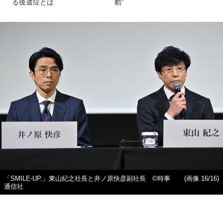
る後遺症とは
動”
「SMILE-UP.」東山紀之社長と井ノ原快彦副社長 ©️時事
(画像 16/16)
通信社