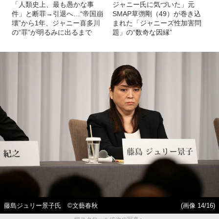
「人類史上、最も愚かな事
ジャニー氏に気づいた」元
件」と断罪→引退へ…“帝国崩
SMAP草彅剛（49）が巻き込
壊”から1年、ジャニー喜多川
まれた「ジャニーズ性加害問
の“罪”が明るみに出るまで
題」の“数奇な因縁”
藤島ジュリー景子氏 ©文藝春秋
(画像 14/16)