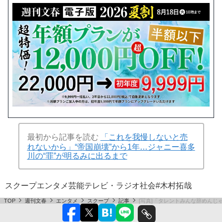
最初から記事を読む
「これを我慢しないと売
れないから」“帝国崩壊”から1年…ジャニー喜多
川の“罪”が明るみに出るまで
スクープ
エンタメ
芸能
テレビ・ラジオ
社会
#木村拓哉
TOP
週刊文春
エンタメ
スクープ
記事
[写真]「タレントみんな辞めんじ