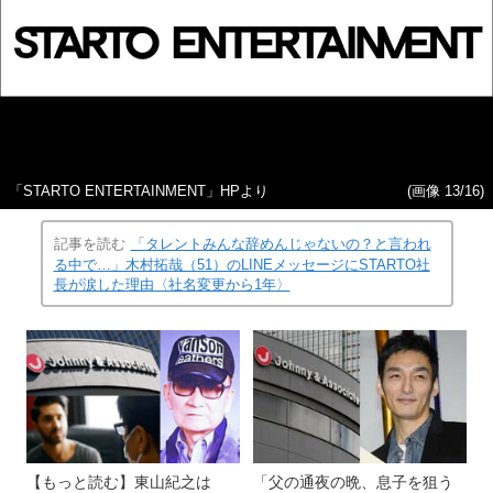
「STARTO ENTERTAINMENT」HPより
(画像 13/16)
記事を読む
「タレントみんな辞めんじゃないの？と言われ
る中で…」木村拓哉（51）のLINEメッセージにSTARTO社
長が涙した理由〈社名変更から1年〉
【もっと読む】東山紀之は
「父の通夜の晩、息子を狙う