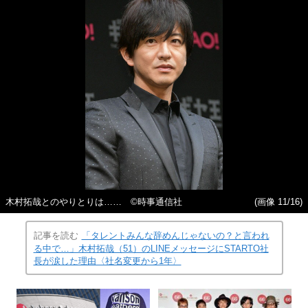
木村拓哉とのやりとりは…… ©時事通信社
(画像 11/16)
記事を読む
「タレントみんな辞めんじゃないの？と言われ
る中で…」木村拓哉（51）のLINEメッセージにSTARTO社
長が涙した理由〈社名変更から1年〉