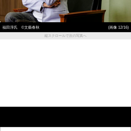
福田淳氏 ©文藝春秋
(画像 12/16)
縦スクロールで次の写真へ