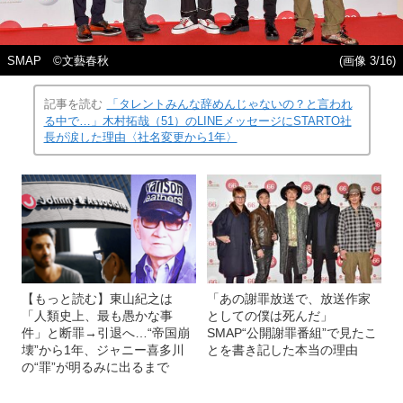
SMAP ©文藝春秋
(画像 3/16)
記事を読む
「タレントみんな辞めんじゃないの？と言われ
る中で…」木村拓哉（51）のLINEメッセージにSTARTO社
長が涙した理由〈社名変更から1年〉
【もっと読む】東山紀之は
「あの謝罪放送で、放送作家
「人類史上、最も愚かな事
としての僕は死んだ」
件」と断罪→引退へ…“帝国崩
SMAP“公開謝罪番組”で見たこ
壊”から1年、ジャニー喜多川
とを書き記した本当の理由
の“罪”が明るみに出るまで