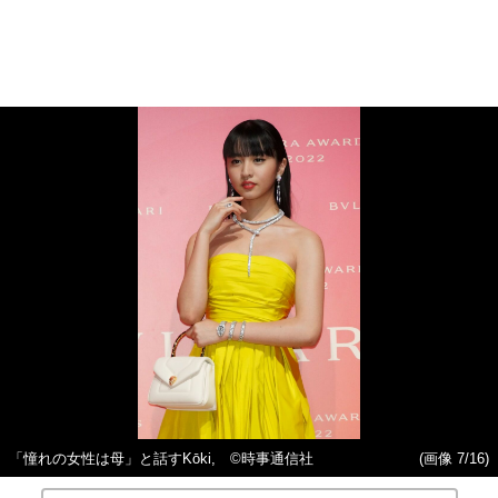
「憧れの女性は母」と話すKōki, ©時事通信社
(画像 7/16)