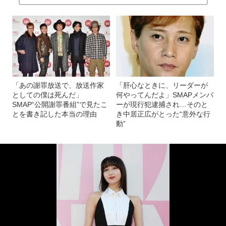
「あの謝罪放送で、放送作家
「肝心なときに、リーダーが
としての僕は死んだ」
何やってんだよ」SMAPメンバ
SMAP“公開謝罪番組”で見たこ
ーが現行犯逮捕され…そのと
とを書き記した本当の理由
き中居正広がとった“意外な行
動”