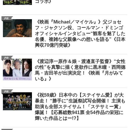
コラボ》
PR
《映画『Michael／マイケル』》父ジョセ
フ・ジャクソン役、コールマン・ドミンゴ
オフィシャルインタビュー“観客を魅了した
名優、複雑な父親像への想いを語る”《日本
興収70億円突破》
PR
《渡辺淳一原作＆娘・渡邉直子監督》“女性
の性”を真摯に描く意欲作に黒木瞳・西岡德
馬・吉田羊が出演決定！《映画『月がみて
いる』》
PR
《祝59歳》日本中の【ステイサム愛】が大
暴走！ “勝手に”生誕祭試写会開催！ 主演も
助演も全部ステイサム！「ステサミー賞」
爆誕！【応募総数941票 全54作品の栄冠に
輝いた作品とはー!?】