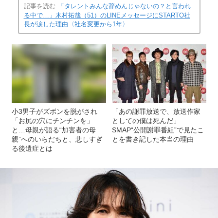
記事を読む
「タレントみんな辞めんじゃないの？と言われ
る中で…」木村拓哉（51）のLINEメッセージにSTARTO社
長が涙した理由〈社名変更から1年〉
小3男子がズボンを脱がされ
「あの謝罪放送で、放送作家
「お尻の穴にチンチンを」
としての僕は死んだ」
と…母親が語る“加害者の母
SMAP“公開謝罪番組”で見たこ
親”へのいらだちと、悲しすぎ
とを書き記した本当の理由
る後遺症とは