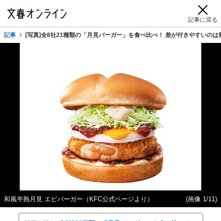
記事に戻る
記事
[写真]全8社21種類の「月見バーガー」を食べ比べ！ 差が付きやすいの
和風半熟月見 エビバーガー（KFC公式ページより）
(画像 1/11)