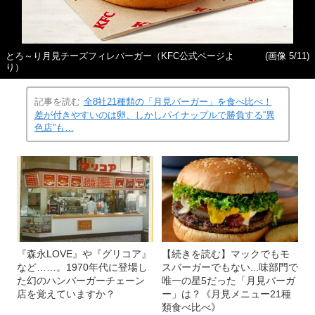
とろ～り月見チーズフィレバーガー（KFC公式ページよ
(画像 5/11)
り）
記事を読む
全8社21種類の「月見バーガー」を食べ比べ！
差が付きやすいのは卵、しかしパイナップルで勝負する“異
色店”も…
『森永LOVE』や『グリコア』
【続きを読む】マックでもモ
など……。1970年代に登場し
スバーガーでもない...味部門で
た幻のハンバーガーチェーン
唯一の星5だった「月見バーガ
店を覚えていますか？
ー」は？《月見メニュー21種
類食べ比べ》