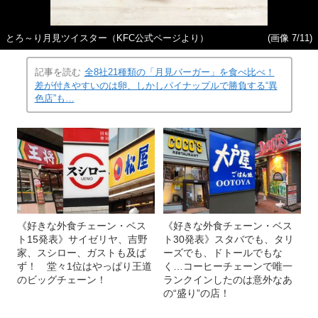
とろ～り月見ツイスター（KFC公式ページより）
(画像 7/11)
記事を読む
全8社21種類の「月見バーガー」を食べ比べ！
差が付きやすいのは卵、しかしパイナップルで勝負する“異
色店”も…
《好きな外食チェーン・ベス
《好きな外食チェーン・ベス
ト15発表》サイゼリヤ、吉野
ト30発表》スタバでも、タリ
家、スシロー、ガストも及ば
ーズでも、ドトールでもな
ず！ 堂々1位はやっぱり王道
く…コーヒーチェーンで唯一
のビッグチェーン！
ランクインしたのは意外なあ
の“盛り”の店！