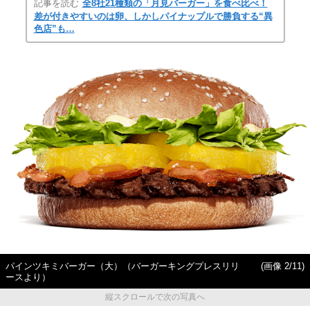
記事を読む
全8社21種類の「月見バーガー」を食べ比べ！
差が付きやすいのは卵、しかしパイナップルで勝負する“異
色店”も…
パインツキミバーガー（大）（バーガーキングプレスリリ
(画像 2/11)
ースより）
縦スクロールで次の写真へ