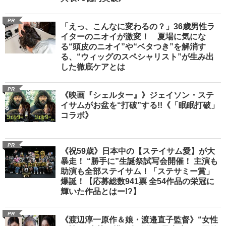
PR
「えっ、こんなに変わるの？」36歳男性ラ
イターのニオイが激変！ 夏場に気にな
る“頭皮のニオイ”や“ベタつき”を解消す
る、“ウィッグのスペシャリスト”が生み出
した徹底ケアとは
PR
《映画『シェルター』》ジェイソン・ステ
イサムがお盆を“打破”する!!《「眠眠打破」
コラボ》
PR
《祝59歳》日本中の【ステイサム愛】が大
暴走！ “勝手に”生誕祭試写会開催！ 主演も
助演も全部ステイサム！「ステサミー賞」
爆誕！【応募総数941票 全54作品の栄冠に
輝いた作品とはー!?】
PR
《渡辺淳一原作＆娘・渡邉直子監督》“女性