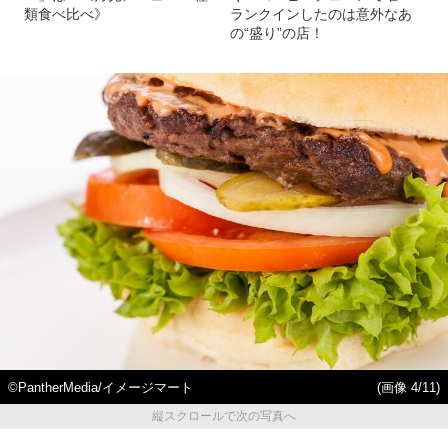
類食べ比べ》
ランクインしたのは意外なあ
の“盛り”の店！
©PantherMedia/イメージマート
(画像 4/11)
縦スクロールで次の写真へ