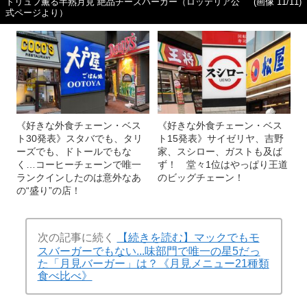
トリュフ薫る半熟月見 絶品チーズバーガー（ロッテリア公
(画像 11/11)
式ページより）
《好きな外食チェーン・ベス
《好きな外食チェーン・ベス
ト30発表》スタバでも、タリ
ト15発表》サイゼリヤ、吉野
ーズでも、ドトールでもな
家、スシロー、ガストも及ば
く…コーヒーチェーンで唯一
ず！ 堂々1位はやっぱり王道
ランクインしたのは意外なあ
のビッグチェーン！
の“盛り”の店！
次の記事に続く
【続きを読む】マックでもモ
スバーガーでもない...味部門で唯一の星5だっ
た「月見バーガー」は？《月見メニュー21種類
食べ比べ》