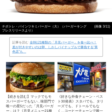
チポトレ・パインツキミバーガー（大）（バーガーキング
(画像 3/11)
プレスリリースより）
記事を読む
全8社21種類の「月見バーガー」を食べ比べ！
差が付きやすいのは卵、しかしパイナップルで勝負する“異
色店”も…
【続きを読む】マックでもモ
《好きな外食チェーン・ベス
スバーガーでもない...味部門で
ト30発表》スタバでも、タリ
唯一の星5だった「月見バーガ
ーズでも、ドトールでもな
ー」は？《月見メニュー21種
く…コーヒーチェーンで唯一