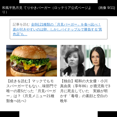
和風半熟月見 てりやきバーガー（ロッテリア公式ページよ
(画像 9/11)
り）
記事を読む
全8社21種類の「月見バーガー」を食べ比べ！
差が付きやすいのは卵、しかしパイナップルで勝負する“異
色店”も…
【続きを読む】マックでもモ
【独自】昭和の大女優・小川
スバーガーでもない...味部門で
真由美（享年86）が鹿児島で3
唯一の星5だった「月見バーガ
月に死去していた 実娘が明
ー」は？《月見メニュー21種
かす「毒母」の素顔と空白の
類食べ比べ》
晩年