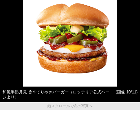
和風半熟月見 旨辛てりやきバーガー（ロッテリア公式ペー
(画像 10/11)
ジより）
縦スクロールで次の写真へ