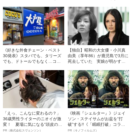
えていますか？
堂々1位はやっぱり王道のビッグ
チェーン！
《好きな外食チェーン・ベスト
【独自】昭和の大女優・小川真
30発表》スタバでも、タリーズ
由美（享年86）が鹿児島で3月に
でも、ドトールでもなく…コー
死去していた 実娘が明かす
ヒーチェーンで唯一ランクイン
「毒母」の素顔と空白の晩年
したのは意外なあの“盛り”の店！
「えっ、こんなに変わるの？」
《映画『シェルター』》ジェイ
36歳男性ライターのニオイが激
ソン・ステイサムがお盆を“打
変！ 夏場に気になる“頭皮のニ
破”する!!《「眠眠打破」コラ
オイ”や“ベタつき”を解消す
ボ》
PR（株式会社スヴェンソン）
PR（キノフィルムズ）