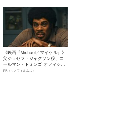
る、“ウィッグのスペシャリス
ト”が生み出した徹底ケアとは
《映画『Michael／マイケル』》
父ジョセフ・ジャクソン役、コ
ールマン・ドミンゴ オフィシャ
ルインタビュー“観客を魅了した
PR（キノフィルムズ）
名優、複雑な父親像への想いを
語る”《日本興収70億円突破》