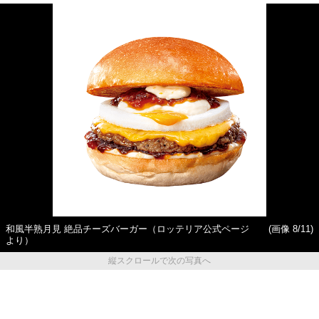
和風半熟月見 絶品チーズバーガー（ロッテリア公式ページ
(画像 8/11)
より）
縦スクロールで次の写真へ