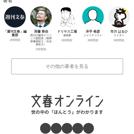
著者
「週刊文春」編
斉藤 章佳
ドリヤス工場
井手 裕彦
市川 はるひ
集部
西川口榎本クリニ
漫画家
ジャーナリスト
ライター
ック副院長（精神
2時間前
8時間前
9時間前
9時間前
保健福祉士・社会
福祉士）
2時間前
その他の著者を見る