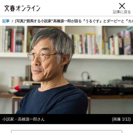
記事に戻る
記事
[写真]“競馬する小説家”高橋源一郎が語る『うるぐす』とダービーと『カ
小説家・高橋源一郎さん
(画像 1/12)