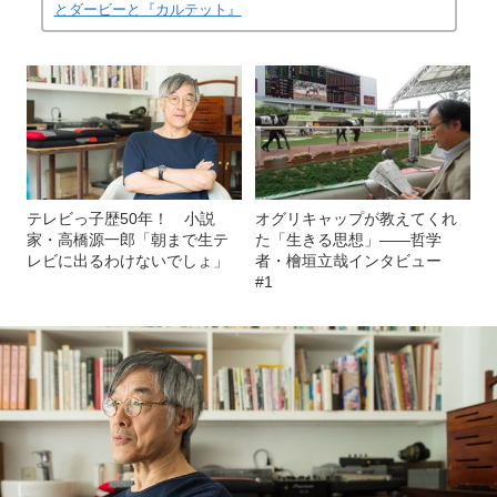
とダービーと『カルテット』
テレビっ子歴50年！ 小説
オグリキャップが教えてくれ
家・高橋源一郎「朝まで生テ
た「生きる思想」――哲学
レビに出るわけないでしょ」
者・檜垣立哉インタビュー
#1