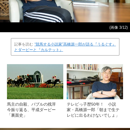
(画像 3/12)
記事を読む
“競馬する小説家”高橋源一郎が語る『うるぐす』
とダービーと『カルテット』
馬主の自殺、バブルの残滓
テレビっ子歴50年！ 小説
今振り返る、平成ダービー
家・高橋源一郎「朝まで生テ
「裏面史」
レビに出るわけないでしょ」