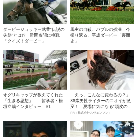
ダービージョッキー武豊“伝説の
馬主の自殺、バブルの残滓 今
失態”とは!? 難問奇問に挑戦
振り返る、平成ダービー「裏面
「クイズ！ダービー」
史」
オグリキャップが教えてくれた
「えっ、こんなに変わるの？」
「生きる思想」――哲学者・檜
36歳男性ライターのニオイが激
垣立哉インタビュー #1
変！ 夏場に気になる“頭皮のニ
オイ”や“ベタつき”を解消す
PR（株式会社スヴェンソン）
る、“ウィッグのスペシャリス
ト”が生み出した徹底ケアとは