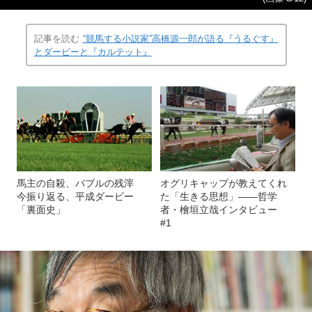
記事を読む
“競馬する小説家”高橋源一郎が語る『うるぐす』
とダービーと『カルテット』
馬主の自殺、バブルの残滓
オグリキャップが教えてくれ
今振り返る、平成ダービー
た「生きる思想」――哲学
「裏面史」
者・檜垣立哉インタビュー
#1