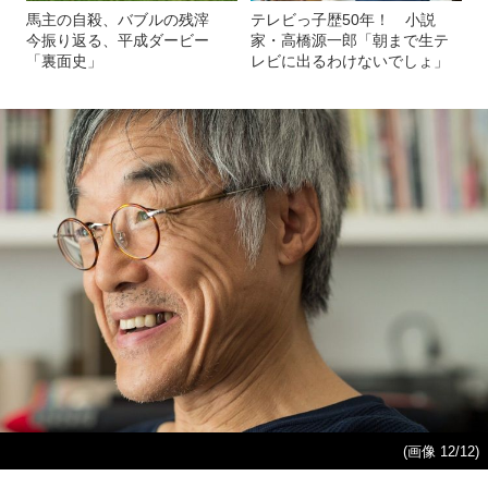
馬主の自殺、バブルの残滓
テレビっ子歴50年！ 小説
今振り返る、平成ダービー
家・高橋源一郎「朝まで生テ
「裏面史」
レビに出るわけないでしょ」
(画像 12/12)