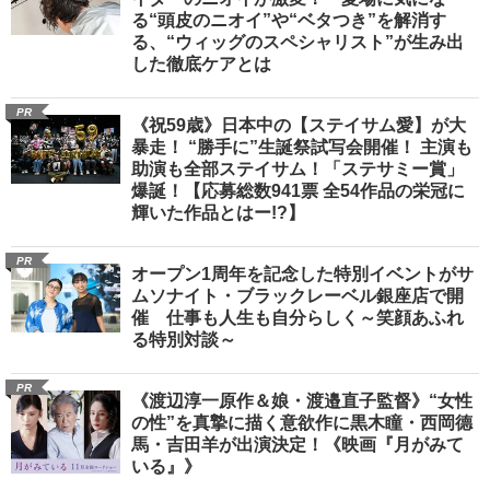
る“頭皮のニオイ”や“ベタつき”を解消す
る、“ウィッグのスペシャリスト”が生み出
した徹底ケアとは
PR
《祝59歳》日本中の【ステイサム愛】が大
暴走！ “勝手に”生誕祭試写会開催！ 主演も
助演も全部ステイサム！「ステサミー賞」
爆誕！【応募総数941票 全54作品の栄冠に
輝いた作品とはー!?】
PR
オープン1周年を記念した特別イベントがサ
ムソナイト・ブラックレーベル銀座店で開
催 仕事も人生も自分らしく～笑顔あふれ
る特別対談～
PR
《渡辺淳一原作＆娘・渡邉直子監督》“女性
の性”を真摯に描く意欲作に黒木瞳・西岡德
馬・吉田羊が出演決定！《映画『月がみて
いる』》