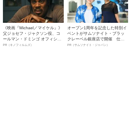
《映画『Michael／マイケル』》
オープン1周年を記念した特別イ
父ジョセフ・ジャクソン役、コ
ベントがサムソナイト・ブラッ
ールマン・ドミンゴ オフィシャ
クレーベル銀座店で開催 仕事
ルインタビュー“観客を魅了した
も人生も自分らしく～笑顔あふ
PR（キノフィルムズ）
PR（サムソナイト・ジャパン）
名優、複雑な父親像への想いを
れる特別対談～
語る”《日本興収70億円突破》