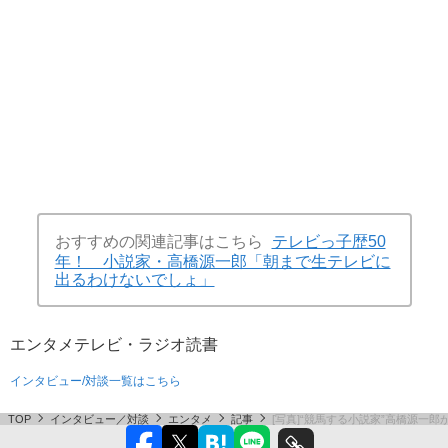
おすすめの関連記事はこちら
テレビっ子歴50
年！ 小説家・高橋源一郎「朝まで生テレビに
出るわけないでしょ」
エンタメ
テレビ・ラジオ
読書
インタビュー/対談一覧はこちら
TOP
インタビュー／対談
エンタメ
記事
[写真]“競馬する小説家”高橋源一