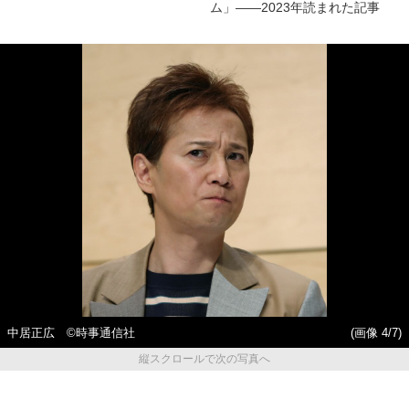
ム」――2023年読まれた記事
中居正広 ©時事通信社
(画像 4/7)
縦スクロールで次の写真へ