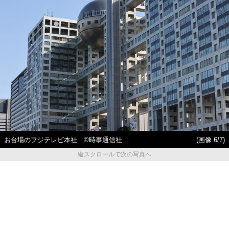
お台場のフジテレビ本社 ©時事通信社
(画像 6/7)
縦スクロールで次の写真へ