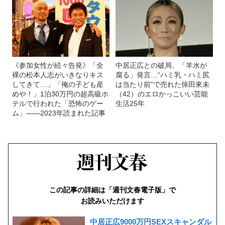
《参加女性が続々告発》「全
中居正広との破局、「羊水が
裸の松本人志がいきなりキス
腐る」発言…“ハミ乳・ハミ尻
してきて…」「俺の子ども産
は当たり前”で売れた倖田來未
めや！」1泊30万円の超高級ホ
（42）のエロかっこいい芸能
テルで行われた「恐怖のゲー
生活25年
ム」――2023年読まれた記事
この記事の詳細は「週刊文春電子版」で
お読みいただけます
中居正広9000万円SEXスキャンダル