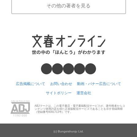
その他の著者を見る
広告掲載について
お問い合わせ
動画・バナー広告について
サイトポリシー
運営会社
ABJマークは、この電子書店・電子書籍配信サービスが、著作権者からコ
ンテンツ使用許諾を得た正規版配信サービスであることを示す登録商標
（登録番号6091713号）です。
(c) Bungeishunju Ltd.