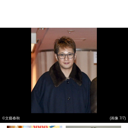
©文藝春秋
(画像 7/7)