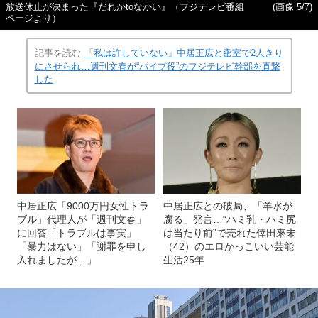
放送休止が決まった『だれかtoなかい』（フジテレビ番組
(画像 5/7)
ページより）
記事を読む
「私は許していない」中居正広と密室で2人きり
にさせられ…週刊文春が“パイプ役”のフジテレビ幹部を直撃
した
中居正広「9000万円女性トラ
中居正広との破局、「羊水が
ブル」代理人が「週刊文春」
腐る」発言…“ハミ乳・ハミ尻
に回答「トラブルは事実」
は当たり前”で売れた倖田來未
「暴力はない」「謝罪を申し
（42）のエロかっこいい芸能
入れましたが…」
生活25年