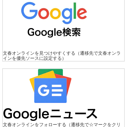
文春オンラインを見つけやすくする
（遷移先で文春オンラ
インを優先ソースに設定する）
文春オンラインをフォローする
（遷移先で☆マークをクリ