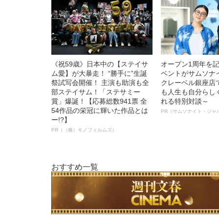
《祝59歳》日本中の【ステイサ
オープン1周年を
ム愛】が大暴走！ “勝手に”生誕
ベントがサムソナ
祭試写会開催！ 主演も助演も全
クレーベル銀座店
部ステイサム！「ステサミー
も人生も自分らし
賞」爆誕！【応募総数941票 全
れる特別対談～
54作品の栄冠に輝いた作品とは
PR（サムソナイト・ジャ
ー!?】
PR（（株）キノフィルムズ）
おすすめ一覧