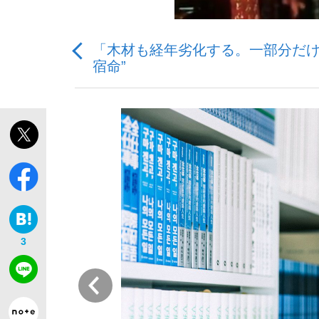
「木材も経年劣化する。一部分だけ
観る将棋、読む将棋
宿命”
「敗因分析は一切聞かれなかった」侍ジャパン選
いまさら聞けない資産運用のすべて
3
前
「目標達成できなかったからと言って…」サッ