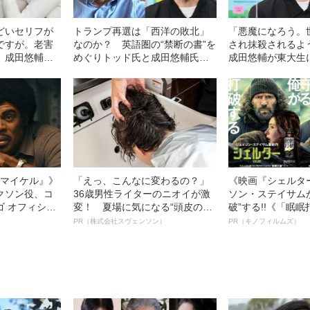
どいセリフが
トランプ再選は「西洋の敗北」
「悪魔になろう。
ですが。老害
なのか？ 英語圏の“禁断の書”を
され抹殺されるよ
」成田悠輔
めぐりトッド氏と成田悠輔氏が
成田悠輔が東大生
問に米倉涼子の
徹底討論
論”《特別講演録》
ドクターX》
l／マイケル』》
「えっ、こんなに変わるの？」
《映画『シェルタ
クソン役、コ
36歳男性ライターのニオイが激
ソン・ステイサム
ゴ オフィシャ
変！ 夏場に気になる“頭皮のニ
破”する!!《「眠
観客を魅了した
オイ”や“ベタつき”を解消す
ボ》
PR（株式会社スヴェンソン）
PR（キノフィルムズ）
像への想いを
る、“ウィッグのスペシャリス
0億円突破》
ト”が生み出した徹底ケアとは