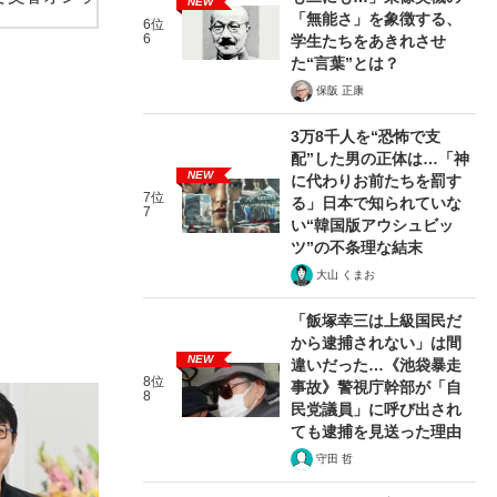
NEW
「無能さ」を象徴する、
6位
6
学生たちをあきれさせ
た“言葉”とは？
保阪 正康
3万8千人を“恐怖で支
配”した男の正体は…「神
NEW
に代わりお前たちを罰す
7位
る」日本で知られていな
7
い“韓国版アウシュビッ
ツ”の不条理な結末
大山 くまお
「飯塚幸三は上級国民だ
から逮捕されない」は間
NEW
違いだった…《池袋暴走
8位
事故》警視庁幹部が「自
8
民党議員」に呼び出され
ても逮捕を見送った理由
守田 哲