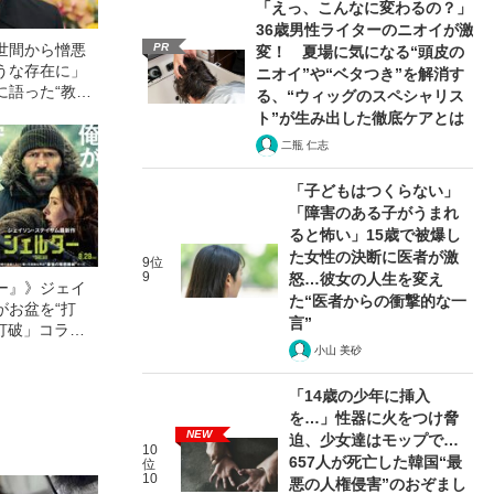
「えっ、こんなに変わるの？」
36歳男性ライターのニオイが激
PR
世間から憎悪
変！ 夏場に気になる“頭皮の
うな存在に」
ニオイ”や“ベタつき”を解消す
に語った“教育
る、“ウィッグのスペシャリス
ト”が生み出した徹底ケアとは
二瓶 仁志
「子どもはつくらない」
「障害のある子がうまれ
ると怖い」15歳で被爆し
た女性の決断に医者が激
9位
9
怒…彼女の人生を変え
ー』》ジェイ
た“医者からの衝撃的な一
がお盆を“打
言”
眠打破」コラ
小山 美砂
「14歳の少年に挿入
を…」性器に火をつけ脅
NEW
迫、少女達はモップで…
10
657人が死亡した韓国“最
位
10
悪の人権侵害”のおぞまし