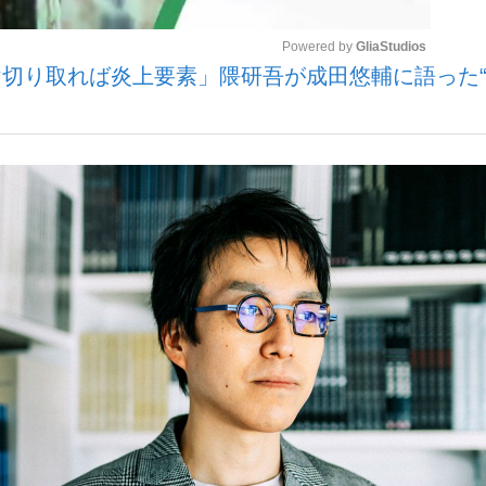
Powered by 
GliaStudios
切り取れば炎上要素」隈研吾が成田悠輔に語った
Mute
手が証言した“NPB聞...
「クマが悪者扱いされているの
キングの誕生
もっと見る
カー日本代表・森保一監督...