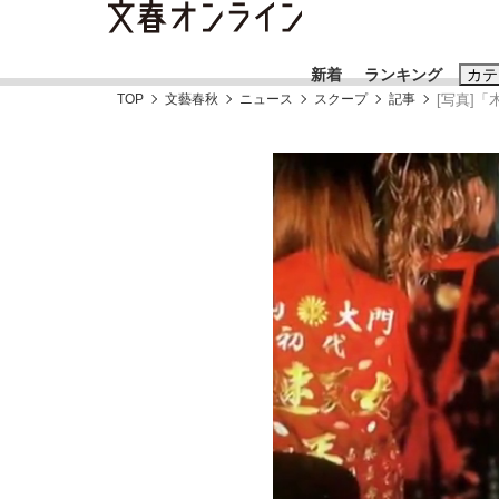
新着
ランキング
カテ
TOP
文藝春秋
ニュース
スクープ
記事
[写真]
スクープ
ニュー
おすすめのキ
#藤田晋
#三
#玉木雄一郎
「90%は失敗する。でも…」本田圭佑が初め
終戦から81年