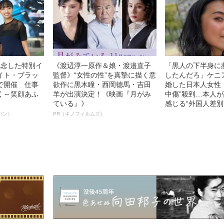
記念した特別イ
《渡辺淳一原作＆娘・渡邉直子
「黒人の下半身に
イト・ブラッ
監督》“女性の性”を真摯に描く意
したんだろ」ケニ
で開催 仕事
欲作に黒木瞳・西岡德馬・吉田
婚した日本人女性（
く～笑顔あふ
羊が出演決定！《映画『月がみ
中傷”殺到…本人
ている』》
感じる“外国人差別
パン）
PR（キノフィルムズ）