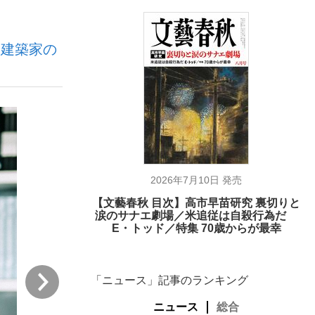
“建築家の
が悲しい」『北の国から』倉本聰氏（91...
を、目撃せよ。
2026年7月10日 発売
【文藝春秋 目次】高市早苗研究 裏切りと
涙のサナエ劇場／米追従は自殺行為だ
E・トッド／特集 70歳からが最幸
次
「ニュース」記事のランキング
ニュース
総合