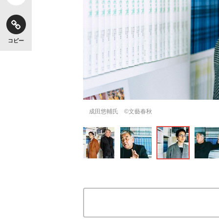
コピー
成田悠輔氏 ©文藝春秋