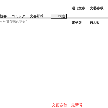
週刊文春
文藝春秋
読書
コミック
文春野球
検索
た“建築家の宿命”
電子版
PLUS
インタビュー
読書
#松田聖子
BC日本代表“敗戦”の真実 選手が明かす...
、私のいま
文藝春秋 最新号