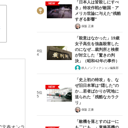
「日本人は皆殺しにすべ
NEW
き」特攻作戦が敵国・ア
メリカ世論に与えた“残酷
すぎる影響”
吾
保阪 正康
「殺意はなかった」19歳
女子高生を強姦殺害した
のになぜ…裁判所と検察
4位
4
が対立した「驚きの判
決」（昭和42年の事件）
鉄人ノンフィクション編集部
「史上初の特攻」を、な
ぜ旧日本軍は“隠した”の
NEW
か…若者ばかりが死地に
5位
5
送られた「残酷なカラク
リ」
保阪 正康
「敵機を落とすのは一に
で文春オンラ
も二にも…」東條英機の