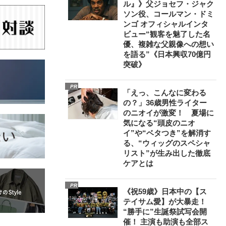
ル』》父ジョセフ・ジャク
ソン役、コールマン・ドミ
ンゴ オフィシャルインタ
ビュー“観客を魅了した名
優、複雑な父親像への想い
を語る”《日本興収70億円
突破》
PR
「えっ、こんなに変わる
の？」36歳男性ライター
のニオイが激変！ 夏場に
気になる“頭皮のニオ
イ”や“ベタつき”を解消す
る、“ウィッグのスペシャ
リスト”が生み出した徹底
ケアとは
PR
《祝59歳》日本中の【ス
テイサム愛】が大暴走！
“勝手に”生誕祭試写会開
催！ 主演も助演も全部ス