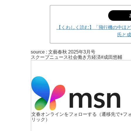
【くわしく読む】「飛行機の中ほ
氏と
source :
文藝春秋 2025年3月号
スクープ
ニュース
社会
働き方
経済
#成田悠輔
文春オンラインをフォローする
（遷移先で+フ
リック）