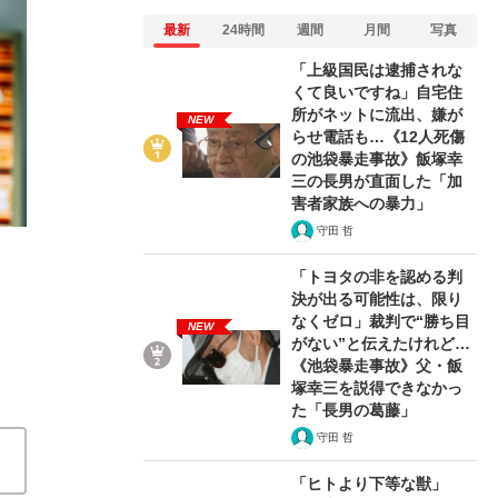
最新
24時間
週間
月間
写真
「上級国民は逮捕されな
くて良いですね」自宅住
所がネットに流出、嫌が
NEW
らせ電話も…《12人死傷
4/6
の池袋暴走事故》飯塚幸
三の長男が直面した「加
害者家族への暴力」
守田 哲
「トヨタの非を認める判
決が出る可能性は、限り
なくゼロ」裁判で“勝ち目
NEW
がない”と伝えたけれど…
《池袋暴走事故》父・飯
塚幸三を説得できなかっ
た「長男の葛藤」
守田 哲
「ヒトより下等な獣」