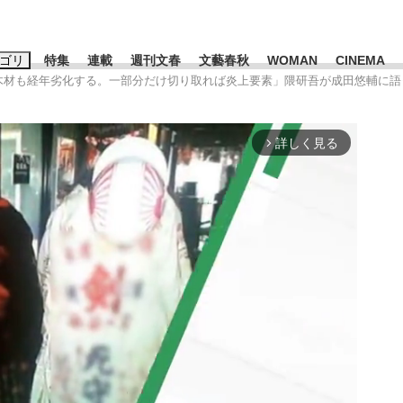
ゴリ
特集
連載
週刊文春
文藝春秋
WOMAN
CINEMA
「木材も経年劣化する。一部分だけ切り取れば炎上要素」隈研吾が成田悠輔に語っ
キーワード入力
ス
エンタメ
ライフ
ビジネス
詳しく見る
arrow_forward_ios
ーワードタグ一覧
山凌輝
#高市早苗
#後藤真希
#森岡毅
#城彰二
#内田有紀
#亀和田武
て明かした日本代表監督に...
「最悪の空気のまま解散」W
私のあのとき