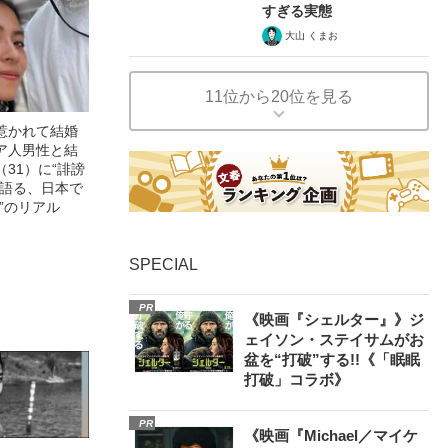
すぎる実態
大山 くまお
11位から20位を見る
惹かれて結婚
ア人男性と結
31）に“誹謗
が語る、日本で
”のリアル
SPECIAL
PR
《映画『シェルター』》ジ
ェイソン・ステイサムがお
盆を“打破”する!!《「眠眠
打破」コラボ》
PR
《映画『Michael／マイケ