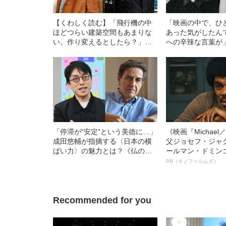
【くわしく読む】「飛行機の中
「映画の中で、ひ
ほどつらい建築空間もあまりな
あった気がしたん
い。作り変えるとしたら？」隈
への辛辣な言葉が
研吾氏と成田悠輔氏が語り合っ
の“答えにくい”質
た建築の未来
回答は？《劇場版
「停滞が“安定”という美徳に…」
《映画『Michae
成田悠輔が指摘する〈日本の横
父ジョセフ・ジャ
ばい力〉の魅力とは？《仏の歴
ールマン・ドミン
史人口学者トッドと初対談》
ルインタビュー“
PR（キノフィルムズ）
名優、複雑な父親
語る”《日本興収7
Recommended for you