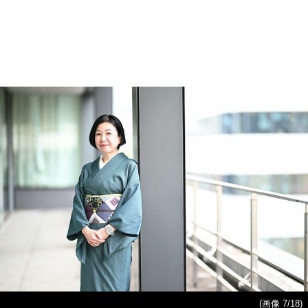
(画像 7/18)