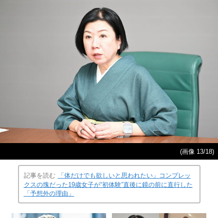
(画像 13/18)
記事を読む
「体だけでも欲しいと思われたい」コンプレッ
クスの塊だった19歳女子が“初体験”直後に鏡の前に直行した
「予想外の理由」