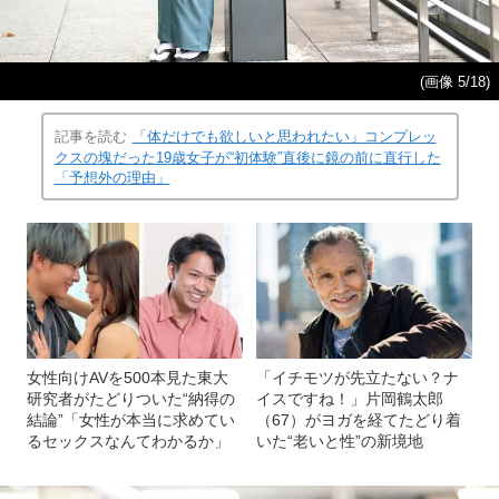
(画像 5/18)
記事を読む
「体だけでも欲しいと思われたい」コンプレッ
クスの塊だった19歳女子が“初体験”直後に鏡の前に直行した
「予想外の理由」
女性向けAVを500本見た東大
「イチモツが先立たない？ナ
研究者がたどりついた“納得の
イスですね！」片岡鶴太郎
結論”「女性が本当に求めてい
（67）がヨガを経てたどり着
るセックスなんてわかるか」
いた“老いと性”の新境地