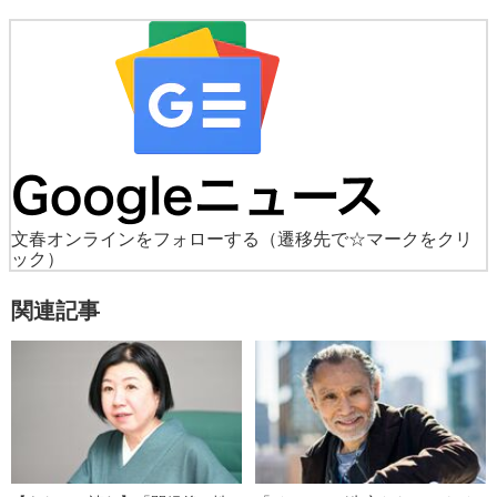
文春オンラインをフォローする
（遷移先で☆マークをクリ
ック）
関連記事