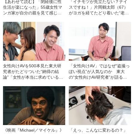
【あわせて読む】「閉経後に性
「イチモツが先立たない？ナイ
生活が楽になった」55歳女性マ
スですね！」片岡鶴太郎（67）
ンガ家が自分の親を見て感じ
がヨガを経てたどり着いた“老い
た“タイムリミット”「さすがに
と性”の新境地
80代ではしてないと思いますけ
ど…」
女性向けAVを500本見た東大研
「女性向けAV」ではなぜ“盗撮っ
究者がたどりついた“納得の結
ぽい視点”が人気なのか 東大
論”「女性が本当に求めているセ
の“女性向けAV研究者”が語るそ
ックスなんてわかるか」
の意外な理由とは
《映画『Michael／マイケル』》
「えっ、こんなに変わるの？」