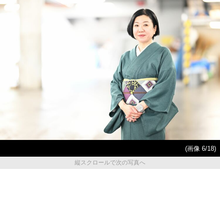
(画像 6/18)
縦スクロールで次の写真へ