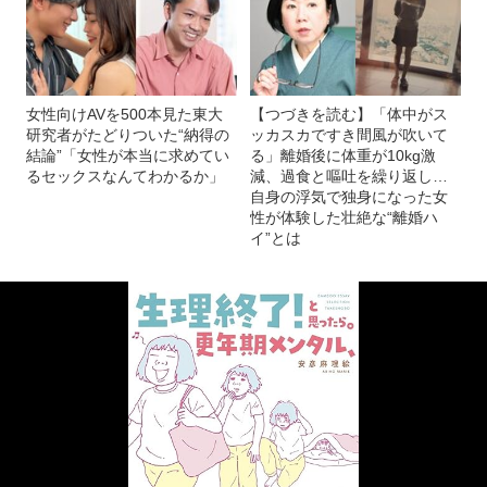
女性向けAVを500本見た東大
【つづきを読む】「体中がス
研究者がたどりついた“納得の
ッカスカですき間風が吹いて
結論”「女性が本当に求めてい
る」離婚後に体重が10kg激
るセックスなんてわかるか」
減、過食と嘔吐を繰り返し…
自身の浮気で独身になった女
性が体験した壮絶な“離婚ハ
イ”とは