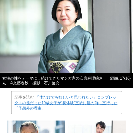
女性の性をテーマにし続けてきたマンガ家の安彦麻理絵さ
(画像 17/18)
ん ©文藝春秋 撮影・石川啓次
記事を読む
「体だけでも欲しいと思われたい」コンプレッ
クスの塊だった19歳女子が“初体験”直後に鏡の前に直行した
「予想外の理由」