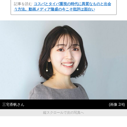
記事を読む
コスパとタイパ重視の時代に異質なものと出会
う方法。動画メディア隆盛の今こそ批評は面白い
三宅香帆さん
(画像 2/4)
縦スクロールで次の写真へ