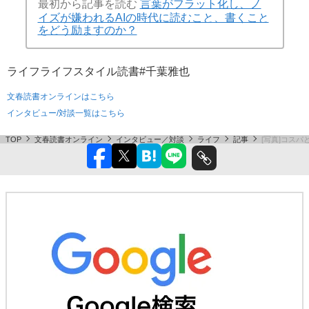
最初から記事を読む
言葉がフラット化し、ノ
イズが嫌われるAIの時代に読むこと、書くこと
をどう励ますのか？
ライフ
ライフスタイル
読書
#千葉雅也
文春読書オンラインはこちら
インタビュー/対談一覧はこちら
TOP
文春読書オンライン
インタビュー／対談
ライフ
記事
[写真]コス