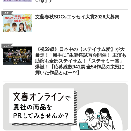
いる』》
PR
文藝春秋SDGsエッセイ大賞2026大募集
PR
《祝59歳》日本中の【ステイサム愛】が大
暴走！ “勝手に”生誕祭試写会開催！ 主演も
助演も全部ステイサム！「ステサミー賞」
爆誕！【応募総数941票 全54作品の栄冠に
輝いた作品とはー!?】