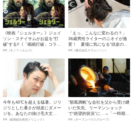
《映画『シェルター』》ジェイ
「えっ、こんなに変わるの？」
ソン・ステイサムがお盆を“打
36歳男性ライターのニオイが激
破”する!!《「眠眠打破」コラ
変！ 夏場に気になる“頭皮のニ
ボ》
オイ”や“ベタつき”を解消す
PR（キノフィルムズ）
PR（株式会社スヴェンソン）
る、“ウィッグのスペシャリス
ト”が生み出した徹底ケアとは
今年も40℃を超える猛暑。ジリ
“順風満帆”な会社を父から受け継
ジリとした暑さが頭皮にダメー
いだ矢先、リーマンショック
ジを。あなたの抜け毛大丈
で“絶望的状況”に…→「一時期は
夫！？
納品3年待ち」のヒット商品を生
PR（銀座総合美容クリニック）
PR（オープンハウスグループ）
んで危機を脱した四代目社長が
明かす、“逆転の戦術”