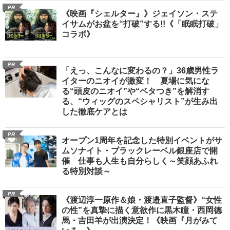
PR
《映画『シェルター』》ジェイソン・ステ
イサムがお盆を“打破”する!!《「眠眠打破」
コラボ》
PR
「えっ、こんなに変わるの？」36歳男性ラ
イターのニオイが激変！ 夏場に気にな
る“頭皮のニオイ”や“ベタつき”を解消す
る、“ウィッグのスペシャリスト”が生み出
した徹底ケアとは
PR
オープン1周年を記念した特別イベントがサ
ムソナイト・ブラックレーベル銀座店で開
催 仕事も人生も自分らしく～笑顔あふれ
る特別対談～
PR
《渡辺淳一原作＆娘・渡邉直子監督》“女性
の性”を真摯に描く意欲作に黒木瞳・西岡德
馬・吉田羊が出演決定！《映画『月がみて