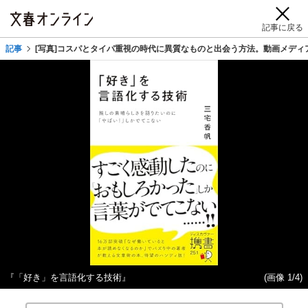
記事に戻る
記事
[写真]コスパとタイパ重視の時代に異質なものと出会う方法。動画メディ
『「好き」を言語化する技術』
(画像 1/4)