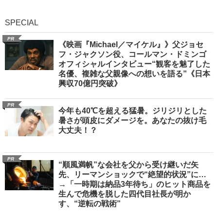
SPECIAL
PR
《映画『Michael／マイケル』》父ジョセ
フ・ジャクソン役、コールマン・ドミンゴ
オフィシャルインタビュー“観客を魅了した
名優、複雑な父親像への想いを語る”《日本
興収70億円突破》
PR
今年も40℃を超える猛暑。ジリジリとした
暑さが頭皮にダメージを。あなたの抜け毛
大丈夫！？
PR
“順風満帆”な会社を父から受け継いだ矢
先、リーマンショックで“絶望的状況”に…
→「一時期は納品3年待ち」のヒット商品を
生んで危機を脱した四代目社長が明か
す、“逆転の戦術”