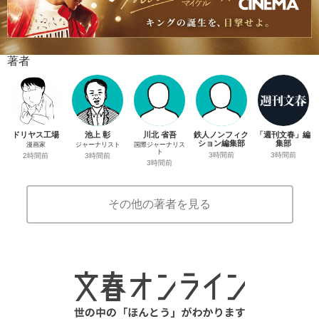
著者
ドリヤス工場
池上 彰
川北 省吾
鉄人ノンフィク
「週刊文春」編
ション編集部
集部
漫画家
ジャーナリスト
国際ジャーナリス
ト
3時間前
3時間前
2時間前
3時間前
3時間前
その他の著者を見る