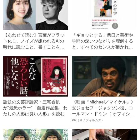
【あわせて読む】言葉がフラッ
「ギョッとする」悪口と芸術や
ト化し、ノイズが嫌われるAIの
学問の深いつながりを理解する
時代に読むこと、書くことをど
と、すべてのセンスが磨かれ
う励ますのか？
る！『センスの哲学』大ヒット
記念企画〈千葉雅也のセンスに
まつわる質問箱〉、いったん最
終回！
話題の文芸評論家・三宅香帆
《映画『Michael／マイケル』》
が“最恐ホラー”「自選作品集 わ
父ジョセフ・ジャクソン役、コ
たしの人形は良い人形」を読む
ールマン・ドミンゴ オフィシャ
ルインタビュー“観客を魅了した
PR（キノフィルムズ）
名優、複雑な父親像への想いを
語る”《日本興収70億円突破》