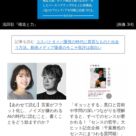
浅田彰『構造と力』
(画像 3/4)
記事を読む
コスパとタイパ重視の時代に異質なものと出会
う方法。動画メディア隆盛の今こそ批評は面白い
【あわせて読む】言葉がフラ
「ギョッとする」悪口と芸術
ット化し、ノイズが嫌われる
や学問の深いつながりを理解
AIの時代に読むこと、書くこ
すると、すべてのセンスが磨
とをどう励ますのか？
かれる！『センスの哲学』大
ヒット記念企画〈千葉雅也の
センスにまつわる質問箱〉、