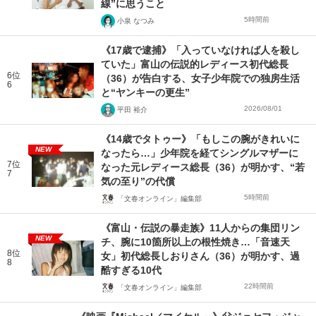
線”に思うこと
5時間前
小泉 なつみ
《17歳で逮捕》「入っていなければ人を殺し
ていた」富山の伝説的レディース初代総長
6位
（36）が告白する、女子少年院での独房生活
6
と“ヤンキーの更生”
2026/08/01
平田 裕介
《14歳でタトゥー》「もしこの腕がきれいに
NEW
なったら…」少年院を経てシングルマザーに
7位
なった元レディース総長（36）が明かす、“若
7
気の至り”の代償
5時間前
「文春オンライン」編集部
《富山・伝説の暴走族》11人からの集団リン
NEW
チ、腕に10箇所以上の根性焼き…「音速天
8位
女」初代総長しおりさん（36）が明かす、過
8
酷すぎる10代
22時間前
「文春オンライン」編集部