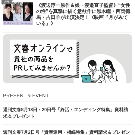
PR
《渡辺淳一原作＆娘・渡邉直子監督》“女性
の性”を真摯に描く意欲作に黒木瞳・西岡德
馬・吉田羊が出演決定！《映画『月がみて
いる』》
PRESENT & EVENT
週刊文春8月13日・20日号「終活・エンディング特集」資料請
求＆プレゼント
週刊文春7月2日号「資産運用・相続特集」資料請求＆プレゼン