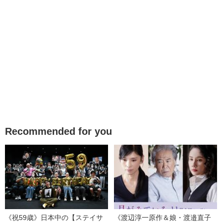
Recommended for you
《祝59歳》日本中の【ステイサ
《渡辺淳一原作＆娘・渡邉直子