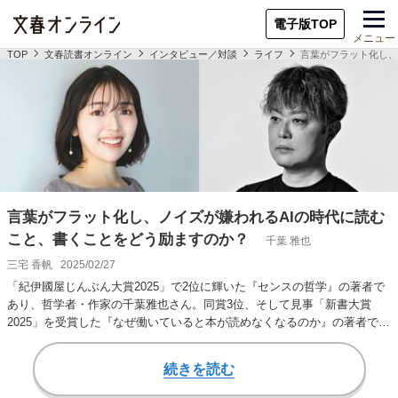
電子版TOP
メニュー
TOP
文春読書オンライン
インタビュー／対談
ライフ
言葉がフラット化し、
言葉がフラット化し、ノイズが嫌われるAIの時代に読む
こと、書くことをどう励ますのか？
千葉 雅也
三宅 香帆
2025/02/27
「紀伊國屋じんぶん大賞2025」で2位に輝いた『センスの哲学』の著者で
あり、哲学者・作家の千葉雅也さん。同賞3位、そして見事「新書大賞
2025」を受賞した『なぜ働いていると本が読めなくなるのか』の著者であ
る文芸評論家…
続きを読む