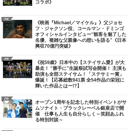
コラボ》
PR
《映画『Michael／マイケル』》父ジョセ
フ・ジャクソン役、コールマン・ドミンゴ
オフィシャルインタビュー“観客を魅了した
名優、複雑な父親像への想いを語る”《日本
興収70億円突破》
PR
《祝59歳》日本中の【ステイサム愛】が大
暴走！ “勝手に”生誕祭試写会開催！ 主演も
助演も全部ステイサム！「ステサミー賞」
爆誕！【応募総数941票 全54作品の栄冠に
輝いた作品とはー!?】
PR
オープン1周年を記念した特別イベントがサ
ムソナイト・ブラックレーベル銀座店で開
催 仕事も人生も自分らしく～笑顔あふれ
る特別対談～