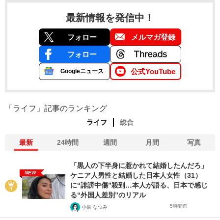
最新情報を発信中！
フォロー
メルマガ登録
フォロー
公式YouTube
Googleニュース
「ライフ」記事のランキング
ライフ
総合
最新
24時間
週間
月間
写真
「黒人の下半身に惹かれて結婚したんだろ」
NEW
ケニア人男性と結婚した日本人女性（31）
に“誹謗中傷”殺到…本人が語る、日本で感じ
る“外国人差別”のリアル
5時間前
小泉 なつみ