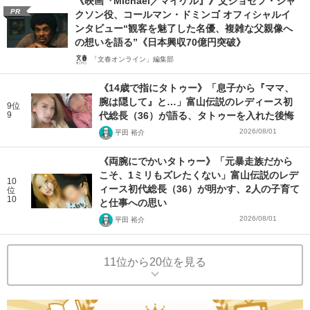
《映画『Michael／マイケル』》父ジョセフ・ジャ
PR
クソン役、コールマン・ドミンゴ オフィシャルイ
ンタビュー“観客を魅了した名優、複雑な父親像へ
の想いを語る”《日本興収70億円突破》
「文春オンライン」編集部
《14歳で指にタトゥー》「息子から『ママ、
腕は隠して』と…」富山伝説のレディース初
9位
9
代総長（36）が語る、タトゥーを入れた後悔
2026/08/01
平田 裕介
《両腕にでかいタトゥー》「元暴走族だから
こそ、1ミリもズレたくない」富山伝説のレデ
10
ィース初代総長（36）が明かす、2人の子育て
位
10
と仕事への思い
2026/08/01
平田 裕介
11位から20位を見る