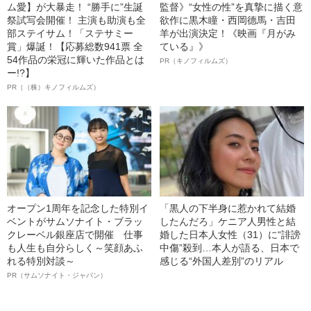
ム愛】が大暴走！ “勝手に”生誕
監督》“女性の性”を真摯に描く意
祭試写会開催！ 主演も助演も全
欲作に黒木瞳・西岡德馬・吉田
部ステイサム！「ステサミー
羊が出演決定！《映画『月がみ
賞」爆誕！【応募総数941票 全
ている』》
54作品の栄冠に輝いた作品とは
PR（キノフィルムズ）
ー!?】
PR（（株）キノフィルムズ）
オープン1周年を記念した特別イ
「黒人の下半身に惹かれて結婚
ベントがサムソナイト・ブラッ
したんだろ」ケニア人男性と結
クレーベル銀座店で開催 仕事
婚した日本人女性（31）に“誹謗
も人生も自分らしく～笑顔あふ
中傷”殺到…本人が語る、日本で
れる特別対談～
感じる“外国人差別”のリアル
PR（サムソナイト・ジャパン）