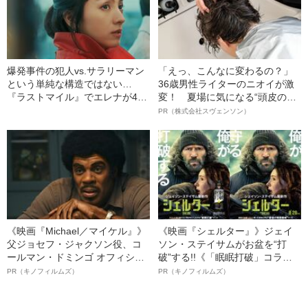
爆発事件の犯人vs.サラリーマン
「えっ、こんなに変わるの？」
という単純な構造ではない…
36歳男性ライターのニオイが激
『ラストマイル』でエレナが4日
変！ 夏場に気になる“頭皮のニ
間ずっと“眠らない”理由
オイ”や“ベタつき”を解消す
PR（株式会社スヴェンソン）
る、“ウィッグのスペシャリス
ト”が生み出した徹底ケアとは
《映画『Michael／マイケル』》
《映画『シェルター』》ジェイ
父ジョセフ・ジャクソン役、コ
ソン・ステイサムがお盆を“打
ールマン・ドミンゴ オフィシャ
破”する!!《「眠眠打破」コラ
ルインタビュー“観客を魅了した
ボ》
PR（キノフィルムズ）
PR（キノフィルムズ）
名優、複雑な父親像への想いを
語る”《日本興収70億円突破》