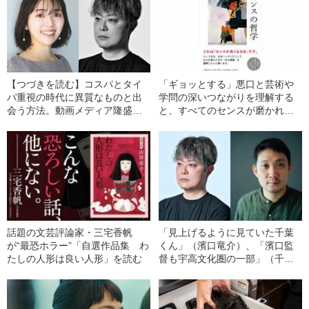
【つづきを読む】コスパとタイ
「ギョッとする」悪口と芸術や
パ重視の時代に異質なものと出
学問の深いつながりを理解する
会う方法。動画メディア隆盛の
と、すべてのセンスが磨かれ
今こそ批評は面白い
る！『センスの哲学』大ヒット
記念企画〈千葉雅也のセンスに
まつわる質問箱〉、いったん最
終回！
話題の文芸評論家・三宅香帆
「見上げるように見ていた千葉
が“最恐ホラー”「自選作品集 わ
くん」（濱口竜介）、「濱口監
たしの人形は良い人形」を読む
督も宇高文化圏の一部」（千葉
雅也） 旧知の二人が「見るこ
と」「作ること」を語り合う