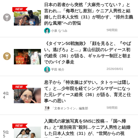
日本の若者から突然「大麻売ってない？」と
NEW
言われ…「侮辱だし差別」ケニア人男性と結
婚した日本人女性（31）が明かす、“排外主義
的な風潮”への苦悩
5時間前
小泉 なつみ
《タイマン50戦無敗》「顔を見ると、『やば
い。逃げろ』と…」富山伝説のレディース初
代総長（36）が語る、ギャルサー制圧と朝ま
でのバイク暴走
2026/08/01
平田 裕介
息子から「特攻服はダサい。タトゥーは隠し
NEW
て」と…少年院を経てシングルマザーになっ
4位
た元レディース総長（36）が語る、育児と仕
4
事への思い
5時間前
「文春オンライン」編集部
入園式の家族写真をSNSに投稿→「国へ帰
NEW
れ」と“差別発言”殺到…ケニア人男性と結婚
5位
した日本人女性（31）が、“世間からの視
5