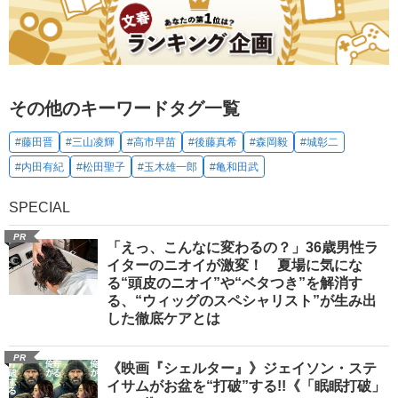
その他のキーワードタグ一覧
#藤田晋
#三山凌輝
#高市早苗
#後藤真希
#森岡毅
#城彰二
#内田有紀
#松田聖子
#玉木雄一郎
#亀和田武
SPECIAL
PR
「えっ、こんなに変わるの？」36歳男性ラ
イターのニオイが激変！ 夏場に気にな
る“頭皮のニオイ”や“ベタつき”を解消す
る、“ウィッグのスペシャリスト”が生み出
した徹底ケアとは
PR
《映画『シェルター』》ジェイソン・ステ
イサムがお盆を“打破”する!!《「眠眠打破」