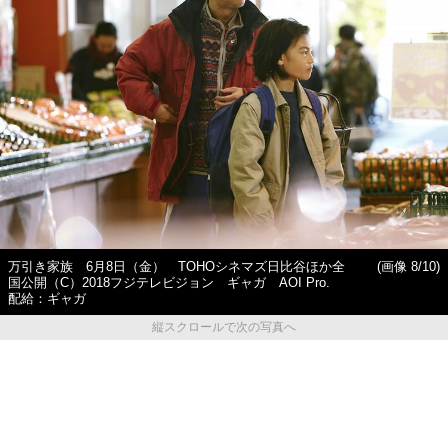
万引き家族 6月8日（金） TOHOシネマズ日比谷ほか全
(画像 8/10)
国公開（C）2018フジテレビジョン ギャガ AOI Pro.
配給：ギャガ
縦スクロールで次の写真へ