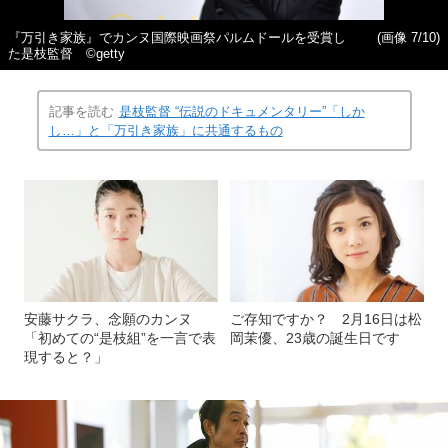
『万引き家族』でカンヌ国際映画祭パルムドールを受賞し
(画像 7/10)
た是枝監督 ©getty
記事を読む
是枝監督 “伝説のドキュメンタリー”「しか
し…」と「万引き家族」に共通するもの
安藤サクラ、念願のカンヌ
ご存知ですか？ 2月16日は松
「初めての“是枝組”を一言で表
岡茉優、23歳の誕生日です
現すると？」