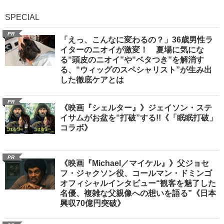
SPECIAL
PR
「えっ、こんなに変わるの？」36歳男性ラ
イターのニオイが激変！ 夏場に気にな
る“頭皮のニオイ”や“ベタつき”を解消す
る、“ウィッグのスペシャリスト”が生み出
した徹底ケアとは
PR
《映画『シェルター』》ジェイソン・ステ
イサムがお盆を“打破”する!!《「眠眠打破」
コラボ》
PR
《映画『Michael／マイケル』》父ジョセ
フ・ジャクソン役、コールマン・ドミンゴ
オフィシャルインタビュー“観客を魅了した
名優、複雑な父親像への想いを語る”《日本
興収70億円突破》