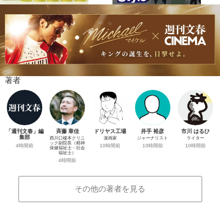
著者
「週刊文春」編
斉藤 章佳
ドリヤス工場
井手 裕彦
市川 はるひ
集部
西川口榎本クリニ
漫画家
ジャーナリスト
ライター
ック副院長（精神
4時間前
10時間前
10時間前
10時間前
保健福祉士・社会
福祉士）
4時間前
その他の著者を見る