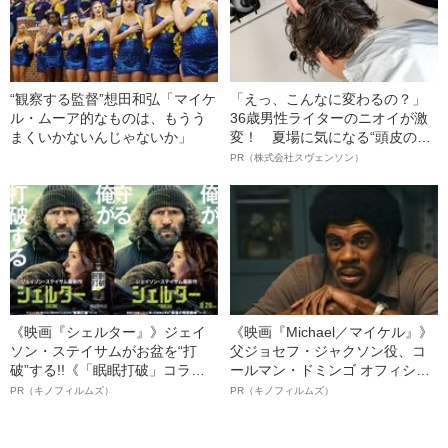
“観察する監督”想田和弘「マイケ
「えっ、こんなに変わるの？」
ル・ムーア的なものは、もうう
36歳男性ライターのニオイが激
まくいかないんじゃないか」
変！ 夏場に気になる“頭皮のニ
オイ”や“ベタつき”を解消す
PR（株式会社スヴェンソン）
る、“ウィッグのスペシャリス
ト”が生み出した徹底ケアとは
《映画『シェルター』》ジェイ
《映画『Michael／マイケル』》
ソン・ステイサムがお盆を“打
父ジョセフ・ジャクソン役、コ
破”する!!《「眠眠打破」コラ
ールマン・ドミンゴ オフィシャ
ボ》
ルインタビュー“観客を魅了した
PR（キノフィルムズ）
PR（キノフィルムズ）
名優、複雑な父親像への想いを
語る”《日本興収70億円突破》