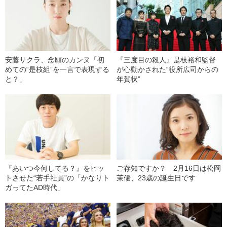
安藤サクラ、念願のカンヌ「初
『三度目の殺人』是枝裕和監督
めての“是枝組”を一言で表現する
が心動かされた“役所広司からの
と？」
年賀状”
『あいつ今何してる？』をヒッ
ご存知ですか？ 2月16日は松岡
トさせた“若手社員”の「かなりト
茉優、23歳の誕生日です
ガってたAD時代」