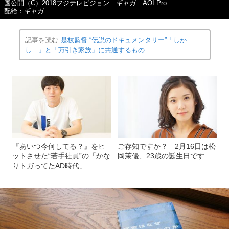
国公開（C）2018フジテレビジョン ギャガ AOI Pro.
配給：ギャガ
記事を読む
是枝監督 “伝説のドキュメンタリー”「しか
し…」と「万引き家族」に共通するもの
『あいつ今何してる？』をヒ
ご存知ですか？ 2月16日は松
ットさせた“若手社員”の「かな
岡茉優、23歳の誕生日です
りトガってたAD時代」