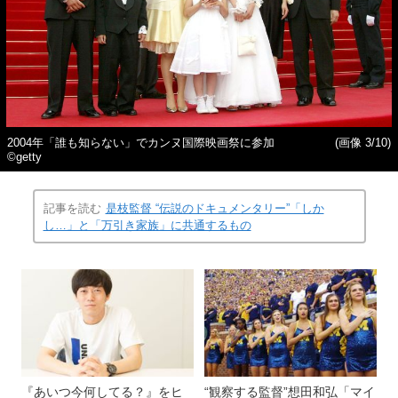
2004年「誰も知らない」でカンヌ国際映画祭に参加
(画像 3/10)
©getty
記事を読む
是枝監督 “伝説のドキュメンタリー”「しか
し…」と「万引き家族」に共通するもの
『あいつ今何してる？』をヒ
“観察する監督”想田和弘「マイ