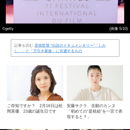
©getty
(画像 5/10)
記事を読む
是枝監督 “伝説のドキュメンタリー”「しか
し…」と「万引き家族」に共通するもの
ご存知ですか？ 2月16日は松
安藤サクラ、念願のカンヌ
岡茉優、23歳の誕生日です
「初めての“是枝組”を一言で表
現すると？」