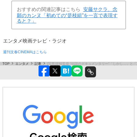
おすすめの関連記事はこちら
安藤サクラ、念
願のカンヌ「初めての“是枝組”を一言で表現す
ると？」
エンタメ
映画
テレビ・ラジオ
週刊文春CINEMAはこちら
TOP
エンタメ
記事
[写真]是枝監督 “伝説のドキュメンタリー”「しかし…」と