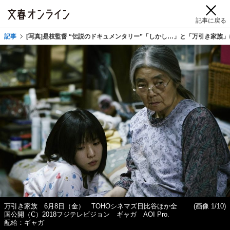
記事に戻る
記事
[写真]是枝監督 “伝説のドキュメンタリー”「しかし…」と「万引き家族
万引き家族 6月8日（金） TOHOシネマズ日比谷ほか全
(画像 1/10)
国公開（C）2018フジテレビジョン ギャガ AOI Pro.
配給：ギャガ