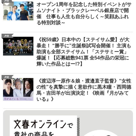
PR
オープン1周年を記念した特別イベントがサ
ムソナイト・ブラックレーベル銀座店で開
催 仕事も人生も自分らしく～笑顔あふれ
る特別対談～
PR
《祝59歳》日本中の【ステイサム愛】が大
暴走！ “勝手に”生誕祭試写会開催！ 主演も
助演も全部ステイサム！「ステサミー賞」
爆誕！【応募総数941票 全54作品の栄冠に
輝いた作品とはー!?】
PR
《渡辺淳一原作＆娘・渡邉直子監督》“女性
の性”を真摯に描く意欲作に黒木瞳・西岡德
馬・吉田羊が出演決定！《映画『月がみて
いる』》