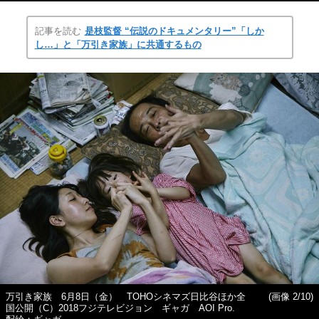
記事を読む
是枝監督 “伝説のドキュメンタリー”「しか
し…」と「万引き家族」に共通するもの
万引き家族 6月8日（金） TOHOシネマズ日比谷ほか全
(画像 2/10)
国公開（C）2018フジテレビジョン ギャガ AOI Pro.