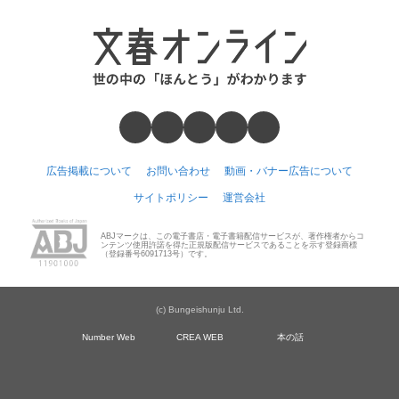
広告掲載について
お問い合わせ
動画・バナー広告について
サイトポリシー
運営会社
ABJマークは、この電子書店・電子書籍配信サービスが、著作権者からコ
ンテンツ使用許諾を得た正規版配信サービスであることを示す登録商標
（登録番号6091713号）です。
(c) Bungeishunju Ltd.
Number Web
CREA WEB
本の話