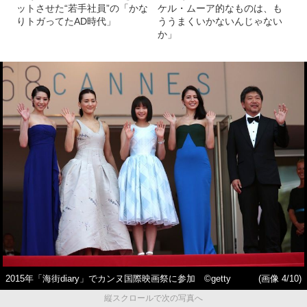
ットさせた“若手社員”の「かな
ケル・ムーア的なものは、も
りトガってたAD時代」
ううまくいかないんじゃない
か」
2015年「海街diary」でカンヌ国際映画祭に参加 ©getty
(画像 4/10)
縦スクロールで次の写真へ