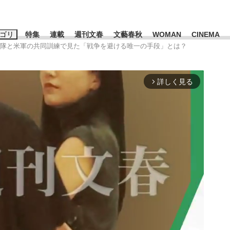
ゴリ
特集
連載
週刊文春
文藝春秋
WOMAN
CINEMA
衛隊と米軍の共同訓練で見た「戦争を避ける唯一の手段」とは？
キーワード入力
ス
エンタメ
ライフ
ビジネス
詳しく見る
arrow_forward_ios
ーワードタグ一覧
山凌輝
#高市早苗
#後藤真希
#森岡毅
#城彰二
#内田有紀
観る将棋、読
#亀和田武
て明かした日本代表監督に...
「最悪の空気のまま解散」W