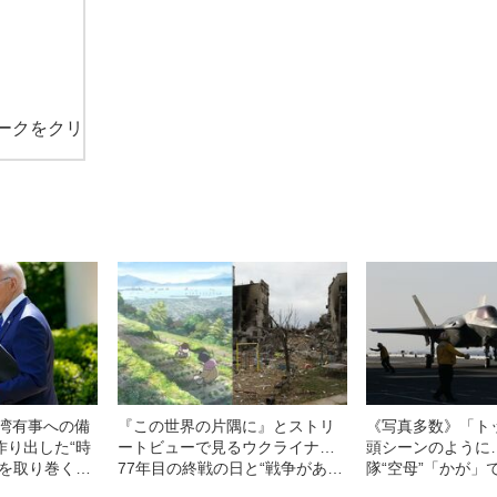
ークをクリ
台湾有事への備
『この世界の片隅に』とストリ
《写真多数》「ト
作り出した“時
ートビューで見るウクライナ…
頭シーンのように
本を取り巻く
77年目の終戦の日と“戦争がある
隊“空母”「かが」
地」
日常”
艦上で見た勇姿「