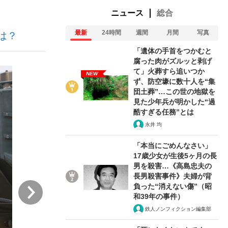
ニュース
総合
最新
24時間
週間
月間
写真
は？
ない資産運用のすべて
「遺体の手首をつかむと
腐った肉がズルッと剥げ
て」火葬すら追いつか
NEW
ず、防空壕に数十人を“集
が悲しい」『北の国から』倉本聰氏（91...
団土葬”…この世の地獄を
見た少年兵が明かした“過
酷すぎる任務”とは
永井 均
「本当にごめんなさい」
17歳少女が生後5ヶ月の長
男を殺害…《高島忠夫の
長男殺害事件》夫婦が背
次
負った“消えない傷”（昭
和39年の事件）
鉄人ノンフィクション編集部