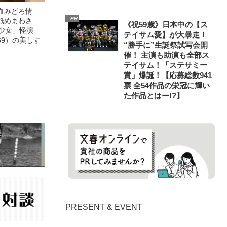
血みどろ情
PR
舐めまわさ
《祝59歳》日本中の【ス
美少女」怪演
テイサム愛】が大暴走！
69）の美しす
“勝手に”生誕祭試写会開
催！ 主演も助演も全部ス
テイサム！「ステサミー
賞」爆誕！【応募総数941
票 全54作品の栄冠に輝い
た作品とはー!?】
PRESENT & EVENT