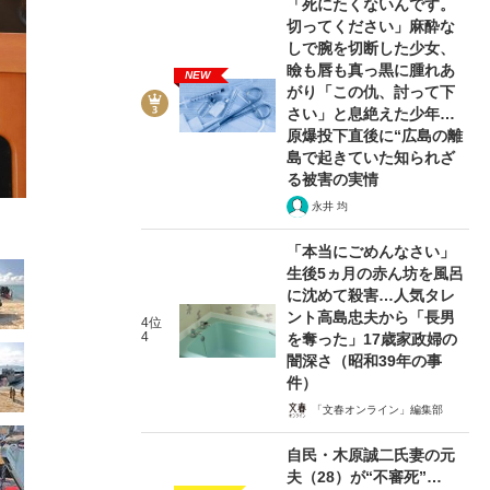
「死にたくないんです。
切ってください」麻酔な
しで腕を切断した少女、
瞼も唇も真っ黒に腫れあ
NEW
がり「この仇、討って下
さい」と息絶えた少年…
8/52
原爆投下直後に“広島の離
島で起きていた知られざ
る被害の実情
永井 均
「本当にごめんなさい」
生後5ヵ月の赤ん坊を風呂
に沈めて殺害…人気タレ
ント高島忠夫から「長男
4位
4
を奪った」17歳家政婦の
闇深さ（昭和39年の事
件）
「文春オンライン」編集部
自民・木原誠二氏妻の元
夫（28）が“不審死”…