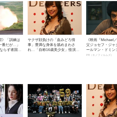
日の丸を輝かせたF
きるはず」
習》「訓練は
ヤクザ顔負けの「血みどろ情
《映画『Michae
一番だが…」
事」豊満な身体を舐めまわさ
父ジョセフ・ジャ
“ならず者国
れ…「自称16歳美少女」怪演
ールマン・ドミン
る精鋭部隊
中、かたせ梨乃（69）の美しす
ルインタビュー“
PR（キノフィルムズ）
ぎる“熟れ方”
名優、複雑な父親
語る”《日本興収7