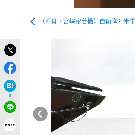
《不肖・宮嶋密着撮》自衛隊と米
「敗因分析は一切聞かれなかった」侍ジャパン選
キングの誕生を、目撃せよ。
0
the Style
前
「目標達成できなかったからと言って…」サッ