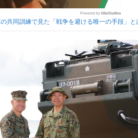
Powered by 
GliaStudios
軍の共同訓練で見た「戦争を避ける唯一の手段」と
いまさら聞け
Mute
手が証言した“NPB聞...
「クマが悪者扱いされているの
もっと見る
カー日本代表・森保一監督...