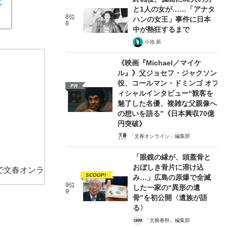
攻
と1人の女が……「アナタ
8位
ハンの女王」事件に日本
8
中が熱狂するまで
小池 新
《映画『Michael／マイケ
ル』》父ジョセフ・ジャクソン
役、コールマン・ドミンゴ オフ
PR
ィシャルインタビュー“観客を
魅了した名優、複雑な父親像へ
の想いを語る”《日本興収70億
円突破》
「文春オンライン」編集部
「眼鏡の縁が、頭蓋骨と
おぼしき骨片に溶け込
で文春オンラ
SCOOP!
み…」広島の原爆で全滅
9位
した一家の“異形の遺
9
骨”を初公開〈遺族が語
る〉
「文藝春秋」編集部