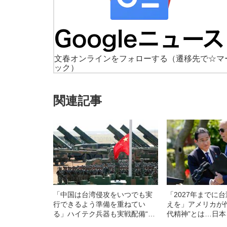
文春オンラインをフォローする
（遷移先で☆マ
ック）
関連記事
「中国は台湾侵攻をいつでも実
「2027年までに
行できるよう準備を重ねてい
えを」アメリカが
る」ハイテク兵器も実戦配備“台
代精神”とは…日
湾侵攻2027年説”に強まる警戒心
「安全保障の現在