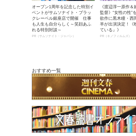
オープン1周年を記念した特別イ
《渡辺淳一原作＆
ベントがサムソナイト・ブラッ
監督》“女性の性”
クレーベル銀座店で開催 仕事
欲作に黒木瞳・西
も人生も自分らしく～笑顔あふ
羊が出演決定！《
れる特別対談～
ている』》
PR（サムソナイト・ジャパン）
PR（キノフィルムズ）
おすすめ一覧