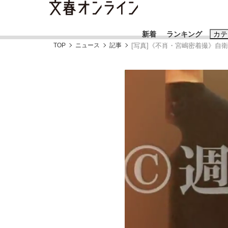
新着
ランキング
カテ
TOP
ニュース
記事
[写真]《不肖・宮嶋密着撮》自
スクープ
ニュー
おすすめのキ
#藤田晋
#三
#玉木雄一郎
「90%は失敗する。でも…」本田圭佑が初め
終戦から81年