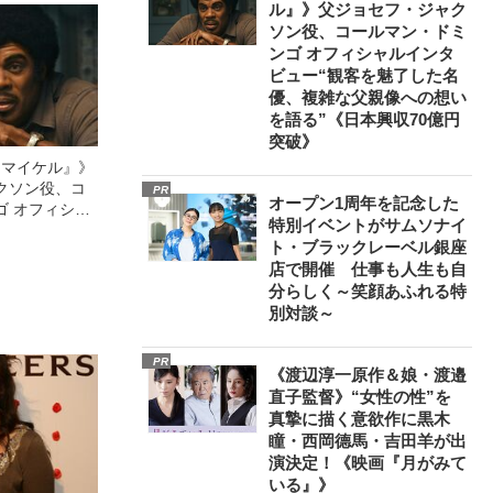
ル』》父ジョセフ・ジャク
-35も発艦で
ソン役、コールマン・ドミ
ンゴ オフィシャルインタ
ビュー“観客を魅了した名
優、複雑な父親像への想い
を語る”《日本興収70億円
突破》
l／マイケル』》
クソン役、コ
PR
オープン1周年を記念した
ゴ オフィシャ
特別イベントがサムソナイ
観客を魅了した
ト・ブラックレーベル銀座
像への想いを
店で開催 仕事も人生も自
0億円突破》
分らしく～笑顔あふれる特
別対談～
PR
《渡辺淳一原作＆娘・渡邉
直子監督》“女性の性”を
真摯に描く意欲作に黒木
瞳・西岡德馬・吉田羊が出
演決定！《映画『月がみて
いる』》