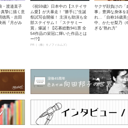
娘・渡邉直子
《祝59歳》日本中の【ステイサ
ヤクザ顔負けの「
を真摯に描く意
ム愛】が大暴走！ “勝手に”生誕
事」豊満な身体を
岡德馬・吉田
祭試写会開催！ 主演も助演も全
れ…「自称16歳
映画『月がみ
部ステイサム！「ステサミー
中、かたせ梨乃（
賞」爆誕！【応募総数941票 全
ぎる“熟れ方”
54作品の栄冠に輝いた作品とは
ー!?】
PR（（株）キノフィルムズ）