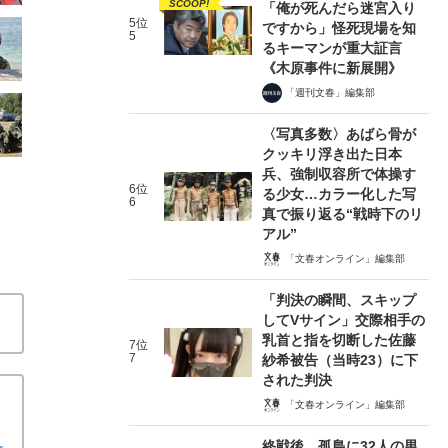
SCOOP!
「俺が死んだら迷宮入り
5位
ですから」怪死現場を知
5
るキーマンが重大証言
《木原事件に新展開》
「週刊文春」編集部
〈写真多数〉あばら骨が
クッキリ浮き出た日本
兵、強制収容所で体操す
6位
る少女…カラー化した写
6
真で振り返る“戦時下のリ
アル”
「文春オンライン」編集部
「判決の瞬間、スキップ
してVサイン」交際相手の
乳首と指を切断した佐藤
7位
7
紗希被告（当時23）に下
された判決
「文春オンライン」編集部
終戦後、孤島に32人の男