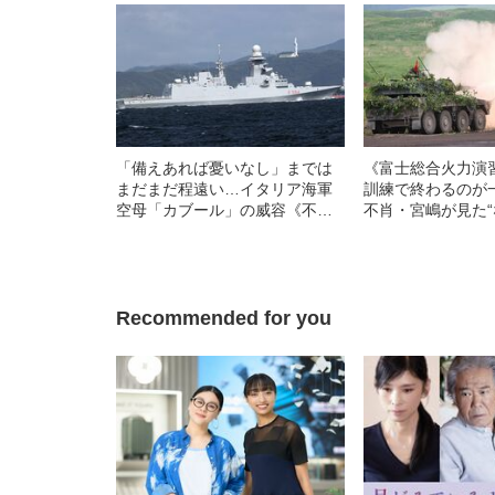
「備えあれば憂いなし」までは
《富士総合火力演
まだまだ程遠い…イタリア海軍
訓練で終わるのが
空母「カブール」の威容《不
不肖・宮嶋が見た
肖・宮嶋目撃撮！》
家”から日本を守
Recommended for you