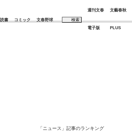
週刊文春
文藝春秋
読書
コミック
文春野球
検索
電子版
PLUS
インタビュー
読書
#松田聖子
む将棋
BC日本代表“敗戦”の真実 選手が明かす...
「ニュース」記事のランキング