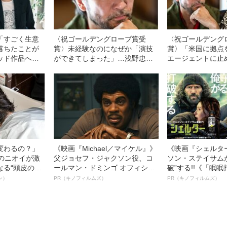
「すごく生意
〈祝ゴールデングローブ賞受
〈祝ゴールデング
落ちたことが
賞〉未経験なのになぜか「演技
賞〉「米国に拠点
ッド作品への
ができてしまった」…浅野忠信
エージェントに止
を変えた“20
（51）が語る、子役デビューか
一念発起して…浅
ィション落選”
らハリウッド俳優への“軌跡”
が語る、“ハリウッ
変わるの？」
《映画『Michael／マイケル』》
《映画『シェルタ
ーのニオイが激
父ジョセフ・ジャクソン役、コ
ソン・ステイサム
なる“頭皮のニ
ールマン・ドミンゴ オフィシャ
破”する!!《「眠
”を解消す
ルインタビュー“観客を魅了した
ボ》
ン）
PR（キノフィルムズ）
PR（キノフィルムズ）
スペシャリス
名優、複雑な父親像への想いを
徹底ケアとは
語る”《日本興収70億円突破》