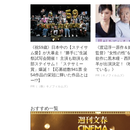
《祝59歳》日本中の【ステイサ
《渡辺淳一原作＆
ム愛】が大暴走！ “勝手に”生誕
監督》“女性の性”
祭試写会開催！ 主演も助演も全
欲作に黒木瞳・西
部ステイサム！「ステサミー
羊が出演決定！《
賞」爆誕！【応募総数941票 全
ている』》
54作品の栄冠に輝いた作品とは
PR（キノフィルムズ）
ー!?】
PR（（株）キノフィルムズ）
おすすめ一覧