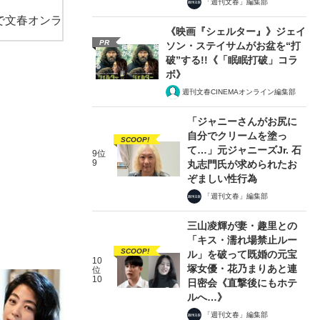
「週刊文春」編集部
で文春オンラ
《映画『シェルター』》ジェイ
PR
ソン・ステイサムがお盆を“打
破”する!!《「眠眠打破」コラ
ボ》
週刊文春CINEMAオンライン編集部
「ジャニーさんがお尻に
自分でクリームを塗っ
SCOOP!
て…」元ジャニーズJr. 石
9位
9
丸志門氏が求められたお
ぞましい性行為
「週刊文春」編集部
三山凌輝が妻・趣里との
「キス・濡れ場禁止ルー
SCOOP!
ル」を破って既婚の元宝
10
塚女優・花乃まりあと連
位
10
日密会《直撃後にもホテ
ルへ…》
「週刊文春」編集部