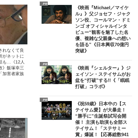
PR
《映画『Michael／マイケ
ル』》父ジョセフ・ジャク
ソン役、コールマン・ドミ
ンゴ オフィシャルインタ
ビュー“観客を魅了した名
優、複雑な父親像への想い
を語る”《日本興収70億円
されなくて良
突破》
所がネットに
話も…《12人
PR
故》飯塚幸三
《映画『シェルター』》ジ
「加害者家族
ェイソン・ステイサムがお
盆を“打破”する!!《「眠眠
打破」コラボ》
PR
《祝59歳》日本中の【ス
テイサム愛】が大暴走！
“勝手に”生誕祭試写会開
催！ 主演も助演も全部ス
テイサム！「ステサミー
賞」爆誕！【応募総数941