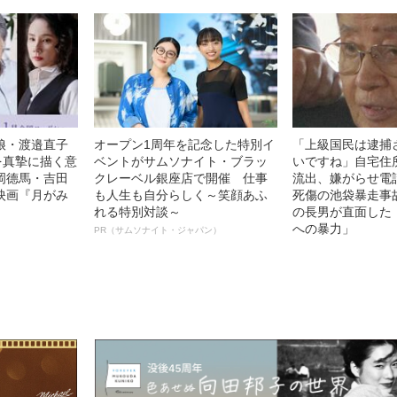
娘・渡邉直子
オープン1周年を記念した特別イ
「上級国民は逮捕
を真摯に描く意
ベントがサムソナイト・ブラッ
いですね」自宅住
岡德馬・吉田
クレーベル銀座店で開催 仕事
流出、嫌がらせ電
映画『月がみ
も人生も自分らしく～笑顔あふ
死傷の池袋暴走事
れる特別対談～
の長男が直面した
への暴力」
PR（サムソナイト・ジャパン）