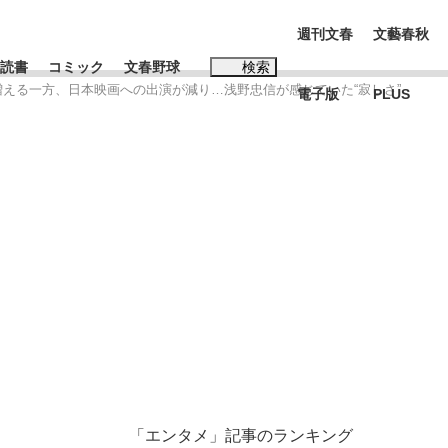
週刊文春
文藝春秋
読書
コミック
文春野球
検索
増える一方、日本映画への出演が減り…浅野忠信が感じていた“寂しさ”
電子版
PLUS
インタビュー
読書
#松田聖子
む将棋
BC日本代表“敗戦”の真実 選手が明かす...
「エンタメ」記事のランキング