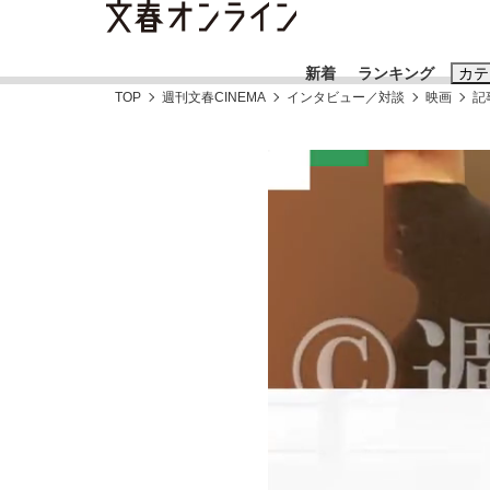
新着
ランキング
カテ
TOP
週刊文春CINEMA
インタビュー／対談
映画
記
スクープ
ニュー
おすすめのキ
#藤田晋
#三
#玉木雄一郎
「90%は失敗する。でも…」本田圭佑が初め
終戦から81年