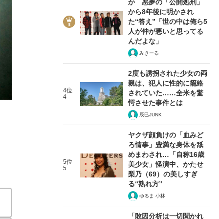
か 悪夢の「公開処刑」
から8年後に明かされ
た“答え”「世の中は俺ら5
人が仲が悪いと思ってる
んだよな」
みきーる
3/9
2度も誘拐された少女の両
親は、犯人に性的に籠絡
4位
されていた……全米を驚
4
愕させた事件とは
辰巳JUNK
ヤクザ顔負けの「血みど
ろ情事」豊満な身体を舐
めまわされ…「自称16歳
5位
美少女」怪演中、かたせ
5
梨乃（69）の美しすぎ
る“熟れ方”
ゆるま 小林
「敗因分析は一切聞かれ