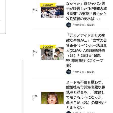
なかった」侍ジャパン選
SCOOP!
手が証言した“NPB聞き取
6位
6
り調査”の実態「選手から
次期監督の要求は…」
よ
「週刊文春」編集部
「元カノアイドルとの複
雑な事情が…」“吉本の美
容番長”レインボー池田直
SCOOP!
人(31)が元AKB篠崎彩奈
7位
7
（28）と2泊3日“超親
密”韓国旅行《スクープ
撮》
「週刊文春」編集部
ヌードも不倫も厭わず、
離婚後も市川海老蔵や勝
地涼と浮名を…「離婚し
8位
てモテるようになった」
8
高岡早紀（51）の魔性が
とまらない