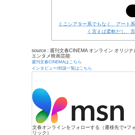
ミニシアター系でもなく、アート
く言えば柔軟だし、
source : 週刊文春CINEMA オンライン オリジナ
エンタメ
映画
芸能
週刊文春CINEMAはこちら
インタビュー/対談一覧はこちら
文春オンラインをフォローする
（遷移先で+フ
リック）