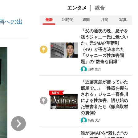
エンタメ
総合
最新
24時間
週間
月間
写真
画への出
ない資産運用のすべて
「父の通夜の晩、息子を
狙うジャニー氏に気づい
た」元SMAP草彅剛
（49）が巻き込まれた
が悲しい」『北の国から』倉本聰氏（91...
「ジャニーズ性加害問
題」の“数奇な因縁”
山本 雲丹
「近藤真彦が使っていた
部屋で…」「性器を握ら
NEW
される」ジャニー喜多川
による性加害、語り始め
た被害者たち《徹底取材
の裏側》
次
髙橋 大介
誰がSMAPを“殺した”の