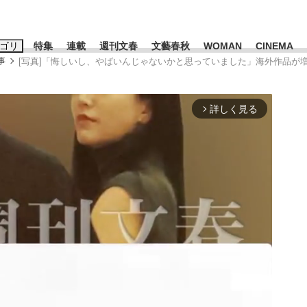
ゴリ
特集
連載
週刊文春
文藝春秋
WOMAN
CINEMA
事
[写真]「悔しいし、やばいんじゃないかと思っていました」海外作品が
キーワード入力
ス
エンタメ
ライフ
ビジネス
詳しく見る
arrow_forward_ios
ーワードタグ一覧
山凌輝
#高市早苗
#後藤真希
#森岡毅
#城彰二
#内田有紀
観る将棋、読
#亀和田武
て明かした日本代表監督に...
「最悪の空気のまま解散」W