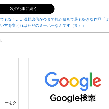
次の記事に続く
系でもなく……浅野忠信が今まで観た映画で最も好きな作品「
言い方を変えればただのミーハーなんです（笑）」
ル
ォローをク