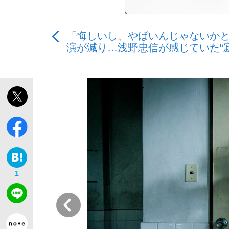
「悔しいし、やばいんじゃないか
演が減り…浅野忠信が感じていた“寂
「敗因分析は一切聞かれなかった」侍ジャパン選
キングの誕生を、目撃せよ。
the Style
1
前
「目標達成できなかったからと言って…」サッ