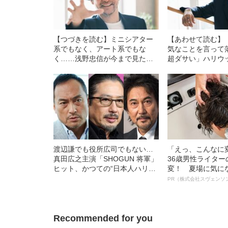
【つづきを読む】ミニシアター
【あわせて読む】
系でもなく、アート系でもな
気なことを言って
く……浅野忠信が今まで見た映
超ダサい」ハリウ
画で最も好きな作品「よく言え
出演が続く浅野忠信
ば柔軟だし、言い方を変えれば
年以上前のオーデ
ただのミーハーなんです
（笑）」
渡辺謙でも役所広司でもない…
「えっ、こんなに
真田広之主演「SHOGUN 将軍」
36歳男性ライタ
ヒット、かつての“日本人ハリウ
変！ 夏場に気に
ッド旋風”とは何が違うのか？
オイ”や“ベタつき
PR（株式会社スヴェンソ
〈米エミー賞で快挙〉
る、“ウィッグの
ト”が生み出した
Recommended for you