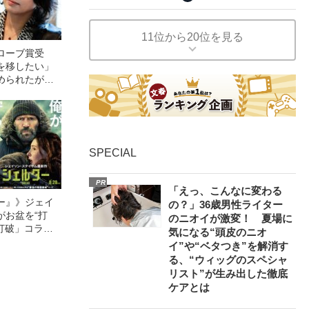
11位から20位を見る
ローブ賞受
を移したい」
められたが、
野忠信（51）
ド進出秘話”
SPECIAL
PR
「えっ、こんなに変わる
ー』》ジェイ
の？」36歳男性ライター
がお盆を“打
のニオイが激変！ 夏場に
眠打破」コラ
気になる“頭皮のニオ
イ”や“ベタつき”を解消す
る、“ウィッグのスペシャ
リスト”が生み出した徹底
ケアとは