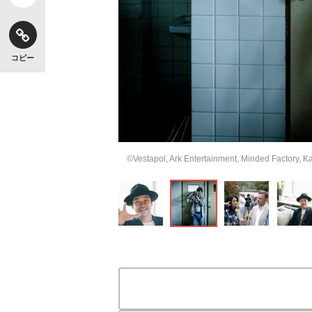
コピー
©Vestapol, Ark Entertainment, Minded Factory, K