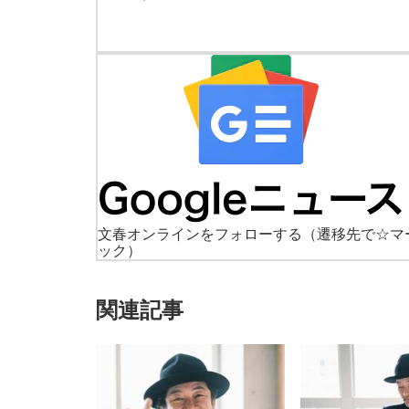
文春オンラインをフォローする
（遷移先で☆マ
ック）
関連記事