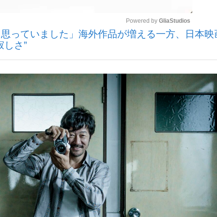
Powered by 
GliaStudios
と思っていました」海外作品が増える一方、日本映
いまさら聞け
しさ”
Mute
手が証言した“NPB聞...
「クマが悪者扱いされているの
もっと見る
カー日本代表・森保一監督...