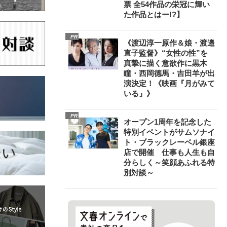
票 全54作品の栄冠に輝い
た作品とはー!?】
PR
《渡辺淳一原作＆娘・渡邉
直子監督》“女性の性”を
真摯に描く意欲作に黒木
瞳・西岡德馬・吉田羊が出
演決定！《映画『月がみて
いる』》
PR
オープン1周年を記念した
特別イベントがサムソナイ
ト・ブラックレーベル銀座
店で開催 仕事も人生も自
分らしく～笑顔あふれる特
別対談～