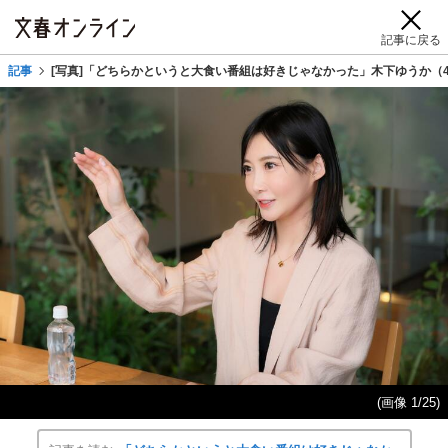
記事に戻る
記事
[写真]「どちらかというと大食い番組は好きじゃなかった」木下ゆうか（
(画像 1/25)