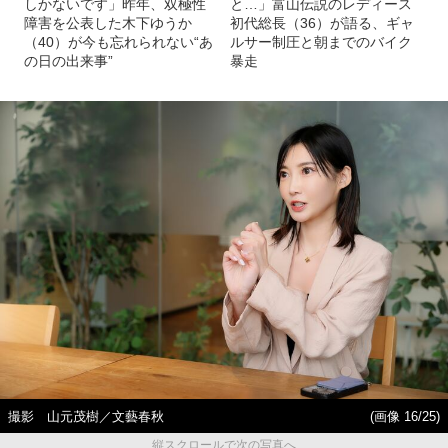
しかないです」昨年、双極性
と…」富山伝説のレディース
障害を公表した木下ゆうか
初代総長（36）が語る、ギャ
（40）が今も忘れられない“あ
ルサー制圧と朝までのバイク
の日の出来事”
暴走
撮影 山元茂樹／文藝春秋
(画像 16/25)
縦スクロールで次の写真へ