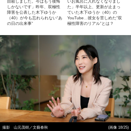
自殺しました。今はもう後悔
いお風呂に入れなくなりまし
しかないです」昨年、双極性
た」半年以上、更新が止まっ
障害を公表した木下ゆうか
ていた木下ゆうか（40）の
（40）が今も忘れられない“あ
YouTube…彼女を苦しめた“双
の日の出来事”
極性障害のリアル”とは？
撮影 山元茂樹／文藝春秋
(画像 18/25)