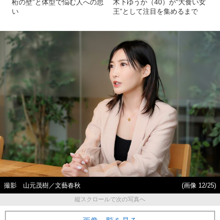
桁の壁”と体型で悩む人への思
木下ゆうか（40）が“大食い女
い
王”として注目を集めるまで
撮影 山元茂樹／文藝春秋
(画像 12/25)
縦スクロールで次の写真へ