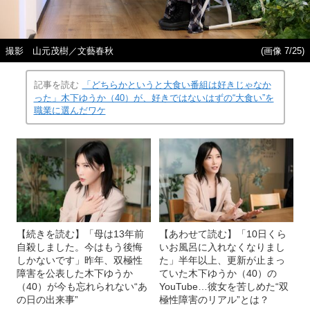
撮影 山元茂樹／文藝春秋
(画像 7/25)
記事を読む
「どちらかというと大食い番組は好きじゃなか
った」木下ゆうか（40）が、好きではないはずの“大食い”を
職業に選んだワケ
【続きを読む】「母は13年前
【あわせて読む】「10日くら
自殺しました。今はもう後悔
いお風呂に入れなくなりまし
しかないです」昨年、双極性
た」半年以上、更新が止まっ
障害を公表した木下ゆうか
ていた木下ゆうか（40）の
（40）が今も忘れられない“あ
YouTube…彼女を苦しめた“双
の日の出来事”
極性障害のリアル”とは？