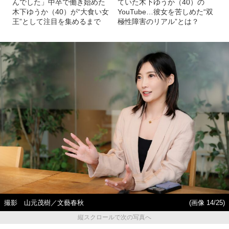
んでした」中卒で働き始めた
ていた木下ゆうか（40）の
木下ゆうか（40）が“大食い女
YouTube…彼女を苦しめた“双
王”として注目を集めるまで
極性障害のリアル”とは？
撮影 山元茂樹／文藝春秋
(画像 14/25)
縦スクロールで次の写真へ