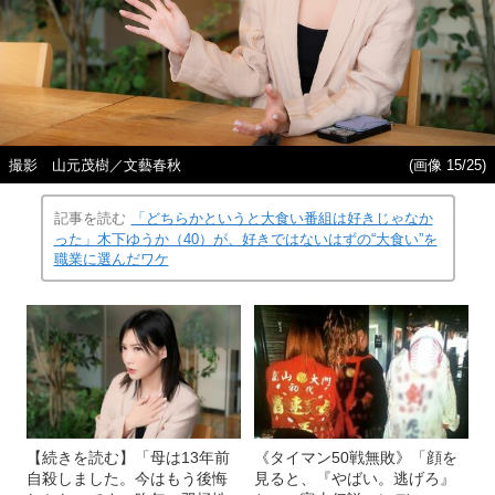
撮影 山元茂樹／文藝春秋
(画像 15/25)
記事を読む
「どちらかというと大食い番組は好きじゃなか
った」木下ゆうか（40）が、好きではないはずの“大食い”を
職業に選んだワケ
【続きを読む】「母は13年前
《タイマン50戦無敗》「顔を
自殺しました。今はもう後悔
見ると、『やばい。逃げろ』