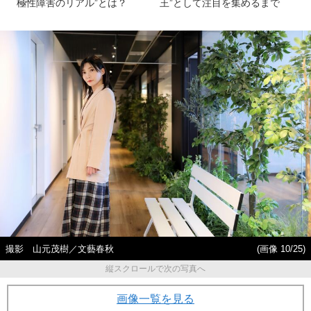
極性障害のリアル”とは？
王”として注目を集めるまで
撮影 山元茂樹／文藝春秋
(画像 10/25)
縦スクロールで次の写真へ
画像一覧を見る