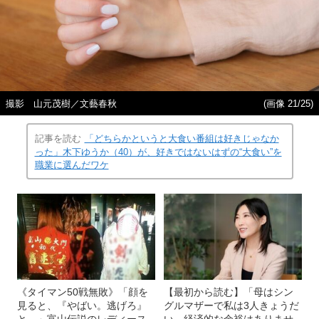
撮影 山元茂樹／文藝春秋
(画像 21/25)
記事を読む
「どちらかというと大食い番組は好きじゃなか
った」木下ゆうか（40）が、好きではないはずの“大食い”を
職業に選んだワケ
《タイマン50戦無敗》「顔を
【最初から読む】「母はシン
見ると、『やばい。逃げろ』
グルマザーで私は3人きょうだ