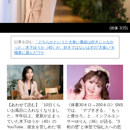
(画像 3/25)
記事を読む
「どちらかというと大食い番組は好きじゃなか
った」木下ゆうか（40）が、好きではないはずの“大食い”を
職業に選んだワケ
【あわせて読む】「10日くら
《体重30キロ→200キロ》SNS
いお風呂に入れなくなりまし
では、「デブすぎる」「もっ
た」半年以上、更新が止まっ
と痩せろ」と…インフルエン
ていた木下ゆうか（40）の
サーゆりん（36）が語る、“3
YouTube…彼女を苦しめた“双
桁の壁”と体型で悩む人への思