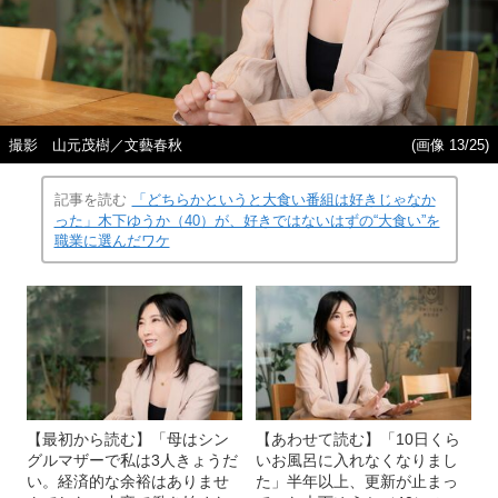
撮影 山元茂樹／文藝春秋
(画像 13/25)
記事を読む
「どちらかというと大食い番組は好きじゃなか
った」木下ゆうか（40）が、好きではないはずの“大食い”を
職業に選んだワケ
【最初から読む】「母はシン
【あわせて読む】「10日くら
グルマザーで私は3人きょうだ
いお風呂に入れなくなりまし
い。経済的な余裕はありませ
た」半年以上、更新が止まっ