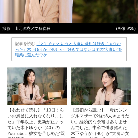
撮影 山元茂樹／文藝春秋
(画像 9/25)
記事を読む
「どちらかというと大食い番組は好きじゃなか
った」木下ゆうか（40）が、好きではないはずの“大食い”を
職業に選んだワケ
【あわせて読む】「10日くら
【最初から読む】「母はシン
いお風呂に入れなくなりまし
グルマザーで私は3人きょうだ
た」半年以上、更新が止まっ
い。経済的な余裕はありませ
ていた木下ゆうか（40）の
んでした」中卒で働き始めた
YouTube…彼女を苦しめた“双
木下ゆうか（40）が“大食い女