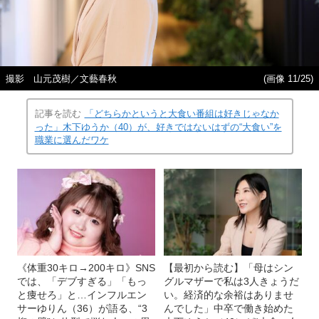
撮影 山元茂樹／文藝春秋
(画像 11/25)
記事を読む
「どちらかというと大食い番組は好きじゃなか
った」木下ゆうか（40）が、好きではないはずの“大食い”を
職業に選んだワケ
《体重30キロ→200キロ》SNS
【最初から読む】「母はシン
では、「デブすぎる」「もっ
グルマザーで私は3人きょうだ
と痩せろ」と…インフルエン
い。経済的な余裕はありませ
サーゆりん（36）が語る、“3
んでした」中卒で働き始めた