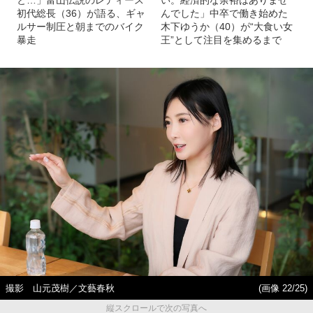
と…」富山伝説のレディース
い。経済的な余裕はありませ
初代総長（36）が語る、ギャ
んでした」中卒で働き始めた
ルサー制圧と朝までのバイク
木下ゆうか（40）が“大食い女
暴走
王”として注目を集めるまで
撮影 山元茂樹／文藝春秋
(画像 22/25)
縦スクロールで次の写真へ