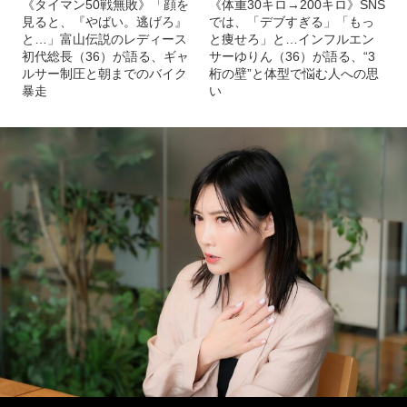
《タイマン50戦無敗》「顔を
《体重30キロ→200キロ》SNS
見ると、『やばい。逃げろ』
では、「デブすぎる」「もっ
と…」富山伝説のレディース
と痩せろ」と…インフルエン
初代総長（36）が語る、ギャ
サーゆりん（36）が語る、“3
ルサー制圧と朝までのバイク
桁の壁”と体型で悩む人への思
暴走
い