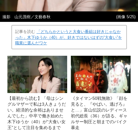
撮影 山元茂樹／文藝春秋
(画像 5/25)
記事を読む
「どちらかというと大食い番組は好きじゃなか
った」木下ゆうか（40）が、好きではないはずの“大食い”を
職業に選んだワケ
【最初から読む】「母はシン
《タイマン50戦無敗》「顔を
グルマザーで私は3人きょうだ
見ると、『やばい。逃げろ』
い。経済的な余裕はありませ
と…」富山伝説のレディース
んでした」中卒で働き始めた
初代総長（36）が語る、ギャ
木下ゆうか（40）が“大食い女
ルサー制圧と朝までのバイク
王”として注目を集めるまで
暴走