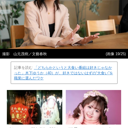
撮影 山元茂樹／文藝春秋
(画像 19/25)
記事を読む
「どちらかというと大食い番組は好きじゃなか
った」木下ゆうか（40）が、好きではないはずの“大食い”を
職業に選んだワケ