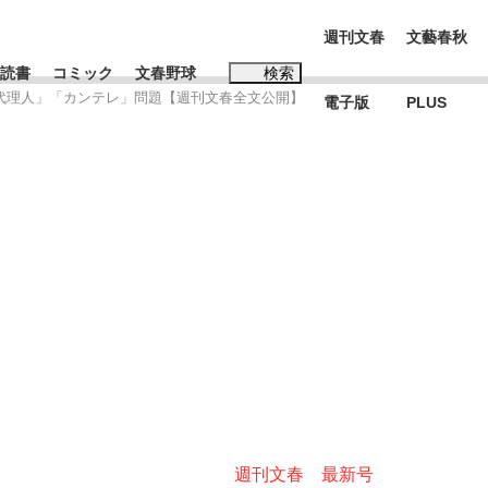
週刊文春
文藝春秋
読書
コミック
文春野球
検索
「代理人」「カンテレ」問題【週刊文春全文公開】
電子版
PLUS
インタビュー
読書
#松田聖子
む将棋
BC日本代表“敗戦”の真実 選手が明かす...
週刊文春 最新号