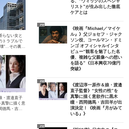
る、“ウィッグのスペシャ
リスト”が生み出した徹底
ケアとは
PR
《映画『Michael／マイケ
ル』》父ジョセフ・ジャク
断らない女と
ソン役、コールマン・ドミ
のトラブルで
ンゴ オフィシャルインタ
壊”…その裏で
ビュー“観客を魅了した名
総務省キャリ
優、複雑な父親像への想い
開】
を語る”《日本興収70億円
突破》
PR
《渡辺淳一原作＆娘・渡邉
直子監督》“女性の性”を
真摯に描く意欲作に黒木
娘・渡邉直子
瞳・西岡德馬・吉田羊が出
を真摯に描く意
演決定！《映画『月がみて
岡德馬・吉田
いる』》
映画『月がみ
PR