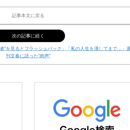
記事本文に戻る
次の記事に続く
害者”を見るとフラッシュバック」「私の人生を潰してまで…」
刊文春に語った“肉声”