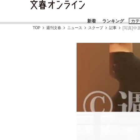
新着
ランキング
カテ
TOP
週刊文春
ニュース
スクープ
記事
[写真]
スクープ
ニュー
おすすめのキ
#藤田晋
#三
#玉木雄一郎
「90%は失敗する。でも…」本田圭佑が初め
終戦から81年