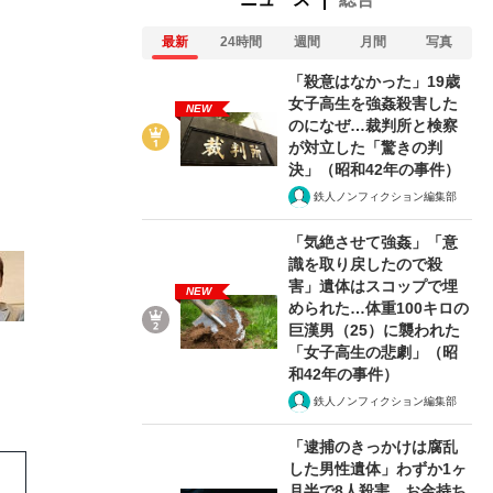
最新
24時間
週間
月間
写真
「殺意はなかった」19歳
女子高生を強姦殺害した
NEW
のになぜ…裁判所と検察
が対立した「驚きの判
3/14
決」（昭和42年の事件）
鉄人ノンフィクション編集部
「気絶させて強姦」「意
識を取り戻したので殺
害」遺体はスコップで埋
NEW
められた…体重100キロの
巨漢男（25）に襲われた
「女子高生の悲劇」（昭
和42年の事件）
鉄人ノンフィクション編集部
「逮捕のきっかけは腐乱
した男性遺体」わずか1ヶ
月半で8人殺害…お金持ち