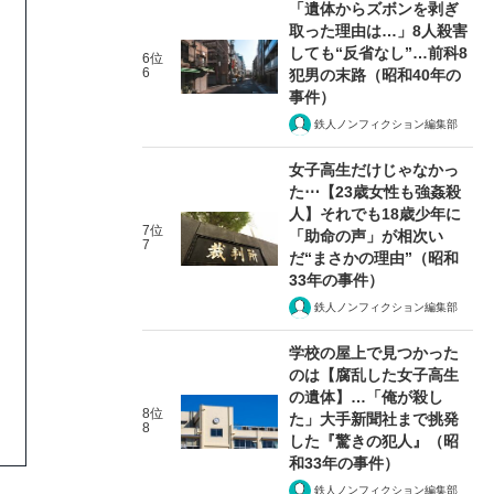
「遺体からズボンを剥ぎ
取った理由は…」8人殺害
しても“反省なし”…前科8
6位
6
犯男の末路（昭和40年の
事件）
鉄人ノンフィクション編集部
女子高生だけじゃなかっ
た⋯【23歳女性も強姦殺
人】それでも18歳少年に
7位
「助命の声」が相次い
7
だ“まさかの理由”（昭和
33年の事件）
鉄人ノンフィクション編集部
学校の屋上で見つかった
のは【腐乱した女子高生
の遺体】…「俺が殺し
8位
た」大手新聞社まで挑発
8
した『驚きの犯人』（昭
和33年の事件）
鉄人ノンフィクション編集部