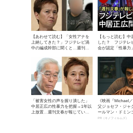
【あわせて読む】「女性アナを
【もっと読む】中
上納してきた？」フジテレビ渦
した？ フジテレ
中の編成幹部に聞くと…週刊文
会が認定「性暴力
春の独占直撃に語っていた“言い
は…週刊文春の記
分”とは
「被害女性の声を握り潰した」
《映画『Michae
中居正広の性暴力を把握→1年以
父ジョセフ・ジャ
上放置…週刊文春が報じていた
ールマン・ドミン
フジテレビの“隠蔽体質”【全文公
ルインタビュー“
PR（キノフィルムズ）
開】
名優、複雑な父親
語る”《日本興収7