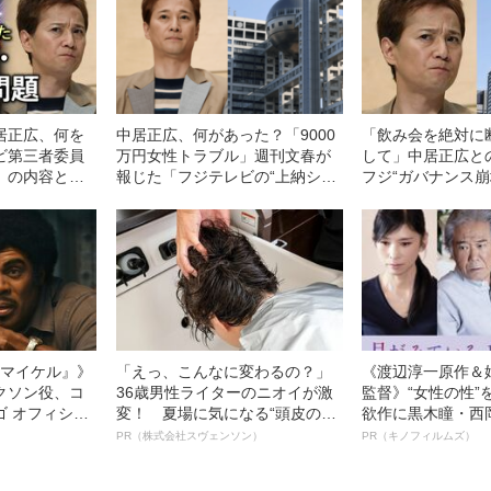
居正広、何を
中居正広、何があった？「9000
「飲み会を絶対に
ビ第三者委員
万円女性トラブル」週刊文春が
して」中居正広と
」の内容と
報じた「フジテレビの“上納シス
フジ“ガバナンス崩
事まとめ
テム”」「松本人志との飲み会」
天下りしていた「
《渦中のプロデューサーA氏を直
ア官僚」【全文公
撃》
l／マイケル』》
「えっ、こんなに変わるの？」
《渡辺淳一原作＆
クソン役、コ
36歳男性ライターのニオイが激
監督》“女性の性”
ゴ オフィシャ
変！ 夏場に気になる“頭皮のニ
欲作に黒木瞳・西
観客を魅了した
オイ”や“ベタつき”を解消す
羊が出演決定！《
PR（株式会社スヴェンソン）
PR（キノフィルムズ）
像への想いを
る、“ウィッグのスペシャリス
ている』》
0億円突破》
ト”が生み出した徹底ケアとは