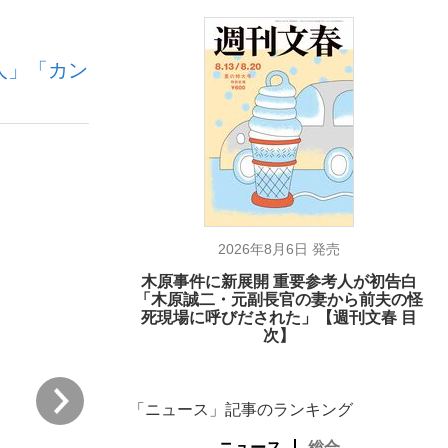
人」「カン
ない資産運用のすべて
が悲しい」『北の国から』倉本聰氏（91...
2026年8月6日 発売
木原事件に新展開 重要参考人が初告白
「木原誠二・元副長官の妻から前夫の怪
死現場に呼びだされた」【週刊文春 目
次】
次
「ニュース」記事のランキング
ニュース
総合