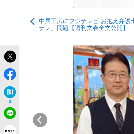
中居正広にフジテレビ“お抱え弁護
テレ」問題【週刊文春全文公開】
「敗因分析は一切聞かれなかった」侍ジャパン選
キングの誕生を、目撃せよ。
the Style
3
前
「目標達成できなかったからと言って…」サッ