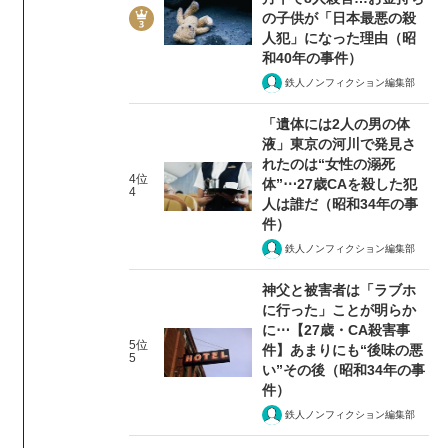
の子供が「日本最悪の殺
人犯」になった理由（昭
和40年の事件）
鉄人ノンフィクション編集部
「遺体には2人の男の体
液」東京の河川で発見さ
れたのは“女性の溺死
4位
体”⋯27歳CAを殺した犯
4
人は誰だ（昭和34年の事
件）
鉄人ノンフィクション編集部
神父と被害者は「ラブホ
に行った」ことが明らか
に⋯【27歳・CA殺害事
5位
件】あまりにも“後味の悪
5
い”その後（昭和34年の事
件）
鉄人ノンフィクション編集部