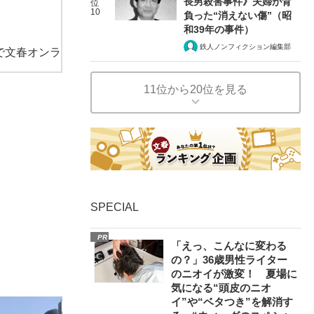
長男殺害事件》夫婦が背
位
10
負った“消えない傷”（昭
和39年の事件）
鉄人ノンフィクション編集部
で文春オンラ
11位から20位を見る
SPECIAL
PR
「えっ、こんなに変わる
の？」36歳男性ライター
のニオイが激変！ 夏場に
気になる“頭皮のニオ
イ”や“ベタつき”を解消す