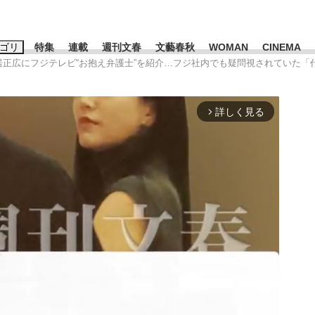
ゴリ
特集
連載
週刊文春
文藝春秋
WOMAN
CINEMA
中居正広にフジテレビ“お抱え弁護士”を紹介…フジ社内でも疑問視されていた
キーワード入力
ス
エンタメ
ライフ
ビジネス
詳しく見る
arrow_forward_ios
ーワードタグ一覧
山凌輝
#高市早苗
#後藤真希
#森岡毅
#城彰二
#内田有紀
観る将棋、読
#亀和田武
て明かした日本代表監督に...
「最悪の空気のまま解散」W