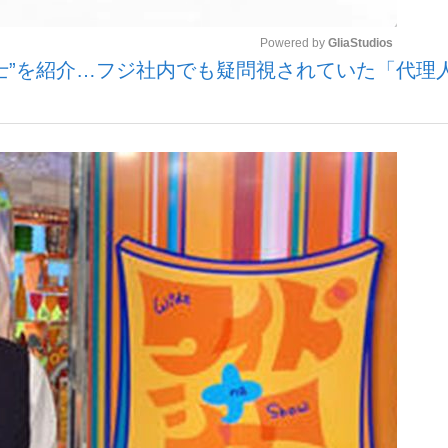
Powered by 
GliaStudios
士”を紹介…フジ社内でも疑問視されていた「代理
いまさら聞け
Mute
手が証言した“NPB聞...
「クマが悪者扱いされているの
もっと見る
カー日本代表・森保一監督...