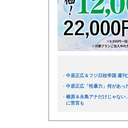
中居正広＆フジ日枝帝国 週刊
中居正広「性暴力」何があっ
椿原＆永島アナだけじゃない…
に苦言も