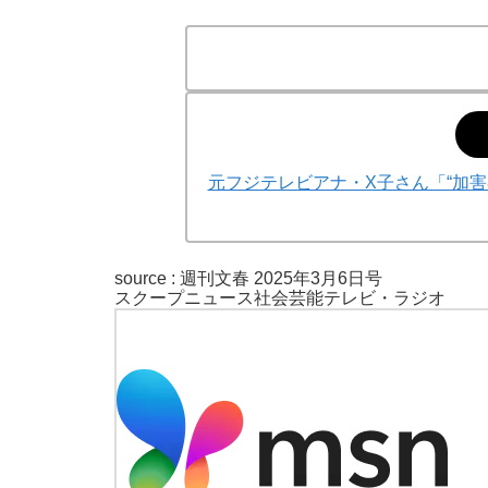
元フジテレビアナ・X子さん「“加
source :
週刊文春 2025年3月6日号
スクープ
ニュース
社会
芸能
テレビ・ラジオ