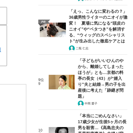
「えっ、こんなに変わるの？」
36歳男性ライターのニオイが激
PR
変！ 夏場に気になる“頭皮の
ニオイ”や“ベタつき”を解消す
る、“ウィッグのスペシャリス
ト”が生み出した徹底ケアとは
二瓶 仁志
週
「子どもがいいひんのや
から、離婚してしまった
ほうが」とも…京都の料
亭の長女（43）が“婿入
9位
9
り”夫と結婚→男の子を出
産後に考えた「跡継ぎ問
題」
中岡 愛子
「本当にごめんなさい」
17歳少女が生後5ヶ月の長
男を殺害…《高島忠夫の
10