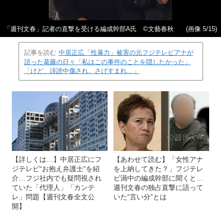
「週刊文春」記者の直撃を受ける編成幹部A氏 ©文藝春秋
(画像 5/15)
記事を読む
中居正広「性暴力」被害の元フジテレビアナが
語った葛藤の日々「私はこの事件のことを隠したかった」
「けど、誹謗中傷され、さげすまれ…」
【詳しくは…】中居正広にフ
【あわせて読む】「女性アナ
ジテレビ“お抱え弁護士”を紹
を上納してきた？」フジテレ
介…フジ社内でも疑問視され
ビ渦中の編成幹部に聞くと…
ていた「代理人」「カンテ
週刊文春の独占直撃に語って
レ」問題【週刊文春全文公
いた“言い分”とは
開】