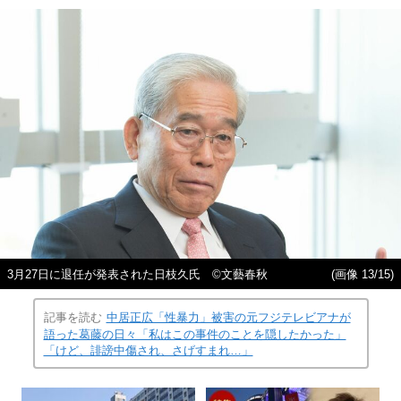
3月27日に退任が発表された日枝久氏 ©文藝春秋
(画像 13/15)
記事を読む
中居正広「性暴力」被害の元フジテレビアナが
語った葛藤の日々「私はこの事件のことを隠したかった」
「けど、誹謗中傷され、さげすまれ…」