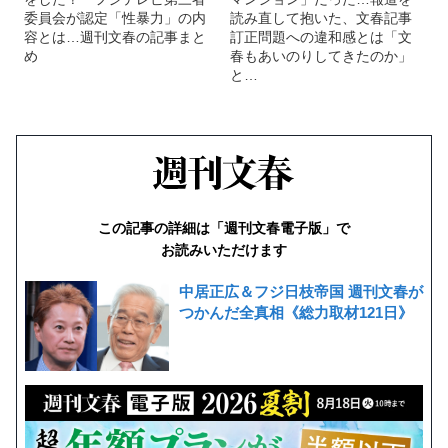
委員会が認定「性暴力」の内
読み直して抱いた、文春記事
容とは…週刊文春の記事まと
訂正問題への違和感とは「文
め
春もあいのりしてきたのか」
と…
この記事の詳細は「週刊文春電子版」で
お読みいただけます
中居正広＆フジ日枝帝国 週刊文春が
つかんだ全真相《総力取材121日》