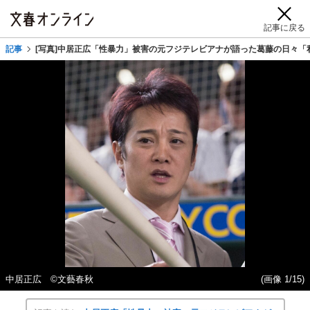
記事に戻る
記事
[写真]中居正広「性暴力」被害の元フジテレビアナが語った葛藤の日々
中居正広 ©文藝春秋
(画像 1/15)