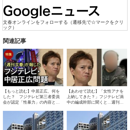
文春オンラインをフォローする
（遷移先で☆マークをクリ
ック）
関連記事
【もっと読む】中居正広、何を
【あわせて読む】「女性アナを
した？ フジテレビ第三者委員
上納してきた？」フジテレビ渦
会が認定「性暴力」の内容と
中の編成幹部に聞くと…週刊文
は…週刊文春の記事まとめ
春の独占直撃に語っていた“言い
分”とは