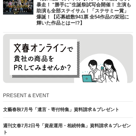
暴走！ “勝手に”生誕祭試写会開催！ 主演も
助演も全部ステイサム！「ステサミー賞」
爆誕！【応募総数941票 全54作品の栄冠に
輝いた作品とはー!?】
PRESENT & EVENT
文藝春秋7月号「遺言・寄付特集」資料請求＆プレゼント
週刊文春7月2日号「資産運用・相続特集」資料請求＆プレゼン
ト