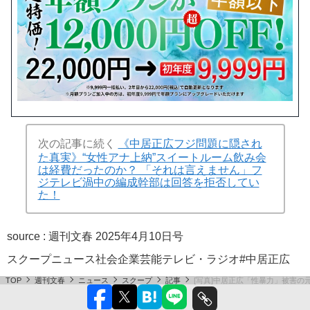
次の記事に続く
《中居正広フジ問題に隠され
た真実》“女性アナ上納”スイートルーム飲み会
は経費だったのか？ 「それは言えません」フ
ジテレビ渦中の編成幹部は回答を拒否してい
た！
source :
週刊文春 2025年4月10日号
スクープ
ニュース
社会
企業
芸能
テレビ・ラジオ
#中居正広
TOP
週刊文春
ニュース
スクープ
記事
[写真]中居正広「性暴力」被害