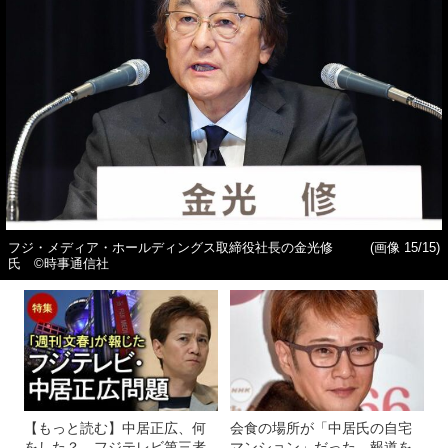
フジ・メディア・ホールディングス取締役社長の金光修
(画像 15/15)
氏 ©時事通信社
【もっと読む】中居正広、何
会食の場所が「中居氏の自宅
をした？ フジテレビ第三者
マンション」だった…報道を