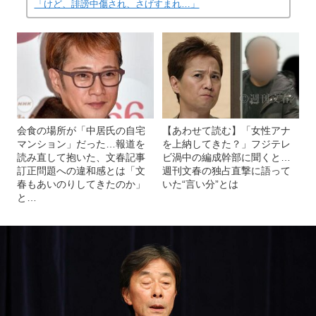
「けど、誹謗中傷され、さげすまれ…」
会食の場所が「中居氏の自宅
【あわせて読む】「女性アナ
マンション」だった…報道を
を上納してきた？」フジテレ
読み直して抱いた、文春記事
ビ渦中の編成幹部に聞くと…
訂正問題への違和感とは「文
週刊文春の独占直撃に語って
春もあいのりしてきたのか」
いた“言い分”とは
と…