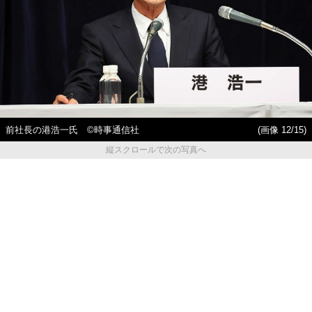
前社長の港浩一氏 ©時事通信社
(画像 12/15)
縦スクロールで次の写真へ