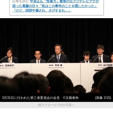
記事を読む
中居正広「性暴力」被害の元フジテレビアナが
語った葛藤の日々「私はこの事件のことを隠したかった」
「けど、誹謗中傷され、さげすまれ…」
3月31日に行われた第三者委員会の会見 ©文藝春秋
(画像 2/15)
縦スクロールで次の写真へ