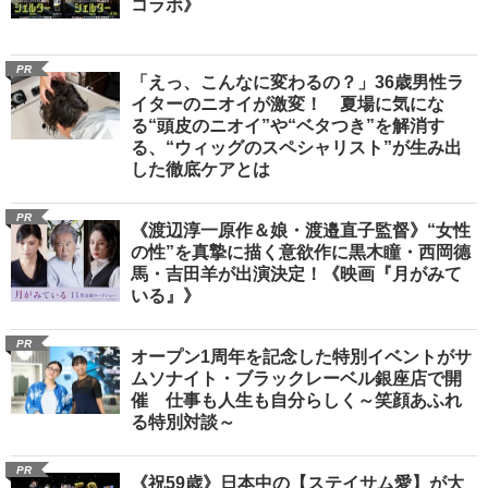
コラボ》
PR
「えっ、こんなに変わるの？」36歳男性ラ
イターのニオイが激変！ 夏場に気にな
る“頭皮のニオイ”や“ベタつき”を解消す
る、“ウィッグのスペシャリスト”が生み出
した徹底ケアとは
PR
《渡辺淳一原作＆娘・渡邉直子監督》“女性
の性”を真摯に描く意欲作に黒木瞳・西岡德
馬・吉田羊が出演決定！《映画『月がみて
いる』》
PR
オープン1周年を記念した特別イベントがサ
ムソナイト・ブラックレーベル銀座店で開
催 仕事も人生も自分らしく～笑顔あふれ
る特別対談～
PR
《祝59歳》日本中の【ステイサム愛】が大