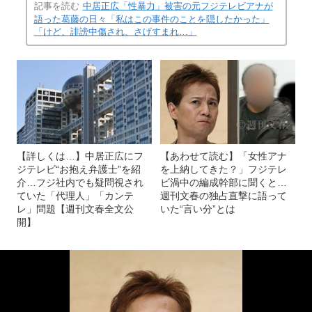
記事を読む
中居正広「性暴力」被害の元フジテレビアナが
語った葛藤の日々「私はこの事件のことを隠したかった」
「けど、誹謗中傷され、さげすまれ…」
【詳しくは…】中居正広にフ
【あわせて読む】「女性アナ
ジテレビ“お抱え弁護士”を紹
を上納してきた？」フジテレ
介…フジ社内でも疑問視され
ビ渦中の編成幹部に聞くと…
ていた「代理人」「カンテ
週刊文春の独占直撃に語って
レ」問題【週刊文春全文公
いた“言い分”とは
開】