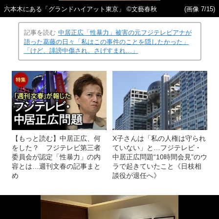
六本木にある「グランドハイアット東京」 ©文藝春秋
(画像 7/15)
記事を読む
中居正広「性暴力」被害の元フジテレビアナが
語った葛藤の日々「私はこの事件のことを隠したかった」
「けど、誹謗中傷され、さげすまれ…」
【もっと読む】中居正広、何
X子さんは「私の人権は守られ
をした？ フジテレビ第三者
ていない」と…フジテレビ・
委員会が認定「性暴力」の内
中居正広問題“10時間会見”のウ
容とは…週刊文春の記事まと
ラで起きていたこと《日枝相
め
談役が退任へ》