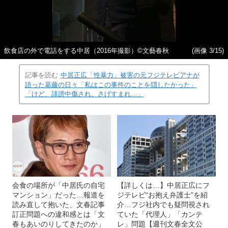
飲食店の外で電話をする中居（2016年撮影）©文藝春秋
(画像 3/15)
記事を読む
中居正広「性暴力」被害の元フジテレビアナが
語った葛藤の日々「私はこの事件のことを隠したかった」
「けど、誹謗中傷され、さげすまれ…」
会食の場所が「中居氏の自宅
【詳しくは…】中居正広にフ
マンション」だった…報道を
ジテレビ“お抱え弁護士”を紹
読み直して抱いた、文春記事
介…フジ社内でも疑問視され
訂正問題への違和感とは「文
ていた「代理人」「カンテ
春もあいのりしてきたのか」
レ」問題【週刊文春全文公