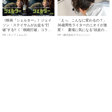
《映画『シェルター』》ジェイ
「えっ、こんなに変わるの？」
ソン・ステイサムがお盆を“打
36歳男性ライターのニオイが激
破”する!!《「眠眠打破」コラ
変！ 夏場に気になる“頭皮のニ
ボ》
オイ”や“ベタつき”を解消す
PR（キノフィルムズ）
PR（株式会社スヴェンソン）
る、“ウィッグのスペシャリス
ト”が生み出した徹底ケアとは