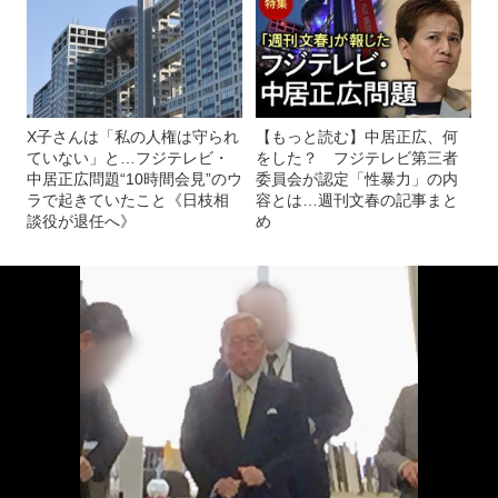
X子さんは「私の人権は守られ
【もっと読む】中居正広、何
ていない」と…フジテレビ・
をした？ フジテレビ第三者
中居正広問題“10時間会見”のウ
委員会が認定「性暴力」の内
ラで起きていたこと《日枝相
容とは…週刊文春の記事まと
談役が退任へ》
め