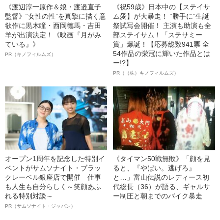
《渡辺淳一原作＆娘・渡邉直子
《祝59歳》日本中の【ステイサ
監督》“女性の性”を真摯に描く意
ム愛】が大暴走！ “勝手に”生誕
欲作に黒木瞳・西岡德馬・吉田
祭試写会開催！ 主演も助演も全
羊が出演決定！《映画『月がみ
部ステイサム！「ステサミー
ている』》
賞」爆誕！【応募総数941票 全
54作品の栄冠に輝いた作品とは
PR（キノフィルムズ）
ー!?】
PR（（株）キノフィルムズ）
オープン1周年を記念した特別イ
《タイマン50戦無敗》「顔を見
ベントがサムソナイト・ブラッ
ると、『やばい。逃げろ』
クレーベル銀座店で開催 仕事
と…」富山伝説のレディース初
も人生も自分らしく～笑顔あふ
代総長（36）が語る、ギャルサ
れる特別対談～
ー制圧と朝までのバイク暴走
PR（サムソナイト・ジャパン）