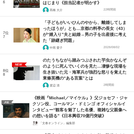
6
はじまり《担当記者が明かす》
22時間前
髙橋 大介
「子どもがいいひんのやから、離婚してしま
ったほうが」とも…京都の料亭の長女（43）
7位
が“婿入り”夫と結婚→男の子を出産後に考え
7
た「跡継ぎ問題」
2026/08/02
中岡 愛子
のたうちながら踏みつぶされた芋虫かなんぞ
NEW
のように死んでいくのを見た…凄惨な現場を
8位
生き抜いた元・海軍兵が強烈な怒りを覚えた
8
東條英機の“ある言葉”とは
2時間前
渡辺 清
《映画『Michael／マイケル』》父ジョセフ・ジャ
PR
クソン役、コールマン・ドミンゴ オフィシャルイ
ンタビュー“観客を魅了した名優、複雑な父親像へ
の想いを語る”《日本興収70億円突破》
「文春オンライン」編集部