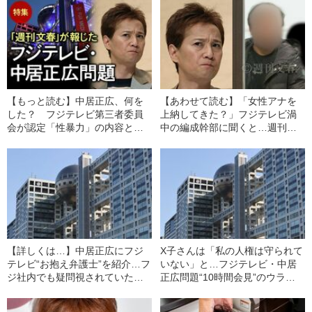
【もっと読む】中居正広、何を
【あわせて読む】「女性アナを
した？ フジテレビ第三者委員
上納してきた？」フジテレビ渦
会が認定「性暴力」の内容と
中の編成幹部に聞くと…週刊文
は…週刊文春の記事まとめ
春の独占直撃に語っていた“言い
分”とは
【詳しくは…】中居正広にフジ
X子さんは「私の人権は守られて
テレビ“お抱え弁護士”を紹介…フ
いない」と…フジテレビ・中居
ジ社内でも疑問視されていた
正広問題“10時間会見”のウラで
「代理人」「カンテレ」問題
起きていたこと《日枝相談役が
【週刊文春全文公開】
退任へ》