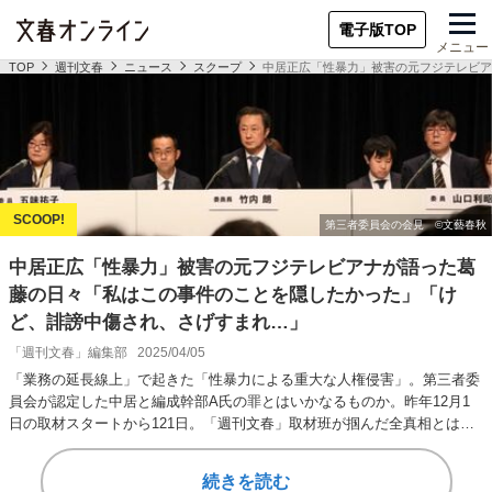
電子版TOP
メニュー
TOP
週刊文春
ニュース
スクープ
中居正広「性暴力」被害の元フジテレビア
中居正広「性暴力」被害の元フジテレビアナが語った葛
藤の日々「私はこの事件のことを隠したかった」「け
ど、誹謗中傷され、さげすまれ…」
「週刊文春」編集部
2025/04/05
「業務の延長線上」で起きた「性暴力による重大な人権侵害」。第三者委
員会が認定した中居と編成幹部A氏の罪とはいかなるものか。昨年12月1
日の取材スタートから121日。「週刊文春」取材班が掴んだ全真相とは
――。「週刊文春…
続きを読む