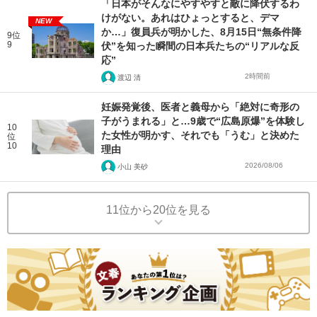
「日本がそんなにやすやすと敵に降伏するわ
けがない。あれはひょっとすると、デマ
NEW
か…」復員兵が明かした、8月15日“無条件降
9位
9
伏”を知った瞬間の日本兵たちの“リアルな反
応”
2時間前
渡辺 清
妊娠発覚後、医者と義母から「絶対に奇形の
子がうまれる」と…9歳で“広島原爆”を体験し
10
た女性が明かす、それでも「うむ」と決めた
位
10
理由
2026/08/06
小山 美砂
11位から20位を見る