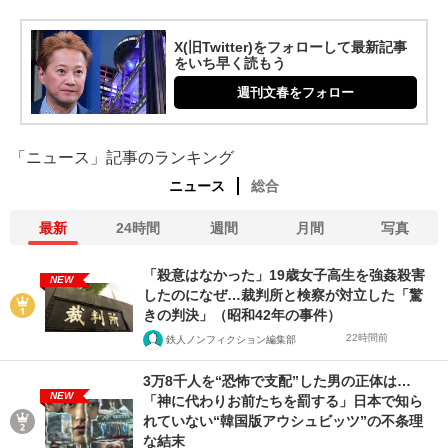
X(旧Twitter)をフォローして最新記事
をいち早く読もう
週刊文春をフォロー
「ニュース」記事のランキング
ニュース
総合
最新
24時間
週間
月間
写真
「殺意はなかった」19歳女子高生を強姦殺害
NEW
したのになぜ…裁判所と検察が対立した「驚
きの判決」（昭和42年の事件）
22時間前
鉄人ノンフィクション編集部
3万8千人を“恐怖で支配”した男の正体は…
NEW
「神に代わりお前たちを罰する」日本で知ら
れていない“韓国版アウシュビッツ”の不条理
な結末