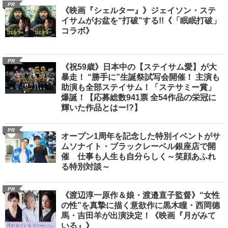
PR
《映画『シェルター』》ジェイソン・ステ
イサムがお盆を“打破”する!!《「眠眠打破」
コラボ》
PR
《祝59歳》日本中の【ステイサム愛】が大
暴走！ “勝手に”生誕祭試写会開催！ 主演も
助演も全部ステイサム！「ステサミー賞」
爆誕！【応募総数941票 全54作品の栄冠に
輝いた作品とはー!?】
PR
オープン1周年を記念した特別イベントがサ
ムソナイト・ブラックレーベル銀座店で開
催 仕事も人生も自分らしく～笑顔あふれ
る特別対談～
PR
《渡辺淳一原作＆娘・渡邉直子監督》“女性
の性”を真摯に描く意欲作に黒木瞳・西岡德
馬・吉田羊が出演決定！《映画『月がみて
いる』》