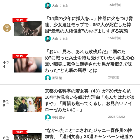
15時間前
大山 くまお
「14歳の少年に挿入を…」性器に火をつけ脅
NEW
迫、少女達はモップで…657人が死亡した韓
国“最悪の人権侵害”のおぞましすぎる実態
15時間前
大山 くまお
「おい、見ろ、あれも敗残兵だ」“国のた
NEW
め”に戦った兵士を待ち受けていた小学生の心
4位
無い嘲笑…戦争に翻弄された男が帰郷先で味
4
わった“どん底の屈辱”とは
2時間前
渡辺 清
京都の名料亭の若女将（43）が“20代から約
10年”お見合いを続けた理由「あんたはわがま
5位
まや」「両親も焦ってくるし、お見合いノイ
5
ローゼみたいに…」
2026/08/02
中岡 愛子
“なかったこと”にされたジャニー喜多川の性
NEW
加害、「週刊文春」33週キャンペーン報道の
6位