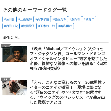
その他のキーワードタグ一覧
#藤田晋
#三山凌輝
#高市早苗
#後藤真希
#森岡毅
#城彰二
#内田有紀
#松田聖子
#玉木雄一郎
#亀和田武
SPECIAL
PR
《映画『Michael／マイケル』》父ジョセ
フ・ジャクソン役、コールマン・ドミンゴ
オフィシャルインタビュー“観客を魅了した
名優、複雑な父親像への想いを語る”《日本
興収70億円突破》
PR
「えっ、こんなに変わるの？」36歳男性ラ
イターのニオイが激変！ 夏場に気にな
る“頭皮のニオイ”や“ベタつき”を解消す
る、“ウィッグのスペシャリスト”が生み出
した徹底ケアとは