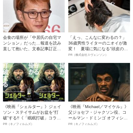
会食の場所が「中居氏の自宅マ
「えっ、こんなに変わるの？」
ンション」だった…報道を読み
36歳男性ライターのニオイが激
直して抱いた、文春記事訂正問
変！ 夏場に気になる“頭皮のニ
題への違和感とは「文春もあい
オイ”や“ベタつき”を解消す
PR（株式会社スヴェンソン）
のりしてきたのか」と…
る、“ウィッグのスペシャリス
ト”が生み出した徹底ケアとは
《映画『シェルター』》ジェイ
《映画『Michael／マイケル』》
ソン・ステイサムがお盆を“打
父ジョセフ・ジャクソン役、コ
破”する!!《「眠眠打破」コラ
ールマン・ドミンゴ オフィシャ
ボ》
ルインタビュー“観客を魅了した
PR（キノフィルムズ）
PR（キノフィルムズ）
名優、複雑な父親像への想いを