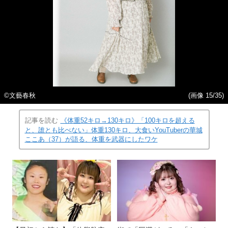
©︎文藝春秋
(画像 15/35)
記事を読む
《体重52キロ→130キロ》「100キロを超える
と、誰とも比べない」体重130キロ、大食いYouTuberの華城
ここあ（37）が語る、体重を武器にしたワケ