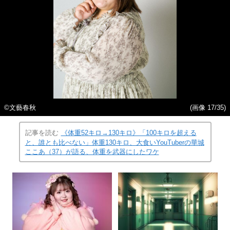
©︎文藝春秋
(画像 17/35)
記事を読む
《体重52キロ→130キロ》「100キロを超える
と、誰とも比べない」体重130キロ、大食いYouTuberの華城
ここあ（37）が語る、体重を武器にしたワケ