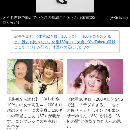
メイド喫茶で働いていた時の華城ここあさん（体重123キ
(画像 5/35)
ロくらい）
記事を読む
《体重52キロ→130キロ》「100キロを超える
と、誰とも比べない」体重130キロ、大食いYouTuberの華城
ここあ（37）が語る、体重を武器にしたワケ
【最初から読む】「体脂肪率
《体重30キロ→200キロ》SNS
10%」の女子高生→「100キロ
では、「デブすぎる」「もっ
超のメイド」に大変身…130キ
と痩せろ」と…インフルエン
ロの華城ここあ（37）が明か
サーゆりん（36）が語る、“3
す、コンプレックスを克服し
桁の壁”と体型で悩む人への思
たワケ
い