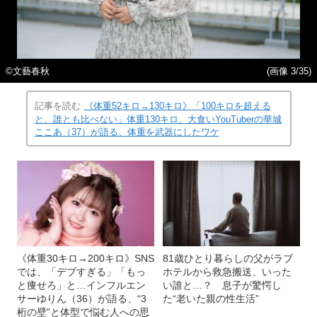
©︎文藝春秋
(画像 3/35)
記事を読む
《体重52キロ→130キロ》「100キロを超える
と、誰とも比べない」体重130キロ、大食いYouTuberの華城
ここあ（37）が語る、体重を武器にしたワケ
《体重30キロ→200キロ》SNS
81歳ひとり暮らしの父がラブ
では、「デブすぎる」「もっ
ホテルから救急搬送、いった
と痩せろ」と…インフルエン
い誰と…？ 息子が驚愕し
サーゆりん（36）が語る、“3
た“老いた親の性生活”
桁の壁”と体型で悩む人への思