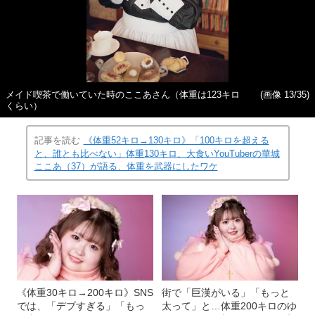
メイド喫茶で働いていた時のここあさん（体重は123キロ
(画像 13/35)
くらい）
記事を読む
《体重52キロ→130キロ》「100キロを超える
と、誰とも比べない」体重130キロ、大食いYouTuberの華城
ここあ（37）が語る、体重を武器にしたワケ
《体重30キロ→200キロ》SNS
街で「巨漢がいる」「もっと
では、「デブすぎる」「もっ
太って」と…体重200キロのゆ