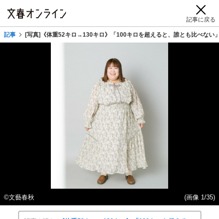
記事に戻る
記事
[写真]《体重52キロ→130キロ》「100キロを超えると、誰とも比べない
©︎文藝春秋
(画像 1/35)