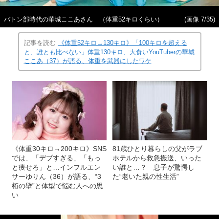
バトン部時代の華城ここあさん （体重52キロくらい）
(画像 7/35)
記事を読む
《体重52キロ→130キロ》「100キロを超える
と、誰とも比べない」体重130キロ、大食いYouTuberの華城
ここあ（37）が語る、体重を武器にしたワケ
《体重30キロ→200キロ》SNS
81歳ひとり暮らしの父がラブ
では、「デブすぎる」「もっ
ホテルから救急搬送、いった
と痩せろ」と…インフルエン
い誰と…？ 息子が驚愕し
サーゆりん（36）が語る、“3
た“老いた親の性生活”
桁の壁”と体型で悩む人への思
い