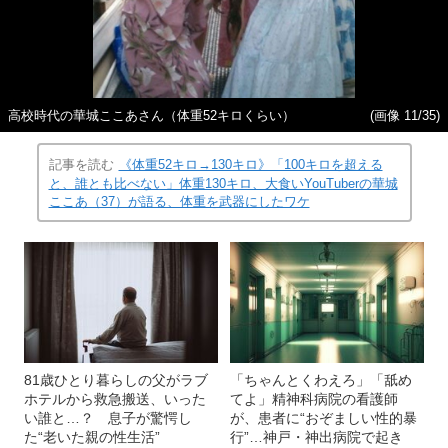
高校時代の華城ここあさん（体重52キロくらい）
(画像 11/35)
記事を読む
《体重52キロ→130キロ》「100キロを超える
と、誰とも比べない」体重130キロ、大食いYouTuberの華城
ここあ（37）が語る、体重を武器にしたワケ
81歳ひとり暮らしの父がラブ
「ちゃんとくわえろ」「舐め
ホテルから救急搬送、いった
てよ」精神科病院の看護師
い誰と…？ 息子が驚愕し
が、患者に“おぞましい性的暴
た“老いた親の性生活”
行”…神戸・神出病院で起き