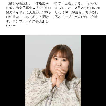
【最初から読む】「体脂肪率
街で「巨漢がいる」「もっと
10%」の女子高生→「100キロ
太って」と…体重200キロのゆ
超のメイド」に大変身…130キ
りん（36）が語る、周りの反
ロの華城ここあ（37）が明か
応と「デブ」と言われる心情
す、コンプレックスを克服し
たワケ