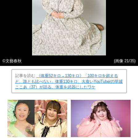
©︎文藝春秋
(画像 21/35)
記事を読む
《体重52キロ→130キロ》「100キロを超える
と、誰とも比べない」体重130キロ、大食いYouTuberの華城
ここあ（37）が語る、体重を武器にしたワケ