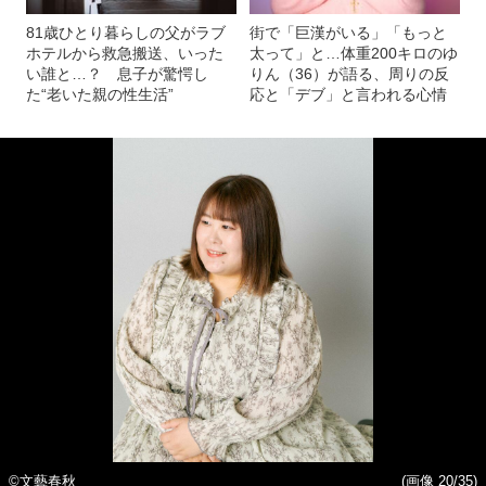
81歳ひとり暮らしの父がラブ
街で「巨漢がいる」「もっと
ホテルから救急搬送、いった
太って」と…体重200キロのゆ
い誰と…？ 息子が驚愕し
りん（36）が語る、周りの反
た“老いた親の性生活”
応と「デブ」と言われる心情
©︎文藝春秋
(画像 20/35)