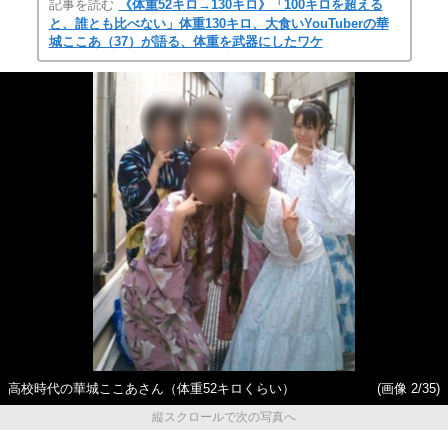
記事を読む
《体重52キロ→130キロ》「100キロを超える
と、誰とも比べない」体重130キロ、大食いYouTuberの華
城ここあ（37）が語る、体重を武器にしたワケ
高校時代の華城ここあさん（体重52キロくらい）
(画像 2/35)
縦スクロールで次の写真へ