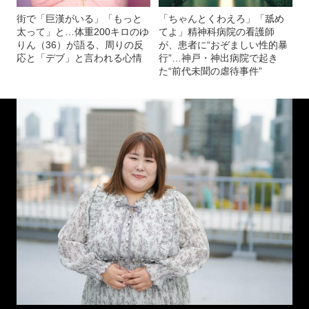
街で「巨漢がいる」「もっと
「ちゃんとくわえろ」「舐め
太って」と…体重200キロのゆ
てよ」精神科病院の看護師
りん（36）が語る、周りの反
が、患者に“おぞましい性的暴
応と「デブ」と言われる心情
行”…神戸・神出病院で起き
た“前代未聞の虐待事件”