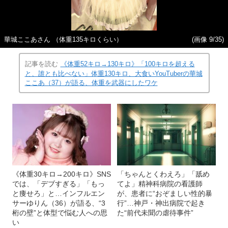
華城ここあさん （体重135キロくらい）
(画像 9/35)
記事を読む
《体重52キロ→130キロ》「100キロを超える
と、誰とも比べない」体重130キロ、大食いYouTuberの華城
ここあ（37）が語る、体重を武器にしたワケ
《体重30キロ→200キロ》SNS
「ちゃんとくわえろ」「舐め
では、「デブすぎる」「もっ
てよ」精神科病院の看護師
と痩せろ」と…インフルエン
が、患者に“おぞましい性的暴
サーゆりん（36）が語る、“3
行”…神戸・神出病院で起き
桁の壁”と体型で悩む人への思
た“前代未聞の虐待事件”
い