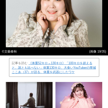
©︎文藝春秋
(画像 19/35)
記事を読む
《体重52キロ→130キロ》「100キロを超える
と、誰とも比べない」体重130キロ、大食いYouTuberの華城
ここあ（37）が語る、体重を武器にしたワケ