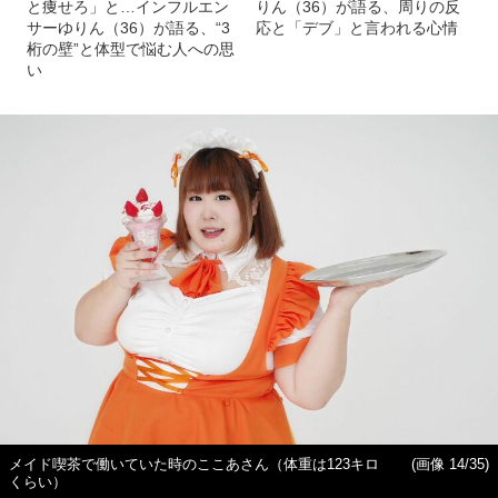
と痩せろ」と…インフルエン
りん（36）が語る、周りの反
サーゆりん（36）が語る、“3
応と「デブ」と言われる心情
桁の壁”と体型で悩む人への思
い
メイド喫茶で働いていた時のここあさん（体重は123キロ
(画像 14/35)
くらい）