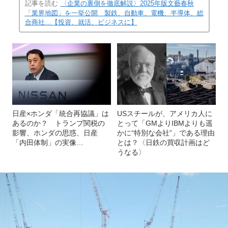
記事を読む
〈企業の裏側を徹底解説〉2025年版文藝春秋
「業界地図」を一挙公開 製鉄、自動車、電機、半導体、総
合商社…【投資、就活、ビジネスに】
日産×ホンダ「統合再協議」は
USスチールが、アメリカ人に
あるのか？ トランプ関税の
とって「GMよりIBMよりも遥
影響、ホンダの思惑、日産
かに“特別な会社”」である理由
「内田体制」の実像…
とは？〈日鉄の買収計画はど
うなる〉