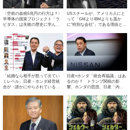
〈空前の血税5兆円の行方は？〉
USスチールが、アメリカ人にと
半導体の国策プロジェクト「ラ
って「GMよりIBMよりも遥か
ピダス」は失敗の歴史に学んで
に“特別な会社”」である理由と
いるか？「使うのは国の金。成
は？〈日鉄の買収計画はどうな
果が出なくても責任なし」の過
る〉
去も
「結婚なら相手が怒って出てい
日産×ホンダ「統合再協議」はあ
くレベル」日産・ホンダ経営統
るのか？ トランプ関税の影
合が〈誰かにやらされている〉
響、ホンダの思惑、日産「内田
と感じたワケ《記者歴37年ジャ
体制」の実像…
ーナリストが裏読み》