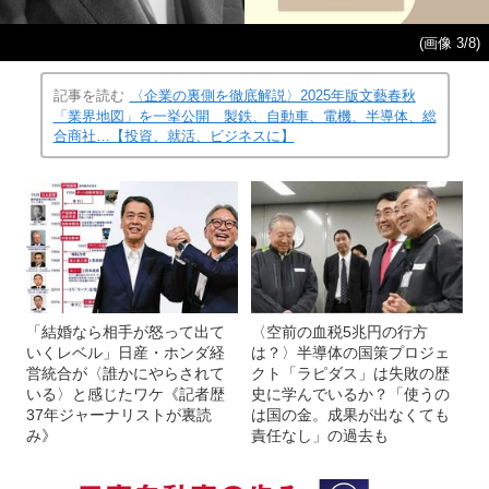
(画像 3/8)
記事を読む
〈企業の裏側を徹底解説〉2025年版文藝春秋
「業界地図」を一挙公開 製鉄、自動車、電機、半導体、総
合商社…【投資、就活、ビジネスに】
「結婚なら相手が怒って出て
〈空前の血税5兆円の行方
いくレベル」日産・ホンダ経
は？〉半導体の国策プロジェ
営統合が〈誰かにやらされて
クト「ラピダス」は失敗の歴
いる〉と感じたワケ《記者歴
史に学んでいるか？「使うの
37年ジャーナリストが裏読
は国の金。成果が出なくても
み》
責任なし」の過去も