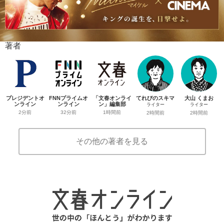
著者
プレジデントオ
FNNプライムオ
「文春オンライ
てれびのスキマ
大山 くまお
ンライン
ンライン
ン」編集部
ライター
ライター
2分前
32分前
1時間前
2時間前
2時間前
その他の著者を見る