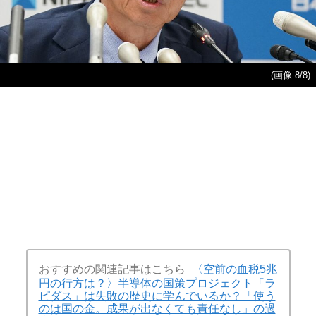
(画像 8/8)
おすすめの関連記事はこちら
〈空前の血税5兆
円の行方は？〉半導体の国策プロジェクト「ラ
ピダス」は失敗の歴史に学んでいるか？「使う
のは国の金。成果が出なくても責任なし」の過