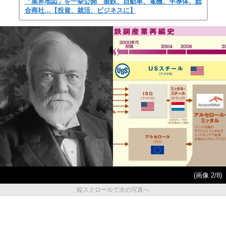
「業界地図」を一挙公開 製鉄、自動車、電機、半導体、総
合商社…【投資、就活、ビジネスに】
(画像 2/8)
縦スクロールで次の写真へ