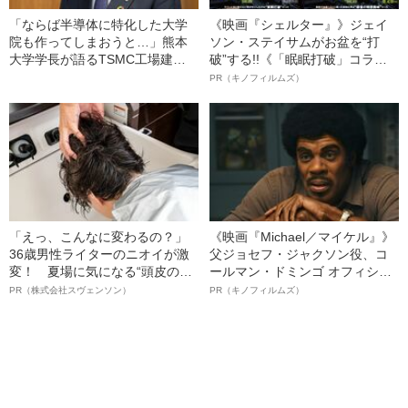
「ならば半導体に特化した大学
《映画『シェルター』》ジェイ
院も作ってしまおうと…」熊本
ソン・ステイサムがお盆を“打
大学学長が語るTSMC工場建設
破”する!!《「眠眠打破」コラ
が“100年に1度の大チャンス”で
ボ》
PR（キノフィルムズ）
ある理由
「えっ、こんなに変わるの？」
《映画『Michael／マイケル』》
36歳男性ライターのニオイが激
父ジョセフ・ジャクソン役、コ
変！ 夏場に気になる“頭皮のニ
ールマン・ドミンゴ オフィシャ
オイ”や“ベタつき”を解消す
ルインタビュー“観客を魅了した
PR（株式会社スヴェンソン）
PR（キノフィルムズ）
る、“ウィッグのスペシャリス
名優、複雑な父親像への想いを
ト”が生み出した徹底ケアとは
語る”《日本興収70億円突破》