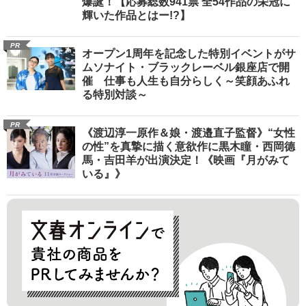
爆誕！【応募総数941票 全54作品の栄冠に
輝いた作品とはー!?】
PR
オープン1周年を記念した特別イベントがサ
ムソナイト・ブラックレーベル銀座店で開
催 仕事も人生も自分らしく～笑顔あふれ
る特別対談～
PR
《渡辺淳一原作＆娘・渡邉直子監督》“女性
の性”を真摯に描く意欲作に黒木瞳・西岡德
馬・吉田羊が出演決定！《映画『月がみて
いる』》