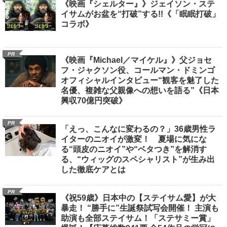
《映画『シェルター』》ジェイソン・ステ
イサムがお盆を“打破”する!!《「眠眠打破」
コラボ》
PR
《映画『Michael／マイケル』》父ジョセ
フ・ジャクソン役、コールマン・ドミンゴ
オフィシャルインタビュー“観客を魅了した
名優、複雑な父親像への想いを語る”《日本
興収70億円突破》
PR
「えっ、こんなに変わるの？」36歳男性ラ
イターのニオイが激変！ 夏場に気にな
る“頭皮のニオイ”や“ベタつき”を解消す
る、“ウィッグのスペシャリスト”が生み出
した徹底ケアとは
PR
《祝59歳》日本中の【ステイサム愛】が大
暴走！ “勝手に”生誕祭試写会開催！ 主演も
助演も全部ステイサム！「ステサミー賞」