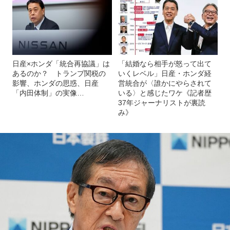
日産×ホンダ「統合再協議」は
「結婚なら相手が怒って出て
あるのか？ トランプ関税の
いくレベル」日産・ホンダ経
影響、ホンダの思惑、日産
営統合が〈誰かにやらされて
「内田体制」の実像…
いる〉と感じたワケ《記者歴
37年ジャーナリストが裏読
み》