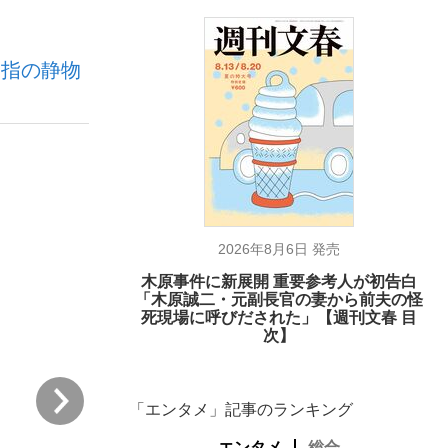
屈指の静物
ない資産運用のすべて
が悲しい」『北の国から』倉本聰氏（91...
2026年8月6日 発売
木原事件に新展開 重要参考人が初告白
「木原誠二・元副長官の妻から前夫の怪
死現場に呼びだされた」【週刊文春 目
次】
次
「エンタメ」記事のランキング
エンタメ
総合