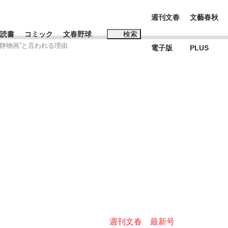
週刊文春
文藝春秋
読書
コミック
文春野球
検索
静物画”と言われる理由
電子版
PLUS
インタビュー
読書
#玉木雄一郎
む将棋
BC日本代表“敗戦”の真実 選手が明かす...
週刊文春 最新号