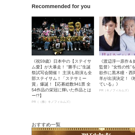
Recommended for you
《祝59歳》日本中の【ステイサ
《渡辺淳一原作＆
ム愛】が大暴走！ “勝手に”生誕
監督》“女性の性”
祭試写会開催！ 主演も助演も全
欲作に黒木瞳・西
部ステイサム！「ステサミー
羊が出演決定！《
賞」爆誕！【応募総数941票 全
ている』》
54作品の栄冠に輝いた作品とは
PR（キノフィルムズ）
ー!?】
PR（（株）キノフィルムズ）
おすすめ一覧