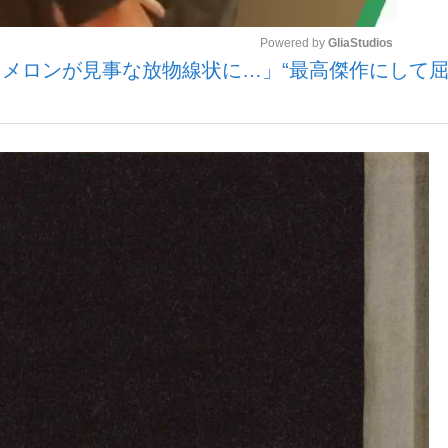
Powered by 
GliaStudios
メロンが見事な放物線状に…」“最高傑作にして
いまさら聞け
Mute
手が証言した“NPB聞...
「クマが悪者扱いされているの
もっと見る
カー日本代表・森保一監督...