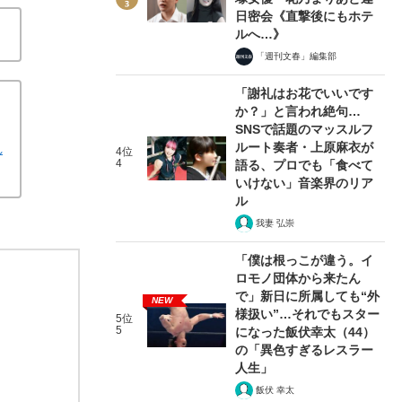
日密会《直撃後にもホテ
ルへ…》
「週刊文春」編集部
「謝礼はお花でいいです
か？」と言われ絶句…
SNSで話題のマッスルフ
ルート奏者・上原麻衣が
れ
4位
4
語る、プロでも「食べて
いけない」音楽界のリア
ル
我妻 弘崇
「僕は根っこが違う。イ
ロモノ団体から来たん
で」新日に所属しても“外
NEW
様扱い”…それでもスター
5位
5
になった飯伏幸太（44）
の「異色すぎるレスラー
人生」
飯伏 幸太