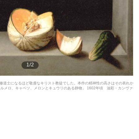
もっと見る
1/2
修道士になるほど敬虔なキリスト教徒でした。本作の精神性の高さはその表れか
ルメロ、キャベツ、メロンとキュウリのある静物」 1602年頃 油彩・カンヴァ