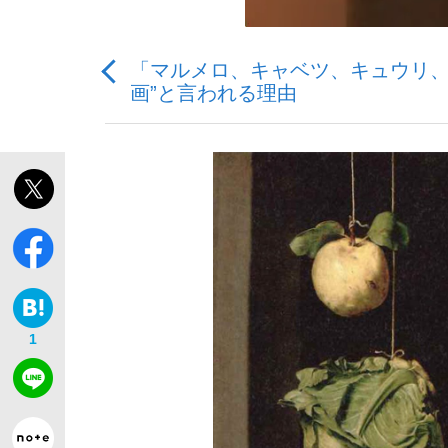
「マルメロ、キャベツ、キュウリ、
画”と言われる理由
「敗因分析は一切聞かれなかった」侍ジャパン選
キングの誕生を、目撃せよ。
the Style
1
「目標達成できなかったからと言って…」サッ