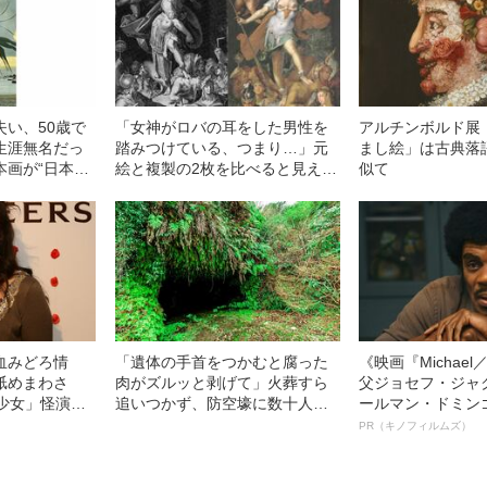
失い、50歳で
「女神がロバの耳をした男性を
アルチンボルド展
生涯無名だっ
踏みつけている、つまり…」元
まし絵」は古典落
本画が“日本画
絵と複製の2枚を比べると見えて
似て
理由とは
くる“相違点”とは
血みどろ情
「遺体の手首をつかむと腐った
《映画『Michae
舐めまわさ
肉がズルッと剥げて」火葬すら
父ジョセフ・ジャ
少女」怪演
追いつかず、防空壕に数十人
ールマン・ドミン
69）の美しす
を“集団土葬”…この世の地獄を見
ルインタビュー“
PR（キノフィルムズ）
た少年兵が明かした“過酷すぎる
名優、複雑な父親
任務”とは
語る”《日本興収7