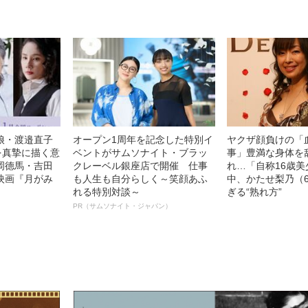
娘・渡邉直子
オープン1周年を記念した特別イ
ヤクザ顔負けの「
を真摯に描く意
ベントがサムソナイト・ブラッ
事」豊満な身体を
岡德馬・吉田
クレーベル銀座店で開催 仕事
れ…「自称16歳
映画『月がみ
も人生も自分らしく～笑顔あふ
中、かたせ梨乃（
れる特別対談～
ぎる“熟れ方”
PR（サムソナイト・ジャパン）