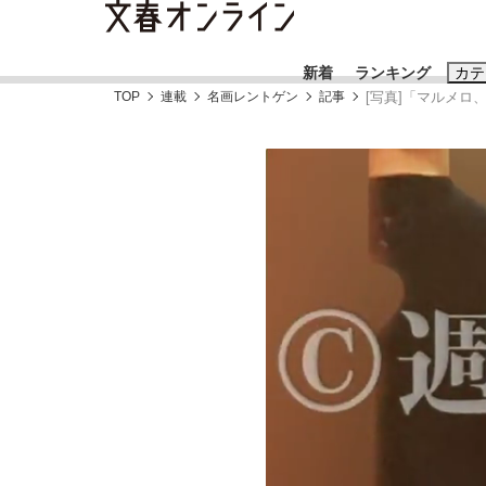
新着
ランキング
カテ
TOP
連載
名画レントゲン
記事
[写真]「マルメ
スクープ
ニュー
おすすめのキ
#藤田晋
#三
#亀和田武
#
「90%は失敗する。でも…」本田圭佑が初め
終戦から81年