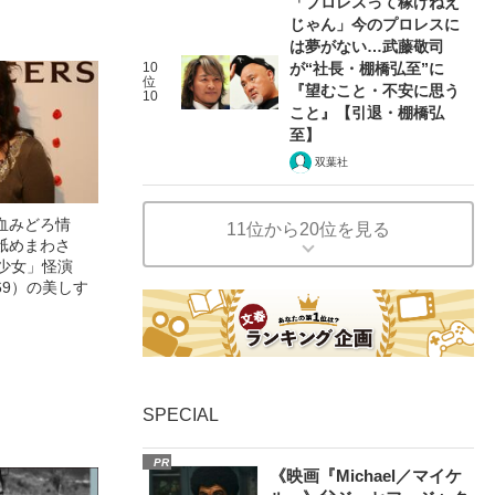
「プロレスって稼げねえ
じゃん」今のプロレスに
は夢がない…武藤敬司
10
が“社長・棚橋弘至”に
位
『望むこと・不安に思う
10
こと』【引退・棚橋弘
至】
双葉社
血みどろ情
11位から20位を見る
舐めまわさ
美少女」怪演
69）の美しす
SPECIAL
PR
《映画『Michael／マイケ