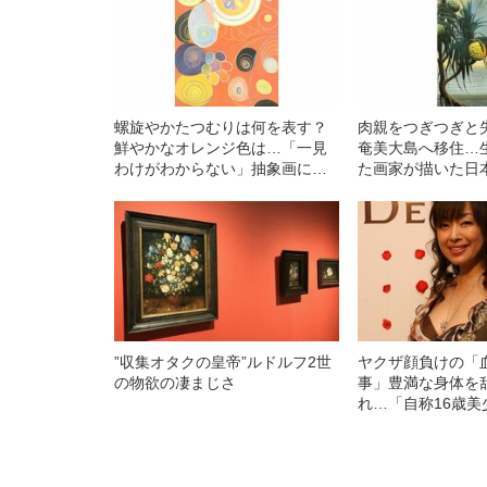
螺旋やかたつむりは何を表す？
肉親をつぎつぎと
鮮やかなオレンジ色は…「一見
奄美大島へ移住…
わけがわからない」抽象画に描
た画家が描いた日
かれた“青年期の活発さ”
らしくない”その
”収集オタクの皇帝”ルドルフ2世
ヤクザ顔負けの「
の物欲の凄まじさ
事」豊満な身体を
れ…「自称16歳美
中、かたせ梨乃（
ぎる“熟れ方”