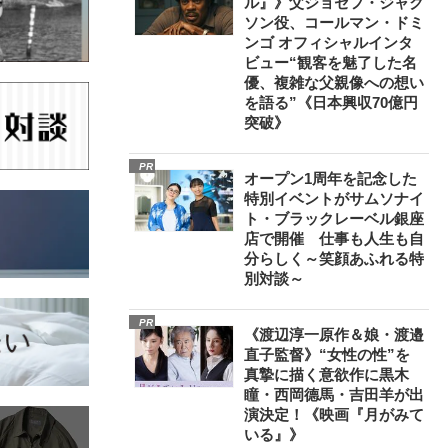
ル』》父ジョセフ・ジャク
ソン役、コールマン・ドミ
ンゴ オフィシャルインタ
ビュー“観客を魅了した名
優、複雑な父親像への想い
を語る”《日本興収70億円
突破》
PR
オープン1周年を記念した
特別イベントがサムソナイ
ト・ブラックレーベル銀座
店で開催 仕事も人生も自
分らしく～笑顔あふれる特
別対談～
PR
《渡辺淳一原作＆娘・渡邉
直子監督》“女性の性”を
真摯に描く意欲作に黒木
瞳・西岡德馬・吉田羊が出
演決定！《映画『月がみて
いる』》