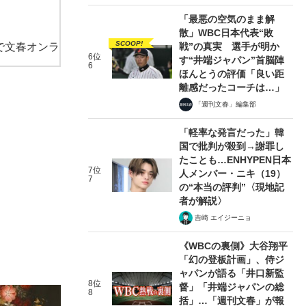
「最悪の空気のまま解
散」WBC日本代表“敗
SCOOP!
で文春オンラ
戦”の真実 選手が明か
6位
す“井端ジャパン”首脳陣
6
ほんとうの評価「良い距
離感だったコーチは…」
「週刊文春」編集部
「軽率な発言だった」韓
国で批判が殺到→謝罪し
たことも…ENHYPEN日本
7位
人メンバー・ニキ（19）
7
の“本当の評判”〈現地記
者が解説〉
吉崎 エイジーニョ
《WBCの裏側》大谷翔平
「幻の登板計画」、侍ジ
ャパンが語る「井口新監
8位
督」「井端ジャパンの総
8
括」…「週刊文春」が報