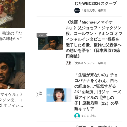
じたWBC2026スクープ
「週刊文春」編集部
《映画『Michael／マイケ
ル』》父ジョセフ・ジャクソン
 熟達の「だ
役、コールマン・ドミンゴ オフ
PR
語の味わいに
ィシャルインタビュー“観客を
魅了した名優、複雑な父親像へ
の想いを語る”《日本興収70億
円突破》
「文春オンライン」編集部
「生理が来ないの」チョ
コバナナをくわえ、自ら
の経血を…“狂気すぎる
JK”を熱演、旧ジャニーズ
9位
l／マイケル』》
9
系アイドルの【推しの
クソン役、コ
子】原菜乃華（22）の早
ゴ オフィシャ
熟キャリア
観客を魅了した
像への想いを
ゆるま 小林
0億円突破》