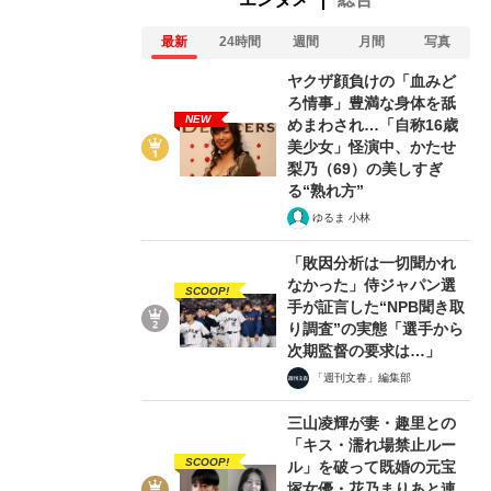
最新
24時間
週間
月間
写真
ヤクザ顔負けの「血みど
ろ情事」豊満な身体を舐
NEW
めまわされ…「自称16歳
美少女」怪演中、かたせ
梨乃（69）の美しすぎ
る“熟れ方”
「マルメロ、キャベツ、キュウリ、メロンが見事な放物線状
ゆるま 小林
れる理由
「敗因分析は一切聞かれ
フアン・サンチェス・コターン「マルメロ、キャベツ、メロ
2025/05/21
なかった」侍ジャパン選
SCOOP!
手が証言した“NPB聞き取
り調査”の実態「選手から
関連記事
次期監督の要求は…」
「週刊文春」編集部
螺旋やかたつむりは何を表す？ 鮮やかなオレンジ色は
た“青年期の活発さ”
肉親をつぎつぎと失い、50歳で奄
三山凌輝が妻・趣里との
日本画が“日本画らしくない”その理由とは
「女神がロバ
「キス・濡れ場禁止ルー
SCOOP!
ル」を破って既婚の元宝
り…」元絵と複製の2枚を比べると見えてくる“相違点”
塚女優・花乃まりあと連