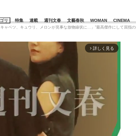
ゴリ
特集
連載
週刊文春
文藝春秋
WOMAN
CINEMA
ロ、キャベツ、キュウリ、メロンが見事な放物線状に…」“最高傑作にして屈指の
キーワード入力
ス
エンタメ
ライフ
ビジネス
詳しく見る
arrow_forward_ios
ーワードタグ一覧
山凌輝
#後藤真希
#森岡毅
#城彰二
#内田有紀
#松田聖子
観る将棋、読
池上彰
て明かした日本代表監督に...
「最悪の空気のまま解散」W