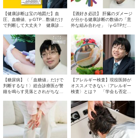
【健康診断は宝の地図だ】血
【酒好き必読】 肝臓のダメージ
圧、血糖値、γ-GTP…数値だけ
が分かる健康診断の数値の「意
で判断して大丈夫？ 健康診断
外な組み合わせ」〈γ-GTPだけ
の結果を読み解く“医師の裏ワ
じゃない〉
ザ”を徹底解説
【糖尿病】〈「血糖値」だけで
【アレルギー検査】現役医師が
判断するな！〉総合診療医が警
オススメできない〈アレルギー
鐘を鳴らす見落とされがちな
検査〉とは？ 「学会も否定
「ある検診の数値」
的。200種以上の反応を調べられ
るが…」《1回3万円～》