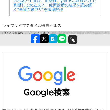
の地図だ】血圧、血糖値、γ-GTP…数値だけで
判断して大丈夫？ 健康診断の結果を読み解
く“医師の裏ワザ”を徹底解説
ライフ
ライフスタイル
医療
ヘルス
TOP
文藝春秋
ライフ
記事
[写真]【高齢者と水の新常識】医師が語る「1日