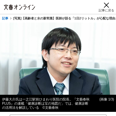
記事に戻る
記事
[写真]【高齢者と水の新常識】医師が語る「1日2リットル」が心配な理由
伊藤大介氏は一之江駅前ひまわり医院の院長。『文藝春秋
(画像 1/3)
PLUS』の連載「健康診断は宝の地図だ」では、健康診断
の活用法を解説している ©文藝春秋