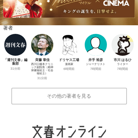
著者
「週刊文春」編
斉藤 章佳
ドリヤス工場
井手 裕彦
市川 はるひ
集部
西川口榎本クリニ
漫画家
ジャーナリスト
ライター
ック副院長（精神
31分前
6時間前
7時間前
7時間前
保健福祉士・社会
福祉士）
31分前
その他の著者を見る