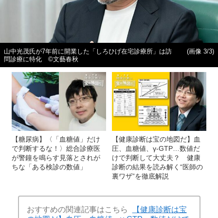
山中光茂氏が7年前に開業した「しろひげ在宅診療所」は訪
(画像 3/3)
問診療に特化 ©文藝春秋
【糖尿病】〈「血糖値」だけ
【健康診断は宝の地図だ】血
で判断するな！〉総合診療医
圧、血糖値、γ-GTP…数値だ
が警鐘を鳴らす見落とされが
けで判断して大丈夫？ 健康
ちな「ある検診の数値」
診断の結果を読み解く“医師の
裏ワザ”を徹底解説
おすすめの関連記事はこちら
【健康診断は宝