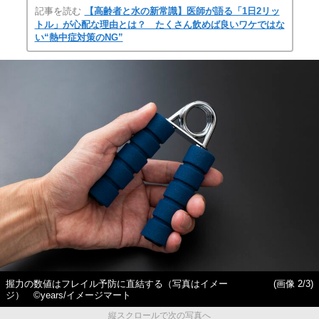
記事を読む
【高齢者と水の新常識】医師が語る「1日2リッ
トル」が心配な理由とは？ たくさん飲めば良いワケではな
い“熱中症対策のNG”
握力の数値はフレイル予防に直結する（写真はイメー
(画像 2/3)
ジ） ©years/イメージマート
縦スクロールで次の写真へ