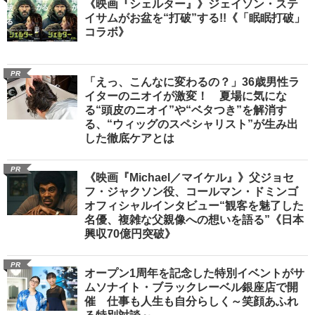
《映画『シェルター』》ジェイソン・ステ
イサムがお盆を“打破”する!!《「眠眠打破」
コラボ》
PR
「えっ、こんなに変わるの？」36歳男性ラ
イターのニオイが激変！ 夏場に気にな
る“頭皮のニオイ”や“ベタつき”を解消す
る、“ウィッグのスペシャリスト”が生み出
した徹底ケアとは
PR
《映画『Michael／マイケル』》父ジョセ
フ・ジャクソン役、コールマン・ドミンゴ
オフィシャルインタビュー“観客を魅了した
名優、複雑な父親像への想いを語る”《日本
興収70億円突破》
PR
オープン1周年を記念した特別イベントがサ
ムソナイト・ブラックレーベル銀座店で開
催 仕事も人生も自分らしく～笑顔あふれ