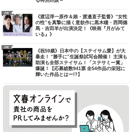
る特別対談～
PR
《渡辺淳一原作＆娘・渡邉直子監督》“女性
の性”を真摯に描く意欲作に黒木瞳・西岡德
馬・吉田羊が出演決定！《映画『月がみて
いる』》
PR
《祝59歳》日本中の【ステイサム愛】が大
暴走！ “勝手に”生誕祭試写会開催！ 主演も
助演も全部ステイサム！「ステサミー賞」
爆誕！【応募総数941票 全54作品の栄冠に
輝いた作品とはー!?】