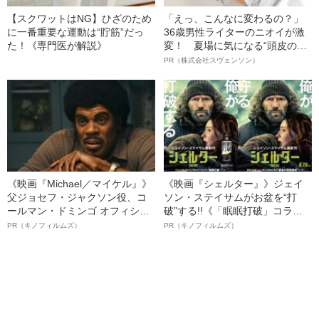
【スクワットはNG】ひざのため
「えっ、こんなに変わるの？」
に一番重要な運動は“貯筋”だっ
36歳男性ライターのニオイが激
た！《専門医が解説》
変！ 夏場に気になる“頭皮のニ
オイ”や“ベタつき”を解消す
PR（株式会社スヴェンソン）
る、“ウィッグのスペシャリス
ト”が生み出した徹底ケアとは
《映画『Michael／マイケル』》
《映画『シェルター』》ジェイ
父ジョセフ・ジャクソン役、コ
ソン・ステイサムがお盆を“打
ールマン・ドミンゴ オフィシャ
破”する!!《「眠眠打破」コラ
ルインタビュー“観客を魅了した
ボ》
PR（キノフィルムズ）
PR（キノフィルムズ）
名優、複雑な父親像への想いを
語る”《日本興収70億円突破》