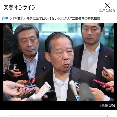
記事に戻る
記事
[写真]“オモテに出てはいけないおじさん”二階俊博の時代錯誤
(画像 1/5)