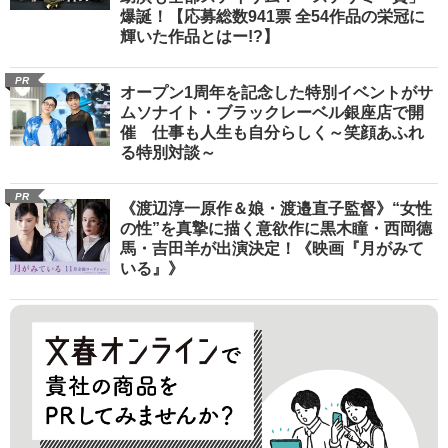
爆誕！【応募総数941票 全54作品の栄冠に
輝いた作品とはー!?】
PR
オープン1周年を記念した特別イベントがサ
ムソナイト・ブラックレーベル銀座店で開
催 仕事も人生も自分らしく～笑顔あふれ
る特別対談～
PR
《渡辺淳一原作＆娘・渡邉直子監督》“女性
の性”を真摯に描く意欲作に黒木瞳・西岡德
馬・吉田羊が出演決定！《映画『月がみて
いる』》