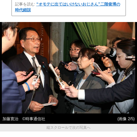
記事を読む
“オモテに出てはいけないおじさん”二階俊博の
時代錯誤
加藤寛治 ©時事通信社
(画像 2/5)
縦スクロールで次の写真へ