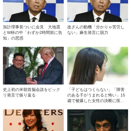
加計理事長ついに会見 大地震
改ざんの動機「分かりゃ苦労し
とW杯の中「わずか2時間前に告
ない」麻生発言に脱力
知」の思惑
史上初の米朝首脳会談をビック
「子どもはつくらない」「障害
リ発言で振り返る
のある子がうまれると怖い」15
歳で被爆した女性の決断に医者
が激怒…彼女の人生を変えた“医
者からの衝撃的な一言”