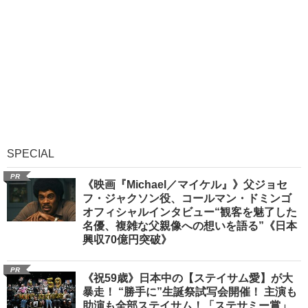
SPECIAL
PR
《映画『Michael／マイケル』》父ジョセ
フ・ジャクソン役、コールマン・ドミンゴ
オフィシャルインタビュー“観客を魅了した
名優、複雑な父親像への想いを語る”《日本
興収70億円突破》
PR
《祝59歳》日本中の【ステイサム愛】が大
暴走！ “勝手に”生誕祭試写会開催！ 主演も
助演も全部ステイサム！「ステサミー賞」