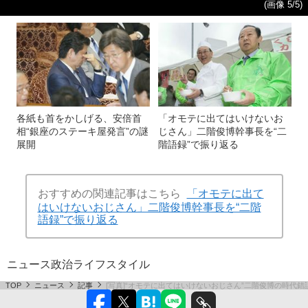
(画像 5/5)
各紙も首をかしげる、安倍首
「オモテに出てはいけないお
相“銀座のステーキ屋発言”の謎
じさん」二階俊博幹事長を“二
展開
階語録”で振り返る
おすすめの関連記事はこちら
「オモテに出て
はいけないおじさん」二階俊博幹事長を“二階
語録”で振り返る
ニュース
政治
ライフスタイル
TOP
ニュース
記事
[写真]“オモテに出てはいけないおじさん”二階俊博の時代錯