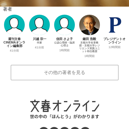
著者
週刊文春
川越 宗一
信田 さよ子
鎌田 浩毅
プレジデントオ
CINEMAオンラ
ンライン
作家
公認心理師・臨床
京都大学名誉教
イン編集部
心理士
授・京都大学レジ
12時間前
41分前
リエンス実践ユニ
1時間前
41分前
ット特任教授
1時間前
その他の著者を見る