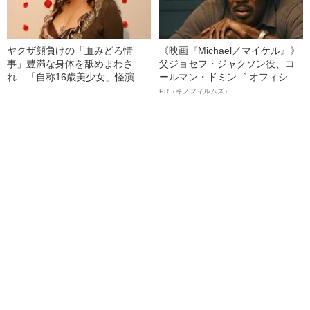
ヤクザ顔負けの「血みどろ情
《映画『Michael／マイケル』》
事」豊満な身体を舐めまわさ
父ジョセフ・ジャクソン役、コ
れ…「自称16歳美少女」怪演
ールマン・ドミンゴ オフィシャ
中、かたせ梨乃（69）の美しす
ルインタビュー“観客を魅了した
PR（キノフィルムズ）
ぎる“熟れ方”
名優、複雑な父親像への想いを
語る”《日本興収70億円突破》