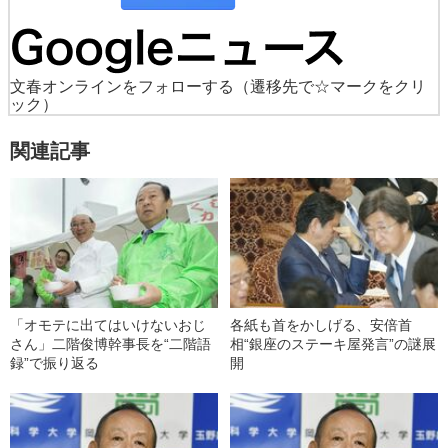
文春オンラインをフォローする
（遷移先で☆マークをクリ
ック）
関連記事
「オモテに出てはいけないおじ
各紙も首をかしげる、安倍首
さん」二階俊博幹事長を“二階語
相“銀座のステーキ屋発言”の謎展
録”で振り返る
開