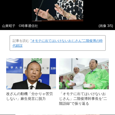
山東昭子 ©時事通信社
(画像 3/5)
記事を読む
“オモテに出てはいけないおじさん”二階俊博の時
代錯誤
改ざんの動機「分かりゃ苦労
「オモテに出てはいけないお
しない」麻生発言に脱力
じさん」二階俊博幹事長を“二
階語録”で振り返る