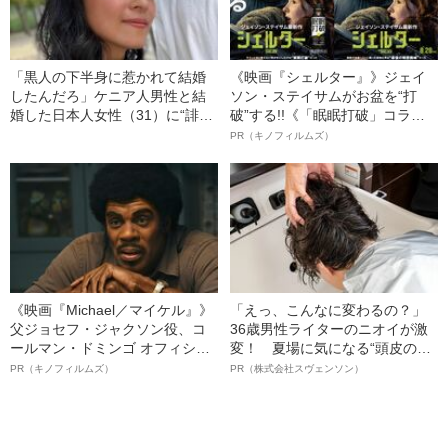
「黒人の下半身に惹かれて結婚
《映画『シェルター』》ジェイ
したんだろ」ケニア人男性と結
ソン・ステイサムがお盆を“打
婚した日本人女性（31）に“誹謗
破”する!!《「眠眠打破」コラ
中傷”殺到…本人が語る、日本で
ボ》
PR（キノフィルムズ）
感じる“外国人差別”のリアル
《映画『Michael／マイケル』》
「えっ、こんなに変わるの？」
父ジョセフ・ジャクソン役、コ
36歳男性ライターのニオイが激
ールマン・ドミンゴ オフィシャ
変！ 夏場に気になる“頭皮のニ
ルインタビュー“観客を魅了した
オイ”や“ベタつき”を解消す
PR（キノフィルムズ）
PR（株式会社スヴェンソン）
名優、複雑な父親像への想いを
る、“ウィッグのスペシャリス
語る”《日本興収70億円突破》
ト”が生み出した徹底ケアとは