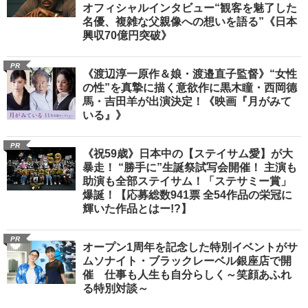
オフィシャルインタビュー“観客を魅了した
名優、複雑な父親像への想いを語る”《日本
興収70億円突破》
PR
《渡辺淳一原作＆娘・渡邉直子監督》“女性
の性”を真摯に描く意欲作に黒木瞳・西岡德
馬・吉田羊が出演決定！《映画『月がみて
いる』》
PR
《祝59歳》日本中の【ステイサム愛】が大
暴走！ “勝手に”生誕祭試写会開催！ 主演も
助演も全部ステイサム！「ステサミー賞」
爆誕！【応募総数941票 全54作品の栄冠に
輝いた作品とはー!?】
PR
オープン1周年を記念した特別イベントがサ
ムソナイト・ブラックレーベル銀座店で開
催 仕事も人生も自分らしく～笑顔あふれ
る特別対談～