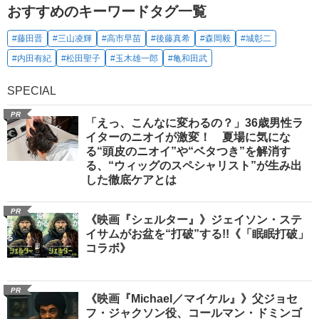
おすすめのキーワードタグ一覧
#藤田晋
#三山凌輝
#高市早苗
#後藤真希
#森岡毅
#城彰二
#内田有紀
#松田聖子
#玉木雄一郎
#亀和田武
SPECIAL
PR
「えっ、こんなに変わるの？」36歳男性ラ
イターのニオイが激変！ 夏場に気にな
る“頭皮のニオイ”や“ベタつき”を解消す
る、“ウィッグのスペシャリスト”が生み出
した徹底ケアとは
PR
《映画『シェルター』》ジェイソン・ステ
イサムがお盆を“打破”する!!《「眠眠打破」
コラボ》
PR
《映画『Michael／マイケル』》父ジョセ
フ・ジャクソン役、コールマン・ドミンゴ