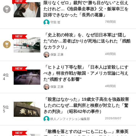
NEW
限りなくゼロ」裁判で“勝ち目がない”と伝え
たけれど…《池袋暴走事故》父・飯塚幸三を
説得できなかった「長男の葛藤」
7時間前
守田 哲
「史上初の特攻」を、なぜ旧日本軍は“隠し
NEW
た”のか…若者ばかりが死地に送られた「残酷
なカラクリ」
4時間前
保阪 正康
「ヒトより下等な獣」「日本人は皆殺しにす
NEW
べき」特攻作戦が敵国・アメリカ世論に与え
4位
4
た“残酷すぎる影響”
4時間前
保阪 正康
「殺意はなかった」19歳女子高生を強姦殺害
したのになぜ…裁判所と検察が対立した「驚
5位
5
きの判決」（昭和42年の事件）
2026/08/07
鉄人ノンフィクション編集部
「敵機を落とすのは一にも二にも…」東條英
NEW