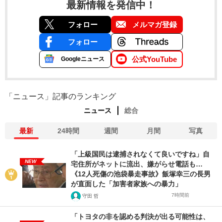
最新情報を発信中！
フォロー
メルマガ登録
フォロー
公式YouTube
Googleニュース
「ニュース」記事のランキング
ニュース
総合
最新
24時間
週間
月間
写真
「上級国民は逮捕されなくて良いですね」自
NEW
宅住所がネットに流出、嫌がらせ電話も…
《12人死傷の池袋暴走事故》飯塚幸三の長男
が直面した「加害者家族への暴力」
7時間前
守田 哲
「トヨタの非を認める判決が出る可能性は、