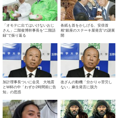
「オモテに出てはいけないおじ
各紙も首をかしげる、安倍首
さん」二階俊博幹事長を“二階語
相“銀座のステーキ屋発言”の謎展
録”で振り返る
開
加計理事長ついに会見 大地震
改ざんの動機「分かりゃ苦労し
とW杯の中「わずか2時間前に告
ない」麻生発言に脱力
知」の思惑