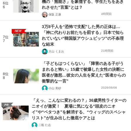
機の「無能さ」を象徴する、学生たちをあき
6位
6
れさせた“言葉”とは？
4時間前
保阪 正康
3万8千人を“恐怖で支配”した男の正体は…
NEW
「神に代わりお前たちを罰する」日本で知ら
7位
れていない“韓国版アウシュビッツ”の不条理
7
な結末
21時間前
大山 くまお
「子どもはつくらない」「障害のある子がう
まれると怖い」15歳で被爆した女性の決断に
8位
医者が激怒…彼女の人生を変えた“医者からの
8
衝撃的な一言”
2026/08/06
小山 美砂
「えっ、こんなに変わるの？」36歳男性ライターの
PR
ニオイが激変！ 夏場に気になる“頭皮のニオ
イ”や“ベタつき”を解消する、“ウィッグのスペシャ
リスト”が生み出した徹底ケアとは
二瓶 仁志