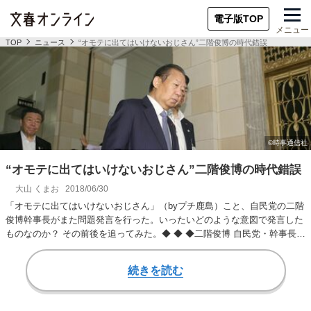
電子版TOP
メニュー
TOP
ニュース
“オモテに出てはいけないおじさん”二階俊博の時代錯誤
“オモテに出てはいけないおじさん”二階俊博の時代錯誤
大山 くまお
2018/06/30
「オモテに出てはいけないおじさん」（byプチ鹿島）こと、自民党の二階
俊博幹事長がまた問題発言を行った。いったいどのような意図で発言した
ものなのか？ その前後を追ってみた。◆ ◆ ◆二階俊博 自民党・幹事長
「この頃、子…
続きを読む