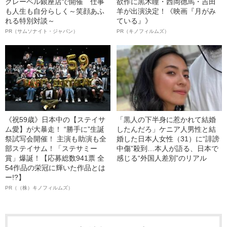
クレーベル銀座店で開催 仕事
欲作に黒木瞳・西岡德馬・吉田
も人生も自分らしく～笑顔あふ
羊が出演決定！《映画『月がみ
れる特別対談～
ている』》
PR（サムソナイト・ジャパン）
PR（キノフィルムズ）
《祝59歳》日本中の【ステイサ
「黒人の下半身に惹かれて結婚
ム愛】が大暴走！ “勝手に”生誕
したんだろ」ケニア人男性と結
祭試写会開催！ 主演も助演も全
婚した日本人女性（31）に“誹謗
部ステイサム！「ステサミー
中傷”殺到…本人が語る、日本で
賞」爆誕！【応募総数941票 全
感じる“外国人差別”のリアル
54作品の栄冠に輝いた作品とは
ー!?】
PR（（株）キノフィルムズ）