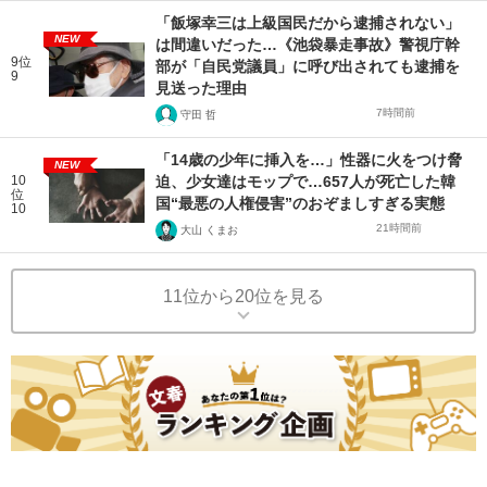
「飯塚幸三は上級国民だから逮捕されない」
NEW
は間違いだった…《池袋暴走事故》警視庁幹
9位
部が「自民党議員」に呼び出されても逮捕を
9
見送った理由
7時間前
守田 哲
「14歳の少年に挿入を…」性器に火をつけ脅
NEW
10
迫、少女達はモップで…657人が死亡した韓
位
国“最悪の人権侵害”のおぞましすぎる実態
10
21時間前
大山 くまお
11位から20位を見る