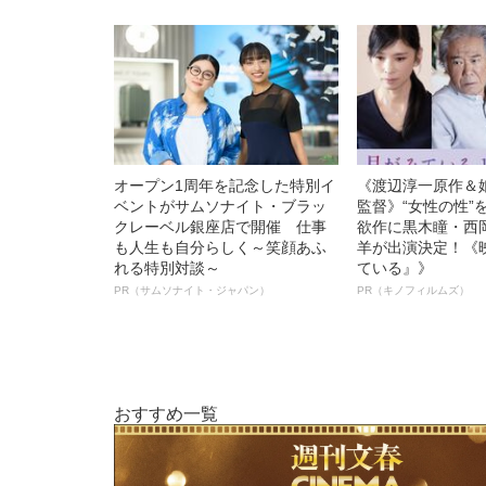
オープン1周年を記念した特別イ
《渡辺淳一原作＆
ベントがサムソナイト・ブラッ
監督》“女性の性”
クレーベル銀座店で開催 仕事
欲作に黒木瞳・西
も人生も自分らしく～笑顔あふ
羊が出演決定！《
れる特別対談～
ている』》
PR（サムソナイト・ジャパン）
PR（キノフィルムズ）
おすすめ一覧