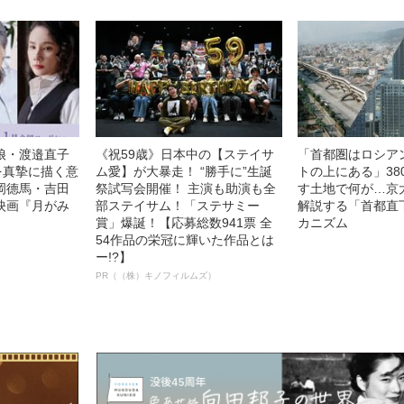
娘・渡邉直子
《祝59歳》日本中の【ステイサ
「首都圏はロシア
を真摯に描く意
ム愛】が大暴走！ “勝手に”生誕
トの上にある」38
岡德馬・吉田
祭試写会開催！ 主演も助演も全
す土地で何が…京
映画『月がみ
部ステイサム！「ステサミー
解説する「首都直
賞」爆誕！【応募総数941票 全
カニズム
54作品の栄冠に輝いた作品とは
ー!?】
PR（（株）キノフィルムズ）