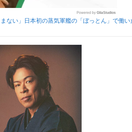
Powered by 
GliaStudios
進まない」日本初の蒸気軍艦の「ぼっとん」で働い
いまさら聞け
Mute
手が証言した“NPB聞...
「クマが悪者扱いされているの
もっと見る
カー日本代表・森保一監督...