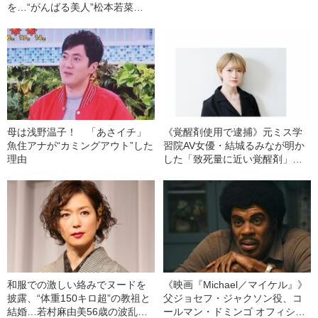
を…“がんばる美人”松本若菜
（40）の飾らない女優人生
母は浅野温子！ 「あさイチ」
《覚醒剤使用で逮捕》元ミス学
魚住アナが“カミングアウト”した
習院AV女優・結城るみなが明か
理由
した「致死量に近い覚醒剤」を
使用していた“きっかけ”と”ある
男との出会い”
和服での激しい絡みでヌードを
《映画『Michael／マイケル』》
披露、“体重150キロ超”の教祖と
父ジョセフ・ジャクソン役、コ
結婚…若村麻由美56歳の波乱万
ールマン・ドミンゴ オフィシャ