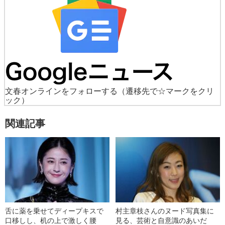
文春オンラインをフォローする
（遷移先で☆マークをクリ
ック）
関連記事
舌に薬を乗せてディープキスで
村主章枝さんのヌード写真集に
口移しし、机の上で激しく腰
見る、芸術と自意識のあいだ