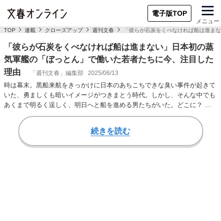
電子版TOP
メニュー
TOP
連載
クローズアップ
週刊文春
「彼らが石炭をくべなければ船は進まな
「彼らが石炭をくべなければ船は進まない」日本初の蒸
気軍艦の「ぼっとん」で働いた若者たちに今、注目した
理由
「週刊文春」編集部
2025/06/13
時は幕末。黒船来航をきっかけに日本のあちこちできな臭い事件が起きて
いた、勇ましくも暗いイメージがつきまとう時代。しかし、そんな中でも
あくまで明るく逞しく、明日へと船を進める男たちがいた。どこに？ 日
本初の蒸気軍艦「…
続きを読む