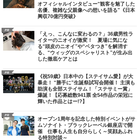
オフィシャルインタビュー“観客を魅了した
名優、複雑な父親像への想いを語る”《日本
興収70億円突破》
PR
「えっ、こんなに変わるの？」36歳男性ラ
イターのニオイが激変！ 夏場に気にな
る“頭皮のニオイ”や“ベタつき”を解消す
る、“ウィッグのスペシャリスト”が生み出
した徹底ケアとは
PR
《祝59歳》日本中の【ステイサム愛】が大
暴走！ “勝手に”生誕祭試写会開催！ 主演も
助演も全部ステイサム！「ステサミー賞」
爆誕！【応募総数941票 全54作品の栄冠に
輝いた作品とはー!?】
PR
オープン1周年を記念した特別イベントがサ
ムソナイト・ブラックレーベル銀座店で開
催 仕事も人生も自分らしく～笑顔あふれ
る特別対談～