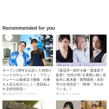
Recommended for you
オープン1周年を記念した特別イ
《渡辺淳一原作＆娘・渡邉直子
ベントがサムソナイト・ブラッ
監督》“女性の性”を真摯に描く意
クレーベル銀座店で開催 仕事
欲作に黒木瞳・西岡德馬・吉田
も人生も自分らしく～笑顔あふ
羊が出演決定！《映画『月がみ
れる特別対談～
ている』》
PR（サムソナイト・ジャパン）
PR（キノフィルムズ）