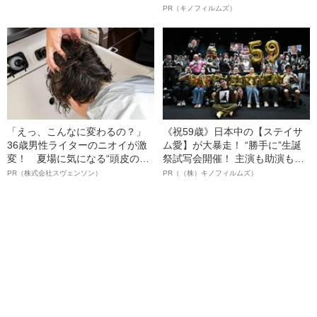
丈
ルインタビュー“観客を魅了した
PR（キノフィルムズ）
名優、複雑な父親像への想いを
語る”《日本興収70億円突破》
「えっ、こんなに変わるの？」
《祝59歳》日本中の【ステイサ
36歳男性ライターのニオイが激
ム愛】が大暴走！ “勝手に”生誕
変！ 夏場に気になる“頭皮のニ
祭試写会開催！ 主演も助演も全
オイ”や“ベタつき”を解消す
部ステイサム！「ステサミー
PR（株式会社スヴェンソン）
PR（（株）キノフィルムズ）
る、“ウィッグのスペシャリス
賞」爆誕！【応募総数941票 全
ト”が生み出した徹底ケアとは
54作品の栄冠に輝いた作品とは
ー!?】