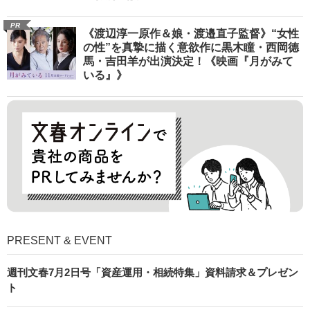
PR
《渡辺淳一原作＆娘・渡邉直子監督》“女性
の性”を真摯に描く意欲作に黒木瞳・西岡德
馬・吉田羊が出演決定！《映画『月がみて
いる』》
PRESENT & EVENT
週刊文春7月2日号「資産運用・相続特集」資料請求＆プレゼン
ト