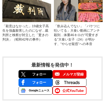
「殺意はなかった」19歳女子高
「飲み込んでない」「バケツに
生を強姦殺害したのになぜ…裁
吐いてる」大食い動画にアンチ
判所と検察が対立した「驚きの
殺到…体重46キロの“可愛すぎ
判決」（昭和42年の事件）
る”大食い女子（24）が明か
す、“やらせ疑惑”への本音
最新情報を発信中！
フォロー
メルマガ登録
フォロー
公式YouTube
Googleニュース