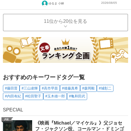
2026/08/05
ゆるま 小林
11位から20位を見る
おすすめのキーワードタグ一覧
#藤田晋
#三山凌輝
#高市早苗
#後藤真希
#森岡毅
#城彰二
#内田有紀
#松田聖子
#玉木雄一郎
#亀和田武
SPECIAL
PR
《映画『Michael／マイケル』》父ジョセ
フ・ジャクソン役、コールマン・ドミンゴ