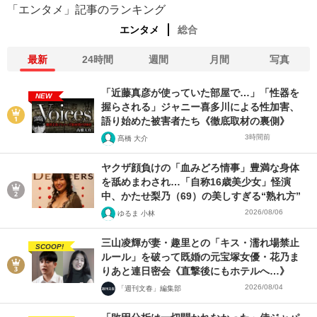
「エンタメ」記事のランキング
エンタメ
総合
最新
24時間
週間
月間
写真
「近藤真彦が使っていた部屋で…」「性器を
NEW
握らされる」ジャニー喜多川による性加害、
語り始めた被害者たち《徹底取材の裏側》
3時間前
髙橋 大介
ヤクザ顔負けの「血みどろ情事」豊満な身体
を舐めまわされ…「自称16歳美少女」怪演
中、かたせ梨乃（69）の美しすぎる“熟れ方”
2026/08/06
ゆるま 小林
三山凌輝が妻・趣里との「キス・濡れ場禁止
SCOOP!
ルール」を破って既婚の元宝塚女優・花乃ま
りあと連日密会《直撃後にもホテルへ…》
2026/08/04
「週刊文春」編集部