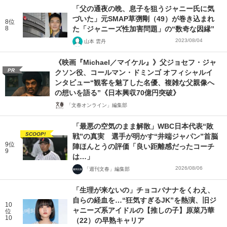
「父の通夜の晩、息子を狙うジャニー氏に気
づいた」元SMAP草彅剛（49）が巻き込まれ
8位
8
た「ジャニーズ性加害問題」の“数奇な因縁”
2023/08/04
山本 雲丹
《映画『Michael／マイケル』》父ジョセフ・ジャ
PR
クソン役、コールマン・ドミンゴ オフィシャルイ
ンタビュー“観客を魅了した名優、複雑な父親像へ
の想いを語る”《日本興収70億円突破》
「文春オンライン」編集部
「最悪の空気のまま解散」WBC日本代表“敗
SCOOP!
戦”の真実 選手が明かす“井端ジャパン”首脳
9位
陣ほんとうの評価「良い距離感だったコーチ
9
は…」
2026/08/06
「週刊文春」編集部
「生理が来ないの」チョコバナナをくわえ、
自らの経血を…“狂気すぎるJK”を熱演、旧ジ
10
ャニーズ系アイドルの【推しの子】原菜乃華
位
10
（22）の早熟キャリア