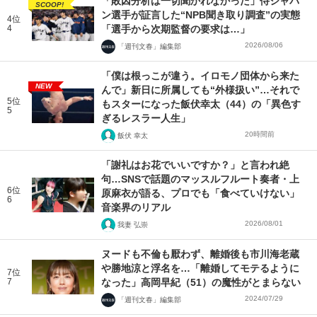
「敗因分析は一切聞かれなかった」侍ジャパ
SCOOP!
ン選手が証言した“NPB聞き取り調査”の実態
4位
4
「選手から次期監督の要求は…」
2026/08/06
「週刊文春」編集部
「僕は根っこが違う。イロモノ団体から来た
NEW
んで」新日に所属しても“外様扱い”…それで
5位
もスターになった飯伏幸太（44）の「異色す
5
ぎるレスラー人生」
20時間前
飯伏 幸太
「謝礼はお花でいいですか？」と言われ絶
句…SNSで話題のマッスルフルート奏者・上
6位
原麻衣が語る、プロでも「食べていけない」
6
音楽界のリアル
2026/08/01
我妻 弘崇
ヌードも不倫も厭わず、離婚後も市川海老蔵
や勝地涼と浮名を…「離婚してモテるように
7位
7
なった」高岡早紀（51）の魔性がとまらない
2024/07/29
「週刊文春」編集部