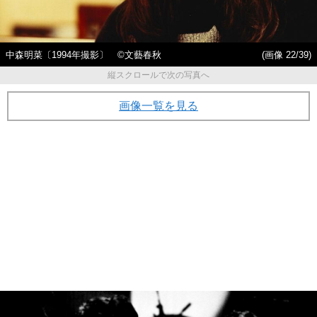
中森明菜〔1994年撮影〕 ©文藝春秋
(画像 22/39)
縦スクロールで次の写真へ
画像一覧を見る