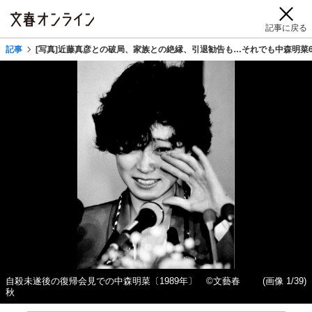
記事に戻る
記事
[写真]近藤真彦との破局、家族との絶縁、引退勧告も…それでも中森明菜
自殺未遂後の復帰会見での中森明菜〔1989年〕 ©文藝春
(画像 1/39)
秋