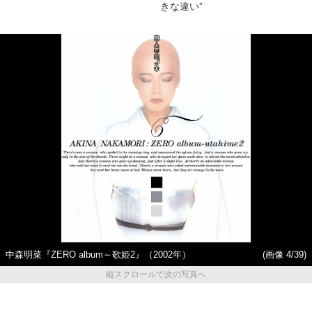
きな違い”
中森明菜『ZERO album～歌姫2』（2002年）
(画像 4/39)
縦スクロールで次の写真へ