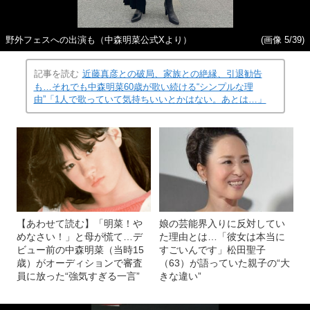
野外フェスへの出演も（中森明菜公式Xより）
(画像 5/39)
記事を読む
近藤真彦との破局、家族との絶縁、引退勧告
も…それでも中森明菜60歳が歌い続ける“シンプルな理
由”「1人で歌っていて気持ちいいとかはない。あとは…」
【あわせて読む】「明菜！や
娘の芸能界入りに反対してい
めなさい！」と母が慌て…デ
た理由とは…「彼女は本当に
ビュー前の中森明菜（当時15
すごいんです」松田聖子
歳）がオーディションで審査
（63）が語っていた親子の“大
員に放った“強気すぎる一言”
きな違い”