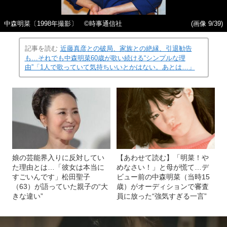
中森明菜〔1998年撮影〕 ©時事通信社
(画像 9/39)
記事を読む
近藤真彦との破局、家族との絶縁、引退勧告
も…それでも中森明菜60歳が歌い続ける“シンプルな理
由”「1人で歌っていて気持ちいいとかはない。あとは…」
娘の芸能界入りに反対してい
【あわせて読む】「明菜！や
た理由とは…「彼女は本当に
めなさい！」と母が慌て…デ
すごいんです」松田聖子
ビュー前の中森明菜（当時15
（63）が語っていた親子の“大
歳）がオーディションで審査
きな違い”
員に放った“強気すぎる一言”