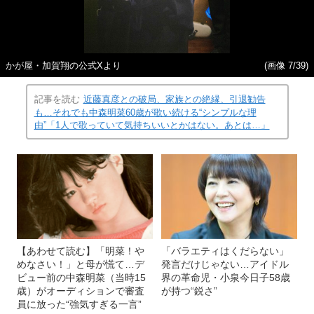
かが屋・加賀翔の公式Xより
(画像 7/39)
記事を読む
近藤真彦との破局、家族との絶縁、引退勧告
も…それでも中森明菜60歳が歌い続ける“シンプルな理
由”「1人で歌っていて気持ちいいとかはない。あとは…」
【あわせて読む】「明菜！や
「バラエティはくだらない」
めなさい！」と母が慌て…デ
発言だけじゃない…アイドル
ビュー前の中森明菜（当時15
界の革命児・小泉今日子58歳
歳）がオーディションで審査
が持つ“鋭さ”
員に放った“強気すぎる一言”