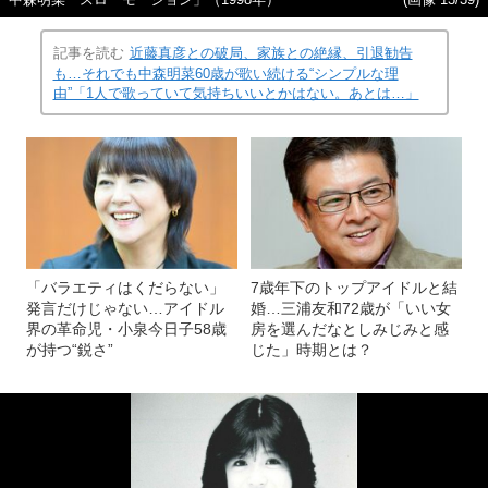
中森明菜「スローモーション」（1998年）
(画像 13/39)
記事を読む
近藤真彦との破局、家族との絶縁、引退勧告
も…それでも中森明菜60歳が歌い続ける“シンプルな理
由”「1人で歌っていて気持ちいいとかはない。あとは…」
「バラエティはくだらない」
7歳年下のトップアイドルと結
発言だけじゃない…アイドル
婚…三浦友和72歳が「いい女
界の革命児・小泉今日子58歳
房を選んだなとしみじみと感
が持つ“鋭さ”
じた」時期とは？