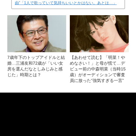
記事を読む
近藤真彦との破局、家族との絶縁、引退勧告
も…それでも中森明菜60歳が歌い続ける“シンプルな理
由”「1人で歌っていて気持ちいいとかはない。あとは…」
7歳年下のトップアイドルと結
【あわせて読む】「明菜！や
婚…三浦友和72歳が「いい女
めなさい！」と母が慌て…デ
房を選んだなとしみじみと感
ビュー前の中森明菜（当時15
じた」時期とは？
歳）がオーディションで審査
員に放った“強気すぎる一言”