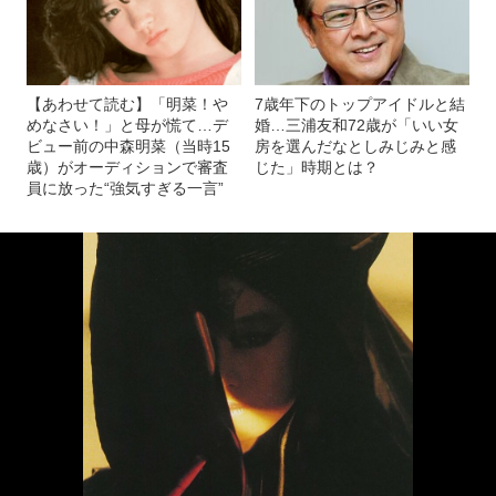
も…それでも中森明菜60歳が歌い続ける“シンプルな理
由”「1人で歌っていて気持ちいいとかはない。あとは…」
【あわせて読む】「明菜！や
7歳年下のトップアイドルと結
めなさい！」と母が慌て…デ
婚…三浦友和72歳が「いい女
ビュー前の中森明菜（当時15
房を選んだなとしみじみと感
歳）がオーディションで審査
じた」時期とは？
員に放った“強気すぎる一言”