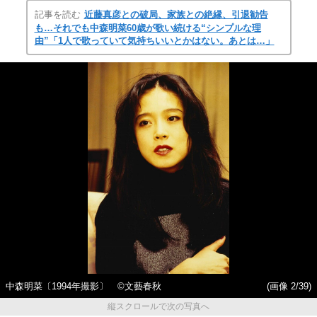
記事を読む
近藤真彦との破局、家族との絶縁、引退勧告
も…それでも中森明菜60歳が歌い続ける“シンプルな理
由”「1人で歌っていて気持ちいいとかはない。あとは…」
中森明菜〔1994年撮影〕 ©文藝春秋
(画像 2/39)
縦スクロールで次の写真へ