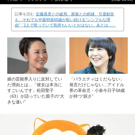
記事を読む
近藤真彦との破局、家族との絶縁、引退勧告
も…それでも中森明菜60歳が歌い続ける“シンプルな理
由”「1人で歌っていて気持ちいいとかはない。あとは…」
娘の芸能界入りに反対してい
「バラエティはくだらない」
た理由とは…「彼女は本当に
発言だけじゃない…アイドル
すごいんです」松田聖子
界の革命児・小泉今日子58歳
（63）が語っていた親子の“大
が持つ“鋭さ”
きな違い”