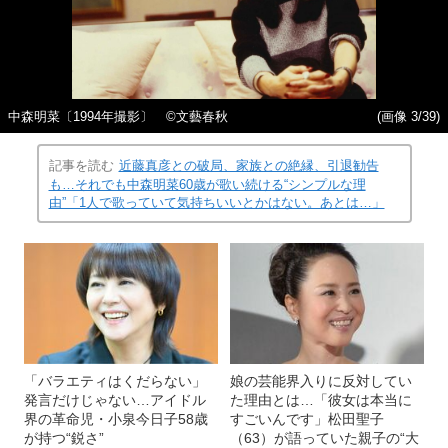
中森明菜〔1994年撮影〕 ©文藝春秋
(画像 3/39)
記事を読む
近藤真彦との破局、家族との絶縁、引退勧告
も…それでも中森明菜60歳が歌い続ける“シンプルな理
由”「1人で歌っていて気持ちいいとかはない。あとは…」
「バラエティはくだらない」
娘の芸能界入りに反対してい
発言だけじゃない…アイドル
た理由とは…「彼女は本当に
界の革命児・小泉今日子58歳
すごいんです」松田聖子
が持つ“鋭さ”
（63）が語っていた親子の“大