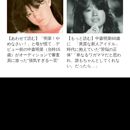
記事を読む
近藤真彦との破局、家族との絶縁、引退勧告
も…それでも中森明菜60歳が歌い続ける“シンプルな理
由”「1人で歌っていて気持ちいいとかはない。あとは…」
【あわせて読む】「明菜！や
【もっと読む】中森明菜60歳
めなさい！」と母が慌て…デ
に 「異質な新人アイドル」
ビュー前の中森明菜（当時15
時代に抱えていた“苦悩の正
歳）がオーディションで審査
体”「単なるワガママだと思わ
員に放った“強気すぎる一言”
れ、誰もちゃんとしてくれな
い。だったら…」