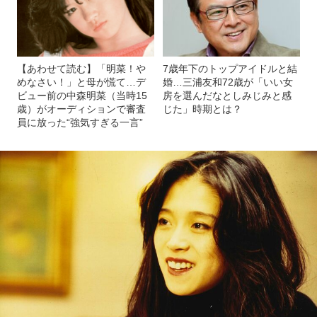
記事を読む
近藤真彦との破局、家族との絶縁、引退勧告
も…それでも中森明菜60歳が歌い続ける“シンプルな理
由”「1人で歌っていて気持ちいいとかはない。あとは…」
【あわせて読む】「明菜！や
7歳年下のトップアイドルと結
めなさい！」と母が慌て…デ
婚…三浦友和72歳が「いい女
ビュー前の中森明菜（当時15
房を選んだなとしみじみと感
歳）がオーディションで審査
じた」時期とは？
員に放った“強気すぎる一言”