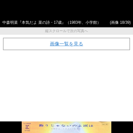
中森明菜『本気だよ 菜の詩・17歳』（1983年、小学館）
(画像 18/39)
縦スクロールで次の写真へ
画像一覧を見る