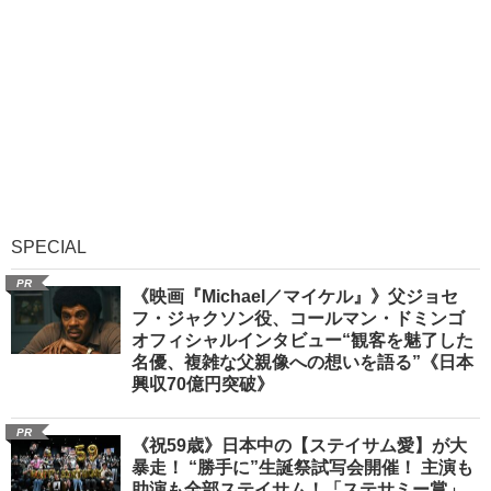
SPECIAL
PR
《映画『Michael／マイケル』》父ジョセ
フ・ジャクソン役、コールマン・ドミンゴ
オフィシャルインタビュー“観客を魅了した
名優、複雑な父親像への想いを語る”《日本
興収70億円突破》
PR
《祝59歳》日本中の【ステイサム愛】が大
暴走！ “勝手に”生誕祭試写会開催！ 主演も
助演も全部ステイサム！「ステサミー賞」