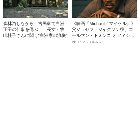
森林浴しながら、古民家で白洲
《映画『Michael／マイケル』》
正子の仕事を偲ぶ――長女・牧
父ジョセフ・ジャクソン役、コ
山桂子さんに聞く“白洲家の流儀”
ールマン・ドミンゴ オフィシャ
ルインタビュー“観客を魅了した
PR（キノフィルムズ）
名優、複雑な父親像への想いを
語る”《日本興収70億円突破》