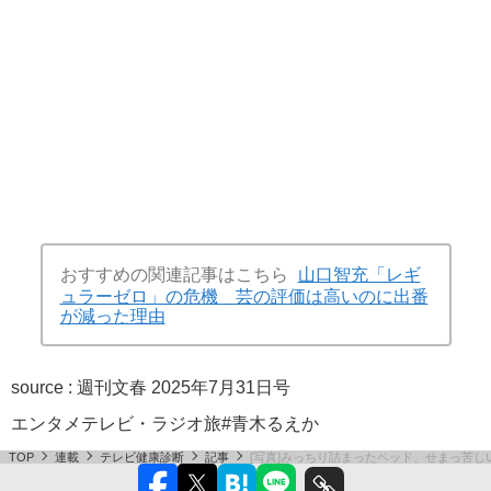
おすすめの関連記事はこちら
山口智充「レギ
ュラーゼロ」の危機 芸の評価は高いのに出番
が減った理由
source :
週刊文春 2025年7月31日号
エンタメ
テレビ・ラジオ
旅
#青木るえか
TOP
連載
テレビ健康診断
記事
[写真]みっちり詰まったベッド、せまっ苦