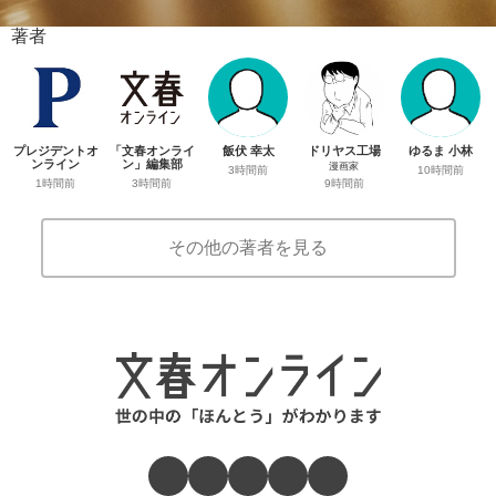
著者
プレジデントオ
「文春オンライ
飯伏 幸太
ドリヤス工場
ゆるま 小林
ンライン
ン」編集部
漫画家
3時間前
10時間前
1時間前
3時間前
9時間前
その他の著者を見る