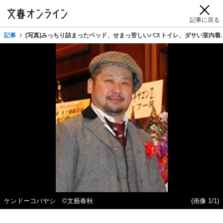
記事に戻る
記事
[写真]みっちり詰まったベッド、せまっ苦しいバストイレ、ダサい室内着
ケンドーコバヤシ ©文藝春秋
(画像 1/1)