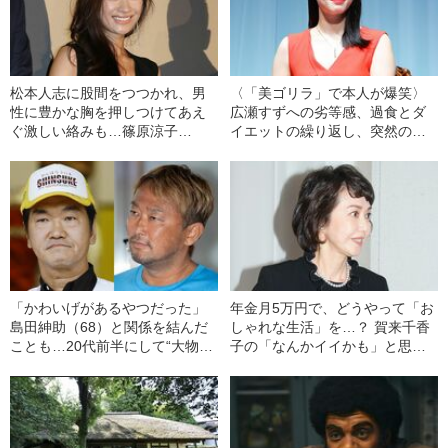
松本人志に股間をつつかれ、男
〈「美ゴリラ」で本人が爆笑〉
性に豊かな胸を押しつけてあえ
広瀬すずへの劣等感、過食とダ
ぐ激しい絡みも…篠原涼子
イエットの繰り返し、突然の休
（50）の“愛しくもせつない”女
養…広瀬アリス29歳が“コメディ
優人生
エンヌになるまで”
「かわいげがあるやつだった」
年金月5万円で、どうやって「お
島田紳助（68）と関係を結んだ
しゃれな生活」を…？ 賀来千香
ことも…20代前半にして“大物芸
子の「なんかイイかも」と思わ
能人たちの仲間入り”「ガーシー
せるパワー――青木るえか「テ
（52）のビジネス手腕」
レビ健康診断」