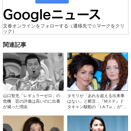
文春オンラインをフォローする
（遷移先で☆マークをクリ
ック）
関連記事
山口智充「レギュラーゼロ」の
タモリが「あれを超える出来事
危機 芸の評価は高いのに出番
はない」と断言…『Mステ』ド
が減った理由
タキャン騒動の「t.A.T.u.」が“ロ
シアの希望”だったワケ