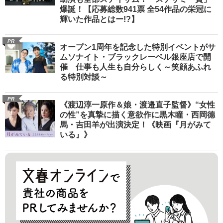
爆誕！【応募総数941票 全54作品の栄冠に
輝いた作品とはー!?】
PR
オープン1周年を記念した特別イベントがサ
ムソナイト・ブラックレーベル銀座店で開
催 仕事も人生も自分らしく～笑顔あふれ
る特別対談～
PR
《渡辺淳一原作＆娘・渡邉直子監督》“女性
の性”を真摯に描く意欲作に黒木瞳・西岡德
馬・吉田羊が出演決定！《映画『月がみて
いる』》