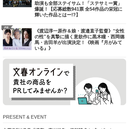
助演も全部ステイサム！「ステサミー賞」
爆誕！【応募総数941票 全54作品の栄冠に
輝いた作品とはー!?】
PR
《渡辺淳一原作＆娘・渡邉直子監督》“女性
の性”を真摯に描く意欲作に黒木瞳・西岡德
馬・吉田羊が出演決定！《映画『月がみて
いる』》
PRESENT & EVENT