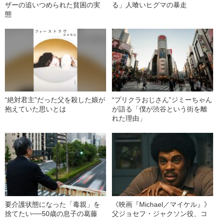
ザーの追いつめられた貧困の実
る」人喰いヒグマの暴走
態
“絶対君主”だった父を殺した娘が
“プリクラおじさん”ジミーちゃん
抱えていた思いとは
が語る「僕が渋谷という街を離
れた理由」
要介護状態になった「毒親」を
《映画『Michael／マイケル』》
捨てたい──50歳の息子の葛藤
父ジョセフ・ジャクソン役、コ