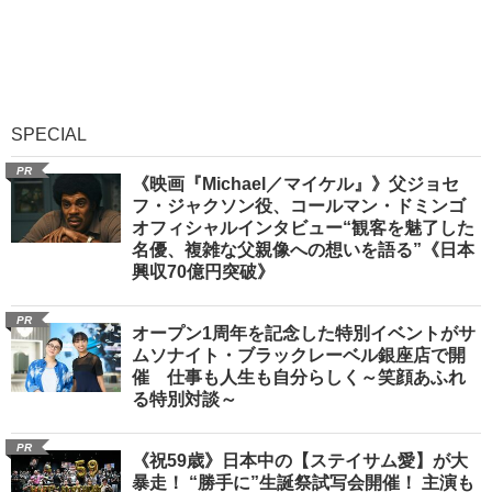
SPECIAL
PR
《映画『Michael／マイケル』》父ジョセ
フ・ジャクソン役、コールマン・ドミンゴ
オフィシャルインタビュー“観客を魅了した
名優、複雑な父親像への想いを語る”《日本
興収70億円突破》
PR
オープン1周年を記念した特別イベントがサ
ムソナイト・ブラックレーベル銀座店で開
催 仕事も人生も自分らしく～笑顔あふれ
る特別対談～
PR
《祝59歳》日本中の【ステイサム愛】が大
暴走！ “勝手に”生誕祭試写会開催！ 主演も