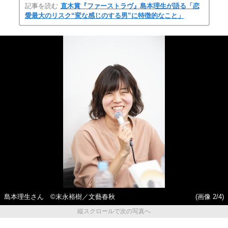
記事を読む
直木賞『ファーストラヴ』島本理生が語る「恋
愛最大のリスク“変な感じのする男”に特徴的なこと」
島本理生さん ©末永裕樹／文藝春秋
(画像 2/4)
縦スクロールで次の写真へ