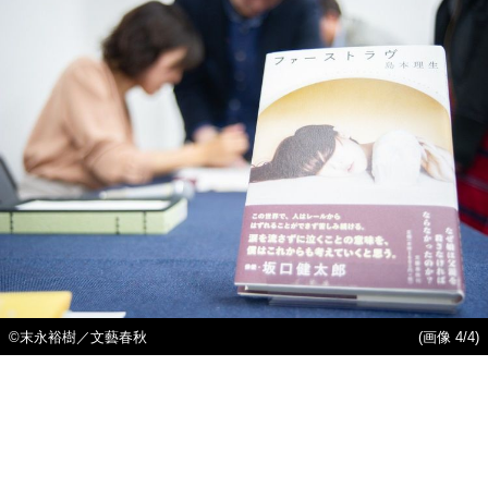
©末永裕樹／文藝春秋
(画像 4/4)