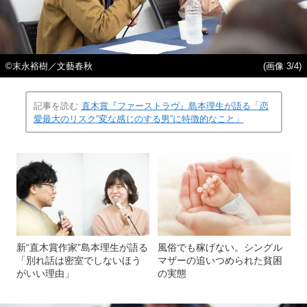
©末永裕樹／文藝春秋
(画像 3/4)
記事を読む
直木賞『ファーストラヴ』島本理生が語る「恋
愛最大のリスク“変な感じのする男”に特徴的なこと」
新“直木賞作家”島本理生が語る
風俗でも稼げない。シングル
「別れ話は密室でしないほう
マザーの追いつめられた貧困
がいい理由」
の実態