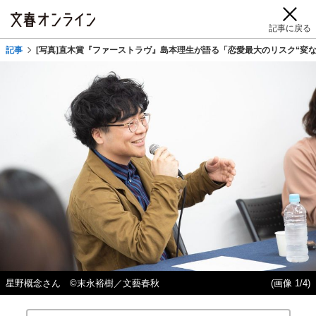
記事に戻る
記事
[写真]直木賞『ファーストラヴ』島本理生が語る「恋愛最大のリスク“変
星野概念さん ©末永裕樹／文藝春秋
(画像 1/4)