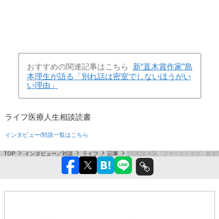
おすすめの関連記事はこちら
新“直木賞作家”島
本理生が語る「別れ話は密室でしないほうがい
い理由」
ライフ
医療
人生相談
読書
インタビュー/対談一覧はこちら
TOP
インタビュー／対談
ライフ
記事
[写真]直木賞『ファーストラヴ』島