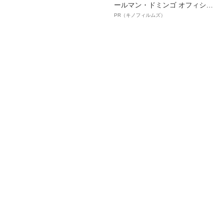
ールマン・ドミンゴ オフィシャ
ルインタビュー“観客を魅了した
PR（キノフィルムズ）
名優、複雑な父親像への想いを
語る”《日本興収70億円突破》