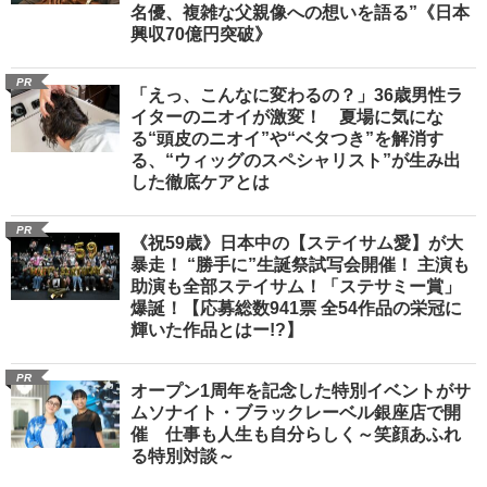
名優、複雑な父親像への想いを語る”《日本
興収70億円突破》
PR
「えっ、こんなに変わるの？」36歳男性ラ
イターのニオイが激変！ 夏場に気にな
る“頭皮のニオイ”や“ベタつき”を解消す
る、“ウィッグのスペシャリスト”が生み出
した徹底ケアとは
PR
《祝59歳》日本中の【ステイサム愛】が大
暴走！ “勝手に”生誕祭試写会開催！ 主演も
助演も全部ステイサム！「ステサミー賞」
爆誕！【応募総数941票 全54作品の栄冠に
輝いた作品とはー!?】
PR
オープン1周年を記念した特別イベントがサ
ムソナイト・ブラックレーベル銀座店で開
催 仕事も人生も自分らしく～笑顔あふれ
る特別対談～