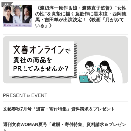
PR
《渡辺淳一原作＆娘・渡邉直子監督》“女性
の性”を真摯に描く意欲作に黒木瞳・西岡德
馬・吉田羊が出演決定！《映画『月がみて
いる』》
PRESENT & EVENT
文藝春秋7月号「遺言・寄付特集」資料請求＆プレゼント
週刊文春WOMAN夏号「遺贈・寄付特集」資料請求＆プレゼン
ト