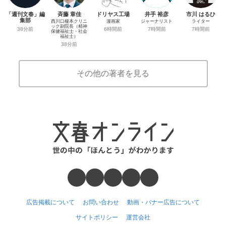
「週刊文春」編
斉藤 章佳
ドリヤス工場
井手 裕彦
市川 はるひ
集部
西川口榎本クリニ
漫画家
ジャーナリスト
ライター
ック副院長（精神
38分前
6時間前
7時間前
7時間前
保健福祉士・社会
福祉士）
38分前
その他の著者を見る
広告掲載について
お問い合わせ
動画・バナー広告について
サイトポリシー
運営会社