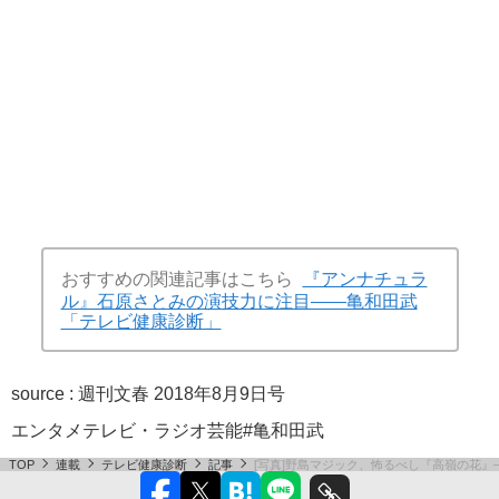
おすすめの関連記事はこちら
『アンナチュラ
ル』石原さとみの演技力に注目――亀和田武
「テレビ健康診断」
source :
週刊文春 2018年8月9日号
エンタメ
テレビ・ラジオ
芸能
#亀和田武
TOP
連載
テレビ健康診断
記事
[写真]野島マジック、怖るべし『高嶺の花