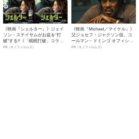
《映画『シェルター』》ジェイ
《映画『Michael／マイケル』》
ソン・ステイサムがお盆を“打
父ジョセフ・ジャクソン役、コ
破”する!!《「眠眠打破」コラ
ールマン・ドミンゴ オフィシャ
ボ》
ルインタビュー“観客を魅了した
PR（キノフィルムズ）
PR（キノフィルムズ）
名優、複雑な父親像への想いを
語る”《日本興収70億円突破》