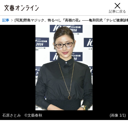
記事に戻る
記事
[写真]野島マジック、怖るべし『高嶺の花』――亀和田武「テレビ健康診
石原さとみ ©文藝春秋
(画像 1/1)