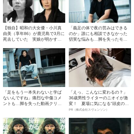
【独自】昭和の大女優・小川真
「義足の体で夜の営みはできる
由美（享年86）が鹿児島で3月に
のか」誰にも相談できなかった
死去していた 実娘が明かす
切実な悩みも…脚を失ったモデ
「毒母」の素顔と空白の晩年
ル・かわけい（28）が「ずっと
運がいい」と言えるワケ
「足をもう一本失わないと学ば
「えっ、こんなに変わるの？」
ないんですね」痛烈な中傷コメ
36歳男性ライターのニオイが激
ントも…脚を失った動画クリエ
変！ 夏場に気になる“頭皮のニ
イター（28）が「義足を見せ
オイ”や“ベタつき”を解消す
PR（株式会社スヴェンソン）
る」と決めるまで
る、“ウィッグのスペシャリス
ト”が生み出した徹底ケアとは