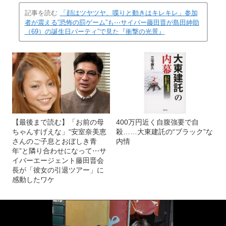
記事を読む
「顔はツヤツヤ、喋りと動きはキレキレ」参加
者が震える“恐怖の罰ゲーム”も⋯サイバー藤田晋が島田紳助
（69）の誕生日パーティ”で見た『衝撃の光景』
【最後まで読む】「お前の母
400万円近く自腹強要で自
ちゃんすげえな」“安室奈美恵
殺……大東建託の“ブラック”な
さんのご子息とおぼしき青
内情
年”と隣り合わせになって⋯サ
イバーエージェント藤田晋会
長が「彼女の引退ツアー」に
感動したワケ