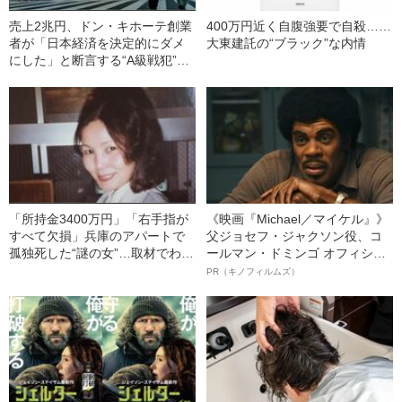
売上2兆円、ドン・キホーテ創業
400万円近く自腹強要で自殺……
者が「日本経済を決定的にダメ
大東建託の“ブラック”な内情
にした」と断言する“A級戦犯”と
は？
「所持金3400万円」「右手指が
《映画『Michael／マイケル』》
すべて欠損」兵庫のアパートで
父ジョセフ・ジャクソン役、コ
孤独死した“謎の女”…取材でわか
ールマン・ドミンゴ オフィシャ
った身元不明女性の“正体”とは
ルインタビュー“観客を魅了した
PR（キノフィルムズ）
名優、複雑な父親像への想いを
語る”《日本興収70億円突破》