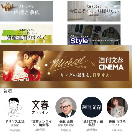
著者
ドリヤス工場
「文春オンライ
保阪 正康
「週刊文春」編
佐藤 ちひろ
ン」編集部
集部
漫画家
昭和史研究家
ライター
3時間前
4時間前
3時間前
4時間前
4時間前