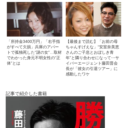
「所持金3400万円」「右手指
【最後まで読む】「お前の母
がすべて欠損」兵庫のアパー
ちゃんすげえな」“安室奈美恵
トで孤独死した“謎の女”…取材
さんのご子息とおぼしき青
でわかった身元不明女性の“正
年”と隣り合わせになって⋯サ
体”とは
イバーエージェント藤田晋会
長が「彼女の引退ツアー」に
感動したワケ
記事で紹介した書籍