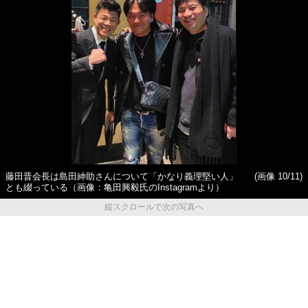
藤田晋会長は島田紳助さんについて「かなり義理堅い人」
(画像 10/11)
とも綴っている（画像：亀田興毅氏のInstagramより）
縦スクロールで次の写真へ