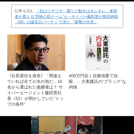
記事を読む
「顔はツヤツヤ、喋りと動きはキレキレ」参加
者が震える“恐怖の罰ゲーム”も⋯サイバー藤田晋が島田紳助
（69）の誕生日パーティ”で見た『衝撃の光景』
《社長退任を発表》「間違え
400万円近く自腹強要で自
ていれば全てが水の泡だ」16
殺……大東建託の“ブラック”な
名から選ばれた後継者は？ サ
内情
イバーエージェント藤田晋社
長（52）が明かしていた“トッ
プの条件”