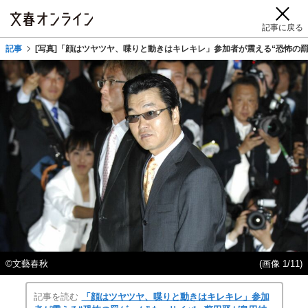
記事に戻る
記事
[写真]「顔はツヤツヤ、喋りと動きはキレキレ」参加者が震える“恐怖の
©文藝春秋
(画像 1/11)
記事を読む
「顔はツヤツヤ、喋りと動きはキレキレ」参加