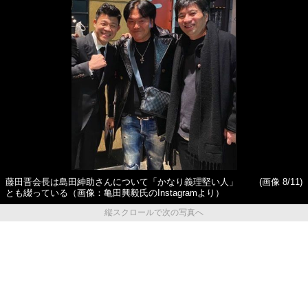
藤田晋会長は島田紳助さんについて「かなり義理堅い人」
(画像 8/11)
とも綴っている（画像：亀田興毅氏のInstagramより）
縦スクロールで次の写真へ