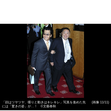
「顔はツヤツヤ、喋りと動きはキレキレ」写真を進めた先
(画像 11/11)
には「驚きの姿」が…！ ©文藝春秋