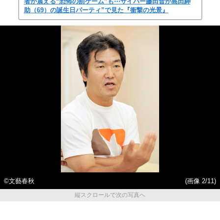
者が震える“恐怖の罰ゲーム”も⋯サイバー藤田晋が島田紳
助（69）の誕生日パーティ”で見た『衝撃の光景』
©文藝春秋
(画像 2/11)
縦スクロールで次の写真へ