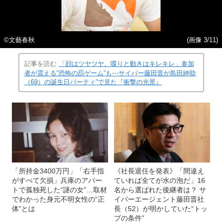
©文藝春秋
(画像 3/11)
記事を読む
「顔はツヤツヤ、喋りと動きはキレキレ」参加
者が震える“恐怖の罰ゲーム”も⋯サイバー藤田晋が島田紳助
（69）の誕生日パーティ”で見た『衝撃の光景』
「所持金3400万円」「右手指
《社長退任を発表》「間違え
がすべて欠損」兵庫のアパー
ていれば全てが水の泡だ」16
トで孤独死した“謎の女”…取材
名から選ばれた後継者は？ サ
でわかった身元不明女性の“正
イバーエージェント藤田晋社
体”とは
長（52）が明かしていた“トッ
プの条件”