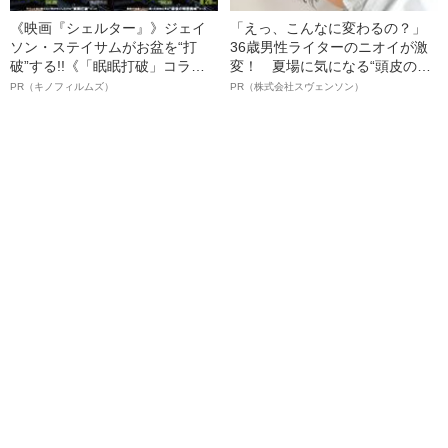
《映画『シェルター』》ジェイ
「えっ、こんなに変わるの？」
ソン・ステイサムがお盆を“打
36歳男性ライターのニオイが激
破”する!!《「眠眠打破」コラ
変！ 夏場に気になる“頭皮のニ
ボ》
オイ”や“ベタつき”を解消す
PR（キノフィルムズ）
PR（株式会社スヴェンソン）
る、“ウィッグのスペシャリス
ト”が生み出した徹底ケアとは