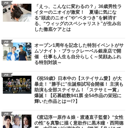
PR
「えっ、こんなに変わるの？」36歳男性ラ
イターのニオイが激変！ 夏場に気にな
る“頭皮のニオイ”や“ベタつき”を解消す
る、“ウィッグのスペシャリスト”が生み出
した徹底ケアとは
PR
オープン1周年を記念した特別イベントがサ
ムソナイト・ブラックレーベル銀座店で開
催 仕事も人生も自分らしく～笑顔あふれ
る特別対談～
PR
《祝59歳》日本中の【ステイサム愛】が大
暴走！ “勝手に”生誕祭試写会開催！ 主演も
助演も全部ステイサム！「ステサミー賞」
爆誕！【応募総数941票 全54作品の栄冠に
輝いた作品とはー!?】
PR
《渡辺淳一原作＆娘・渡邉直子監督》“女性
の性”を真摯に描く意欲作に黒木瞳・西岡德