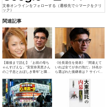
文春オンラインをフォローする
（遷移先で☆マークをクリ
ック）
関連記事
【最後まで読む】「お前の母ち
《社長退任を発表》「間違えて
ゃんすげえな」“安室奈美恵さん
いれば全てが水の泡だ」16名か
のご子息とおぼしき青年”と隣り
ら選ばれた後継者は？ サイバー
合わせになって⋯サイバーエー
エージェント藤田晋社長（52）
ジェント藤田晋会長が「彼女の
が明かしていた“トップの条件”
引退ツアー」に感動したワケ