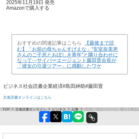
2025年11月19日 発売
Amazonで購入する
おすすめの関連記事はこちら
【最後まで読
む】「お前の母ちゃんすげえな」“安室奈美恵
さんのご子息とおぼしき青年”と隣り合わせに
なって⋯サイバーエージェント藤田晋会長が
「彼女の引退ツアー」に感動したワケ
ビジネス
社会
読書
企業
経済
#島田紳助
#藤田晋
文春読書オンラインはこちら
TOP
文春読書オンライン
ビジネス
記事
[写真]「顔はツヤツヤ、喋りと動