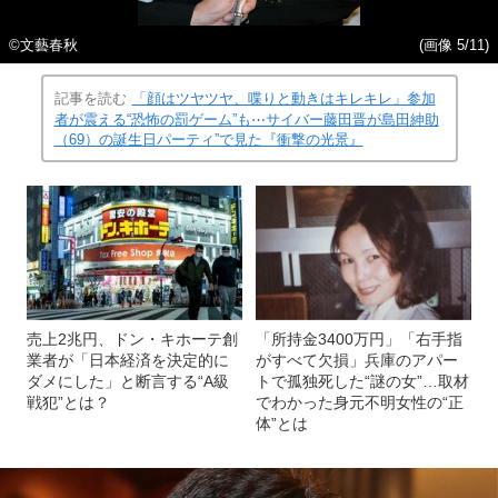
©文藝春秋
(画像 5/11)
記事を読む
「顔はツヤツヤ、喋りと動きはキレキレ」参加
者が震える“恐怖の罰ゲーム”も⋯サイバー藤田晋が島田紳助
（69）の誕生日パーティ”で見た『衝撃の光景』
売上2兆円、ドン・キホーテ創
「所持金3400万円」「右手指
業者が「日本経済を決定的に
がすべて欠損」兵庫のアパー
ダメにした」と断言する“A級
トで孤独死した“謎の女”…取材
戦犯”とは？
でわかった身元不明女性の“正
体”とは