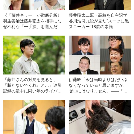
《「藤井キラー」が徹底分析》
藤井聡太二冠・高校を自主退学
羽生善治は藤井聡太を相手にな
谷川浩司九段が見た“スーツに黒
ぜ不利な「一手損」を選んだの
スニーカー”18歳の素顔
か？
「藤井さんの対局を見ると、
伊藤匠「今は当時よりはだいぶ
『勝たないでくれ』と…」連勝
なくなっていると思いますが、
記録の最中に同い年のライバル
ゼロにはなりません」――「文
が抱いていた“悔しさ”
藝春秋」編集部員が選ぶ“2025年
の名言”