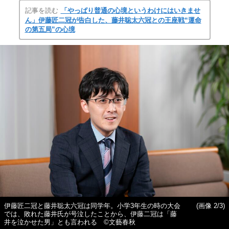
記事を読む
「やっぱり普通の心境というわけにはいきませ
ん」伊藤匠二冠が告白した、藤井聡太六冠との王座戦“運命
の第五局”の心境
伊藤匠二冠と藤井聡太六冠は同学年。小学3年生の時の大会
(画像 2/3)
では、敗れた藤井氏が号泣したことから、伊藤二冠は「藤
井を泣かせた男」とも言われる ©文藝春秋