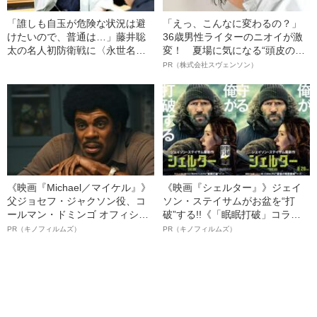
「誰しも自玉が危険な状況は避
「えっ、こんなに変わるの？」
けたいので、普通は…」藤井聡
36歳男性ライターのニオイが激
太の名人初防衛戦に〈永世名
変！ 夏場に気になる“頭皮のニ
人〉谷川浩司が驚嘆したポイン
オイ”や“ベタつき”を解消す
PR（株式会社スヴェンソン）
ト
る、“ウィッグのスペシャリス
ト”が生み出した徹底ケアとは
《映画『Michael／マイケル』》
《映画『シェルター』》ジェイ
父ジョセフ・ジャクソン役、コ
ソン・ステイサムがお盆を“打
ールマン・ドミンゴ オフィシャ
破”する!!《「眠眠打破」コラ
ルインタビュー“観客を魅了した
ボ》
PR（キノフィルムズ）
PR（キノフィルムズ）
名優、複雑な父親像への想いを
語る”《日本興収70億円突破》