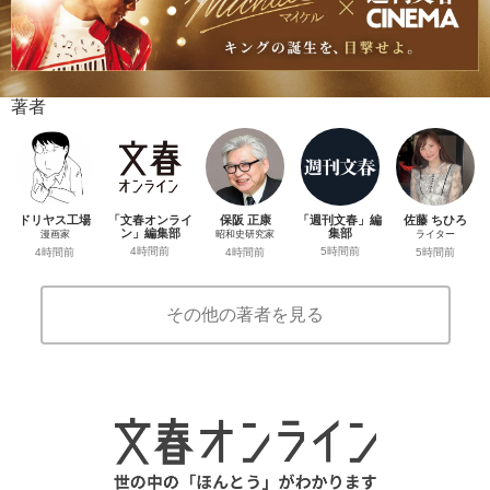
著者
ドリヤス工場
「文春オンライ
保阪 正康
「週刊文春」編
佐藤 ちひろ
ン」編集部
集部
漫画家
昭和史研究家
ライター
4時間前
5時間前
4時間前
4時間前
5時間前
その他の著者を見る