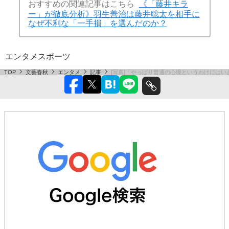
おすすめの関連記事はこちら
《「藤井キラ
ー」が徹底分析》羽生善治は藤井聡太を相手に
なぜ不利な「一手損」を選んだのか？
エンタメ
スポーツ
TOP
文藝春秋
エンタメ
記事
[写真]「やっぱり普通の心境というわけにはい