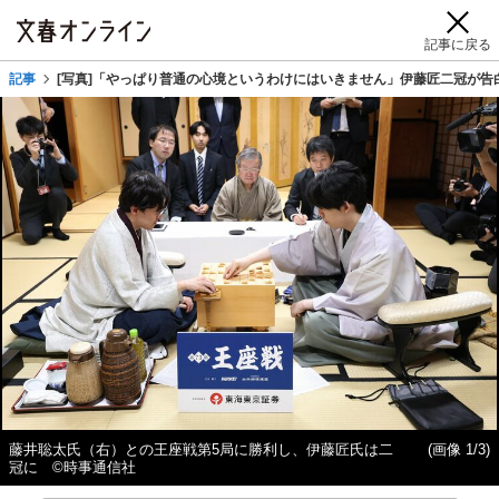
記事に戻る
記事
[写真]「やっぱり普通の心境というわけにはいきません」伊藤匠二冠が告
藤井聡太氏（右）との王座戦第5局に勝利し、伊藤匠氏は二
(画像 1/3)
冠に ©時事通信社