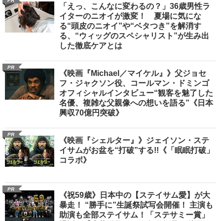
PR
「えっ、こんなに変わるの？」36歳男性ラ
イターのニオイが激変！ 夏場に気にな
る“頭皮のニオイ”や“ベタつき”を解消す
る、“ウィッグのスペシャリスト”が生み出
した徹底ケアとは
PR
《映画『Michael／マイケル』》父ジョセ
フ・ジャクソン役、コールマン・ドミンゴ
オフィシャルインタビュー“観客を魅了した
名優、複雑な父親像への想いを語る”《日本
興収70億円突破》
PR
《映画『シェルター』》ジェイソン・ステ
イサムがお盆を“打破”する!!《「眠眠打破」
コラボ》
PR
《祝59歳》日本中の【ステイサム愛】が大
暴走！ “勝手に”生誕祭試写会開催！ 主演も
助演も全部ステイサム！「ステサミー賞」