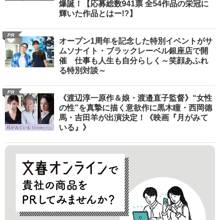
爆誕！【応募総数941票 全54作品の栄冠に
輝いた作品とはー!?】
PR
オープン1周年を記念した特別イベントがサ
ムソナイト・ブラックレーベル銀座店で開
催 仕事も人生も自分らしく～笑顔あふれ
る特別対談～
PR
《渡辺淳一原作＆娘・渡邉直子監督》“女性
の性”を真摯に描く意欲作に黒木瞳・西岡德
馬・吉田羊が出演決定！《映画『月がみて
いる』》