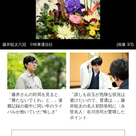
藤井聡太六冠 ©時事通信社
(画像 3/3)
「藤井さんの対局を見ると、
「誰しも自玉が危険な状況は
『勝たないでくれ』と…」連
避けたいので、普通は…」藤
勝記録の最中に同い年のライ
井聡太の名人初防衛戦に〈永
バルが抱いていた“悔しさ”
世名人〉谷川浩司が驚嘆した
ポイント