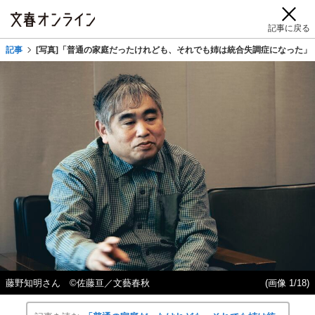
記事に戻る
記事
[写真]「普通の家庭だったけれども、それでも姉は統合失調症になった」
藤野知明さん ©佐藤亘／文藝春秋
(画像 1/18)