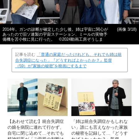
2014年。ガンの診断が確定した少し後。姉は宇宙に関心が
(画像 3/18)
あったので旧ソ連製の宇宙ステーション、ミールの実物予
備機を苫小牧に見に行った。 ©2024動画工房ぞうしま
記事を読む
「普通の家庭だったけれども、それでも姉は統
合失調症になった」『どうすればよかったか？』監督
（59）が“家族の秘密”を映画にするまで
【あわせて読む】統合失調症
「姉は統合失調症かもしれな
の娘を病院に連れて行かず、
い」誰にも言えなかった家族
自宅に閉じ込めて…それでも
の秘密を記録して…『どうす