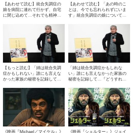
【あわせて読む】統合失調症の
【あわせて読む】「あの時のこ
娘を病院に連れて行かず、自宅
とは、今でも忘れられずにいま
に閉じ込めて…それでも精神科
す」統合失調症の娘について、
医が「ご両親の判断は正しかっ
医師で研究者の両親が交わし
た」と断言した理由
た“衝撃的な会話”
【もっと読む】「姉は統合失調
「姉は統合失調症かもしれな
症かもしれない」誰にも言えな
い」誰にも言えなかった家族の
かった家族の秘密を記録して…
秘密を記録して…『どうすれば
『どうすればよかったか？』監
よかったか？』監督（59）が今
督（59）が今明かす、“映画では
明かす、“映画では描けなかった
描けなかったこと”
こと”
《映画『Michael／マイケル』》
《映画『シェルター』》ジェイ