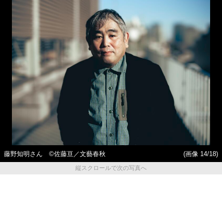
藤野知明さん ©佐藤亘／文藝春秋
(画像 14/18)
縦スクロールで次の写真へ