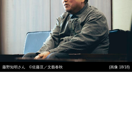
藤野知明さん ©佐藤亘／文藝春秋
(画像 18/18)