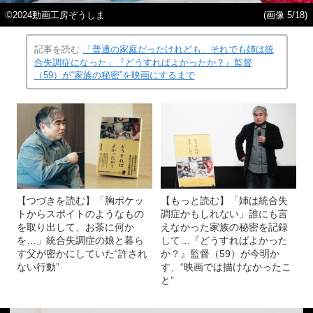
©2024動画工房ぞうしま
(画像 5/18)
記事を読む
「普通の家庭だったけれども、それでも姉は統
合失調症になった」『どうすればよかったか？』監督
（59）が“家族の秘密”を映画にするまで
【つづきを読む】「胸ポケッ
【もっと読む】「姉は統合失
トからスポイトのようなもの
調症かもしれない」誰にも言
を取り出して、お茶に何か
えなかった家族の秘密を記録
を…」統合失調症の娘と暮ら
して…『どうすればよかった
す父が密かにしていた“許され
か？』監督（59）が今明か
ない行動”
す、“映画では描けなかったこ
と”