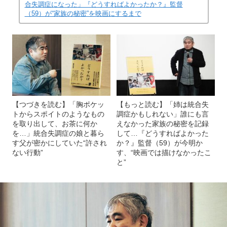
合失調症になった」『どうすればよかったか？』監督
（59）が“家族の秘密”を映画にするまで
【つづきを読む】「胸ポケッ
【もっと読む】「姉は統合失
トからスポイトのようなもの
調症かもしれない」誰にも言
を取り出して、お茶に何か
えなかった家族の秘密を記録
を…」統合失調症の娘と暮ら
して…『どうすればよかった
す父が密かにしていた“許され
か？』監督（59）が今明か
ない行動”
す、“映画では描けなかったこ
と”