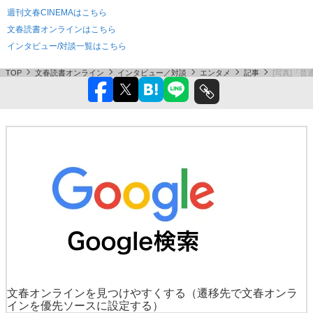
週刊文春CINEMAはこちら
文春読書オンラインはこちら
インタビュー/対談一覧はこちら
TOP
文春読書オンライン
インタビュー／対談
エンタメ
記事
[写真]「
文春オンラインを見つけやすくする
（遷移先で文春オンラ
インを優先ソースに設定する）