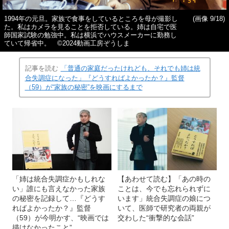
1994年の元旦。家族で食事をしているところを母が撮影し
(画像 9/18)
た。私はカメラを見ることを拒否している。姉は自宅で医
師国家試験の勉強中。私は横浜でハウスメーカーに勤務し
ていて帰省中。 ©2024動画工房ぞうしま
記事を読む
「普通の家庭だったけれども、それでも姉は統
合失調症になった」『どうすればよかったか？』監督
（59）が“家族の秘密”を映画にするまで
「姉は統合失調症かもしれな
【あわせて読む】「あの時の
い」誰にも言えなかった家族
ことは、今でも忘れられずに
の秘密を記録して…『どうす
います」統合失調症の娘につ
ればよかったか？』監督
いて、医師で研究者の両親が
（59）が今明かす、“映画では
交わした“衝撃的な会話”
描けなかったこと”