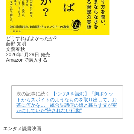
どうすればよかったか?
藤野 知明
文藝春秋
2026年1月29日 発売
Amazonで購入する
次の記事に続く
【つづきを読む】「胸ポケッ
トからスポイトのようなものを取り出して、お
茶に何かを…」統合失調症の娘と暮らす父が密
かにしていた“許されない行動”
エンタメ
読書
映画