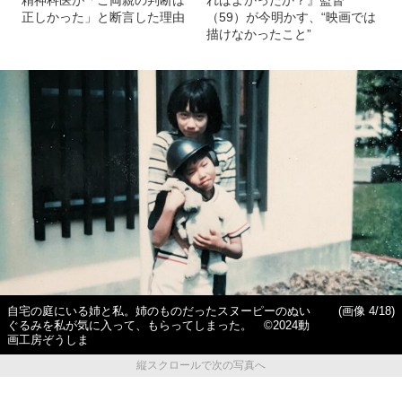
精神科医が「ご両親の判断は
ればよかったか？』監督
正しかった」と断言した理由
（59）が今明かす、“映画では
描けなかったこと”
自宅の庭にいる姉と私。姉のものだったスヌーピーのぬい
(画像 4/18)
ぐるみを私が気に入って、もらってしまった。 ©2024動
画工房ぞうしま
縦スクロールで次の写真へ