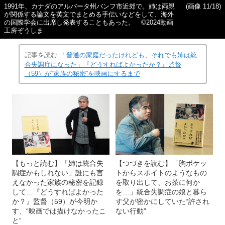
1991年、カナダのアルバータ州バンフ市近郊で。姉は両親
(画像 11/18)
が関係する論文を英文でまとめる手伝いなどをして、海外
の国際学会に出席し発表することもあった。 ©2024動画
工房ぞうしま
記事を読む
「普通の家庭だったけれども、それでも姉は統
合失調症になった」『どうすればよかったか？』監督
（59）が“家族の秘密”を映画にするまで
【もっと読む】「姉は統合失
【つづきを読む】「胸ポケッ
調症かもしれない」誰にも言
トからスポイトのようなもの
えなかった家族の秘密を記録
を取り出して、お茶に何か
して…『どうすればよかった
を…」統合失調症の娘と暮ら
か？』監督（59）が今明か
す父が密かにしていた“許され
す、“映画では描けなかったこ
ない行動”
と”