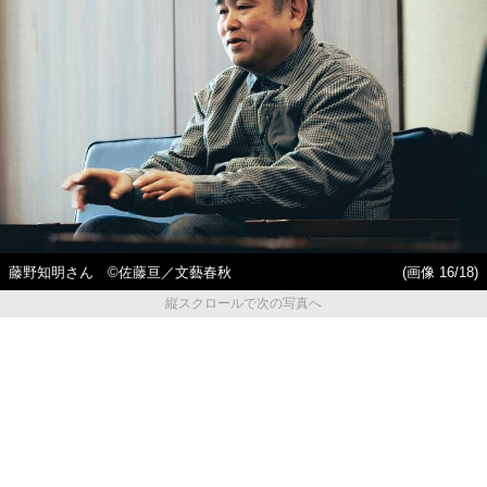
藤野知明さん ©佐藤亘／文藝春秋
(画像 16/18)
縦スクロールで次の写真へ