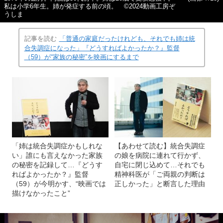
私は小学6年生。姉が発症する前の頃。 ©2024動画工房ぞ
うしま
記事を読む
「普通の家庭だったけれども、それでも姉は統
合失調症になった」『どうすればよかったか？』監督
（59）が“家族の秘密”を映画にするまで
「姉は統合失調症かもしれな
【あわせて読む】統合失調症
い」誰にも言えなかった家族
の娘を病院に連れて行かず、
の秘密を記録して…『どうす
自宅に閉じ込めて…それでも
ればよかったか？』監督
精神科医が「ご両親の判断は
（59）が今明かす、“映画では
正しかった」と断言した理由
描けなかったこと”