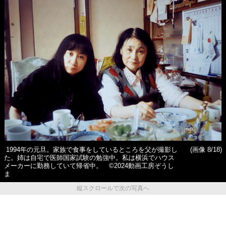
1994年の元旦。家族で食事をしているところを父が撮影し
(画像 8/18)
た。姉は自宅で医師国家試験の勉強中。私は横浜でハウス
メーカーに勤務していて帰省中。 ©2024動画工房ぞうし
ま
縦スクロールで次の写真へ