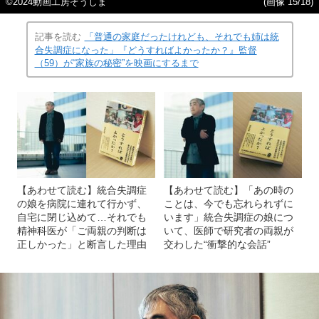
©2024動画工房ぞうしま
(画像 15/18)
記事を読む
「普通の家庭だったけれども、それでも姉は統
合失調症になった」『どうすればよかったか？』監督
（59）が“家族の秘密”を映画にするまで
【あわせて読む】統合失調症
【あわせて読む】「あの時の
の娘を病院に連れて行かず、
ことは、今でも忘れられずに
自宅に閉じ込めて…それでも
います」統合失調症の娘につ
精神科医が「ご両親の判断は
いて、医師で研究者の両親が
正しかった」と断言した理由
交わした“衝撃的な会話”