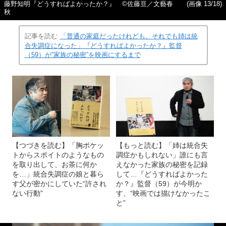
藤野知明『どうすればよかったか？』 ©佐藤亘／文藝春
(画像 13/18)
秋
記事を読む
「普通の家庭だったけれども、それでも姉は統
合失調症になった」『どうすればよかったか？』監督
（59）が“家族の秘密”を映画にするまで
【つづきを読む】「胸ポケッ
【もっと読む】「姉は統合失
トからスポイトのようなもの
調症かもしれない」誰にも言
を取り出して、お茶に何か
えなかった家族の秘密を記録
を…」統合失調症の娘と暮ら
して…『どうすればよかった
す父が密かにしていた“許され
か？』監督（59）が今明か
ない行動”
す、“映画では描けなかったこ
と”