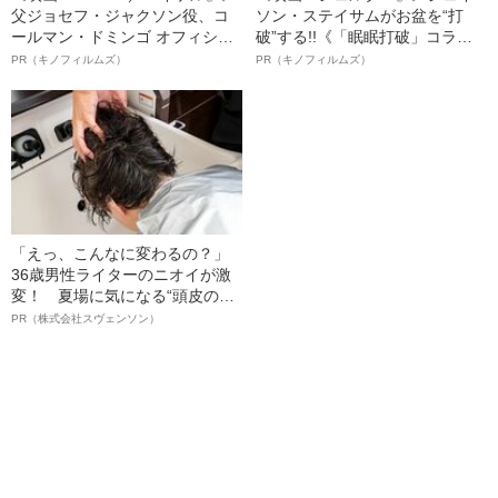
父ジョセフ・ジャクソン役、コ
ソン・ステイサムがお盆を“打
ールマン・ドミンゴ オフィシャ
破”する!!《「眠眠打破」コラ
ルインタビュー“観客を魅了した
ボ》
PR（キノフィルムズ）
PR（キノフィルムズ）
名優、複雑な父親像への想いを
語る”《日本興収70億円突破》
「えっ、こんなに変わるの？」
36歳男性ライターのニオイが激
変！ 夏場に気になる“頭皮のニ
オイ”や“ベタつき”を解消す
PR（株式会社スヴェンソン）
る、“ウィッグのスペシャリス
ト”が生み出した徹底ケアとは