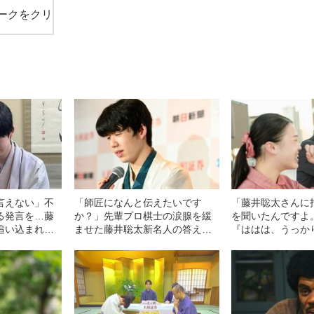
ークをクリ
言えない」不
「師匠になんと伝えたいです
「藤井聡太さんに
る発言を…藤
か？」先輩プロ棋士の涙腺を緩
を聞いたんですよ
追い込まれた
ませた藤井聡太新名人の答えと
『ははは、うっか
継に映らない
は
（笑）』って」
きていたのか