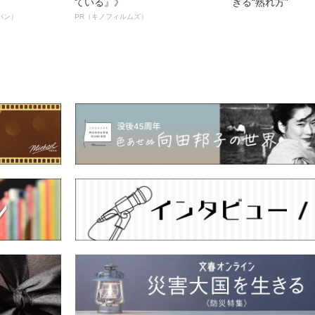
ている』》
ぎる“熟れ方”
パン）
PR（キノフィルムズ）