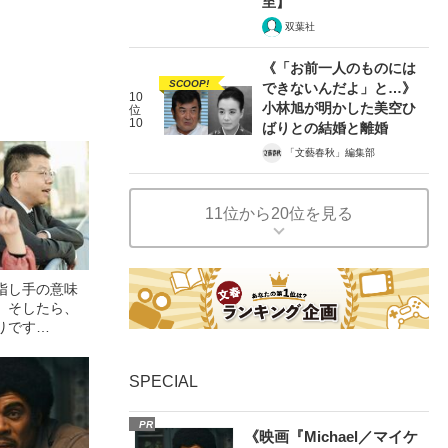
至】
双葉社
《「お前一人のものには
SCOOP!
できないんだよ」と…》
10
小林旭が明かした美空ひ
位
10
ばりとの結婚と離婚
「文藝春秋」編集部
11位から20位を見る
指し手の意味
。そしたら、
りです
SPECIAL
PR
《映画『Michael／マイケ