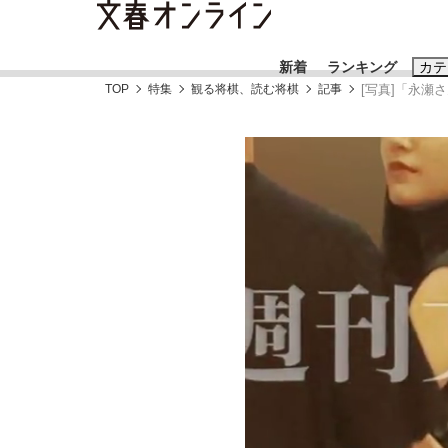
新着
ランキング
カテ
TOP
特集
観る将棋、読む将棋
記事
[写真]「永瀬
スクープ
ニュー
おすすめのキ
#藤田晋
#三
#玉木雄一郎
「90%は失敗する。でも…」本田圭佑が初め
終戦から81年