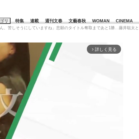
ゴリ
特集
連載
週刊文春
文藝春秋
WOMAN
CINEMA
さん、苦しそうにしていますね」悲願のタイトル奪取まであと1勝…藤井聡太と
キーワード入力
ス
エンタメ
ライフ
ビジネス
詳しく見る
arrow_forward_ios
ーワードタグ一覧
山凌輝
#高市早苗
#後藤真希
#森岡毅
#城彰二
#内田有紀
観る将棋、読
#亀和田武
て明かした日本代表監督に...
「最悪の空気のまま解散」W