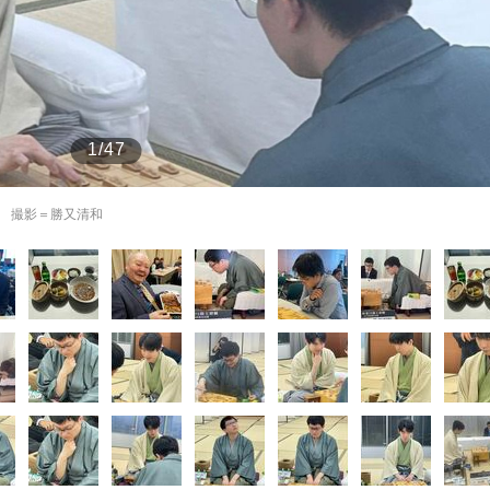
もっと見る
1/47
 撮影＝勝又清和