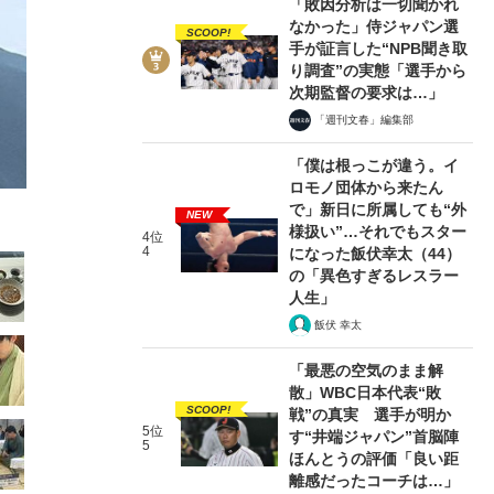
「敗因分析は一切聞かれ
なかった」侍ジャパン選
SCOOP!
手が証言した“NPB聞き取
り調査”の実態「選手から
次期監督の要求は…」
「週刊文春」編集部
2/47
「僕は根っこが違う。イ
ロモノ団体から来たん
で」新日に所属しても“外
NEW
様扱い”…それでもスター
4位
4
になった飯伏幸太（44）
の「異色すぎるレスラー
人生」
飯伏 幸太
「最悪の空気のまま解
散」WBC日本代表“敗
SCOOP!
戦”の真実 選手が明か
5位
す“井端ジャパン”首脳陣
5
ほんとうの評価「良い距
離感だったコーチは…」