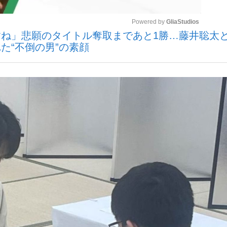
Powered by 
GliaStudios
ね」悲願のタイトル奪取まであと1勝…藤井聡太
いまさら聞け
た“不倒の男”の素顔
Mute
手が証言した“NPB聞...
「クマが悪者扱いされているの
もっと見る
カー日本代表・森保一監督...