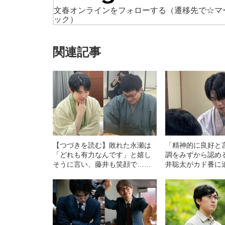
文春オンラインをフォローする
（遷移先で☆マ
ック）
関連記事
【つづきを読む】敗れた永瀬は
「精神的に良好と
「どれも有力なんです」と嬉し
調をみずから認め
そうに言い、藤井も笑顔で…フ
井聡太がカド番に
ルセットにもつれた激戦の後、
王将戦の最中、中
対局室では「まさかの光景」が
舞台裏では何が起
広がっていた