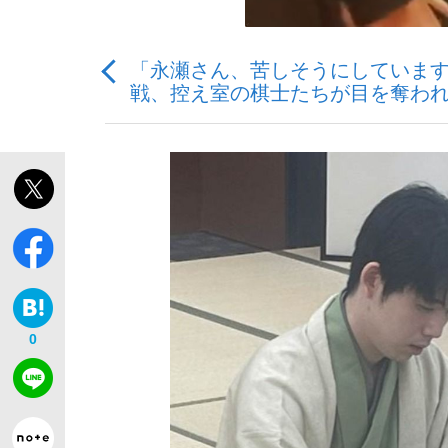
「永瀬さん、苦しそうにしています
戦、控え室の棋士たちが目を奪われ
「敗因分析は一切聞かれなかった」侍ジャパン選
キングの誕生を、目撃せよ。
the Style
0
「目標達成できなかったからと言って…」サッ