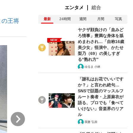
エンタメ
総合
最新
24時間
週間
月間
写真
との王将
ない資産運用のすべて
ヤクザ顔負けの「血みど
ろ情事」豊満な身体を舐
NEW
めまわされ…「自称16歳
美少女」怪演中、かたせ
が悲しい」『北の国から』倉本聰氏（91...
梨乃（69）の美しすぎ
る“熟れ方”
ゆるま 小林
「謝礼はお花でいいです
か？」と言われ絶句…
SNSで話題のマッスルフ
ルート奏者・上原麻衣が
語る、プロでも「食べて
いけない」音楽界のリア
ル
次
我妻 弘崇