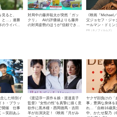
を見ると、
対局中の藤井聡太が突然「ガッ
《映画『Michae
』と…」連勝
クリ」 AIの評価値よりも藤井
父ジョセフ・ジャ
年のライバル
の対局姿勢のほうが“信頼でき
ールマン・ドミン
さ”
る”これだけの理由
ルインタビュー“
PR（キノフィルムズ）
名優、複雑な父親
語る”《日本興収7
記念した特別イ
《渡辺淳一原作＆娘・渡邉直子
ヤクザ顔負けの「
イト・ブラッ
監督》“女性の性”を真摯に描く意
事」豊満な身体を
で開催 仕事
欲作に黒木瞳・西岡德馬・吉田
れ…「自称16歳
く～笑顔あふ
羊が出演決定！《映画『月がみ
中、かたせ梨乃（