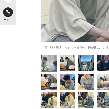
コピー
藤井聡太王将（左）に永瀬拓矢九段が挑んでいる