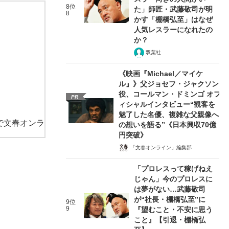
8位
た」師匠・武藤敬司が明
8
かす「棚橋弘至」はなぜ
人気レスラーになれたの
か？
双葉社
《映画『Michael／マイケ
ル』》父ジョセフ・ジャクソン
役、コールマン・ドミンゴ オフ
PR
ィシャルインタビュー“観客を
魅了した名優、複雑な父親像へ
で文春オンラ
の想いを語る”《日本興収70億
円突破》
「文春オンライン」編集部
「プロレスって稼げねえ
じゃん」今のプロレスに
は夢がない…武藤敬司
が“社長・棚橋弘至”に
9位
9
『望むこと・不安に思う
こと』【引退・棚橋弘