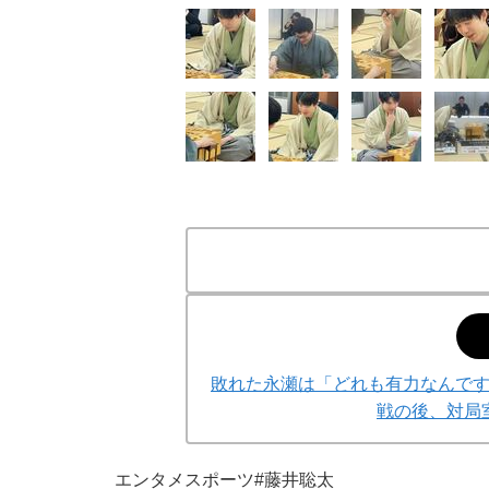
敗れた永瀬は「どれも有力なんで
戦の後、対局
エンタメ
スポーツ
#藤井聡太