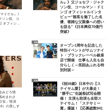
ル』》父ジョセフ・ジャク
ソン役、コールマン・ドミ
ンゴ オフィシャルインタ
l／マイケル』》
ビュー“観客を魅了した名
クソン役、コ
優、複雑な父親像への想い
ゴ オフィシャ
を語る”《日本興収70億円
観客を魅了した
突破》
像への想いを
0億円突破》
PR
オープン1周年を記念した
特別イベントがサムソナイ
ト・ブラックレーベル銀座
店で開催 仕事も人生も自
分らしく～笑顔あふれる特
別対談～
PR
《祝59歳》日本中の【ス
テイサム愛】が大暴走！
血みどろ情
“勝手に”生誕祭試写会開
舐めまわさ
催！ 主演も助演も全部ス
美少女」怪演
テイサム！「ステサミー
69）の美しす
賞」爆誕！【応募総数941