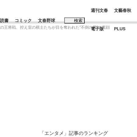
週刊文春
文藝春秋
読書
コミック
文春野球
検索
の王将戦、控え室の棋士たちが目を奪われた“不倒の男”の素顔
電子版
PLUS
インタビュー
読書
#松田聖子
む将棋
BC日本代表“敗戦”の真実 選手が明かす...
「エンタメ」記事のランキング