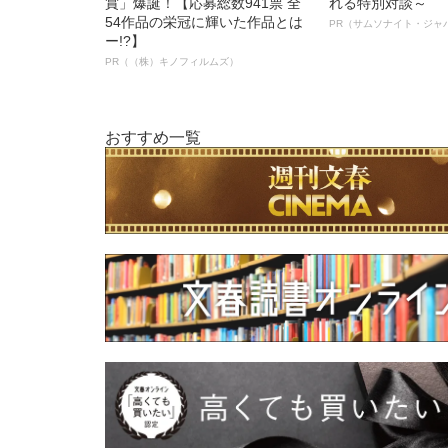
賞」爆誕！【応募総数941票 全
れる特別対談～
54作品の栄冠に輝いた作品とは
PR（サムソナイト・ジャ
ー!?】
PR（（株）キノフィルムズ）
おすすめ一覧