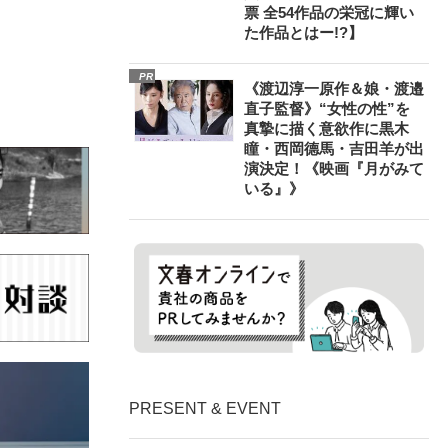
票 全54作品の栄冠に輝い
た作品とはー!?】
PR
《渡辺淳一原作＆娘・渡邉
直子監督》“女性の性”を
真摯に描く意欲作に黒木
瞳・西岡德馬・吉田羊が出
演決定！《映画『月がみて
いる』》
PRESENT & EVENT