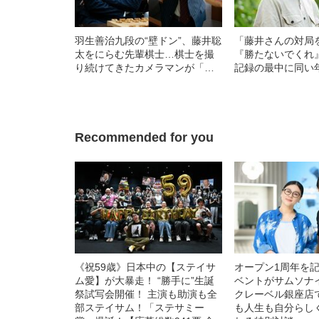
羽生善治九段の“壁ドン”、藤井聡
「藤井さんの対局
太をにらむ先輩棋士…棋士を撮
『勝たないでくれ
り続けてきたカメラマンが「忘
記録の最中に同い
れられない7つの名場面」
が抱いていた“悔し
Recommended for you
《祝59歳》日本中の【ステイサ
オープン1周年を
ム愛】が大暴走！ “勝手に”生誕
ベントがサムソナ
祭試写会開催！ 主演も助演も全
クレーベル銀座店
部ステイサム！「ステサミー
も人生も自分らし