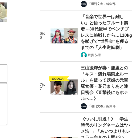
「週刊文春」編集部
「音楽で世界一は難し
い」と悟ったフルート奏
者→30代後半でベンチプ
6位
レスに挑戦したら…110kg
6
を挙げて“世界金”を獲る
までの「人生逆転劇」
我妻 弘崇
三山凌輝が妻・趣里との
「キス・濡れ場禁止ルー
SCOOP!
ル」を破って既婚の元宝
7位
塚女優・花乃まりあと連
7
日密会《直撃後にもホテ
ルへ…》
「週刊文春」編集部
激
《ついに引退！》「学生
時代のリングネームは“ハ
メ浩”」「あいつよりもレ
スラー向きの人間がい