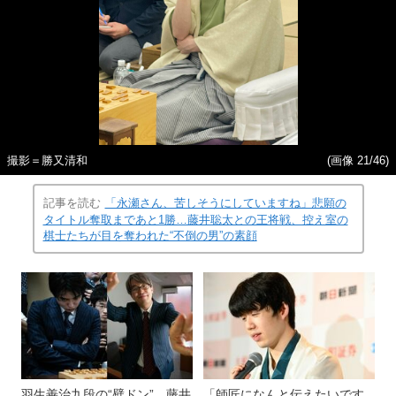
撮影＝勝又清和
(画像 21/46)
記事を読む
「永瀬さん、苦しそうにしていますね」悲願の
タイトル奪取まであと1勝…藤井聡太との王将戦、控え室の
棋士たちが目を奪われた“不倒の男”の素顔
羽生善治九段の“壁ドン”、藤井
「師匠になんと伝えたいです