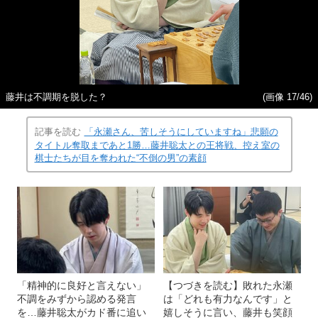
藤井は不調期を脱した？
(画像 17/46)
記事を読む
「永瀬さん、苦しそうにしていますね」悲願の
タイトル奪取まであと1勝…藤井聡太との王将戦、控え室の
棋士たちが目を奪われた“不倒の男”の素顔
「精神的に良好と言えない」
【つづきを読む】敗れた永瀬
不調をみずから認める発言
は「どれも有力なんです」と
を…藤井聡太がカド番に追い
嬉しそうに言い、藤井も笑顔