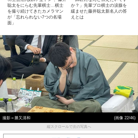
聡太をにらむ先輩棋士…棋士
か？」先輩プロ棋士の涙腺を
を撮り続けてきたカメラマン
緩ませた藤井聡太新名人の答
が「忘れられない7つの名場
えとは
面」
撮影＝勝又清和
(画像 22/46)
縦スクロールで次の写真へ