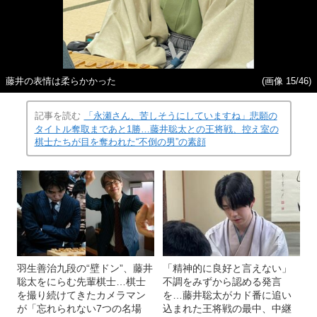
藤井の表情は柔らかかった
(画像 15/46)
記事を読む
「永瀬さん、苦しそうにしていますね」悲願の
タイトル奪取まであと1勝…藤井聡太との王将戦、控え室の
棋士たちが目を奪われた“不倒の男”の素顔
羽生善治九段の“壁ドン”、藤井
「精神的に良好と言えない」
聡太をにらむ先輩棋士…棋士
不調をみずから認める発言
を撮り続けてきたカメラマン
を…藤井聡太がカド番に追い
が「忘れられない7つの名場
込まれた王将戦の最中、中継