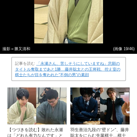
撮影＝勝又清和
(画像 19/46)
記事を読む
「永瀬さん、苦しそうにしていますね」悲願の
タイトル奪取まであと1勝…藤井聡太との王将戦、控え室の
棋士たちが目を奪われた“不倒の男”の素顔
【つづきを読む】敗れた永瀬
羽生善治九段の“壁ドン”、藤井
は「どれも有力なんです」と
聡太をにらむ先輩棋士…棋士