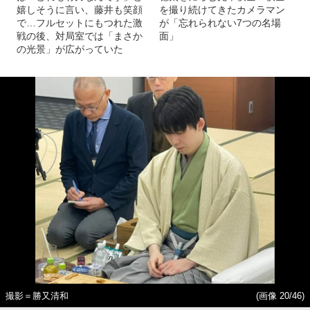
嬉しそうに言い、藤井も笑顔
を撮り続けてきたカメラマン
で…フルセットにもつれた激
が「忘れられない7つの名場
戦の後、対局室では「まさか
面」
の光景」が広がっていた
撮影＝勝又清和
(画像 20/46)