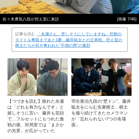
佐々木勇気八段が控え室に来訪
(画像 7/46)
記事を読む
「永瀬さん、苦しそうにしていますね」悲願の
タイトル奪取まであと1勝…藤井聡太との王将戦、控え室の
棋士たちが目を奪われた“不倒の男”の素顔
【つづきを読む】敗れた永瀬
羽生善治九段の“壁ドン”、藤井
は「どれも有力なんです」と
聡太をにらむ先輩棋士…棋士
嬉しそうに言い、藤井も笑顔
を撮り続けてきたカメラマン
で…フルセットにもつれた激
が「忘れられない7つの名場
戦の後、対局室では「まさか
面」
の光景」が広がっていた