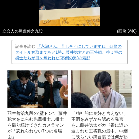
立会人の屋敷伸之九段
(画像 3/46)
記事を読む
「永瀬さん、苦しそうにしていますね」悲願の
タイトル奪取まであと1勝…藤井聡太との王将戦、控え室の
棋士たちが目を奪われた“不倒の男”の素顔
羽生善治九段の“壁ドン”、藤井
「精神的に良好と言えない」
聡太をにらむ先輩棋士…棋士
不調をみずから認める発言
を撮り続けてきたカメラマン
を…藤井聡太がカド番に追い
が「忘れられない7つの名場
込まれた王将戦の最中、中継
面」
に映らない舞台裏では何が起