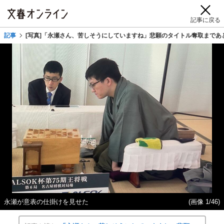
記事に戻る
記事
[写真]「永瀬さん、苦しそうにしていますね」悲願のタイトル奪取まであ
永瀬が意表の仕掛けを見せた
(画像 1/46)