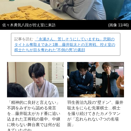
佐々木勇気八段が控え室に来訪
(画像 11/46)
記事を読む
「永瀬さん、苦しそうにしていますね」悲願の
タイトル奪取まであと1勝…藤井聡太との王将戦、控え室の
棋士たちが目を奪われた“不倒の男”の素顔
「精神的に良好と言えない」
羽生善治九段の“壁ドン”、藤井
不調をみずから認める発言
聡太をにらむ先輩棋士…棋士
を…藤井聡太がカド番に追い
を撮り続けてきたカメラマン
込まれた王将戦の最中、中継
が「忘れられない7つの名場
に映らない舞台裏では何が起
面」
きていたのか