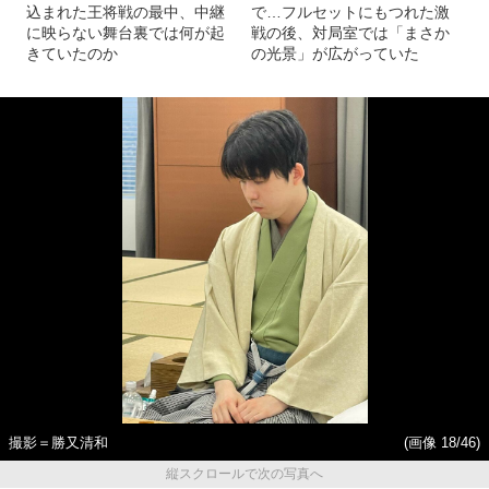
込まれた王将戦の最中、中継
で…フルセットにもつれた激
に映らない舞台裏では何が起
戦の後、対局室では「まさか
きていたのか
の光景」が広がっていた
撮影＝勝又清和
(画像 18/46)
縦スクロールで次の写真へ