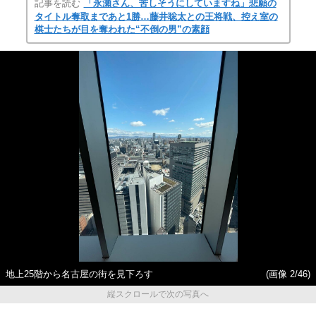
記事を読む
「永瀬さん、苦しそうにしていますね」悲願の
タイトル奪取まであと1勝…藤井聡太との王将戦、控え室の
棋士たちが目を奪われた“不倒の男”の素顔
地上25階から名古屋の街を見下ろす
(画像 2/46)
縦スクロールで次の写真へ