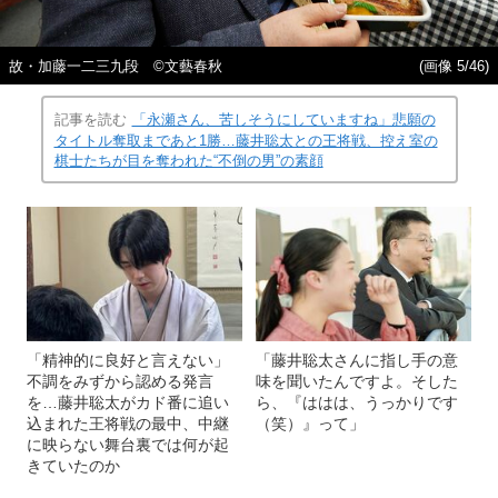
故・加藤一二三九段 ©︎文藝春秋
(画像 5/46)
記事を読む
「永瀬さん、苦しそうにしていますね」悲願の
タイトル奪取まであと1勝…藤井聡太との王将戦、控え室の
棋士たちが目を奪われた“不倒の男”の素顔
「精神的に良好と言えない」
「藤井聡太さんに指し手の意
不調をみずから認める発言
味を聞いたんですよ。そした
を…藤井聡太がカド番に追い
ら、『ははは、うっかりです
込まれた王将戦の最中、中継
（笑）』って」
に映らない舞台裏では何が起
きていたのか