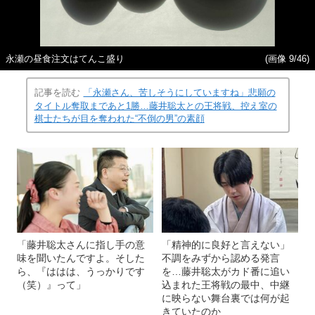
永瀬の昼食注文はてんこ盛り
(画像 9/46)
記事を読む
「永瀬さん、苦しそうにしていますね」悲願の
タイトル奪取まであと1勝…藤井聡太との王将戦、控え室の
棋士たちが目を奪われた“不倒の男”の素顔
「藤井聡太さんに指し手の意
「精神的に良好と言えない」
味を聞いたんですよ。そした
不調をみずから認める発言
ら、『ははは、うっかりです
を…藤井聡太がカド番に追い
（笑）』って」
込まれた王将戦の最中、中継
に映らない舞台裏では何が起
きていたのか