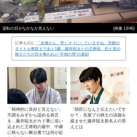
逆転の目がなかなか見えない
(画像 13/46)
記事を読む
「永瀬さん、苦しそうにしていますね」悲願の
タイトル奪取まであと1勝…藤井聡太との王将戦、控え室の
棋士たちが目を奪われた“不倒の男”の素顔
「精神的に良好と言えない」
「師匠になんと伝えたいです
不調をみずから認める発言
か？」先輩プロ棋士の涙腺を
を…藤井聡太がカド番に追い
緩ませた藤井聡太新名人の答
込まれた王将戦の最中、中継
えとは
に映らない舞台裏では何が起