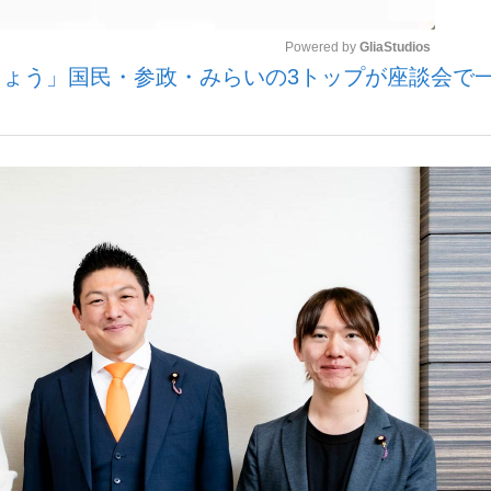
Powered by 
GliaStudios
ょう」国民・参政・みらいの3トップが座談会で
いまさら聞け
Mute
手が証言した“NPB聞...
「クマが悪者扱いされているの
もっと見る
カー日本代表・森保一監督...