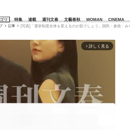
ゴリ
特集
連載
週刊文春
文藝春秋
WOMAN
CINEMA
プ
記事
[写真]「選挙制度全体を変えるのが筋でしょう」国民・参政・み
キーワード入力
ス
エンタメ
ライフ
ビジネス
詳しく見る
arrow_forward_ios
ーワードタグ一覧
山凌輝
#高市早苗
#後藤真希
#森岡毅
#城彰二
#内田有紀
観る将棋、読
#亀和田武
て明かした日本代表監督に...
「最悪の空気のまま解散」W