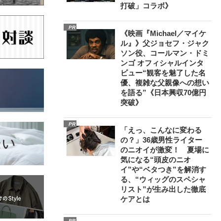
打破」コラボ》
PR
《映画『Michael／マイケ
ル』》父ジョセフ・ジャク
ソン役、コールマン・ドミ
ンゴ オフィシャルインタ
ビュー“観客を魅了した名
優、複雑な父親像への想い
を語る”《日本興収70億円
突破》
PR
「えっ、こんなに変わる
の？」36歳男性ライター
のニオイが激変！ 夏場に
気になる“頭皮のニオ
イ”や“ベタつき”を解消す
る、“ウィッグのスペシャ
リスト”が生み出した徹底
ケアとは
PR