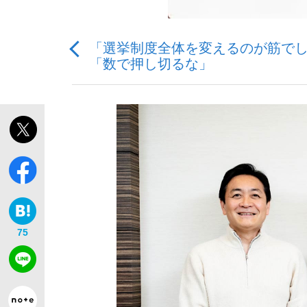
「選挙制度全体を変えるのが筋でし
「数で押し切るな」
「敗因分析は一切聞かれなかった」侍ジャパン選
キングの誕生を、目撃せよ。
the Style
75
「目標達成できなかったからと言って…」サッ