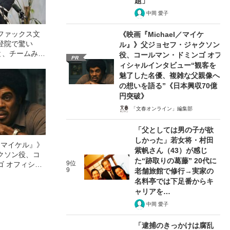
題」
中岡 愛子
ファックス文
《映画『Michael／マイケ
登院で驚い
ル』》父ジョセフ・ジャクソン
と、チームみら
役、コールマン・ドミンゴ オフ
PR
〈100日プラ
ィシャルインタビュー“観客を
魅了した名優、複雑な父親像へ
の想いを語る”《日本興収70億
円突破》
「文春オンライン」編集部
「父としては男の子が欲
しかった」若女将・村田
l／マイケル』》
紫帆さん（43）が感じ
クソン役、コ
た“跡取りの葛藤” 20代に
9位
ゴ オフィシャ
9
老舗旅館で修行→実家の
観客を魅了した
名料亭では下足番からキ
像への想いを
ャリアを…
0億円突破》
中岡 愛子
「逮捕のきっかけは腐乱