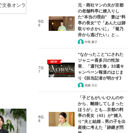
で文春オンラ
元・商社マンの夫が京都
の老舗料亭に婿入りし
た“本当の理由” 妻は“料
6位
亭の長女”で「あんたは跡
6
取りやさかいに」「菊乃
井から逃げたい」と…
中岡 愛子
“なかったこと”にされた
ジャニー喜多川の性加
NEW
害、「週刊文春」33週キ
7位
7
ャンペーン報道のはじま
り《担当記者が明かす》
髙橋 大介
「子どもがいいひんのや
から、離婚してしまった
ほうが」とも…京都の料
亭の長女（43）が“婿入
8位
8
り”夫と結婚→男の子を出
産後に考えた「跡継ぎ問