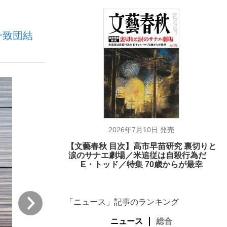
一致団結
ない資産運用のすべて
が悲しい」『北の国から』倉本聰氏（91...
2026年7月10日 発売
【文藝春秋 目次】高市早苗研究 裏切りと
涙のサナエ劇場／米追従は自殺行為だ
E・トッド／特集 70歳からが最幸
次
「ニュース」記事のランキング
ニュース
総合