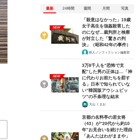
最新
24時間
週間
月間
写真
「殺意はなかった」19歳
女子高生を強姦殺害した
NEW
のになぜ…裁判所と検察
が対立した「驚きの判
2/6
決」（昭和42年の事件）
鉄人ノンフィクション編集部
3万8千人を“恐怖で支
配”した男の正体は…「神
NEW
に代わりお前たちを罰す
る」日本で知られていな
い“韓国版アウシュビッ
ツ”の不条理な結末
大山 くまお
京都の名料亭の若女将
（43）が“20代から約10
年”お見合いを続けた理由
「あんたはわがままや」