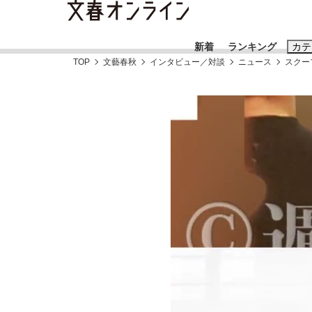
新着
ランキング
カテ
TOP
文藝春秋
インタビュー／対談
ニュース
スクー
スクープ
ニュー
おすすめのキ
#藤田晋
#三
#玉木雄一郎
「90%は失敗する。でも…」本田圭佑が初め
終戦から81年