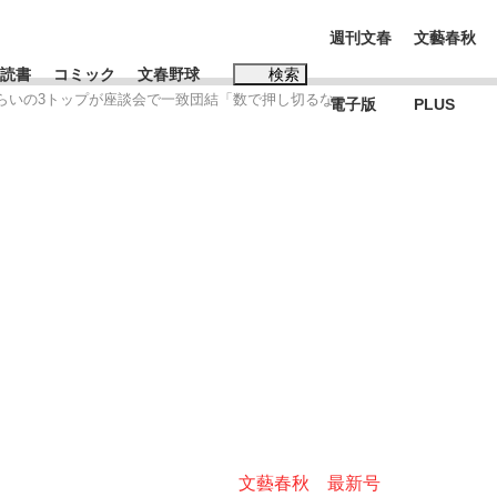
週刊文春
文藝春秋
読書
コミック
文春野球
検索
らいの3トップが座談会で一致団結「数で押し切るな」
電子版
PLUS
インタビュー
読書
#松田聖子
む将棋
BC日本代表“敗戦”の真実 選手が明かす...
文藝春秋 最新号