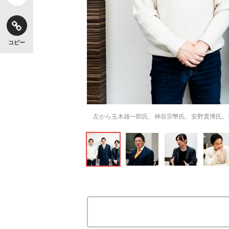
コピー
左から玉木雄一郎氏、神谷宗幣氏、安野貴博氏。