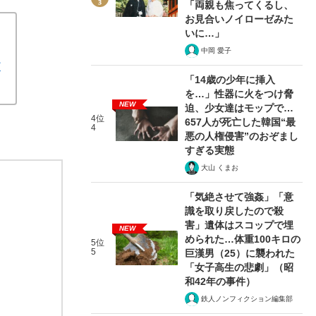
「両親も焦ってくるし、
お見合いノイローゼみた
いに…」
中岡 愛子
だ
「14歳の少年に挿入
を…」性器に火をつけ脅
NEW
迫、少女達はモップで…
4位
657人が死亡した韓国“最
4
悪の人権侵害”のおぞまし
すぎる実態
大山 くまお
「気絶させて強姦」「意
識を取り戻したので殺
害」遺体はスコップで埋
NEW
められた…体重100キロの
5位
5
巨漢男（25）に襲われた
「女子高生の悲劇」（昭
和42年の事件）
鉄人ノンフィクション編集部