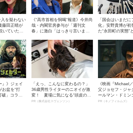
介入を疑わない
《“高市首相を恫喝”報道》今井尚
「国会はいまだに
後藤田正晴が
哉・内閣官房参与が「週刊文
化」安野貴博が初
し説いていた言
春」に激白「はっきり言います
た“永田町の実態”
解説】
けれども…」
いが掲げるAI改革
ン〉
ー』》ジェイ
「えっ、こんなに変わるの？」
《映画『Michae
がお盆を“打
36歳男性ライターのニオイが激
父ジョセフ・ジャ
眠打破」コラ
変！ 夏場に気になる“頭皮のニ
ールマン・ドミン
オイ”や“ベタつき”を解消す
ルインタビュー“
PR（株式会社スヴェンソン）
PR（キノフィルムズ）
る、“ウィッグのスペシャリス
名優、複雑な父親
ト”が生み出した徹底ケアとは
語る”《日本興収7