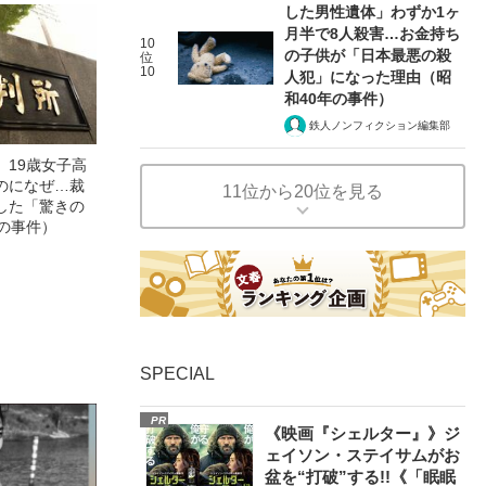
した男性遺体」わずか1ヶ
月半で8人殺害…お金持ち
10
の子供が「日本最悪の殺
位
10
人犯」になった理由（昭
和40年の事件）
鉄人ノンフィクション編集部
」19歳女子高
のになぜ…裁
11位から20位を見る
した「驚きの
の事件）
SPECIAL
PR
《映画『シェルター』》ジ
ェイソン・ステイサムがお
盆を“打破”する!!《「眠眠