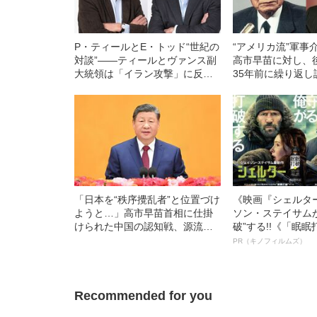
P・ティールとE・トッド“世紀の
“アメリカ流”軍事
対談”――ティールとヴァンス副
高市早苗に対し、
大統領は「イラン攻撃」に反対
35年前に繰り返
だった
葉【保阪正康氏が
「日本を“秩序攪乱者”と位置づけ
《映画『シェルタ
ようと…」高市早苗首相に仕掛
ソン・ステイサム
けられた中国の認知戦、源流は
破”する!!《「眠
〈古代の兵書〉にあり【前中国
ボ》
PR（キノフィルムズ）
大使が解説】
Recommended for you