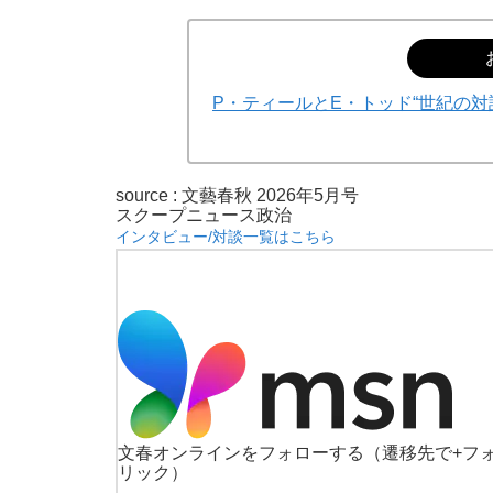
P・ティールとE・トッド“世紀の
source :
文藝春秋 2026年5月号
スクープ
ニュース
政治
インタビュー/対談一覧はこちら
文春オンラインをフォローする
（遷移先で+フ
リック）