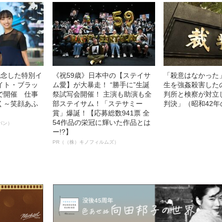
記念した特別イ
《祝59歳》日本中の【ステイサ
「殺意はなかった
イト・ブラッ
ム愛】が大暴走！ “勝手に”生誕
生を強姦殺害した
で開催 仕事
祭試写会開催！ 主演も助演も全
判所と検察が対立
く～笑顔あふ
部ステイサム！「ステサミー
判決」（昭和42年
賞」爆誕！【応募総数941票 全
54作品の栄冠に輝いた作品とは
パン）
ー!?】
PR（（株）キノフィルムズ）