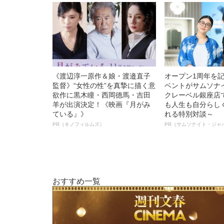
《渡辺淳一原作＆娘・渡邉直子
オープン1周年を
監督》“女性の性”を真摯に描く意
ベントがサムソナ
欲作に黒木瞳・西岡德馬・吉田
クレーベル銀座店
羊が出演決定！《映画『月がみ
も人生も自分らし
ている』》
れる特別対談～
PR（キノフィルムズ）
PR（サムソナイト・ジャ
おすすめ一覧