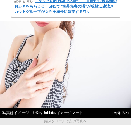
記事を読む
「ヤギとの性行為で1億円」「富豪から超高額の
おカネをもらえる」SNSで“海外売春の噂”が拡散…違法ス
カウトグループが女性を海外に斡旋するワケ
写真はイメージ ©KeyRabbits/イメージマート
(画像 2/8)
縦スクロールで次の写真へ