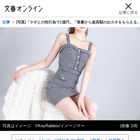
記事に戻る
記事
[写真]「ヤギとの性行為で1億円」「富豪から超高額のおカネをもらえる
写真はイメージ ©KeyRabbits/イメージマー
(画像 1/8)