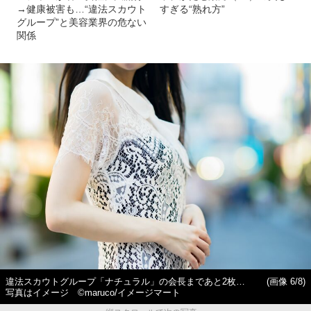
→健康被害も…“違法スカウト
すぎる“熟れ方”
グループ”と美容業界の危ない
関係
違法スカウトグループ「ナチュラル」の会長まであと2枚…
(画像 6/8)
写真はイメージ ©maruco/イメージマート