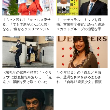
【もっと読む】「めっちゃ痩せ
【「ナチュラル」トップを逮
る」「でも体調がどんどん悪く
捕】前警察庁長官が語った違法
なる」“痩せるクスリ”マンジャロ
スカウトグループの極悪な手口
が若い女性に大流行→健康被害
「カネがなければ売春しろと強
も…“違法スカウトグループ”と美
要する」
容業界の危ない関係
《警視庁の驚愕不祥事》“トクリ
ヤクザ顔負けの「血みどろ情
ュウ”に捜査情報を漏らし…「見
事」豊満な身体を舐めまわさ
返りに報酬を受け取っていた疑
れ…「自称16歳美少女」怪演
い」警部補（43）が守秘義務違
中、かたせ梨乃（69）の美しす
反で逮捕されるまで
ぎる“熟れ方”