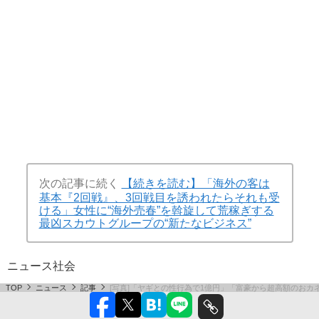
次の記事に続く
【続きを読む】「海外の客は
基本『2回戦』、3回戦目を誘われたらそれも受
ける」女性に“海外売春”を斡旋して荒稼ぎする
最凶スカウトグループの“新たなビジネス”
ニュース
社会
TOP
ニュース
記事
[写真]「ヤギとの性行為で1億円」「富豪から超高額のおカ