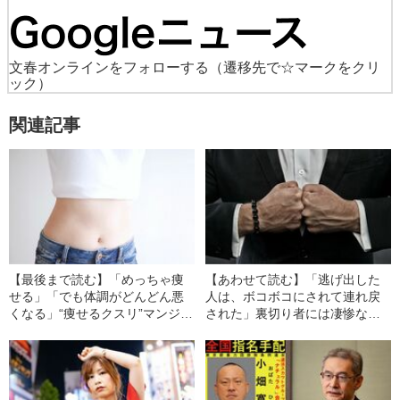
文春オンラインをフォローする
（遷移先で☆マークをクリ
ック）
関連記事
【最後まで読む】「めっちゃ痩
【あわせて読む】「逃げ出した
せる」「でも体調がどんどん悪
人は、ボコボコにされて連れ戻
くなる」“痩せるクスリ”マンジャ
された」裏切り者には凄惨なリ
ロが若い女性に大流行→健康被
ンチも…女性を“風俗漬け”にする
害も…“違法スカウトグループ”と
違法スカウトグループのヤバす
美容業界の危ない関係
ぎる実態