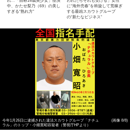
れ…「自称16歳美少女」怪演
われたらそれも受ける」女性
中、かたせ梨乃（69）の美し
に“海外売春”を斡旋して荒稼ぎ
すぎる“熟れ方”
する最凶スカウトグループ
の“新たなビジネス”
今年1月26日に逮捕された違法スカウトグループ「ナチュ
(画像 8/8)
ラル」のトップ・小畑寛昭容疑者（警視庁HPより）