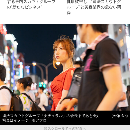
する最凶スカウトグループ
健康被害も…“違法スカウトグ
の“新たなビジネス”
ループ”と美容業界の危ない関
係
違法スカウトグループ「ナチュラル」の会長まであと4枚…
(画像 4/8)
写真はイメージ ©アフロ
縦スクロールで次の写真へ