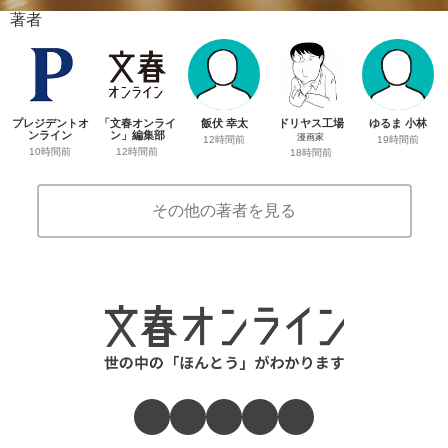
著者
プレジデントオ
「文春オンライ
飯伏 幸太
ドリヤス工場
ゆるま 小林
ンライン
ン」編集部
漫画家
12時間前
19時間前
10時間前
12時間前
18時間前
その他の著者を見る