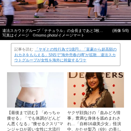
違法スカウトグループ「ナチュラル」の会長まであと3枚…
(画像 5/8)
写真はイメージ ©momo.photo/イメージマート
記事を読む
「ヤギとの性行為で1億円」「富豪から超高額の
おカネをもらえる」SNSで“海外売春の噂”が拡散…違法スカ
ウトグループが女性を海外に斡旋するワケ
【最後まで読む】「めっちゃ
ヤクザ顔負けの「血みどろ情
痩せる」「でも体調がどんど
事」豊満な身体を舐めまわさ
ん悪くなる」“痩せるクスリ”マ
れ…「自称16歳美少女」怪演
ンジャロが若い女性に大流行
中、かたせ梨乃（69）の美し