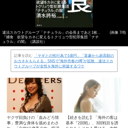
違法スカウトグループ「ナチュラル」の会長まであと1枚…
(画像 7/8)
『捕食 欲望をカネに変えるトクリュウ型犯罪集団「ナチ
ュラル」の闇』（講談社）
記事を読む
「ヤギとの性行為で1億円」「富豪から超高額の
おカネをもらえる」SNSで“海外売春の噂”が拡散…違法スカ
ウトグループが女性を海外に斡旋するワケ
ヤクザ顔負けの「血みどろ情
【続きを読む】「海外の客は
事」豊満な身体を舐めまわさ
基本『2回戦』、3回戦目を誘