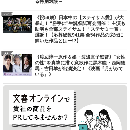
る特別対談～
PR
《祝59歳》日本中の【ステイサム愛】が大
暴走！ “勝手に”生誕祭試写会開催！ 主演も
助演も全部ステイサム！「ステサミー賞」
爆誕！【応募総数941票 全54作品の栄冠に
輝いた作品とはー!?】
PR
《渡辺淳一原作＆娘・渡邉直子監督》“女性
の性”を真摯に描く意欲作に黒木瞳・西岡德
馬・吉田羊が出演決定！《映画『月がみて
いる』》