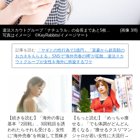
違法スカウトグループ「ナチュラル」の会長まであと5枚…
(画像 3/8)
写真はイメージ ©KeyRabbits/イメージマート
記事を読む
「ヤギとの性行為で1億円」「富豪から超高額の
おカネをもらえる」SNSで“海外売春の噂”が拡散…違法スカ
ウトグループが女性を海外に斡旋するワケ
【続きを読む】「海外の客は
【もっと読む】「めっちゃ痩
基本『2回戦』、3回戦目を誘
せる」「でも体調がどんどん
われたらそれも受ける」女性
悪くなる」“痩せるクスリ”マン
に“海外売春”を斡旋して荒稼ぎ
ジャロが若い女性に大流行→