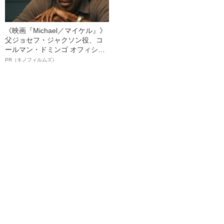
《映画『Michael／マイケル』》
父ジョセフ・ジャクソン役、コ
ールマン・ドミンゴ オフィシャ
ルインタビュー“観客を魅了した
PR（キノフィルムズ）
名優、複雑な父親像への想いを
語る”《日本興収70億円突破》